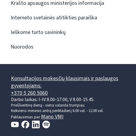
Krašto apsaugos ministerijos informacija
Interneto svetainės atitikties paraiška
Ieškome turto savininkų
Nuorodos
Konsultacijos mokesčių klausimais ir paslaugos
gyventojams:
+370 5 260 5060
Darbo laikas: I-IV 8.00-17.00, V 8.00-15.45.
Prieššventinę dieną - viena valanda trumpiau.
Kiekvieno mėnesio antrą penktadienį 8.00 val. - 12.00 val.
Mano VMI
Paklausimas per