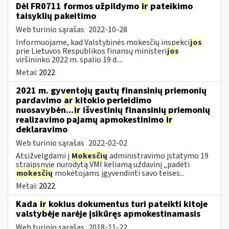
Dėl FR0711 formos užpildymo
ir
pateikimo
taisyklių pakeitimo
Web turinio sąrašas
2022-10-28
Informuojame, kad Valstybinės mokesčių inspekci
jos
prie Lietuvos Respublikos finansų ministeri
jos
viršininko 2022 m. spalio 19 d....
Metai:
2022
2021 m. gyventojų gautų finansinių priemonių
pardavimo
ar
kitokio perleidimo
nuosavybėn...
ir
išvestinių finansinių priemonių
realizavimo pajamų apmokestinimo
ir
deklaravimo
Web turinio sąrašas
2022-02-02
Atsižvelgdami į
Mokesčių
administravimo įstatymo 19
straipsnyje nurodytą VMI keliamą uždavinį „padėti
mokesčių
mokėtojams įgyvendinti savo teises...
Metai:
2022
Kada
ir
kokius dokumentus turi pateikti kitoje
valstybėje narėje įsikūręs apmokestinamasis
Web turinio sąrašas
2018-11-22