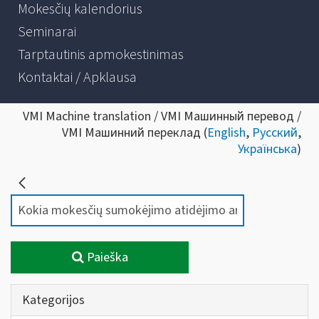
Mokesčių kalendorius
Seminarai
Tarptautinis apmokestinimas
Kontaktai / Apklausa
VMI Machine translation / VMI Машинный перевод /
VMI Машинний переклад (
English
,
Русский
,
Українська
)
Paieška
Kategorijos