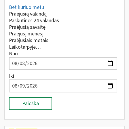
Bet kuriuo metu
Praėjusią valandą
Paskutines 24 valandas
Praėjusią savaitę
Praėjusį mėnesį
Praėjusiais metais
Laikotarpyje…
Nuo
Iki
Paieška