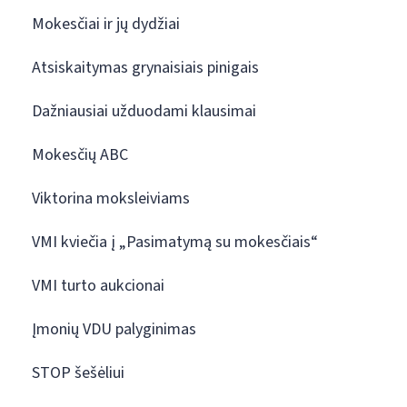
Mokesčiai ir jų dydžiai
Atsiskaitymas grynaisiais pinigais
Dažniausiai užduodami klausimai
Mokesčių ABC
Viktorina moksleiviams
VMI kviečia į „Pasimatymą su mokesčiais“
VMI turto aukcionai
Įmonių VDU palyginimas
STOP šešėliui