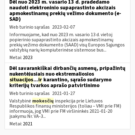
Dėl nuo 2023 m. vasario 13 d. pradedamo
naudoti elektroninio supaprastinto akcizais
apmokestinamų prekių vežimo dokumento (e-
SAD)
Web turinio sąrašas
2023-02-07
Informuojame, kad nuo 2023 m. vasario 13 d. vietoj
popierinio supaprastinto akcizais apmokestinamų
prekių vežimo dokumento (SAAD) visų Europos Sąjungos
valstybių narių kompiuterinėse sistemose bus...
Metai:
2023
Dėl savarankiškai dirbančių asmenų, pripažintų
nukentėjusiais nuo ekstremaliosios
situacijos
...
ir
karantino, sąrašo sudarymo
kriterijų tvarkos aprašo patvirtinimo
Web turinio sąrašas
2021-01-27
Valstybinė
mokesčių
inspekcija prie Lietuvos
Respublikos finansų ministerijos (toliau – VMI prie FM)
informuoja, jog VMI prie FM viršininkės 2021-01-20
įsakymu Nr. VA-3...
Metai:
2021