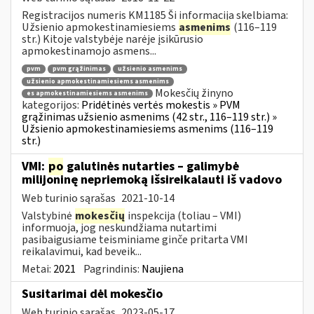
Registracijos numeris KM1185 Ši informacija skelbiama:
Užsienio apmokestinamiesiems
asmenims
(116–119
str.) Kitoje valstybėje narėje įsikūrusio
apmokestinamojo asmens...
pvm
pvm grąžinimas
užsienio asmenims
užsienio apmokestinamiesiems asmenims
Mokesčių žinyno
es apmokestinamiesiems asmenims
kategorijos:
Pridėtinės vertės mokestis » PVM
grąžinimas užsienio asmenims (42 str., 116–119 str.) »
Užsienio apmokestinamiesiems asmenims (116–119
str.)
VMI:
po
galutinės nutarties – galimybė
milijoninę nepriemoką išsireikalauti iš vadovo
Web turinio sąrašas
2021-10-14
Valstybinė
mokesčių
inspekcija (toliau – VMI)
informuoja, jog neskundžiama nutartimi
pasibaigusiame teisminiame ginče pritarta VMI
reikalavimui, kad beveik...
Metai:
2021
Pagrindinis:
Naujiena
Susitarimai dėl mokesčio
Web turinio sąrašas
2023-05-17