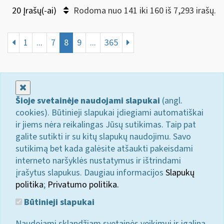
20 Įrašų(-ai)
Rodoma nuo 141 iki 160 iš 7,293 irašų.
1
...
7
8
9
...
365
Uždaryti
Šioje svetainėje naudojami slapukai
(angl.
cookies). Būtinieji slapukai įdiegiami automatiškai
ir jiems nėra reikalingas Jūsų sutikimas. Taip pat
galite sutikti ir su kitų slapukų naudojimu. Savo
sutikimą bet kada galėsite atšaukti pakeisdami
interneto naršyklės nustatymus ir ištrindami
įrašytus slapukus. Daugiau informacijos
Slapukų
politika
;
Privatumo politika.
Būtinieji slapukai
Naudojami sklandžiam svetainės veikimui ir įgalina