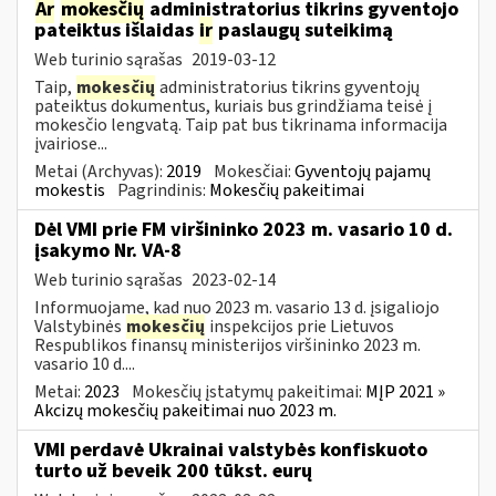
Ar
mokesčių
administratorius tikrins gyventojo
pateiktus išlaidas
ir
paslaugų suteikimą
Web turinio sąrašas
2019-03-12
Taip,
mokesčių
administratorius tikrins gyventojų
pateiktus dokumentus, kuriais bus grindžiama teisė į
mokesčio lengvatą. Taip pat bus tikrinama informacija
įvairiose...
Metai (Archyvas):
2019
Mokesčiai:
Gyventojų pajamų
mokestis
Pagrindinis:
Mokesčių pakeitimai
Dėl VMI prie FM viršininko 2023 m. vasario 10 d.
įsakymo Nr. VA-8
Web turinio sąrašas
2023-02-14
Informuojame, kad nuo 2023 m. vasario 13 d. įsigaliojo
Valstybinės
mokesčių
inspekcijos prie Lietuvos
Respublikos finansų ministerijos viršininko 2023 m.
vasario 10 d....
Metai:
2023
Mokesčių įstatymų pakeitimai:
MĮP 2021 »
Akcizų mokesčių pakeitimai nuo 2023 m.
VMI perdavė Ukrainai valstybės konfiskuoto
turto už beveik 200 tūkst. eurų