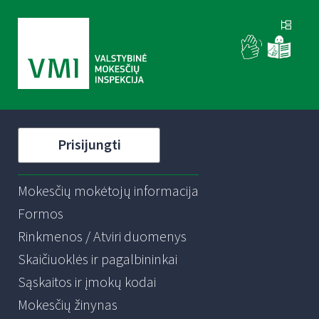
Prisijungti
Mokesčių mokėtojų informacija
Formos
Rinkmenos / Atviri duomenys
Skaičiuoklės ir pagalbininkai
Sąskaitos ir įmokų kodai
Mokesčių žinynas