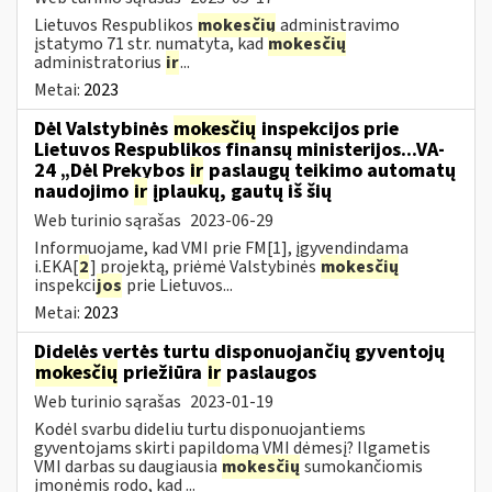
Lietuvos Respublikos
mokesčių
administravimo
įstatymo 71 str. numatyta, kad
mokesčių
administratorius
ir
...
Metai:
2023
Dėl Valstybinės
mokesčių
inspekcijos prie
Lietuvos Respublikos finansų ministerijos...VA-
24 „Dėl Prekybos
ir
paslaugų teikimo automatų
naudojimo
ir
įplaukų, gautų iš šių
Web turinio sąrašas
2023-06-29
Informuojame, kad VMI prie FM[1], įgyvendindama
i.EKA[
2
] projektą, priėmė Valstybinės
mokesčių
inspekci
jos
prie Lietuvos...
Metai:
2023
Didelės vertės turtu disponuojančių gyventojų
mokesčių
priežiūra
ir
paslaugos
Web turinio sąrašas
2023-01-19
Kodėl svarbu dideliu turtu disponuojantiems
gyventojams skirti papildomą VMI dėmesį? Ilgametis
VMI darbas su daugiausia
mokesčių
sumokančiomis
įmonėmis rodo, kad ...