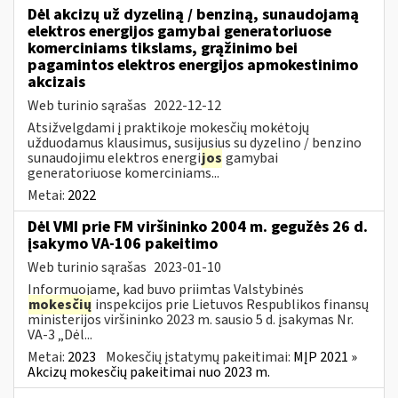
Dėl akcizų už dyzeliną / benziną, sunaudojamą
elektros energijos gamybai generatoriuose
komerciniams tikslams, grąžinimo bei
pagamintos elektros energijos apmokestinimo
akcizais
Web turinio sąrašas
2022-12-12
Atsižvelgdami į praktikoje mokesčių mokėtojų
užduodamus klausimus, susijusius su dyzelino / benzino
sunaudojimu elektros energi
jos
gamybai
generatoriuose komerciniams...
Metai:
2022
Dėl VMI prie FM viršininko 2004 m. gegužės 26 d.
įsakymo VA-106 pakeitimo
Web turinio sąrašas
2023-01-10
Informuojame, kad buvo priimtas Valstybinės
mokesčių
inspekcijos prie Lietuvos Respublikos finansų
ministerijos viršininko 2023 m. sausio 5 d. įsakymas Nr.
VA-3 „Dėl...
Metai:
2023
Mokesčių įstatymų pakeitimai:
MĮP 2021 »
Akcizų mokesčių pakeitimai nuo 2023 m.