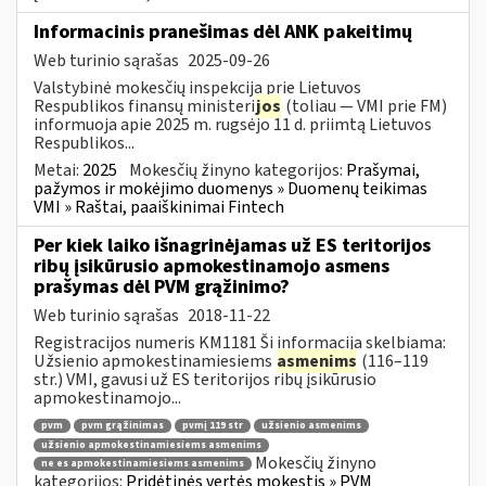
Informacinis pranešimas dėl ANK pakeitimų
Web turinio sąrašas
2025-09-26
Valstybinė mokesčių inspekcija prie Lietuvos
Respublikos finansų ministeri
jos
(toliau — VMI prie FM)
informuoja apie 2025 m. rugsėjo 11 d. priimtą Lietuvos
Respublikos...
Metai:
2025
Mokesčių žinyno kategorijos:
Prašymai,
pažymos ir mokėjimo duomenys » Duomenų teikimas
VMI » Raštai, paaiškinimai Fintech
Per kiek laiko išnagrinėjamas už ES teritorijos
ribų įsikūrusio apmokestinamojo asmens
prašymas dėl PVM grąžinimo?
Web turinio sąrašas
2018-11-22
Registracijos numeris KM1181 Ši informacija skelbiama:
Užsienio apmokestinamiesiems
asmenims
(116–119
str.) VMI, gavusi už ES teritorijos ribų įsikūrusio
apmokestinamojo...
pvm
pvm grąžinimas
pvmį 119 str
užsienio asmenims
užsienio apmokestinamiesiems asmenims
Mokesčių žinyno
ne es apmokestinamiesiems asmenims
kategorijos:
Pridėtinės vertės mokestis » PVM