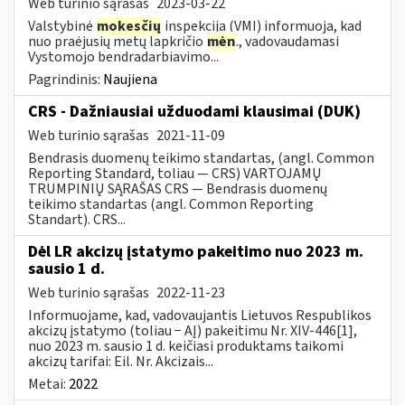
Web turinio sąrašas
2023-03-22
Valstybinė
mokesčių
inspekcija (VMI) informuoja, kad
nuo praėjusių metų lapkričio
mėn
., vadovaudamasi
Vystomojo bendradarbiavimo...
Pagrindinis:
Naujiena
CRS - Dažniausiai užduodami klausimai (DUK)
Web turinio sąrašas
2021-11-09
Bendrasis duomenų teikimo standartas, (angl. Common
Reporting Standard, toliau — CRS) VARTOJAMŲ
TRUMPINIŲ SĄRAŠAS CRS — Bendrasis duomenų
teikimo standartas (angl. Common Reporting
Standart). CRS...
Dėl LR akcizų įstatymo pakeitimo nuo 2023 m.
sausio 1 d.
Web turinio sąrašas
2022-11-23
Informuojame, kad, vadovaujantis Lietuvos Respublikos
akcizų įstatymo (toliau − AĮ) pakeitimu Nr. XIV-446[1],
nuo 2023 m. sausio 1 d. keičiasi produktams taikomi
akcizų tarifai: Eil. Nr. Akcizais...
Metai:
2022