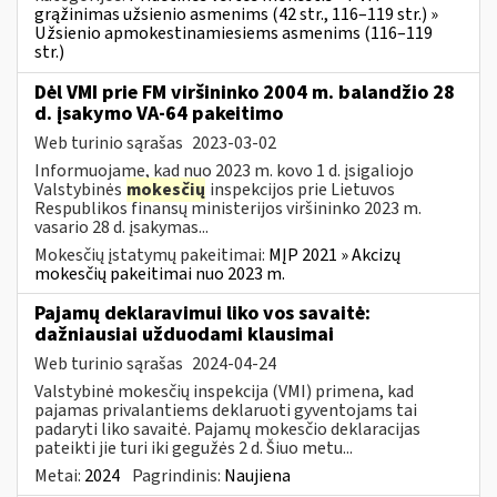
grąžinimas užsienio asmenims (42 str., 116–119 str.) »
Užsienio apmokestinamiesiems asmenims (116–119
str.)
Dėl VMI prie FM viršininko 2004 m. balandžio 28
d. įsakymo VA-64 pakeitimo
Web turinio sąrašas
2023-03-02
Informuojame, kad nuo 2023 m. kovo 1 d. įsigaliojo
Valstybinės
mokesčių
inspekcijos prie Lietuvos
Respublikos finansų ministerijos viršininko 2023 m.
vasario 28 d. įsakymas...
Mokesčių įstatymų pakeitimai:
MĮP 2021 » Akcizų
mokesčių pakeitimai nuo 2023 m.
Pajamų deklaravimui liko vos savaitė:
dažniausiai užduodami klausimai
Web turinio sąrašas
2024-04-24
Valstybinė mokesčių inspekcija (VMI) primena, kad
pajamas privalantiems deklaruoti gyventojams tai
padaryti liko savaitė. Pajamų mokesčio deklaracijas
pateikti jie turi iki gegužės 2 d. Šiuo metu...
Metai:
2024
Pagrindinis:
Naujiena