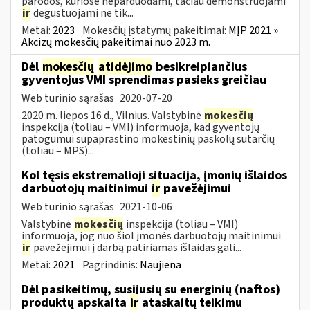
parodos, kuriose neparduodami, tačiau demonstruojami
ir
degustuojami ne tik...
Metai:
2023
Mokesčių įstatymų pakeitimai:
MĮP 2021 »
Akcizų mokesčių pakeitimai nuo 2023 m.
Dėl
mokesčių
atidėjimo
besikreipiančius
gyventojus VMI sprendimas pasieks greičiau
Web turinio sąrašas
2020-07-20
2020 m. liepos 16 d., Vilnius. Valstybinė
mokesčių
inspekcija (toliau – VMI) informuoja, kad gyventojų
patogumui supaprastino mokestinių paskolų sutarčių
(toliau – MPS)...
Kol tęsis ekstremalioji situacija, įmonių išlaidos
darbuotojų maitinimui
ir
pavežėjimui
Web turinio sąrašas
2021-10-06
Valstybinė
mokesčių
inspekcija (toliau – VMI)
informuoja, jog nuo šiol įmonės darbuotojų maitinimui
ir
pavežėjimui į darbą patiriamas išlaidas gali...
Metai:
2021
Pagrindinis:
Naujiena
Dėl pasikeitimų, susijusių su energinių (naftos)
produktų apskaita
ir
ataskaitų teikimu