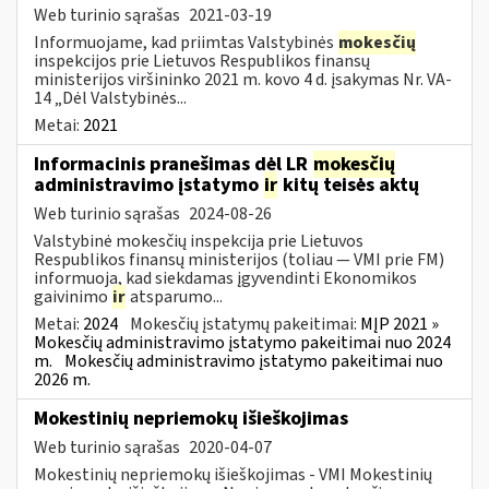
Web turinio sąrašas
2021-03-19
Informuojame, kad priimtas Valstybinės
mokesčių
inspekcijos prie Lietuvos Respublikos finansų
ministerijos viršininko 2021 m. kovo 4 d. įsakymas Nr. VA-
14 „Dėl Valstybinės...
Metai:
2021
Informacinis pranešimas dėl LR
mokesčių
administravimo įstatymo
ir
kitų teisės aktų
Web turinio sąrašas
2024-08-26
Valstybinė mokesčių inspekcija prie Lietuvos
Respublikos finansų ministerijos (toliau — VMI prie FM)
informuoja, kad siekdamas įgyvendinti Ekonomikos
gaivinimo
ir
atsparumo...
Metai:
2024
Mokesčių įstatymų pakeitimai:
MĮP 2021 »
Mokesčių administravimo įstatymo pakeitimai nuo 2024
m.
Mokesčių administravimo įstatymo pakeitimai nuo
2026 m.
Mokestinių nepriemokų išieškojimas
Web turinio sąrašas
2020-04-07
Mokestinių nepriemokų išieškojimas - VMI Mokestinių