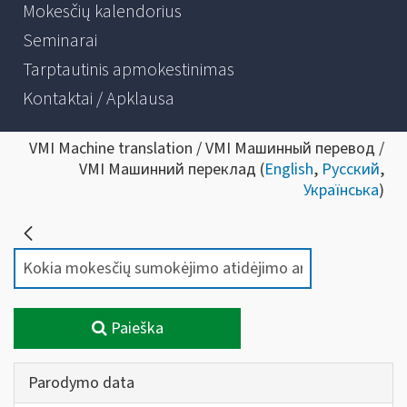
Mokesčių kalendorius
Seminarai
Tarptautinis apmokestinimas
Kontaktai / Apklausa
VMI Machine translation / VMI Машинный перевод /
VMI Машинний переклад (
English
,
Русский
,
Українська
)
Paieška
Parodymo data