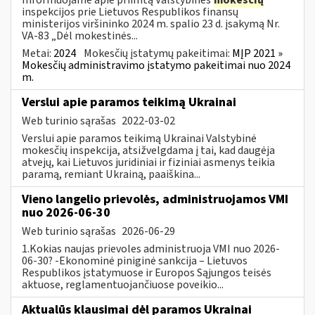
inspekcijos prie Lietuvos Respublikos finansų
ministerijos viršininko 2024 m. spalio 23 d. įsakymą Nr.
VA-83 „Dėl mokestinės...
Metai:
2024
Mokesčių įstatymų pakeitimai:
MĮP 2021 »
Mokesčių administravimo įstatymo pakeitimai nuo 2024
m.
Verslui apie paramos teikimą Ukrainai
Web turinio sąrašas
2022-03-02
Verslui apie paramos teikimą Ukrainai Valstybinė
mokesčių inspekcija, atsižvelgdama į tai, kad daugėja
atvejų, kai Lietuvos juridiniai ir fiziniai asmenys teikia
paramą, remiant Ukrainą, paaiškina...
Vieno langelio prievolės, administruojamos VMI
nuo 2026-06-30
Web turinio sąrašas
2026-06-29
1.Kokias naujas prievoles administruoja VMI nuo 2026-
06-30? -Ekonominė piniginė sankcija – Lietuvos
Respublikos įstatymuose ir Europos Sąjungos teisės
aktuose, reglamentuojančiuose poveikio...
Aktualūs klausimai dėl paramos Ukrainai