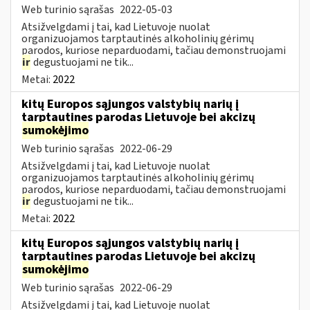
Web turinio sąrašas
2022-05-03
Atsižvelgdami į tai, kad Lietuvoje nuolat
organizuojamos tarptautinės alkoholinių gėrimų
parodos, kuriose neparduodami, tačiau demonstruojami
ir
degustuojami ne tik...
Metai:
2022
kitų Europos sąjungos valstybių narių į
tarptautines parodas Lietuvoje bei akcizų
sumokėjimo
Web turinio sąrašas
2022-06-29
Atsižvelgdami į tai, kad Lietuvoje nuolat
organizuojamos tarptautinės alkoholinių gėrimų
parodos, kuriose neparduodami, tačiau demonstruojami
ir
degustuojami ne tik...
Metai:
2022
kitų Europos sąjungos valstybių narių į
tarptautines parodas Lietuvoje bei akcizų
sumokėjimo
Web turinio sąrašas
2022-06-29
Atsižvelgdami į tai, kad Lietuvoje nuolat