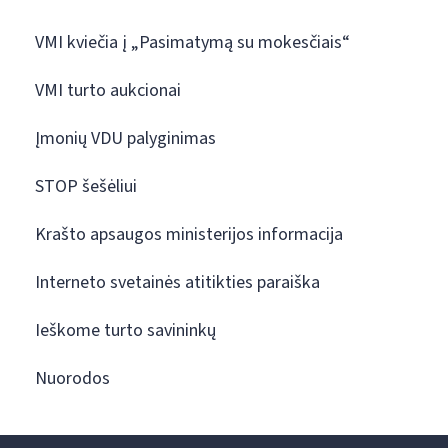
VMI kviečia į „Pasimatymą su mokesčiais“
VMI turto aukcionai
Įmonių VDU palyginimas
STOP šešėliui
Krašto apsaugos ministerijos informacija
Interneto svetainės atitikties paraiška
Ieškome turto savininkų
Nuorodos