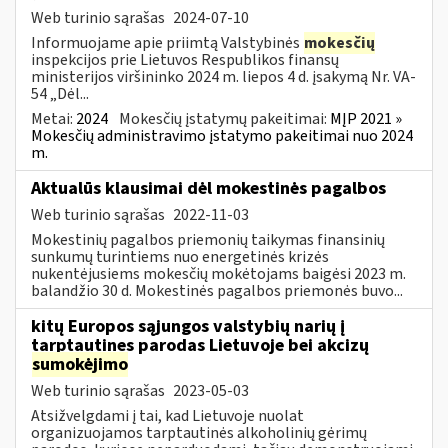
Web turinio sąrašas
2024-07-10
Informuojame apie priimtą Valstybinės
mokesčių
inspekcijos prie Lietuvos Respublikos finansų
ministerijos viršininko 2024 m. liepos 4 d. įsakymą Nr. VA-
54 „Dėl...
Metai:
2024
Mokesčių įstatymų pakeitimai:
MĮP 2021 »
Mokesčių administravimo įstatymo pakeitimai nuo 2024
m.
Aktualūs klausimai dėl mokestinės pagalbos
Web turinio sąrašas
2022-11-03
Mokestinių pagalbos priemonių taikymas finansinių
sunkumų turintiems nuo energetinės krizės
nukentėjusiems mokesčių mokėtojams baigėsi 2023 m.
balandžio 30 d. Mokestinės pagalbos priemonės buvo...
kitų Europos sąjungos valstybių narių į
tarptautines parodas Lietuvoje bei akcizų
sumokėjimo
Web turinio sąrašas
2023-05-03
Atsižvelgdami į tai, kad Lietuvoje nuolat
organizuojamos tarptautinės alkoholinių gėrimų