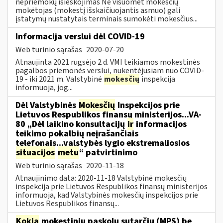
nepriemokų išieškojimas Ne visuomet mokesčių
mokėtojas (mokestį išskaičiuojantis asmuo) gali
įstatymų nustatytais terminais sumokėti mokesčius...
Informacija verslui dėl COVID-19
Web turinio sąrašas
2020-07-20
Atnaujinta 2021 rugsėjo 2 d. VMI teikiamos mokestinės
pagalbos priemonės verslui, nukentėjusiam nuo COVID-
19 - iki 2021 m. Valstybinė
mokesčių
inspekcija
informuoja, jog...
Dėl Valstybinės
Mokesčių
Inspekcijos prie
Lietuvos Respublikos finansų ministerijos...VA-
80 „Dėl laikino konsultacijų
ir
informacijos
teikimo pokalbių neįrašančiais
telefonais...valstybės lygio ekstremaliosios
situacijos
metu
“ patvirtinimo
Web turinio sąrašas
2020-11-18
Atnaujinimo data: 2020-11-18 Valstybinė mokesčių
inspekcija prie Lietuvos Respublikos finansų ministerijos
informuoja, kad Valstybinės mokesčių inspekcijos prie
Lietuvos Respublikos finansų...
Kokia
mokestinių paskolų sutarčių (MPS) be