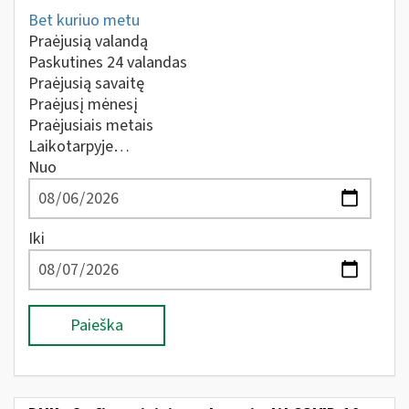
Bet kuriuo metu
Praėjusią valandą
Paskutines 24 valandas
Praėjusią savaitę
Praėjusį mėnesį
Praėjusiais metais
Laikotarpyje…
Nuo
Iki
Paieška