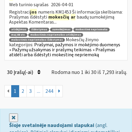
Web turinio sąrašas
2026-04-01
Registraci
jos
numeris KM1453 Ši informacija skelbiama:
Prašymas išdėstyti
mokesčių
ar
baudų sumokėjimą
Aspektas Komentaras...
atidėjimas
išdėstymas
sumokėjimas
mokestinė nepriemoka
maį 88 str.
mokestinės nepriemokos atidėjimas
Mokesčių žinyno
mokestinės nepriemokos išdėstymas
kategorijos:
Prašymai, pažymos ir mokėjimo duomenys
» Pažymų užsakymas ir prašymų teikimas » Prašymas
atidėti arba išdėstyti mokestinę nepriemoką
30 Įrašų(-ai)
Rodoma nuo 1 iki 30 iš 7,293 irašų.
1
2
3
...
244
Uždaryti
Šioje svetainėje naudojami slapukai
(angl.