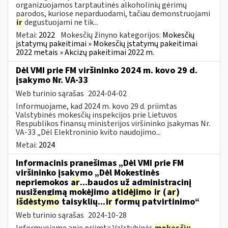
organizuojamos tarptautinės alkoholinių gėrimų
parodos, kuriose neparduodami, tačiau demonstruojami
ir
degustuojami ne tik...
Metai:
2022
Mokesčių žinyno kategorijos:
Mokesčių
įstatymų pakeitimai » Mokesčių įstatymų pakeitimai
2022 metais » Akcizų pakeitimai 2022 m.
Dėl VMI prie FM viršininko 2024 m. kovo 29 d.
įsakymo Nr. VA-33
Web turinio sąrašas
2024-04-02
Informuojame, kad 2024 m. kovo 29 d. priimtas
Valstybinės mokesčių inspekcijos prie Lietuvos
Respublikos finansų ministerijos viršininko įsakymas Nr.
VA-33 „Dėl Elektroninio kvito naudojimo...
Metai:
2024
Informacinis pranešimas „Dėl VMI prie FM
viršininko įsakymo „Dėl Mokestinės
nepriemokos
ar
...baudos už administracinį
nusižengimą mokėjimo
atidėjimo
ir
(
ar
)
išdėstymo
taisyklių...
ir
formų patvirtinimo“
Web turinio sąrašas
2024-10-28
Informuojame apie priimtą Valstybinės
mokesčių