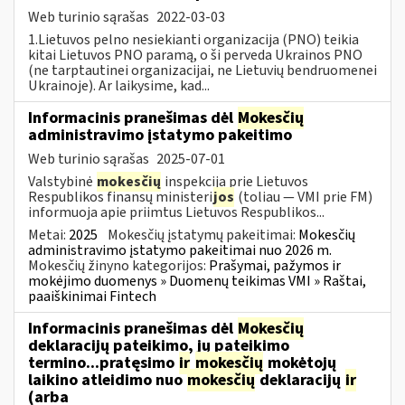
Web turinio sąrašas
2022-03-03
1.Lietuvos pelno nesiekianti organizacija (PNO) teikia
kitai Lietuvos PNO paramą, o ši perveda Ukrainos PNO
(ne tarptautinei organizacijai, ne Lietuvių bendruomenei
Ukrainoje). Ar laikysime, kad...
Informacinis pranešimas dėl
Mokesčių
administravimo įstatymo pakeitimo
Web turinio sąrašas
2025-07-01
Valstybinė
mokesčių
inspekcija prie Lietuvos
Respublikos finansų ministeri
jos
(toliau — VMI prie FM)
informuoja apie priimtus Lietuvos Respublikos...
Metai:
2025
Mokesčių įstatymų pakeitimai:
Mokesčių
administravimo įstatymo pakeitimai nuo 2026 m.
Mokesčių žinyno kategorijos:
Prašymai, pažymos ir
mokėjimo duomenys » Duomenų teikimas VMI » Raštai,
paaiškinimai Fintech
Informacinis pranešimas dėl
Mokesčių
deklaracijų pateikimo, jų pateikimo
termino...pratęsimo
ir
mokesčių
mokėtojų
laikino atleidimo nuo
mokesčių
deklaracijų
ir
(arba