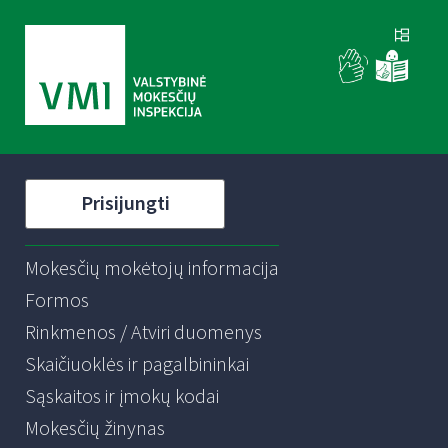
Prisijungti
Mokesčių mokėtojų informacija
Formos
Rinkmenos / Atviri duomenys
Skaičiuoklės ir pagalbininkai
Sąskaitos ir įmokų kodai
Mokesčių žinynas