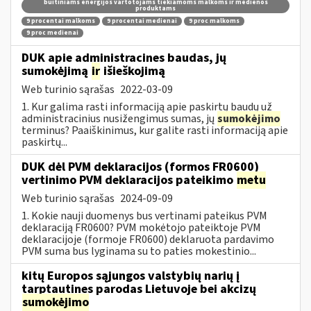
buitiniams energijos vartotojams tiekiamoms malkoms ir medienos
produktams
9 procentai malkoms
9 procentai medienai
9 proc malkoms
9 proc medienai
DUK apie administracines baudas, jų
sumokėjimą
ir
išieškojimą
Web turinio sąrašas
2022-03-09
1. Kur galima rasti informaciją apie paskirtų baudų už
administracinius nusižengimus sumas, jų
sumokėjimo
terminus? Paaiškinimus, kur galite rasti informaciją apie
paskirtų...
DUK dėl PVM deklaracijos (formos FR0600)
vertinimo PVM deklaracijos pateikimo
metu
Web turinio sąrašas
2024-09-09
1. Kokie nauji duomenys bus vertinami pateikus PVM
deklaraciją FR0600? PVM mokėtojo pateiktoje PVM
deklaracijoje (formoje FR0600) deklaruota pardavimo
PVM suma bus lyginama su to paties mokestinio...
kitų Europos sąjungos valstybių narių į
tarptautines parodas Lietuvoje bei akcizų
sumokėjimo