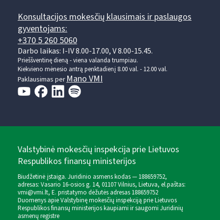
Konsultacijos mokesčių klausimais ir paslaugos
gyventojams:
+370 5 260 5060
Darbo laikas: I-IV 8.00-17.00, V 8.00-15.45.
Prieššventinę dieną - viena valanda trumpiau.
Kiekvieno mėnesio antrą penktadienį 8.00 val. - 12.00 val.
Mano VMI
Paklausimas per
Valstybinė mokesčių inspekcija prie Lietuvos
Respublikos finansų ministerijos
Biudžetinė įstaiga. Juridinio asmens kodas — 188659752,
adresas: Vasario 16-osios g. 14, 01107 Vilnius, Lietuva, el.paštas:
vmi@vmi.lt
, E. pristatymo dėžutės adresas 188659752
Duomenys apie Valstybinę mokesčių inspekciją prie Lietuvos
Respublikos finansų ministerijos kaupiami ir saugomi Juridinių
asmenų registre