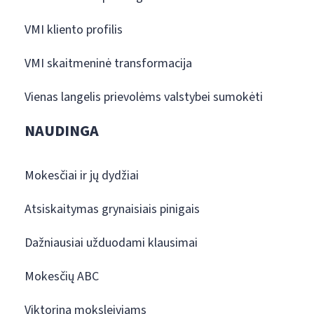
VMI kliento profilis
VMI skaitmeninė transformacija
Vienas langelis prievolėms valstybei sumokėti
NAUDINGA
Mokesčiai ir jų dydžiai
Atsiskaitymas grynaisiais pinigais
Dažniausiai užduodami klausimai
Mokesčių ABC
Viktorina moksleiviams