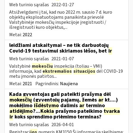
Web turinio sąrašas
2022-01-27
Atsižvelgdami į tai, kad nuo 2022 m. sausio 7 d. kuro
objektų eksploatuotojams panaikinta prievolė
Valstybinėje mokesčių inspekcijoje įregistruoti /
išregistruoti kuro objektus,...
Metai:
2022
leidžiami atskaitymai – ne tik darbuotojų
Covid-19 testavimui skiriamos lėšos, bet
ir
Web turinio sąrašas
2021-01-07
Valstybinė
mokesčių
inspekcija (toliau – VMI)
informuoja, kad
ekstremalios
situacijos
dėl COVID-19
metu įmonės patirtos...
Metai:
2021
Pagrindinis:
Naujiena
Kada gyventojas gali pateikti prašymą dėl
mokesčių
(gyventojų pajamų, žemės
ar
kt....)
mokėjimo
išdėstymo
dalimis
ar
termino
atidėjimo
?...
Kokia
prašymo pateikimo
tvarka
ir
koks sprendimo priėmimo terminas?
Web turinio sąrašas
2026-04-01
Registraci
jos
numeris KM3150 Ši informacija skelbiama: