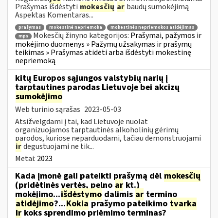
Prašymas išdėstyti
mokesčių
ar
baudų sumokėjimą
Aspektas Komentaras...
prašymas
mokestinė nepriemoka
mokestinės nepriemokos atidėjimas
Mokesčių žinyno kategorijos:
Prašymai, pažymos ir
mps
mokėjimo duomenys » Pažymų užsakymas ir prašymų
teikimas » Prašymas atidėti arba išdėstyti mokestinę
nepriemoką
kitų Europos sąjungos valstybių narių į
tarptautines parodas Lietuvoje bei akcizų
sumokėjimo
Web turinio sąrašas
2023-05-03
Atsižvelgdami į tai, kad Lietuvoje nuolat
organizuojamos tarptautinės alkoholinių gėrimų
parodos, kuriose neparduodami, tačiau demonstruojami
ir
degustuojami ne tik...
Metai:
2023
Kada įmonė gali pateikti prašymą dėl
mokesčių
(pridėtinės vertės, pelno
ar
kt.)
mokėjimo...
išdėstymo
dalimis
ar
termino
atidėjimo
?...
Kokia
prašymo pateikimo
tvarka
ir
koks sprendimo priėmimo terminas?