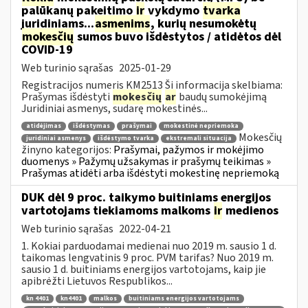
palūkanų pakeitimo
ir
vykdymo
tvarka
juridiniams...
asmenims
, kurių nesumokėtų
mokesčių
sumos buvo išdėstytos / atidėtos dėl
COVID-19
Web turinio sąrašas
2025-01-29
Registracijos numeris KM2513 Ši informacija skelbiama:
Prašymas išdėstyti
mokesčių
ar
baudų sumokėjimą
Juridiniai asmenys, sudarę mokestinės...
atidėjimas
išdėstymas
prašymai
mokestinė nepriemoka
Mokesčių
juridiniai asmenys
išdėstymo tvarka
ekstremali situacija
žinyno kategorijos:
Prašymai, pažymos ir mokėjimo
duomenys » Pažymų užsakymas ir prašymų teikimas »
Prašymas atidėti arba išdėstyti mokestinę nepriemoką
DUK dėl 9 proc. taikymo buitiniams energijos
vartotojams tiekiamoms malkoms
ir
medienos
Web turinio sąrašas
2022-04-21
1. Kokiai parduodamai medienai nuo 2019 m. sausio 1 d.
taikomas lengvatinis 9 proc. PVM tarifas? Nuo 2019 m.
sausio 1 d. buitiniams energijos vartotojams, kaip jie
apibrėžti Lietuvos Respublikos...
kn 4401
kn4401
malkos
buitiniams energijos vartotojams