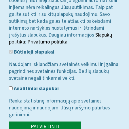
cookies). Būtinieji slapukai įdiegiami automatiškai
ir jiems nėra reikalingas Jūsų sutikimas. Taip pat
galite sutikti ir su kitų slapukų naudojimu. Savo
sutikimą bet kada galėsite atšaukti pakeisdami
interneto naršyklės nustatymus ir ištrindami
įrašytus slapukus. Daugiau informacijos
Slapukų
politika
;
Privatumo politika.
Būtinieji slapukai
Naudojami sklandžiam svetainės veikimui ir įgalina
pagrindines svetainės funkcijas. Be šių slapukų
svetainė negali tinkamai veikti.
Analitiniai slapukai
Renka statistinę informaciją apie svetainės
naudojimą ir naudojami Jūsų naršymo patirties
gerinimui.
PATVIRTINTI