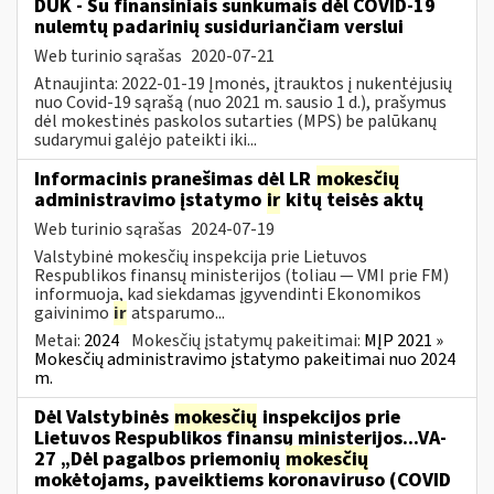
DUK - Su finansiniais sunkumais dėl COVID-19
nulemtų padarinių susiduriančiam verslui
Web turinio sąrašas
2020-07-21
Atnaujinta: 2022-01-19 Įmonės, įtrauktos į nukentėjusių
nuo Covid-19 sąrašą (nuo 2021 m. sausio 1 d.), prašymus
dėl mokestinės paskolos sutarties (MPS) be palūkanų
sudarymui galėjo pateikti iki...
Informacinis pranešimas dėl LR
mokesčių
administravimo įstatymo
ir
kitų teisės aktų
Web turinio sąrašas
2024-07-19
Valstybinė mokesčių inspekcija prie Lietuvos
Respublikos finansų ministerijos (toliau — VMI prie FM)
informuoja, kad siekdamas įgyvendinti Ekonomikos
gaivinimo
ir
atsparumo...
Metai:
2024
Mokesčių įstatymų pakeitimai:
MĮP 2021 »
Mokesčių administravimo įstatymo pakeitimai nuo 2024
m.
Dėl Valstybinės
mokesčių
inspekcijos prie
Lietuvos Respublikos finansų ministerijos...VA-
27 „Dėl pagalbos priemonių
mokesčių
mokėtojams, paveiktiems koronaviruso (COVID