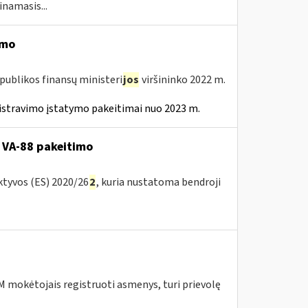
inamasis...
imo
publikos finansų ministeri
jos
viršininko 2022 m.
istravimo įstatymo pakeitimai nuo 2023 m.
 VA-88 pakeitimo
ktyvos (ES) 2020/26
2
, kuria nustatoma bendroji
 mokėtojais registruoti asmenys, turi prievolę