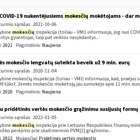
COVID-19 nukentėjusiems
mokesčių
mokėtojams - dar mė
urinio sąrašas
2021-10-06
ybinė
mokesčių
inspekcija (toliau – VMI) informuoja, jog nuo COVI
ntys gyventojai, taip pat veiklos nevykdantys...
:
2021
Pagrindinis:
Naujiena
s mokesčio lengvatų suteikta beveik už 9 mln. eurų
urinio sąrašas
2020-11-04
ybinė mokesčių inspekcija (toliau – VMI) informuoja, kad, praėjus s
09 tūkst. žemės mokesčio mokėtojų jau sumokėjo apie 11 mln. eurų.
:
2020
Pagrindinis:
Naujiena
su pridėtinės vertės mokesčio grąžinimu susijusių formų
urinio sąrašas
2022-01-05
ybinė
mokesčių
inspekcija prie Lietuvos Respublikos finansų mini
iško perėjimo prie skaitmeninio PVM[1] grąžinimo...
:
2022
Mokesčiai:
Pridėtinės vertės mokestis