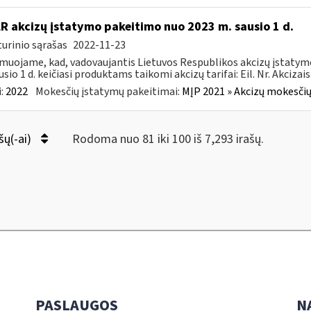
LR akcizų įstatymo pakeitimo nuo 2023 m. sausio 1 d.
urinio sąrašas
2022-11-23
muojame, kad, vadovaujantis Lietuvos Respublikos akcizų įstatymo 
sio 1 d. keičiasi produktams taikomi akcizų tarifai: Eil. Nr. Akcizais.
:
2022
Mokesčių įstatymų pakeitimai:
MĮP 2021 » Akcizų mokesčių
šų(-ai)
Rodoma nuo 81 iki 100 iš 7,293 irašų.
PASLAUGOS
N