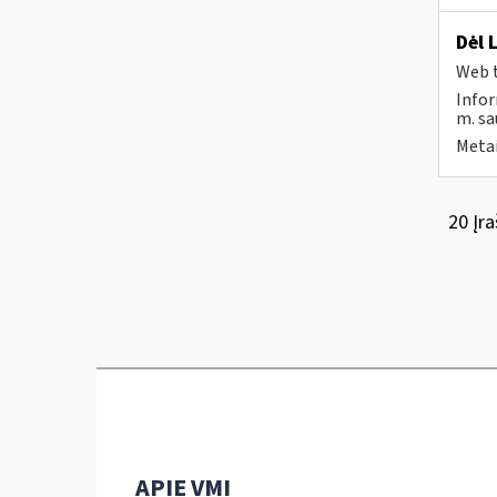
Dėl 
Web t
Infor
m. sau
Metai
20 Įra
APIE VMI