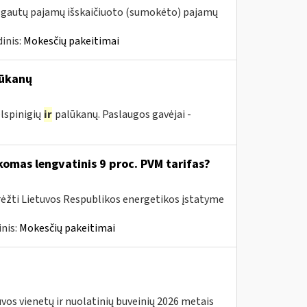
m. gautų pajamų išskaičiuoto (sumokėto) pajamų
inis:
Mokesčių pakeitimai
ūkanų
lspinigių
ir
palūkanų. Paslaugos gavėjai -
komas lengvatinis 9 proc. PVM tarifas?
rėžti Lietuvos Respublikos energetikos įstatyme
nis:
Mokesčių pakeitimai
os vienetų ir nuolatinių buveinių 2026 metais