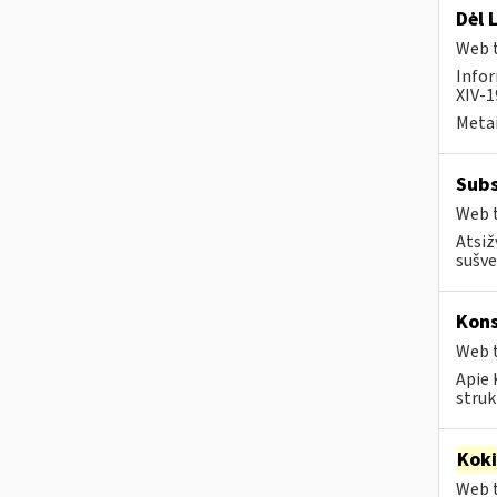
Dėl 
Web t
Infor
XIV-1
Metai
Subs
Web t
Atsiž
sušve
Kons
Web t
Apie 
struk
Kok
Web t