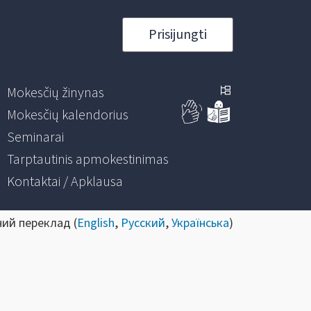
Prisijungti
Mokesčių žinynas
Mokesčių kalendorius
Seminarai
Tarptautinis apmokestinimas
Kontaktai / Apklausa
ний переклад (
English
,
Русский
,
Українська
)