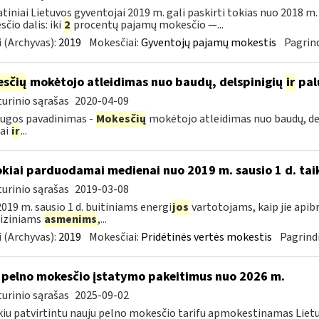
tiniai Lietuvos gyventojai 2019 m. gali paskirti tokias nuo 2018 
čio dalis: iki
2
procentų pajamų mokesčio —...
 (Archyvas):
2019
Mokesčiai:
Gyventojų pajamų mokestis
Pagrind
sčių
mokėtojo atleidimas nuo baudų, delspinigių
ir
pal
urinio sąrašas
2020-04-09
ugos pavadinimas -
Mokesčių
mokėtojo atleidimas nuo baudų, de
iai
ir
...
okiai parduodamai medienai nuo 2019 m. sausio 1 d. tai
urinio sąrašas
2019-03-08
019 m. sausio 1 d. buitiniams energi
jos
vartotojams, kaip jie apib
 fiziniams
asmenims
,...
 (Archyvas):
2019
Mokesčiai:
Pridėtinės vertės mokestis
Pagrindi
 pelno mokesčio įstatymo pakeitimus nuo 2026 m.
urinio sąrašas
2025-09-02
kiu patvirtintu nauju pelno mokesčio tarifu apmokestinamas Lietuv