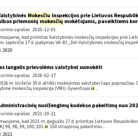
Valstybinės
Mokesčių
Inspekcijos prie Lietuvos Respublik
lbos priemonių
mokesčių
mokėtojams, paveiktiems kor
urinio sąrašas
2020-12-01
muojame, kad priimtas Valstybinės mokesčių inspekcijos prie Lietu
m. lapkričio 17 d. įsakymas VA-81 „Dėl Valstybinės mokesčių inspekc
:
2020
as langelis prievolėms valstybei sumokėti
urinio sąrašas
2026-02-27
026 m. birželio 30 d. atlikti mokėjimus valstybei taps paprasčiau.
ybinė mokesčių inspekcija (VMI). Gyventojai
ir
...
Administracinių nusižengimų kodekso pakeitimų nuo 20
urinio sąrašas
2021-10-21
muojame, kad 2021 m. gegužės 27 d. priimtas Lietuvos Respubliko
) 96, 98, 99, 100, 101
ir
150 straipsnių pakeitimo...
:
2021