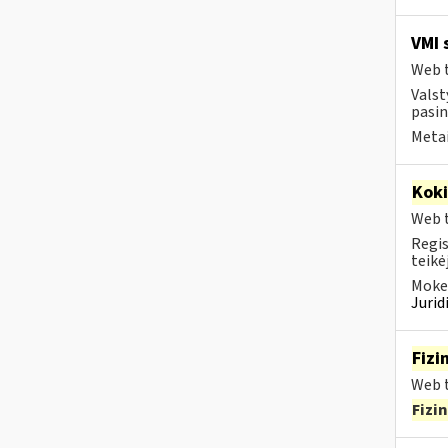
VMI 
Web t
Valst
pasin
Metai
Kok
Web t
Regis
teikė
Mokes
Juri
Fizi
Web t
Fizi