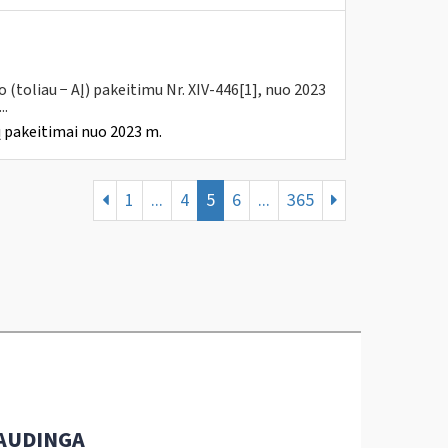
(toliau − AĮ) pakeitimu Nr. XIV-446[1], nuo 2023
..
 pakeitimai nuo 2023 m.
1
...
4
5
6
...
365
AUDINGA