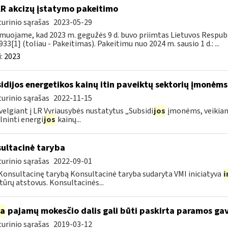
LR akcizų įstatymo pakeitimo
urinio sąrašas
2023-05-29
muojame, kad 2023 m. gegužės 9 d. buvo priimtas Lietuvos Respubli
933[1] (toliau - Pakeitimas). Pakeitimu nuo 2024 m. sausio 1 d.: ...
:
2023
idijos energetikos kainų itin paveiktų sektorių įmonėms
urinio sąrašas
2022-11-15
velgiant į LR Vyriausybės nustatytus „Subsidi
jos
įmonėms, veikianč
lninti energi
jos
kainų...
ultacinė taryba
urinio sąrašas
2022-09-01
Konsultacinę tarybą Konsultacinė taryba sudaryta VMI iniciatyva
i
tūrų atstovus. Konsultacinės...
ia
pajamų mokesčio dalis gali būti paskirta paramos g
urinio sąrašas
2019-03-12