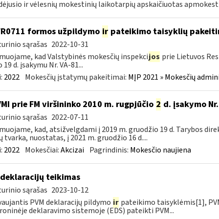
dėjusio ir vėlesnių mokestinių laikotarpių apskaičiuotas apmokest
FR0711 formos užpildymo
ir
pateikimo taisyklių pakeit
urinio sąrašas
2022-10-31
muojame, kad Valstybinės mokesčių inspekci
jos
prie Lietuvos Res
o 19 d. įsakymu Nr. VA-81...
:
2022
Mokesčių įstatymų pakeitimai:
MĮP 2021 » Mokesčių admin
VMI prie FM viršininko 2010 m. rugpjūčio
2
d. įsakymo Nr.
urinio sąrašas
2022-07-11
muojame, kad, atsižvelgdami į 2019 m. gruodžio 19 d. Tarybos dire
ų tvarka, nuostatas, į 2021 m. gruodžio 16 d....
:
2022
Mokesčiai:
Akcizai
Pagrindinis:
Mokesčio naujiena
deklaracijų teikimas
urinio sąrašas
2023-10-12
aujantis PVM deklaracijų pildymo
ir
pateikimo taisyklėmis[1], PVM
roninėje deklaravimo sistemoje (EDS) pateikti PVM...