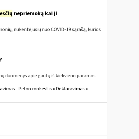
esčių
nepriemoką kai ji
įmonių, nukentėjusių nuo COVID-19 sąrašą, kurios
?
enų duomenys apie gautų iš kiekvieno paramos
ravimas
Pelno mokestis » Deklaravimas »