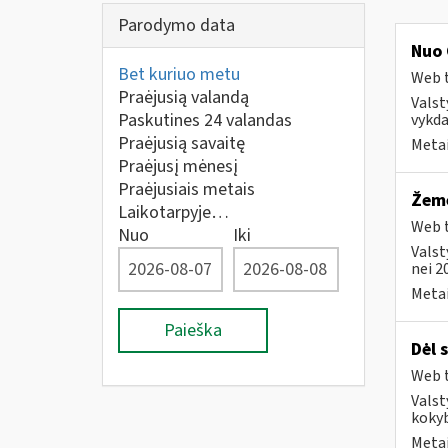
Parodymo data
Nuo 
Bet kuriuo metu
Web t
Praėjusią valandą
Valst
Paskutines 24 valandas
vykda
Praėjusią savaitę
Metai
Praėjusį mėnesį
Praėjusiais metais
Žemė
Laikotarpyje…
Web t
Nuo
Iki
Valst
nei 2
Metai
Paieška
Dėl 
Web t
Valst
kokyb
Metai