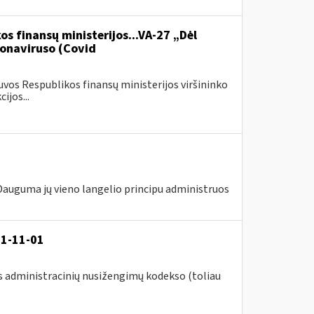
os finansų ministerijos...VA-27 „Dėl
onaviruso (Covid
vos Respublikos finansų ministerijos viršininko
ijos...
 Dauguma jų vieno langelio principu administruos
21-11-01
s administracinių nusižengimų kodekso (toliau