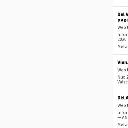
Dėl 
paga
Web t
Infor
2020 
Metai
Vien
Web t
Nuo 2
Valst
Dėl 
Web t
Infor
— ANK
Metai