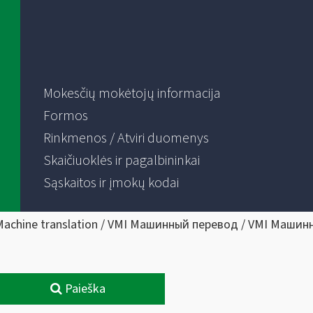
Mokesčių mokėtojų informacija
Formos
Rinkmenos / Atviri duomenys
Skaičiuoklės ir pagalbininkai
Sąskaitos ir įmokų kodai
Machine translation / VMI Машинный перевод / VMI Машин
Paieška