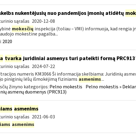
skelbs nukentėjusių nuo pandemijos įmonių atidėtų
mok
urinio sąrašas
2020-12-08
ybinė
mokesčių
inspekcija (toliau – VMI) informuoja, kad rengia 
audojo mokestine pagalba...
:
2020
ia
tvarka
juridiniai asmenys turi pateikti formą PRC913
urinio sąrašas
2024-07-22
tracijos numeris KM3066 Ši informacija skelbiama: Juridinių asm
jo piniginių lėšų išmokėjimą fiziniams
asmenims
...
čių žinyno kategorijos:
Pelno mokestis
Pelno mokestis » Dekla
dinių asmenų duomenys (PRC913)
niams
asmenims
urinio sąrašas
2021-06-03
niams
asmenims