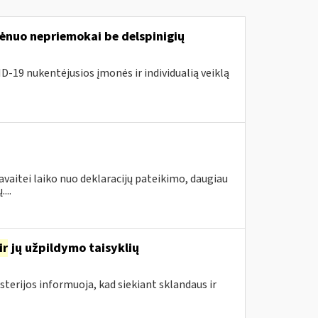
nuo nepriemokai be delspinigių
D-19 nukentėjusios įmonės ir individualią veiklą
avaitei laiko nuo deklaracijų pateikimo, daugiau
...
ir
jų užpildymo taisyklių
sterijos informuoja, kad siekiant sklandaus ir