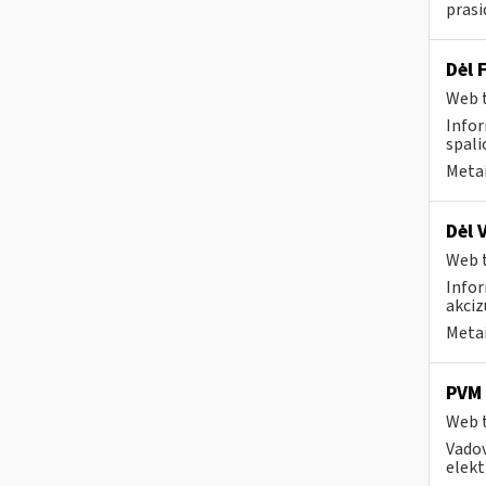
prasi
Dėl 
Web t
Infor
spali
Metai
Dėl 
Web t
Infor
akciz
Metai
PVM 
Web t
Vadov
elekt