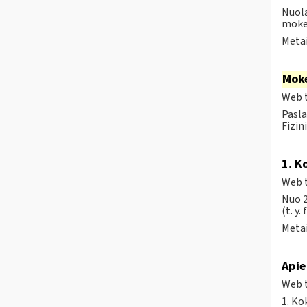
Nuola
mokes
Metai
Moke
Web t
Pasla
Fizin
1. K
Web t
Nuo 2
(t. y.
Metai
Apie
Web t
1. Ko