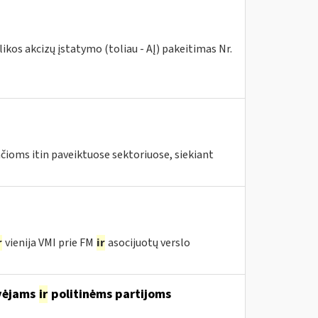
kos akcizų įstatymo (toliau - AĮ) pakeitimas Nr.
ioms itin paveiktuose sektoriuose, siekiant
r
vienija VMI prie FM
ir
asocijuotų verslo
avėjams
ir
politinėms partijoms