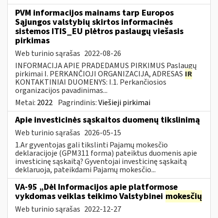
PVM informacijos mainams tarp Europos
Sąjungos valstybių skirtos informacinės
sistemos ITIS_EU plėtros paslaugų viešasis
pirkimas
Web turinio sąrašas
2022-08-26
INFORMACIJA APIE PRADEDAMUS PIRKIMUS Paslaugų
pirkimai I. PERKANČIOJI ORGANIZACIJA, ADRESAS
IR
KONTAKTINIAI DUOMENYS: I.1. Perkančiosios
organizacijos pavadinimas...
Metai:
2022
Pagrindinis:
Viešieji pirkimai
Apie investicinės sąskaitos duomenų tikslinimą
Web turinio sąrašas
2026-05-15
1.Ar gyventojas gali tikslinti Pajamų mokesčio
deklaracijoje (GPM311 forma) pateiktus duomenis apie
investicinę sąskaitą? Gyventojai investicinę sąskaitą
deklaruoja, pateikdami Pajamų mokesčio...
VA-95 „Dėl Informacijos apie platformose
vykdomas veiklas teikimo Valstybinei
mokesčių
Web turinio sąrašas
2022-12-27