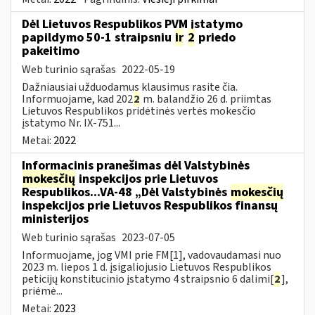
Dėl Lietuvos Respublikos PVM įstatymo
papildymo 50-1 straipsniu
ir
2
priedo
pakeitimo
Web turinio sąrašas
2022-05-19
Dažniausiai užduodamus klausimus rasite čia.
Informuojame, kad 202
2
m. balandžio 26 d. priimtas
Lietuvos Respublikos pridėtinės vertės mokesčio
įstatymo Nr. IX-751...
Metai:
2022
Informacinis pranešimas dėl Valstybinės
mokesčių
inspekcijos prie Lietuvos
Respublikos...VA-48 „Dėl Valstybinės
mokesčių
inspekcijos prie Lietuvos Respublikos finansų
ministerijos
Web turinio sąrašas
2023-07-05
Informuojame, jog VMI prie FM[1], vadovaudamasi nuo
2023 m. liepos 1 d. įsigaliojusio Lietuvos Respublikos
peticijų konstitucinio įstatymo 4 straipsnio 6 dalimi[
2
],
priėmė...
Metai:
2023