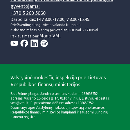
gyventojams:
+370 5 260 5060
Darbo laikas: I-IV 8.00-17.00, V 8.00-15.45.
Prieššventinę dieną - viena valanda trumpiau.
Kiekvieno mėnesio antrą penktadienį 8.00 val. - 12.00 val.
Mano VMI
Paklausimas per
Valstybinė mokesčių inspekcija prie Lietuvos
Respublikos finansų ministerijos
Biudžetinė įstaiga. Juridinio asmens kodas — 188659752,
adresas: Vasario 16-osios g. 14, 01107 Vilnius, Lietuva, el.paštas:
vmi@vmi.lt
, E. pristatymo dėžutės adresas 188659752
Duomenys apie Valstybinę mokesčių inspekciją prie Lietuvos
Respublikos finansų ministerijos kaupiami ir saugomi Juridinių
asmenų registre