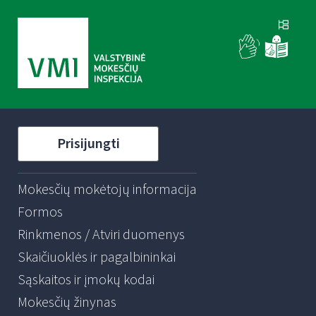
Prisijungti
Mokesčių mokėtojų informacija
Formos
Rinkmenos / Atviri duomenys
Skaičiuoklės ir pagalbininkai
Sąskaitos ir įmokų kodai
Mokesčių žinynas