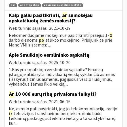
oss
one stop shop
es vidaus nuotolinė prekyba
Kaip galiu pasitikrinti,
ar
sumokėjau
apskaičiuotą žemės mokestį?
Web turinio sąrašas
2021-10-19
Rekomenduojame mokėjimus pasitikrinti praėjus 1-
2
darbo dienoms
po
atlikto mokėjimo. Prisijunkite prie
Mano VMI sistemos; ...
Apie Smulkiojo verslininko sąskaitą
Web turinio sąrašas
2025-10-20
1.Kas yra smulkiojo verslininko sąskaita? Finansų
įstaigoje atidaryta individualią veiklą vykdančio asmens
(išskyrus fizinius asmenis, įsigijusius verslo liudijimus,
vykdančius žemės ūkio veiklą,...
Ar
10 000 eurų ribą privaloma taikyti?
Web turinio sąrašas
2021-06-16
Ne, asmuo gali pasirinkti, jog jo telekomunikacijų, radijo
ir
televizijos transliavimo bei elektroniniu būdu
teikiamų paslaugų suteikimo vieta yra ta valstybė narė,
kur...