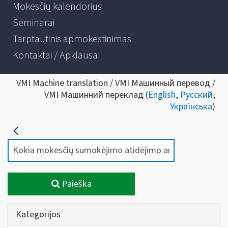
Mokesčių kalendorius
Seminarai
Tarptautinis apmokestinimas
Kontaktai / Apklausa
VMI Machine translation / VMI Машинный перевод /
VMI Машинний переклад (
English
,
Русский
,
Українська
)
Paieška
Kategorijos