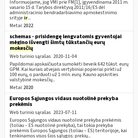
Informuojame, jog VMI prie FM[1], įgyvendinama 2011 m.
vasario 15 d. Tarybos direktyvą 2011/16/ES dėl
administracinio bendradarbiavimo apmokestinimo
srityje
ir
...
Metai:
2022
schemas - prisidengę lengvatomis gyventojai
mėgino išvengti šimtų tūkstančių eurų
mokesčių
Web turinio sąrašas
2020-11-04
Papildomai apskaičiuota sumokėti beveik 642 tūkst. eurų
GPM. Kai kuriais atvejais vertybiniai popieriai pirkti už
100 eurų, o parduoti už 1 mln. eurų. Kauno apskrities
valstybinė mokesčių...
Metai:
2020
Europos Sąjungos vidaus nuotolinė prekyba
prekėmis
Web turinio sąrašas
2023-07-11
Europos Sąjungos vidaus nuotolinė prekyba prekėmis
(toliau – ES nuotolinė prekyba), tai tokia prekyba
prekėmis Europos Sąjungos (toliau – ES) teritorijoje, kai
tenkinamos visos šios sąlygos: prekių...