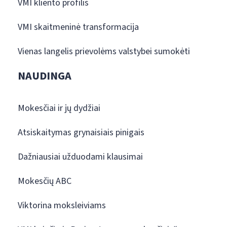
VMI kliento profilis
VMI skaitmeninė transformacija
Vienas langelis prievolėms valstybei sumokėti
NAUDINGA
Mokesčiai ir jų dydžiai
Atsiskaitymas grynaisiais pinigais
Dažniausiai užduodami klausimai
Mokesčių ABC
Viktorina moksleiviams