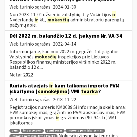
Web turinio sąrašas
2024-01-30
Nuo 2023-11-01 užsienio valstybių, t. y. Vokietijos
ir
Nyderlandų
ir
kt.,
mokesčių
administratorių parengtų
pažymų apie...
Dėl 2022 m. balandžio 12 d. įsakymo Nr. VA-34
Web turinio sąrašas
2022-04-14
Informuojame, kad nuo 2022 m. gegužės 1 d. įsigalios
Valstybinės
mokesčių
inspekcijos prie Lietuvos
Respublikos finansų ministerijos viršininko 2022 m.
balandžio 12 d....
Metai:
2022
Kuriais atvejais
ir
kam taikoma importo PVM
įskaitymo (
sumokėjimo
) VMI
tvarka
?
Web turinio sąrašas
2018-11-22
Registracijos numeris KM0689 Ši informacija skelbiama:
PVM sumokėjimas, grąžintino PVM apskaičiavimas, PVM
permokos įskaitymas
ir
grąžinimas (90-94 str.) VMI
įskaitomas...
pvm
importo pvm
pvmį 94 str
importo pvm įskaitymas
Mokesčių žinyno kategorijos:
importo pvm įskaitymo tvarka