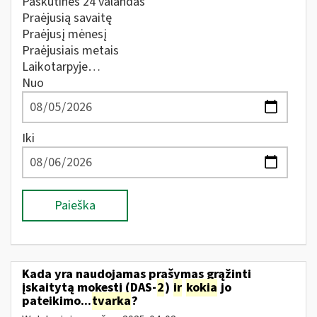
Paskutines 24 valandas
Praėjusią savaitę
Praėjusį mėnesį
Praėjusiais metais
Laikotarpyje…
Nuo
Iki
Paieška
Kada yra naudojamas prašymas grąžinti
įskaitytą mokestį (DAS-
2
)
ir
kokia
jo
pateikimo...
tvarka
?