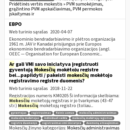
Pridėtinės vertės mokestis » PVM sumokėjimas,
grąžintino PVM apskaičiavimas, PVM permokos
įskaitymas ir
EBPO
Web turinio sąrašas
2020-04-07
Ekonominio bendradarbiavimo ir plėtros organizacija
1961 m. JAV ir Kanadai prisijungus prie Europos
ekonominio bendradarbiavimo organizacijos (angl.
OEEC — Organisation for European Economic...
Ar
gali VMI savo iniciatyva įregistruoti
gyventoją
Mokesčių
mokėtojų registre
bei...papildyti / pakeisti
mokesčių
mokėtojo
registravimo registre duomenis?
Web turinio sąrašas
2018-11-22
Registracijos numeris KM0205 Ši informacija skelbiama:
Mokesčių
mokėtojų registras ir jo tvarkymas (43-47
str.)
Mokesčių
mokėtojų registro (toliau...
gyventojas
registravimas
fizinis asmuo
mokesčių administravimas
mokesčių mokėtojas
individuali veikla
mokesčių mokėtojų registras
registro duomenys
registravimas vmi iniciatyva
duomenų atnaujinimas
Mokesčių žinyno kategorijos:
Mokesčių administravimas