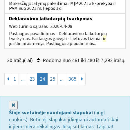
Mokesčių įstatymų pakeitimai:
MĮP 2021 » E-prekyba ir
PVM nuo 2021 m. liepos 1 d.
Deklaravimo laikotarpių tvarkymas
Web turinio sąrašas
2020-04-08
Paslaugos pavadinimas - Deklaravimo laikotarpių
tvarkymas. Paslaugos gavėjai - Lietuvos fiziniai
ir
juridiniai asmenys. Paslaugos apibūdinimas:...
20 Įrašų(-ai)
Rodoma nuo 461 iki 480 iš 7,292 irašų.
1
...
23
24
25
...
365
Uždaryti
Šioje svetainėje naudojami slapukai
(angl.
cookies). Būtinieji slapukai įdiegiami automatiškai
ir jiems nėra reikalingas Jūsų sutikimas. Taip pat