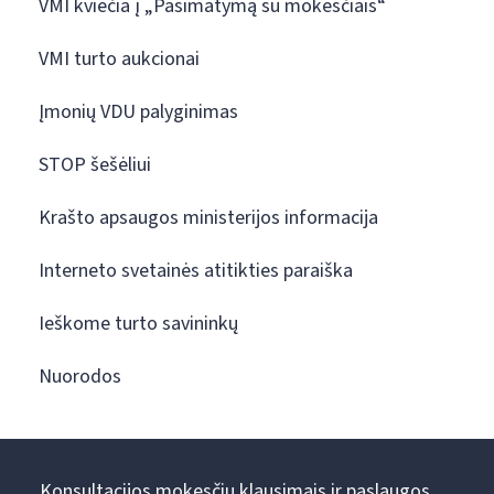
VMI kviečia į „Pasimatymą su mokesčiais“
VMI turto aukcionai
Įmonių VDU palyginimas
STOP šešėliui
Krašto apsaugos ministerijos informacija
Interneto svetainės atitikties paraiška
Ieškome turto savininkų
Nuorodos
Konsultacijos mokesčių klausimais ir paslaugos