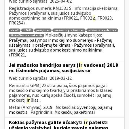
Web turinio sąrašas
2025-04-02
Registracijos numeris KM1531 Ši informacija skelbiama:
Pažymos (prašymai), susijusios su dvigubo
apmokestinimo naikinimu (FR0021, FR002
2
, FR0023,
FR0254)...
das-2
fr0022
prašymas
mokesčio grąžinimas
užsienio rezidentas
Mokesčių žinyno kategorijos:
išskaičiuotas mokestis
Prašymai, pažymos ir mokėjimo duomenys » Pažymų
užsakymas ir prašymų teikimas » Pažymos (prašymai),
susijusios su dvigubo apmokestinimo naikinimu
(FR0021,
Jei mažosios bendrijos narys (
ir
vadovas) 2019
m. išsimokės pajamas, susijusias su
Web turinio sąrašas
2019-03-12
Remiantis GPMĮ 22 straipsniu, šios pajamos pagal
mokesčio mokėjimo tvarką yra priskiriamos B klasės
pajamoms, nuo kurių apskaičiuoti, sumokėti pajamų
mokestį
ir
šias...
Metai (Archyvas):
2019
Mokesčiai:
Gyventojų pajamų
mokestis
Pagrindinis:
Mokesčių pakeitimai
Kokias pažymas galite užsakyti
ir
pateikti
užsienio valstybei, kurioje gavote pajamas