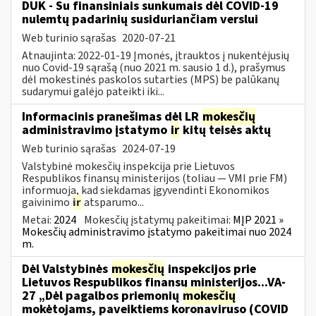
DUK - Su finansiniais sunkumais dėl COVID-19
nulemtų padarinių susiduriančiam verslui
Web turinio sąrašas
2020-07-21
Atnaujinta: 2022-01-19 Įmonės, įtrauktos į nukentėjusių
nuo Covid-19 sąrašą (nuo 2021 m. sausio 1 d.), prašymus
dėl mokestinės paskolos sutarties (MPS) be palūkanų
sudarymui galėjo pateikti iki...
Informacinis pranešimas dėl LR
mokesčių
administravimo įstatymo
ir
kitų teisės aktų
Web turinio sąrašas
2024-07-19
Valstybinė mokesčių inspekcija prie Lietuvos
Respublikos finansų ministerijos (toliau — VMI prie FM)
informuoja, kad siekdamas įgyvendinti Ekonomikos
gaivinimo
ir
atsparumo...
Metai:
2024
Mokesčių įstatymų pakeitimai:
MĮP 2021 »
Mokesčių administravimo įstatymo pakeitimai nuo 2024
m.
Dėl Valstybinės
mokesčių
inspekcijos prie
Lietuvos Respublikos finansų ministerijos...VA-
27 „Dėl pagalbos priemonių
mokesčių
mokėtojams, paveiktiems koronaviruso (COVID