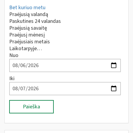
Bet kuriuo metu
Praėjusią valandą
Paskutines 24 valandas
Praėjusią savaitę
Praėjusį mėnesį
Praėjusiais metais
Laikotarpyje…
Nuo
Iki
Paieška