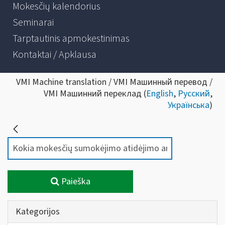
Mokesčių kalendorius
Seminarai
Tarptautinis apmokestinimas
Kontaktai / Apklausa
VMI Machine translation / VMI Машинный перевод /
VMI Машинний переклад (
English
,
Русский
,
Українська
)
Paieška
Kategorijos