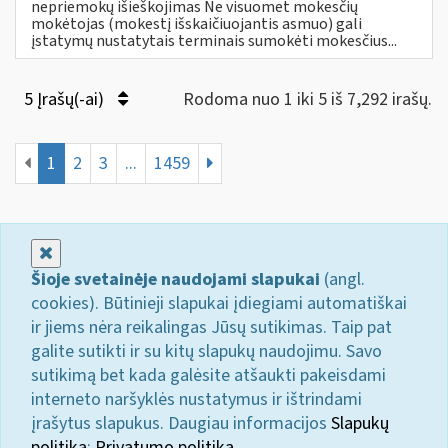
nepriemokų išieškojimas Ne visuomet mokesčių
mokėtojas (mokestį išskaičiuojantis asmuo) gali
įstatymų nustatytais terminais sumokėti mokesčius...
5 Įrašų(-ai)
Rodoma nuo 1 iki 5 iš 7,292 irašų.
1
2
3
...
1459
Uždaryti
Šioje svetainėje naudojami slapukai
(angl.
cookies). Būtinieji slapukai įdiegiami automatiškai
ir jiems nėra reikalingas Jūsų sutikimas. Taip pat
galite sutikti ir su kitų slapukų naudojimu. Savo
sutikimą bet kada galėsite atšaukti pakeisdami
interneto naršyklės nustatymus ir ištrindami
įrašytus slapukus. Daugiau informacijos
Slapukų
politika
;
Privatumo politika.