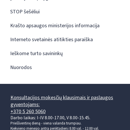
STOP šešėliui
Krašto apsaugos ministerijos informacija
Interneto svetainės atitikties paraiška
Ieškome turto savininkų
Nuorodos
Konsultacijos mokesčių klausimais ir paslaugos
gyventojams:
+370 5 260 5060
Darbo laikas: I-IV 8.00-17.00, V 8.00-15.45.
Prieššventinę dieną - viena valanda trumpiau.
Kiekvieno mėnesio antrą penktadienį 8.00 val. - 12.00 val.