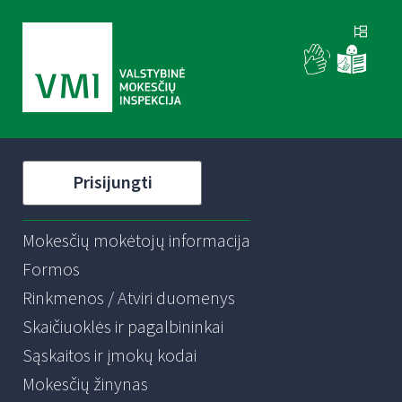
Prisijungti
Mokesčių mokėtojų informacija
Formos
Rinkmenos / Atviri duomenys
Skaičiuoklės ir pagalbininkai
Sąskaitos ir įmokų kodai
Mokesčių žinynas