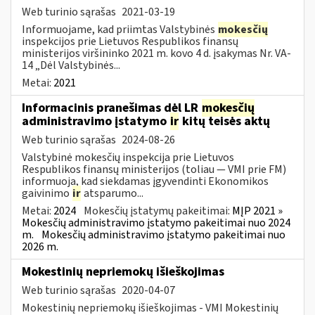
Web turinio sąrašas
2021-03-19
Informuojame, kad priimtas Valstybinės
mokesčių
inspekcijos prie Lietuvos Respublikos finansų
ministerijos viršininko 2021 m. kovo 4 d. įsakymas Nr. VA-
14 „Dėl Valstybinės...
Metai:
2021
Informacinis pranešimas dėl LR
mokesčių
administravimo įstatymo
ir
kitų teisės aktų
Web turinio sąrašas
2024-08-26
Valstybinė mokesčių inspekcija prie Lietuvos
Respublikos finansų ministerijos (toliau — VMI prie FM)
informuoja, kad siekdamas įgyvendinti Ekonomikos
gaivinimo
ir
atsparumo...
Metai:
2024
Mokesčių įstatymų pakeitimai:
MĮP 2021 »
Mokesčių administravimo įstatymo pakeitimai nuo 2024
m.
Mokesčių administravimo įstatymo pakeitimai nuo
2026 m.
Mokestinių nepriemokų išieškojimas
Web turinio sąrašas
2020-04-07
Mokestinių nepriemokų išieškojimas - VMI Mokestinių