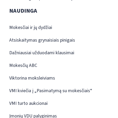
NAUDINGA
Mokesčiai ir jų dydžiai
Atsiskaitymas grynaisiais pinigais
Dažniausiai užduodami klausimai
Mokesčių ABC
Viktorina moksleiviams
VMI kviečia į „Pasimatymą su mokesčiais“
VMI turto aukcionai
Įmonių VDU palyginimas