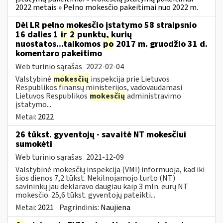
2022 metais » Pelno mokesčio pakeitimai nuo 2022 m.
Dėl LR pelno mokesčio įstatymo 58 straipsnio
16 dalies 1
ir
2
punktų, kurių
nuostatos...taikomos
po
2017 m. gruodžio 31 d.
komentaro pakeitimo
Web turinio sąrašas
2022-02-04
Valstybinė
mokesčių
inspekcija prie Lietuvos
Respublikos finansų ministerijos, vadovaudamasi
Lietuvos Respublikos
mokesčių
administravimo
įstatymo...
Metai:
2022
26 tūkst. gyventojų - savaitė NT mokesčiui
sumokėti
Web turinio sąrašas
2021-12-09
Valstybinė mokesčių inspekcija (VMI) informuoja, kad iki
šios dienos 7,2 tūkst. Nekilnojamojo turto (NT)
savininkų jau deklaravo daugiau kaip 3 mln. eurų NT
mokesčio. 25,6 tūkst. gyventojų pateikti...
Metai:
2021
Pagrindinis:
Naujiena