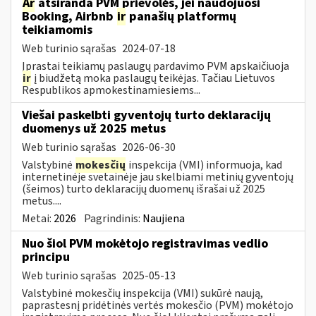
Ar
atsiranda PVM prievolės, jei naudojuosi
Booking, Airbnb
ir
panašių platformų
teikiamomis
Web turinio sąrašas
2024-07-18
Įprastai teikiamų paslaugų pardavimo PVM apskaičiuoja
ir
į biudžetą moka paslaugų teikėjas. Tačiau Lietuvos
Respublikos apmokestinamiesiems...
Viešai paskelbti gyventojų turto deklaracijų
duomenys už 2025 metus
Web turinio sąrašas
2026-06-30
Valstybinė
mokesčių
inspekcija (VMI) informuoja, kad
internetinėje svetainėje jau skelbiami metinių gyventojų
(šeimos) turto deklaracijų duomenų išrašai už 2025
metus....
Metai:
2026
Pagrindinis:
Naujiena
Nuo šiol PVM mokėtojo registravimas vedlio
principu
Web turinio sąrašas
2025-05-13
Valstybinė mokesčių inspekcija (VMI) sukūrė naują,
paprastesnį pridėtinės vertės mokesčio (PVM) mokėtojo