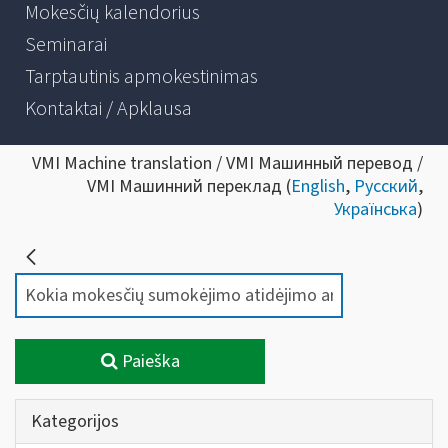
Mokesčių kalendorius
Seminarai
Tarptautinis apmokestinimas
Kontaktai / Apklausa
VMI Machine translation / VMI Машинный перевод /
VMI Машинний переклад (
English
,
Русский
,
Українська
)
Paieška
Kategorijos