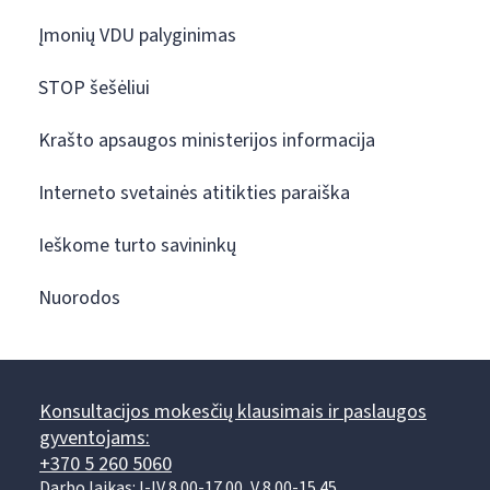
Įmonių VDU palyginimas
STOP šešėliui
Krašto apsaugos ministerijos informacija
Interneto svetainės atitikties paraiška
Ieškome turto savininkų
Nuorodos
Konsultacijos mokesčių klausimais ir paslaugos
gyventojams:
+370 5 260 5060
Darbo laikas: I-IV 8.00-17.00, V 8.00-15.45.