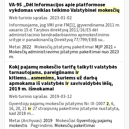
VA-95 „Dėl Informacijos apie platformose
vykdomas veiklas teikimo Valstybinei
mokesčių
Web turinio sąrašas
2023-01-02
Informuojame, jog VMI prie FM[1], įgyvendinama 2011 m.
vasario 15 d. Tarybos direktyvą 2011/16/ES dėl
administracinio bendradarbiavimo apmokestinimo
srityje ir panaikinančią Direktyvą 77/799/EBB su...
Metai:
2022
Mokesčių įstatymų pakeitimai:
MĮP 2021 »
Mokesčių administravimo įstatymo pakeitimai nuo 2023
m.
Kokį pajamų mokesčio tarifą taikyti valstybės
tarnautojams, pareigūnams
ir
kitiems...
asmenims
, kuriems už darbą
apmokama iš valstybės
ir
savivaldybės lėšų,
2019 m. išmokamai
Web turinio sąrašas
2019-03-12
Gyventojų pajamų mokesčio įstatymo Nr. IX-1007
2
, 6,
16, 20, 21
ir
27 straipsnių pakeitimo įstatyme nustatyta,
kad 2018 m....
Metai (Archyvas):
2019
Mokesčiai:
Gyventojų pajamų
mokestis
Pagrindinis:
Mokesčių pakeitimai