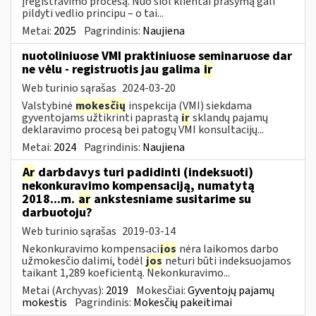
įregistravimo procesą. Nuo šiol klientai prašymą gali
pildyti vedlio principu – o tai...
Metai:
2025
Pagrindinis:
Naujiena
nuotoliniuose VMI praktiniuose seminaruose dar
ne vėlu - registruotis jau galima
ir
Web turinio sąrašas
2024-03-20
Valstybinė
mokesčių
inspekcija (VMI) siekdama
gyventojams užtikrinti paprastą
ir
sklandų pajamų
deklaravimo procesą bei patogų VMI konsultacijų...
Metai:
2024
Pagrindinis:
Naujiena
Ar
darbdavys turi padidinti (indeksuoti)
nekonkuravimo kompensaciją, numatytą
2018...m.
ar
ankstesniame susitarime su
darbuotoju?
Web turinio sąrašas
2019-03-14
Nekonkuravimo kompensaci
jos
nėra laikomos darbo
užmokesčio dalimi, todėl
jos
neturi būti indeksuojamos
taikant 1,289 koeficientą. Nekonkuravimo...
Metai (Archyvas):
2019
Mokesčiai:
Gyventojų pajamų
mokestis
Pagrindinis:
Mokesčių pakeitimai