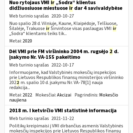
Nuo rytojaus VMI
ir
„Sodra“ klientus
didžiuosiuose miestuose
ir
dar 4 savivaldybėse
Web turinio sąrašas
2020-10-27
Nuo spalio 28 d. Vilniuje, Kaune, Klaipėdoje, Telšiuose,
Šilalėje, Trakuose
ir
Širvintose visas paslaugas VMI
ir
„Sodra“ klientams teiks tik...
Metai:
2020
Dėl VMI prie FM viršininko 2004 m. rugsėjo
2
d.
įsakymo Nr. VA-155 pakeitimo
Web turinio sąrašas
2022-10-17
Informuojame, kad Valstybinės mokesčių inspekcijos
prie Lietuvos Respublikos finansų ministerijos viršininko
202
2
m. spalio 10 d. įsakymu Nr. VA-78[1] nauja
redakcija...
Metai:
2022
Mokesčiai:
Akcizai
Pagrindinis:
Mokesčio
naujiena
2018 m. I ketvirčio VMI statistinė informacija
Web turinio sąrašas
2021-11-22
Politikų kreipimaisi į VMI dirbančius asmenis Valstybinės
mokesčių inspekcijos prie Lietuvos Respublikos finansų