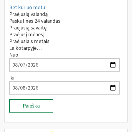
Bet kuriuo metu
Praėjusią valandą
Paskutines 24 valandas
Praėjusią savaitę
Praėjusį mėnesį
Praėjusiais metais
Laikotarpyje…
Nuo
Iki
Paieška