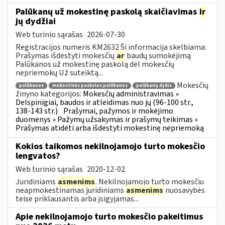
Palūkanų už mokestinę paskolą skaičiavimas
ir
jų dydžiai
Web turinio sąrašas
2026-07-30
Registracijos numeris KM2632 Ši informacija skelbiama:
Prašymas išdėstyti mokesčių
ar
baudų sumokėjimą
Palūkanos už mokestinę paskolą dėl mokesčių
nepriemokų Už suteiktą...
Mokesčių
palūkanos
mokestinės paskolos palūkanos
palūkanų dydis
žinyno kategorijos:
Mokesčių administravimas »
Delspinigiai, baudos ir atleidimas nuo jų (96-100 str.,
138-143 str.)
Prašymai, pažymos ir mokėjimo
duomenys » Pažymų užsakymas ir prašymų teikimas »
Prašymas atidėti arba išdėstyti mokestinę nepriemoką
Kokios taikomos nekilnojamojo turto mokesčio
lengvatos?
Web turinio sąrašas
2020-12-02
Juridiniams
asmenims
. Nekilnojamojo turto mokesčiu
neapmokestinamas juridiniams
asmenims
nuosavybės
teise priklausantis arba įsigyjamas...
Apie nekilnojamojo turto mokesčio pakeitimus