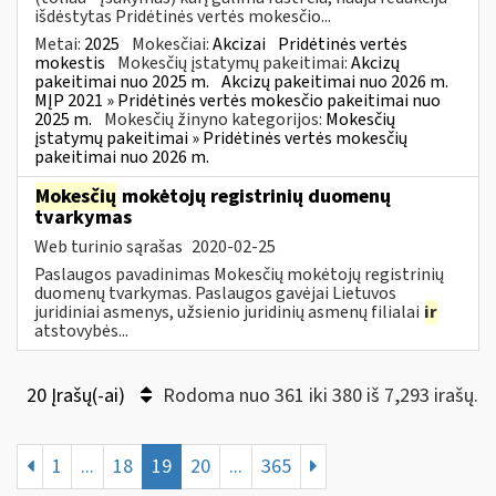
išdėstytas Pridėtinės vertės mokesčio...
Metai:
2025
Mokesčiai:
Akcizai
Pridėtinės vertės
mokestis
Mokesčių įstatymų pakeitimai:
Akcizų
pakeitimai nuo 2025 m.
Akcizų pakeitimai nuo 2026 m.
MĮP 2021 » Pridėtinės vertės mokesčio pakeitimai nuo
2025 m.
Mokesčių žinyno kategorijos:
Mokesčių
įstatymų pakeitimai » Pridėtinės vertės mokesčių
pakeitimai nuo 2026 m.
Mokesčių
mokėtojų registrinių duomenų
tvarkymas
Web turinio sąrašas
2020-02-25
Paslaugos pavadinimas Mokesčių mokėtojų registrinių
duomenų tvarkymas. Paslaugos gavėjai Lietuvos
juridiniai asmenys, užsienio juridinių asmenų filialai
ir
atstovybės...
20 Įrašų(-ai)
Rodoma nuo 361 iki 380 iš 7,293 irašų.
1
...
18
19
20
...
365