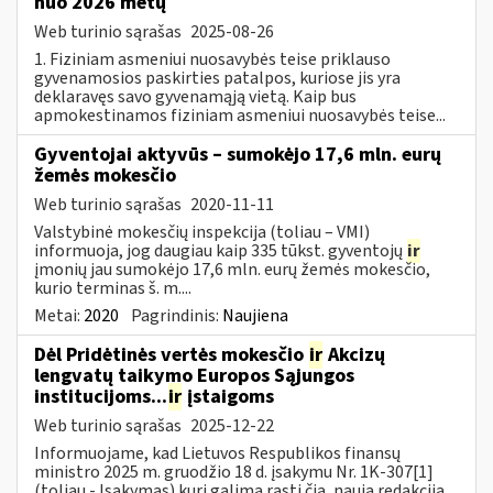
nuo 2026 metų
Web turinio sąrašas
2025-08-26
1. Fiziniam asmeniui nuosavybės teise priklauso
gyvenamosios paskirties patalpos, kuriose jis yra
deklaravęs savo gyvenamąją vietą. Kaip bus
apmokestinamos fiziniam asmeniui nuosavybės teise...
Gyventojai aktyvūs – sumokėjo 17,6 mln. eurų
žemės mokesčio
Web turinio sąrašas
2020-11-11
Valstybinė mokesčių inspekcija (toliau – VMI)
informuoja, jog daugiau kaip 335 tūkst. gyventojų
ir
įmonių jau sumokėjo 17,6 mln. eurų žemės mokesčio,
kurio terminas š. m....
Metai:
2020
Pagrindinis:
Naujiena
Dėl Pridėtinės vertės mokesčio
ir
Akcizų
lengvatų taikymo Europos Sąjungos
institucijoms...
ir
įstaigoms
Web turinio sąrašas
2025-12-22
Informuojame, kad Lietuvos Respublikos finansų
ministro 2025 m. gruodžio 18 d. įsakymu Nr. 1K-307[1]
(toliau - Įsakymas) kurį galima rasti čia, nauja redakcija