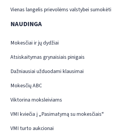
Vienas langelis prievolėms valstybei sumokėti
NAUDINGA
Mokesčiai ir jų dydžiai
Atsiskaitymas grynaisiais pinigais
Dažniausiai užduodami klausimai
Mokesčių ABC
Viktorina moksleiviams
VMI kviečia į „Pasimatymą su mokesčiais“
VMI turto aukcionai