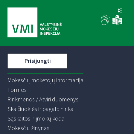
Prisijungti
Mokesčių mokėtojų informacija
Formos
Rinkmenos / Atviri duomenys
Skaičiuoklės ir pagalbininkai
Sąskaitos ir įmokų kodai
Mokesčių žinynas