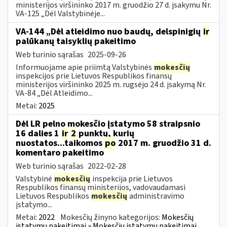
ministerijos viršininko 2017 m. gruodžio 27 d. įsakymu Nr.
VA-125 „Dėl Valstybinėje...
VA-144 „Dėl atleidimo nuo baudų, delspinigių
ir
palūkanų taisyklių pakeitimo
Web turinio sąrašas
2025-09-26
Informuojame apie priimtą Valstybinės
mokesčių
inspekcijos prie Lietuvos Respublikos finansų
ministerijos viršininko 2025 m. rugsėjo 24 d. įsakymą Nr.
VA-84 „Dėl Atleidimo...
Metai:
2025
Dėl LR pelno mokesčio įstatymo 58 straipsnio
16 dalies 1
ir
2
punktų, kurių
nuostatos...taikomos
po
2017 m. gruodžio 31 d.
komentaro pakeitimo
Web turinio sąrašas
2022-02-28
Valstybinė
mokesčių
inspekcija prie Lietuvos
Respublikos finansų ministerijos, vadovaudamasi
Lietuvos Respublikos
mokesčių
administravimo
įstatymo...
Metai:
2022
Mokesčių žinyno kategorijos:
Mokesčių
įstatymų pakeitimai » Mokesčių įstatymų pakeitimai