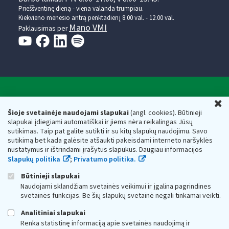
Prieššventinę dieną - viena valanda trumpiau.
Kiekvieno mėnesio antrą penktadienį 8.00 val. - 12.00 val.
Mano VMI
Paklausimas per
Valstybinė mokesčių inspekcija prie Lietuvos
U
Respublikos finansų ministerijos
Šioje svetainėje naudojami slapukai
(angl. cookies). Būtinieji
slapukai įdiegiami automatiškai ir jiems nėra reikalingas Jūsų
Biudžetinė įstaiga. Juridinio asmens kodas — 188659752,
sutikimas. Taip pat galite sutikti ir su kitų slapukų naudojimu. Savo
adresas: Vasario 16-osios g. 14, 01107 Vilnius, Lietuva, el.paštas:
sutikimą bet kada galėsite atšaukti pakeisdami interneto naršyklės
vmi@vmi.lt
, E. pristatymo dėžutės adresas 188659752
nustatymus ir ištrindami įrašytus slapukus. Daugiau informacijos
Duomenys apie Valstybinę mokesčių inspekciją prie Lietuvos
Slapukų politika
;
Privatumo politika.
Respublikos finansų ministerijos kaupiami ir saugomi Juridinių
asmenų registre
Būtinieji slapukai
Naudojami sklandžiam svetainės veikimui ir įgalina pagrindines
svetainės funkcijas. Be šių slapukų svetainė negali tinkamai veikti.
Analitiniai slapukai
Renka statistinę informaciją apie svetainės naudojimą ir