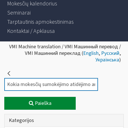
Mokesčių kalendorius
Seminarai
Tarptautinis apmokestinimas
Kontaktai / Apklausa
VMI Machine translation / VMI Машинный перевод /
VMI Машинний переклад (
English
,
Русский
,
Українська
)
Paieška
Kategorijos