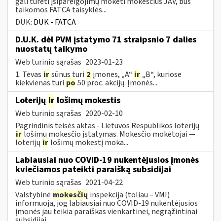
gali turėti įsipareigojimų mokėti mokesčius JAV, bus
taikomos FATCA taisyklės...
DUK:
DUK - FATCA
D.U.K. dėl PVM įstatymo 71 straipsnio 7 dalies
nuostatų taikymo
Web turinio sąrašas
2023-01-23
1. Tėvas
ir
sūnus turi
2
įmones, „A“
ir
„B“, kuriose
kiekvienas turi
po
50 proc. akcijų. Įmonės...
Loterijų
ir
lošimų mokestis
Web turinio sąrašas
2020-02-10
Pagrindinis teisės aktas - Lietuvos Respublikos loterijų
ir
lošimų mokesčio įstatymas. Mokesčio mokėtojai —
loterijų
ir
lošimų mokestį moka...
Labiausiai nuo COVID-19 nukentėjusios įmonės
kviečiamos pateikti paraišką subsidijai
Web turinio sąrašas
2021-04-22
Valstybinė
mokesčių
inspekcija (toliau – VMI)
informuoja, jog labiausiai nuo COVID-19 nukentėjusios
įmonės jau teikia paraiškas vienkartinei, negrąžintinai
subsidijai...