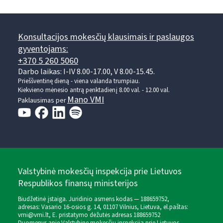
Konsultacijos mokesčių klausimais ir paslaugos
gyventojams:
+370 5 260 5060
Darbo laikas: I-IV 8.00-17.00, V 8.00-15.45.
Prieššventinę dieną - viena valanda trumpiau.
Kiekvieno mėnesio antrą penktadienį 8.00 val. - 12.00 val.
Mano VMI
Paklausimas per
Valstybinė mokesčių inspekcija prie Lietuvos
Respublikos finansų ministerijos
Biudžetinė įstaiga. Juridinio asmens kodas — 188659752,
adresas: Vasario 16-osios g. 14, 01107 Vilnius, Lietuva, el.paštas:
vmi@vmi.lt
, E. pristatymo dėžutės adresas 188659752