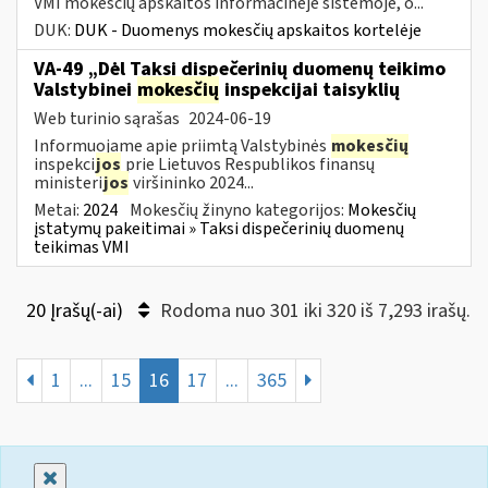
VMI mokesčių apskaitos informacinėje sistemoje, o...
DUK:
DUK - Duomenys mokesčių apskaitos kortelėje
VA-49 „Dėl Taksi dispečerinių duomenų teikimo
Valstybinei
mokesčių
inspekcijai taisyklių
Web turinio sąrašas
2024-06-19
Informuojame apie priimtą Valstybinės
mokesčių
inspekci
jos
prie Lietuvos Respublikos finansų
ministeri
jos
viršininko 2024...
Metai:
2024
Mokesčių žinyno kategorijos:
Mokesčių
įstatymų pakeitimai » Taksi dispečerinių duomenų
teikimas VMI
20 Įrašų(-ai)
Rodoma nuo 301 iki 320 iš 7,293 irašų.
1
...
15
16
17
...
365
Uždaryti