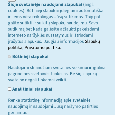
Šioje svetainėje naudojami slapukai
(angl.
cookies). Būtinieji slapukai įdiegiami automatiškai
ir jiems nėra reikalingas Jūsų sutikimas. Taip pat
galite sutikti ir su kitų slapukų naudojimu. Savo
sutikimą bet kada galėsite atšaukti pakeisdami
interneto naršyklės nustatymus ir ištrindami
įrašytus slapukus. Daugiau informacijos
Slapukų
politika
;
Privatumo politika.
Būtinieji slapukai
Naudojami sklandžiam svetainės veikimui ir įgalina
pagrindines svetainės funkcijas. Be šių slapukų
svetainė negali tinkamai veikti.
Analitiniai slapukai
Renka statistinę informaciją apie svetainės
naudojimą ir naudojami Jūsų naršymo patirties
gerinimui.