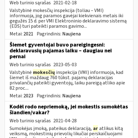
Web turinio sąrašas
2021-02-18
Valstybinė mokesčių inspekcija (toliau – VMI)
informuoja, jog paramos gavėjai kiekvienais metais iki
gegužės 15 d. per VMI Elektroninio deklaravimo sistemą
(EDS) turi pateikti paramos gavimo...
Metai:
2021
Pagrindinis:
Naujiena
Šiemet gyventojai buvo pareigingesni:
deklaravusių pajamas laiku – daugiau nei
pernai
Web turinio sąrašas
2023-05-03
Valstybinė
mokesčių
inspekcija (VMI) informuoja, kad
šiemet iš maždaug 760 tūkst. pajamų deklaracijas
privalančių pateikti gyventojų, laiku pareigą atliko apie
82 proc....
Metai:
2023
Pagrindinis:
Naujiena
Kodėl rodo nepriemoką, jei mokestis sumokėtas
šiandien/vakar?
Web turinio sąrašas
2021-04-28
Sumokėjus įmoką, pateikus deklaraciją,
ar
atlikus kitą
veiksmą, mokestinių prievolių likučiai perskaičiuojami