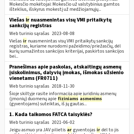
Mokesčio mokėtojai: Mokesčio už valstybinius gamtos
išteklius, išskyrus mokestį už medžiojamųjų...
Viešas
ir
nuasmenintas visų VMI pritaikytų
sankcijų registras
Web turinio sąrašas
2023-08-08
Viešas
ir
nuasmenintas visų VMI pritaikytų sankcijų
registras, kuriame nurodomi pažeidimo/priežasčių, dėl
kurių sumažintos sankcijos kriterijai, paskirtos sankcijos
bei...
Pranešimas apie paskolas, atskaitingų asmenų
įsiskolinimus, dalyvių įmokas, išmokas užsienio
vienetams (FR0711)
Web turinio sąrašas
2018-11-30
Šioje skiltyje rasite informaciją apie juridinių asmenų
(įmonių) duomenų apie
fiziniams
asmenims
(gyventojams) suteiktas, iš jų gautas...
1. Kada taikomos FATCA taisyklės?
Web turinio sąrašas
2021-06-02
Jeigu asmuo yra JAV pilietis
ar
gyventojas
ir
dėl to jis