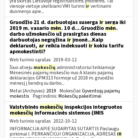
yra skirtas Lietuvoje registruotoms įmonėms. Tai
vienoje vietoje skelbiami VMI turimi
ir
vertinami
duomenys apie...
Gruodžio 21 d. darbuotojas suserga
ir
serga iki
2019 m. vasario
mėn
. 10 d....Gruodžio
mėn
.
darbo užmokesčio už prasirgtas dienas
darbuotojas negrąžina
ir
įmonė...Kaip
deklaruoti,
ar
reikia indeksuoti
ir
kokiu tarifu
apmokestinti?
Web turinio sąrašas
2019-03-12
Šiuo atveju
mokesčių
administratoriui teikiamoje
Mėnesinės pajamų mokesčio nuo A klasės pajamų
deklaracijos GPM313 formoje už 2018 m. gruodžio
mėnesį į bendrą su darbo...
Metai (Archyvas):
2019
Mokesčiai:
Gyventojų pajamų
mokestis
Pagrindinis:
Mokesčių pakeitimai
Valstybinės
mokesčių
inspekcijos integruotos
mokesčių
informacinės sistemos (IMIS
Web turinio sąrašas
2022-10-12
INFORMACIJA APIE SUDARYTAS SUTARTIS Paslaugų
pirkimai I. PERKANČIOJI ORGANIZACIJA, ADRESAS
IR