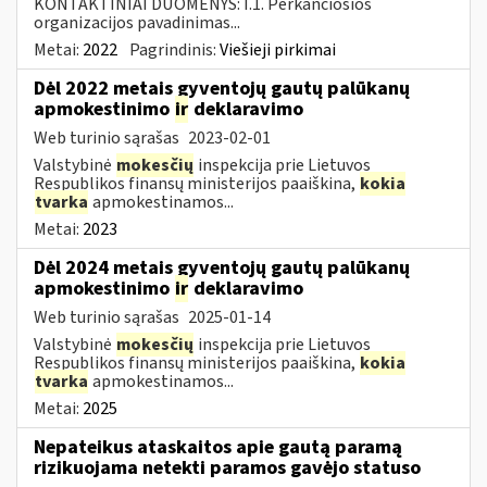
KONTAKTINIAI DUOMENYS: I.1. Perkančiosios
organizacijos pavadinimas...
Metai:
2022
Pagrindinis:
Viešieji pirkimai
Dėl 2022 metais gyventojų gautų palūkanų
apmokestinimo
ir
deklaravimo
Web turinio sąrašas
2023-02-01
Valstybinė
mokesčių
inspekcija prie Lietuvos
Respublikos finansų ministerijos paaiškina,
kokia
tvarka
apmokestinamos...
Metai:
2023
Dėl 2024 metais gyventojų gautų palūkanų
apmokestinimo
ir
deklaravimo
Web turinio sąrašas
2025-01-14
Valstybinė
mokesčių
inspekcija prie Lietuvos
Respublikos finansų ministerijos paaiškina,
kokia
tvarka
apmokestinamos...
Metai:
2025
Nepateikus ataskaitos apie gautą paramą
rizikuojama netekti paramos gavėjo statuso