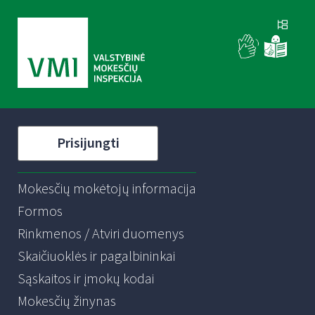
Prisijungti
Mokesčių mokėtojų informacija
Formos
Rinkmenos / Atviri duomenys
Skaičiuoklės ir pagalbininkai
Sąskaitos ir įmokų kodai
Mokesčių žinynas