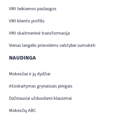
VMI teikiamos paslaugos
VMI kliento profilis
VMI skaitmeninė transformacija
Vienas langelis prievolėms valstybei sumokėti
NAUDINGA
Mokesčiai ir jų dydžiai
Atsiskaitymas grynaisiais pinigais
Dažniausiai užduodami klausimai
Mokesčių ABC