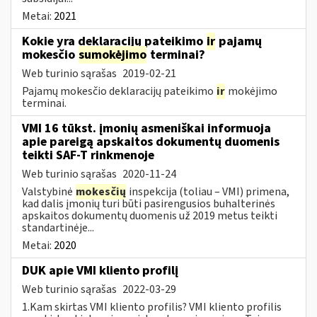
Metai:
2021
Kokie yra deklaracijų pateikimo
ir
pajamų
mokesčio
sumokėjimo
terminai?
Web turinio sąrašas
2019-02-21
Pajamų mokesčio deklaracijų pateikimo
ir
mokėjimo
terminai.
VMI 16 tūkst. įmonių asmeniškai informuoja
apie pareigą apskaitos dokumentų duomenis
teikti SAF-T rinkmenoje
Web turinio sąrašas
2020-11-24
Valstybinė
mokesčių
inspekcija (toliau – VMI) primena,
kad dalis įmonių turi būti pasirengusios buhalterinės
apskaitos dokumentų duomenis už 2019 metus teikti
standartinėje...
Metai:
2020
DUK apie VMI kliento profilį
Web turinio sąrašas
2022-03-29
1.Kam skirtas VMI kliento profilis? VMI kliento profilis