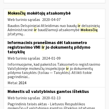
Mokesčių
mokėtojų atsakomybė
Web turinio sąrašas
2020-04-07
Baudos Delspinigiai Atleidimas nuo baudų
ir
delspinigių
Administracinė
ir
baudžiamoji atsakomybė
Mokesčių
įstatymų...
Informacinis pranešimas dėl taksometro
registravimo VMI
ir
jo dokumentų pildymo
taisyklių
Web turinio sąrašas
2024-01-09
Informuojame, kad pakeistos Taksometro registravimo
Valstybinėje mokesčių inspekcijoje
ir
jo dokumentų
pildymo taisyklės (toliau — Taisyklės). Atlikti tokie
pagrindiniai...
Metai:
2024
Mokestis už valstybinius gamtos išteklius
Web turinio sąrašas
2020-02-13
Pagrindinis teisės aktas - Lietuvos Respublikos
mokesčio už valstybinius gamtos išteklius įstatymas.