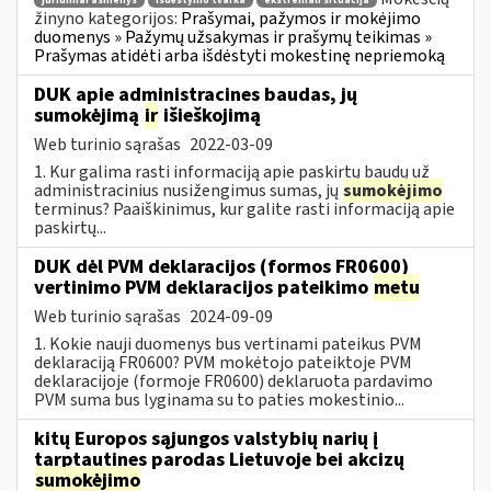
juridiniai asmenys
išdėstymo tvarka
ekstremali situacija
žinyno kategorijos:
Prašymai, pažymos ir mokėjimo
duomenys » Pažymų užsakymas ir prašymų teikimas »
Prašymas atidėti arba išdėstyti mokestinę nepriemoką
DUK apie administracines baudas, jų
sumokėjimą
ir
išieškojimą
Web turinio sąrašas
2022-03-09
1. Kur galima rasti informaciją apie paskirtų baudų už
administracinius nusižengimus sumas, jų
sumokėjimo
terminus? Paaiškinimus, kur galite rasti informaciją apie
paskirtų...
DUK dėl PVM deklaracijos (formos FR0600)
vertinimo PVM deklaracijos pateikimo
metu
Web turinio sąrašas
2024-09-09
1. Kokie nauji duomenys bus vertinami pateikus PVM
deklaraciją FR0600? PVM mokėtojo pateiktoje PVM
deklaracijoje (formoje FR0600) deklaruota pardavimo
PVM suma bus lyginama su to paties mokestinio...
kitų Europos sąjungos valstybių narių į
tarptautines parodas Lietuvoje bei akcizų
sumokėjimo