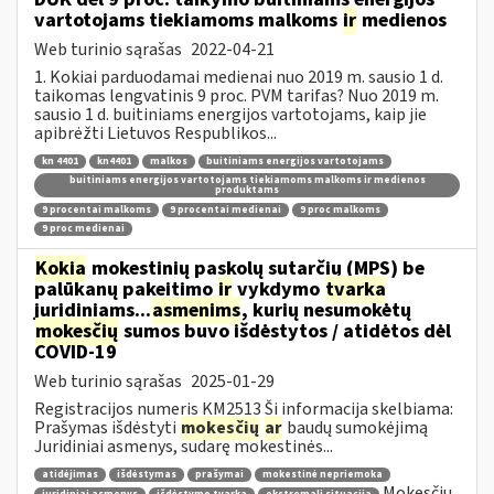
vartotojams tiekiamoms malkoms
ir
medienos
Web turinio sąrašas
2022-04-21
1. Kokiai parduodamai medienai nuo 2019 m. sausio 1 d.
taikomas lengvatinis 9 proc. PVM tarifas? Nuo 2019 m.
sausio 1 d. buitiniams energijos vartotojams, kaip jie
apibrėžti Lietuvos Respublikos...
kn 4401
kn4401
malkos
buitiniams energijos vartotojams
buitiniams energijos vartotojams tiekiamoms malkoms ir medienos
produktams
9 procentai malkoms
9 procentai medienai
9 proc malkoms
9 proc medienai
Kokia
mokestinių paskolų sutarčių (MPS) be
palūkanų pakeitimo
ir
vykdymo
tvarka
juridiniams...
asmenims
, kurių nesumokėtų
mokesčių
sumos buvo išdėstytos / atidėtos dėl
COVID-19
Web turinio sąrašas
2025-01-29
Registracijos numeris KM2513 Ši informacija skelbiama:
Prašymas išdėstyti
mokesčių
ar
baudų sumokėjimą
Juridiniai asmenys, sudarę mokestinės...
atidėjimas
išdėstymas
prašymai
mokestinė nepriemoka
Mokesčių