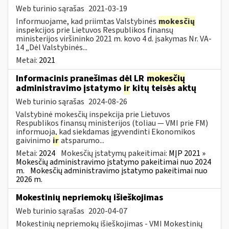
Web turinio sąrašas
2021-03-19
Informuojame, kad priimtas Valstybinės
mokesčių
inspekcijos prie Lietuvos Respublikos finansų
ministerijos viršininko 2021 m. kovo 4 d. įsakymas Nr. VA-
14 „Dėl Valstybinės...
Metai:
2021
Informacinis pranešimas dėl LR
mokesčių
administravimo įstatymo
ir
kitų teisės aktų
Web turinio sąrašas
2024-08-26
Valstybinė mokesčių inspekcija prie Lietuvos
Respublikos finansų ministerijos (toliau — VMI prie FM)
informuoja, kad siekdamas įgyvendinti Ekonomikos
gaivinimo
ir
atsparumo...
Metai:
2024
Mokesčių įstatymų pakeitimai:
MĮP 2021 »
Mokesčių administravimo įstatymo pakeitimai nuo 2024
m.
Mokesčių administravimo įstatymo pakeitimai nuo
2026 m.
Mokestinių nepriemokų išieškojimas
Web turinio sąrašas
2020-04-07
Mokestinių nepriemokų išieškojimas - VMI Mokestinių