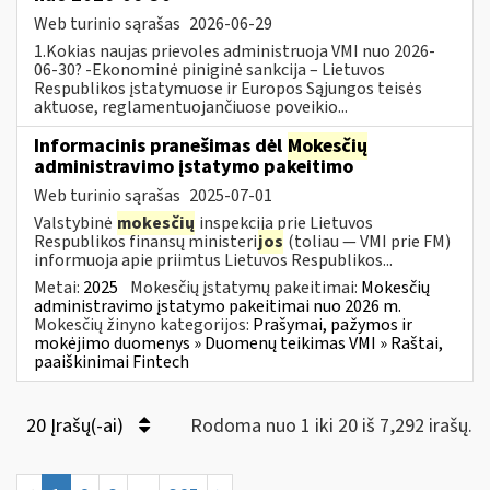
Web turinio sąrašas
2026-06-29
1.Kokias naujas prievoles administruoja VMI nuo 2026-
06-30? -Ekonominė piniginė sankcija – Lietuvos
Respublikos įstatymuose ir Europos Sąjungos teisės
aktuose, reglamentuojančiuose poveikio...
Informacinis pranešimas dėl
Mokesčių
administravimo įstatymo pakeitimo
Web turinio sąrašas
2025-07-01
Valstybinė
mokesčių
inspekcija prie Lietuvos
Respublikos finansų ministeri
jos
(toliau — VMI prie FM)
informuoja apie priimtus Lietuvos Respublikos...
Metai:
2025
Mokesčių įstatymų pakeitimai:
Mokesčių
administravimo įstatymo pakeitimai nuo 2026 m.
Mokesčių žinyno kategorijos:
Prašymai, pažymos ir
mokėjimo duomenys » Duomenų teikimas VMI » Raštai,
paaiškinimai Fintech
20 Įrašų(-ai)
Rodoma nuo 1 iki 20 iš 7,292 irašų.