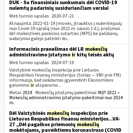
DUK - Su finansiniais sunkumais dėl COVID-19
nulemtų padarinių susiduriančiam verslui
Web turinio sąrašas
2020-07-21
Atnaujinta: 2022-01-19 Įmonės, įtrauktos į nukentėjusių
nuo Covid-19 sąrašą (nuo 2021 m. sausio 1 d.), prašymus
dėl mokestinės paskolos sutarties (MPS) be palūkanų
sudarymui galėjo pateikti iki...
Informacinis pranešimas dėl LR
mokesčių
administravimo įstatymo
ir
kitų teisės aktų
Web turinio sąrašas
2024-07-19
Valstybinė mokesčių inspekcija prie Lietuvos
Respublikos finansų ministerijos (toliau — VMI prie FM)
informuoja, kad siekdamas įgyvendinti Ekonomikos
gaivinimo
ir
atsparumo...
Metai:
2024
Mokesčių įstatymų pakeitimai:
MĮP 2021 »
Mokesčių administravimo įstatymo pakeitimai nuo 2024
m.
Dėl Valstybinės
mokesčių
inspekcijos prie
Lietuvos Respublikos finansų ministerijos...VA-
27 „Dėl pagalbos priemonių
mokesčių
mokėtojams, paveiktiems koronaviruso (COVID