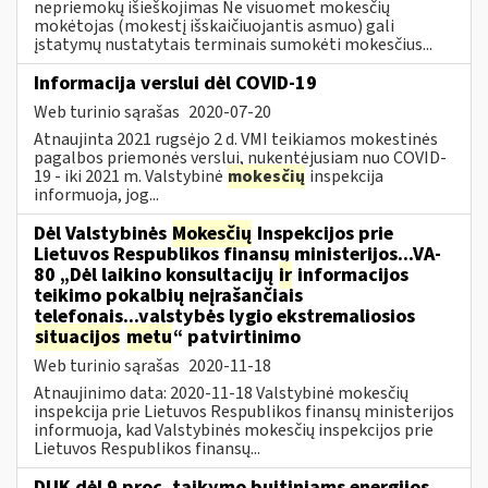
nepriemokų išieškojimas Ne visuomet mokesčių
mokėtojas (mokestį išskaičiuojantis asmuo) gali
įstatymų nustatytais terminais sumokėti mokesčius...
Informacija verslui dėl COVID-19
Web turinio sąrašas
2020-07-20
Atnaujinta 2021 rugsėjo 2 d. VMI teikiamos mokestinės
pagalbos priemonės verslui, nukentėjusiam nuo COVID-
19 - iki 2021 m. Valstybinė
mokesčių
inspekcija
informuoja, jog...
Dėl Valstybinės
Mokesčių
Inspekcijos prie
Lietuvos Respublikos finansų ministerijos...VA-
80 „Dėl laikino konsultacijų
ir
informacijos
teikimo pokalbių neįrašančiais
telefonais...valstybės lygio ekstremaliosios
situacijos
metu
“ patvirtinimo
Web turinio sąrašas
2020-11-18
Atnaujinimo data: 2020-11-18 Valstybinė mokesčių
inspekcija prie Lietuvos Respublikos finansų ministerijos
informuoja, kad Valstybinės mokesčių inspekcijos prie
Lietuvos Respublikos finansų...
DUK dėl 9 proc. taikymo buitiniams energijos