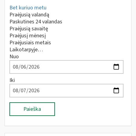
Bet kuriuo metu
Praėjusią valandą
Paskutines 24 valandas
Praėjusią savaitę
Praėjusį mėnesį
Praėjusiais metais
Laikotarpyje…
Nuo
Iki
Paieška