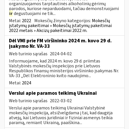
organizuojamos tarptautinės alkoholinių gėrimų
parodos, kuriose neparduodami, tačiau demonstruojami
ir
degustuojami ne tik...
Metai:
2022
Mokesčių žinyno kategorijos:
Mokesčių
įstatymų pakeitimai » Mokesčių įstatymų pakeitimai
2022 metais » Akcizų pakeitimai 2022 m.
Dėl VMI prie FM viršininko 2024 m. kovo 29 d.
įsakymo Nr. VA-33
Web turinio sąrašas
2024-04-02
Informuojame, kad 2024 m. kovo 29 d. priimtas
Valstybinės mokesčių inspekcijos prie Lietuvos
Respublikos finansų ministerijos viršininko įsakymas Nr.
VA-33 „Dėl Elektroninio kvito naudojimo...
Metai:
2024
Verslui apie paramos teikimą Ukrainai
Web turinio sąrašas
2022-03-02
Verslui apie paramos teikimą Ukrainai Valstybinė
mokesčių inspekcija, atsižvelgdama į tai, kad daugėja
atvejų, kai Lietuvos juridiniai ir fiziniai asmenys teikia
paramą, remiant Ukrainą, paaiškina...