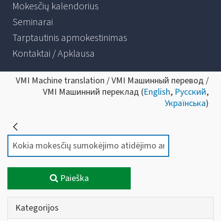
Mokesčių kalendorius
Seminarai
Tarptautinis apmokestinimas
Kontaktai / Apklausa
VMI Machine translation / VMI Машинный перевод /
VMI Машинний переклад (
English
,
Русский
,
Українська
)
Paieška
Kategorijos