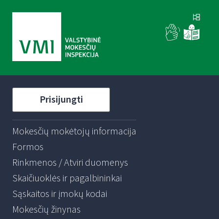
Prisijungti
Mokesčių mokėtojų informacija
Formos
Rinkmenos / Atviri duomenys
Skaičiuoklės ir pagalbininkai
Sąskaitos ir įmokų kodai
Mokesčių žinynas