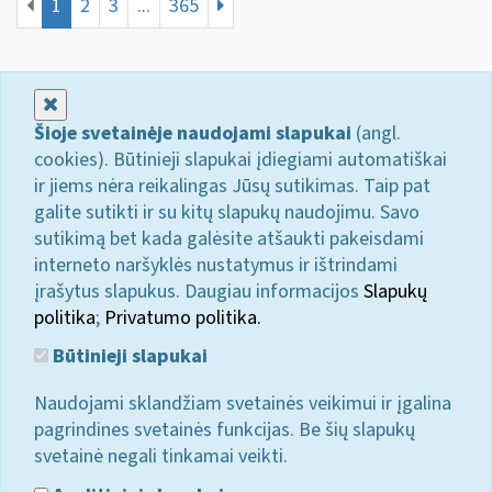
1
2
3
...
365
Uždaryti
Šioje svetainėje naudojami slapukai
(angl.
cookies). Būtinieji slapukai įdiegiami automatiškai
ir jiems nėra reikalingas Jūsų sutikimas. Taip pat
galite sutikti ir su kitų slapukų naudojimu. Savo
sutikimą bet kada galėsite atšaukti pakeisdami
interneto naršyklės nustatymus ir ištrindami
įrašytus slapukus. Daugiau informacijos
Slapukų
politika
;
Privatumo politika.
Būtinieji slapukai
Naudojami sklandžiam svetainės veikimui ir įgalina
pagrindines svetainės funkcijas. Be šių slapukų
svetainė negali tinkamai veikti.