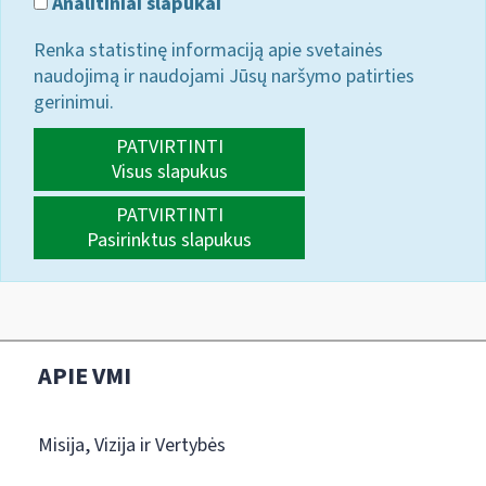
Analitiniai slapukai
Renka statistinę informaciją apie svetainės
naudojimą ir naudojami Jūsų naršymo patirties
gerinimui.
PATVIRTINTI
Visus slapukus
PATVIRTINTI
Pasirinktus slapukus
APIE VMI
Misija, Vizija ir Vertybės