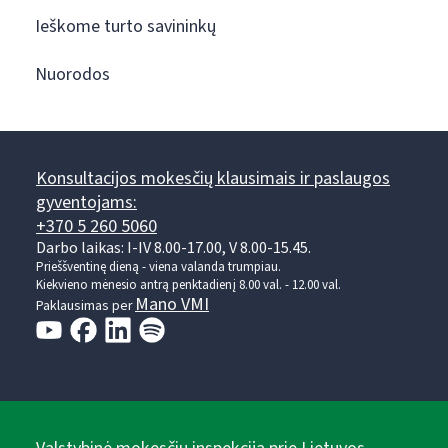
Ieškome turto savininkų
Nuorodos
Konsultacijos mokesčių klausimais ir paslaugos
gyventojams:
+370 5 260 5060
Darbo laikas: I-IV 8.00-17.00, V 8.00-15.45.
Prieššventinę dieną - viena valanda trumpiau.
Kiekvieno mėnesio antrą penktadienį 8.00 val. - 12.00 val.
Mano VMI
Paklausimas per