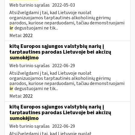
Web turinio sąrašas
2022-05-03
Atsižvelgdami į tai, kad Lietuvoje nuolat
organizuojamos tarptautinės alkoholinių gėrimų
parodos, kuriose neparduodami, tačiau demonstruojami
ir
degustuojami ne tik...
Metai:
2022
kitų Europos sąjungos valstybių narių į
tarptautines parodas Lietuvoje bei akcizų
sumokėjimo
Web turinio sąrašas
2022-06-29
Atsižvelgdami į tai, kad Lietuvoje nuolat
organizuojamos tarptautinės alkoholinių gėrimų
parodos, kuriose neparduodami, tačiau demonstruojami
ir
degustuojami ne tik...
Metai:
2022
kitų Europos sąjungos valstybių narių į
tarptautines parodas Lietuvoje bei akcizų
sumokėjimo
Web turinio sąrašas
2022-06-29
Atsižvelgdami į tai, kad Lietuvoje nuolat