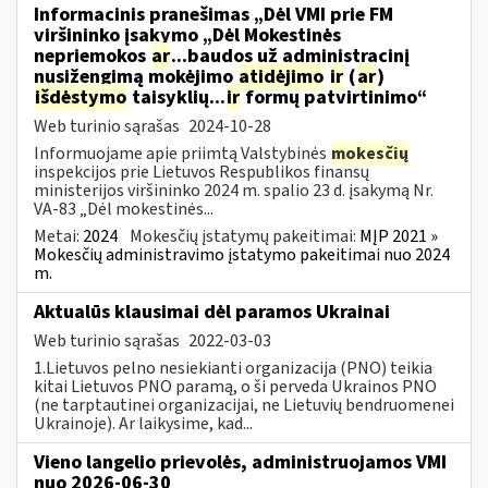
Informacinis pranešimas „Dėl VMI prie FM
viršininko įsakymo „Dėl Mokestinės
nepriemokos
ar
...baudos už administracinį
nusižengimą mokėjimo
atidėjimo
ir
(
ar
)
išdėstymo
taisyklių...
ir
formų patvirtinimo“
Web turinio sąrašas
2024-10-28
Informuojame apie priimtą Valstybinės
mokesčių
inspekcijos prie Lietuvos Respublikos finansų
ministerijos viršininko 2024 m. spalio 23 d. įsakymą Nr.
VA-83 „Dėl mokestinės...
Metai:
2024
Mokesčių įstatymų pakeitimai:
MĮP 2021 »
Mokesčių administravimo įstatymo pakeitimai nuo 2024
m.
Aktualūs klausimai dėl paramos Ukrainai
Web turinio sąrašas
2022-03-03
1.Lietuvos pelno nesiekianti organizacija (PNO) teikia
kitai Lietuvos PNO paramą, o ši perveda Ukrainos PNO
(ne tarptautinei organizacijai, ne Lietuvių bendruomenei
Ukrainoje). Ar laikysime, kad...
Vieno langelio prievolės, administruojamos VMI
nuo 2026-06-30