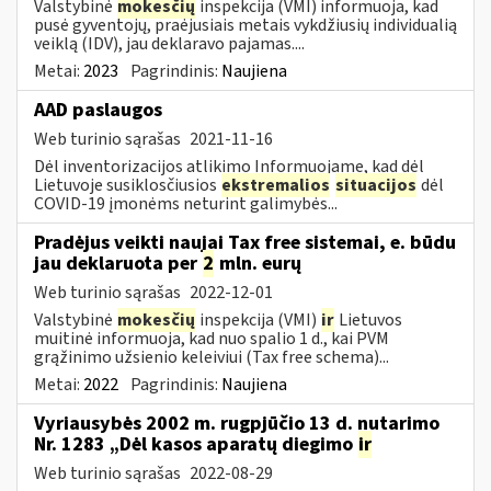
Valstybinė
mokesčių
inspekcija (VMI) informuoja, kad
pusė gyventojų, praėjusiais metais vykdžiusių individualią
veiklą (IDV), jau deklaravo pajamas....
Metai:
2023
Pagrindinis:
Naujiena
AAD paslaugos
Web turinio sąrašas
2021-11-16
Dėl inventorizacijos atlikimo Informuojame, kad dėl
Lietuvoje susiklosčiusios
ekstremalios
situacijos
dėl
COVID-19 įmonėms neturint galimybės...
Pradėjus veikti naujai Tax free sistemai, e. būdu
jau deklaruota per
2
mln. eurų
Web turinio sąrašas
2022-12-01
Valstybinė
mokesčių
inspekcija (VMI)
ir
Lietuvos
muitinė informuoja, kad nuo spalio 1 d., kai PVM
grąžinimo užsienio keleiviui (Tax free schema)...
Metai:
2022
Pagrindinis:
Naujiena
Vyriausybės 2002 m. rugpjūčio 13 d. nutarimo
Nr. 1283 „Dėl kasos aparatų diegimo
ir
Web turinio sąrašas
2022-08-29