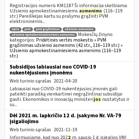
Registracijos numeris KM1187 Ši informacija skelbiama:
Užsienio apmokestinamiesiems
asmenims
(116–119
str.) Pareiškėjas kartu su prašymu grąžinti PVM
elektroninėmis...
epris
pvm
pvm grąžinimas
užsienio asmenims
Mokesčių žinyno
užsienio apmokestinamiesiems asmenims
kategorijos:
Pridėtinės vertės mokestis » PVM
grąžinimas užsienio asmenims (42 str., 116–119 str.) »
Užsienio apmokestinamiesiems asmenims (116–119
str.)
Subsidijos labiausiai nuo COVID-19
nukentėjusioms įmonėms
Web turinio sąrašas
2021-04-20
Labiausiai nuo COVID-19 nukentėjusios įmonės gali
pateikti paraišką vienkartinei negrąžintinai subsidijai
gauti. Ekonomikos ir inovacijų ministeri
jos
nustatytus ir
su...
Dėl 2021 m. lapkričio 12 d. įsakymo Nr. VA-79
įsigaliojimo
Web turinio sąrašas
2021-11-19
Informuojame, kad nuo 202
2
m. sausio 1 d. įsigalios VMI