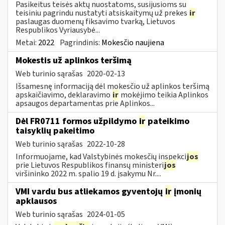
Pasikeitus teisės aktų nuostatoms, susijusioms su
teisiniu pagrindu nustatyti atsiskaitymų už prekes
ir
paslaugas duomenų fiksavimo tvarką, Lietuvos
Respublikos Vyriausybė...
Metai:
2022
Pagrindinis:
Mokesčio naujiena
Mokestis už aplinkos teršimą
Web turinio sąrašas
2020-02-13
Išsamesnę informaciją dėl mokesčio už aplinkos teršimą
apskaičiavimo, deklaravimo
ir
mokėjimo teikia Aplinkos
apsaugos departamentas prie Aplinkos...
Dėl FR0711 formos užpildymo
ir
pateikimo
taisyklių pakeitimo
Web turinio sąrašas
2022-10-28
Informuojame, kad Valstybinės mokesčių inspekci
jos
prie Lietuvos Respublikos finansų ministeri
jos
viršininko 2022 m. spalio 19 d. įsakymu Nr....
VMI vardu bus atliekamos gyventojų
ir
įmonių
apklausos
Web turinio sąrašas
2024-01-05