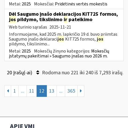
Metai:
2025
Mokesčiai:
Pridėtinės vertės mokestis
Dėl Saugumo įnašo deklaracijos KIT725 formos,
jos
pildymo, tikslinimo
ir
pateikimo
Web turinio sąrašas
2025-11-21
Informuojame, kad 2025 m. lapkričio 19 d. buvo priimtas
Saugumo įnašo deklaraci
jos
KIT725 formos,
jos
pildymo, tikslinimo...
Metai:
2025
Mokesčių žinyno kategorijos:
Mokesčių
įstatymų pakeitimai » Saugumo įnašas nuo 2026 m.
20 Įrašų(-ai)
Rodoma nuo 221 iki 240 iš 7,293 irašų.
1
...
11
12
13
...
365
APIE VMI