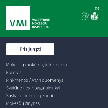
Prisijungti
Mokesčių mokėtojų informacija
Formos
Rinkmenos / Atviri duomenys
Skaičiuoklės ir pagalbininkai
Sąskaitos ir įmokų kodai
Mokesčių žinynas