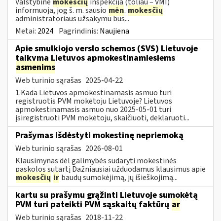
Valstybinė
mokesčių
inspekcija (toliau – VMI)
informuoja, jog š. m. sausio
mėn
.
mokesčių
administratoriaus užsakymu bus...
Metai:
2024
Pagrindinis:
Naujiena
Apie smulkiojo verslo schemos (SVS) Lietuvoje
taikymą Lietuvos apmokestinamiesiems
asmenims
Web turinio sąrašas
2025-04-22
1.Kada Lietuvos apmokestinamasis asmuo turi
registruotis PVM mokėtoju Lietuvoje? Lietuvos
apmokestinamasis asmuo nuo 2025-05-01 turi
įsiregistruoti PVM mokėtoju, skaičiuoti, deklaruoti...
Prašymas išdėstyti mokestinę nepriemoką
Web turinio sąrašas
2026-08-01
Klausimynas dėl galimybės sudaryti mokestinės
paskolos sutartį Dažniausiai užduodamus klausimus apie
mokesčių
ir
baudų sumokėjimą, jų išieškojimą...
kartu su prašymu grąžinti Lietuvoje sumokėtą
PVM turi pateikti PVM sąskaitų faktūrų
ar
Web turinio sąrašas
2018-11-22