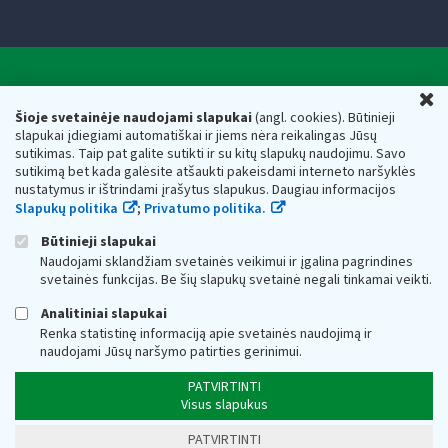
Valstybinė mokesčių inspekcija prie Lietuvos
U
Respublikos finansų ministerijos
Šioje svetainėje naudojami slapukai
(angl. cookies). Būtinieji
slapukai įdiegiami automatiškai ir jiems nėra reikalingas Jūsų
Biudžetinė įstaiga. Juridinio asmens kodas — 188659752,
sutikimas. Taip pat galite sutikti ir su kitų slapukų naudojimu. Savo
adresas: Vasario 16-osios g. 14, 01107 Vilnius, Lietuva, el.paštas:
sutikimą bet kada galėsite atšaukti pakeisdami interneto naršyklės
vmi@vmi.lt
, E. pristatymo dėžutės adresas 188659752
nustatymus ir ištrindami įrašytus slapukus. Daugiau informacijos
Duomenys apie Valstybinę mokesčių inspekciją prie Lietuvos
Slapukų politika
;
Privatumo politika.
Respublikos finansų ministerijos kaupiami ir saugomi Juridinių
asmenų registre
Būtinieji slapukai
Naudojami sklandžiam svetainės veikimui ir įgalina pagrindines
svetainės funkcijas. Be šių slapukų svetainė negali tinkamai veikti.
Analitiniai slapukai
Renka statistinę informaciją apie svetainės naudojimą ir
naudojami Jūsų naršymo patirties gerinimui.
PATVIRTINTI
Visus slapukus
PATVIRTINTI