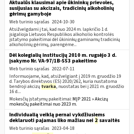
Aktualūs klausimai apie ūkininkų prievoles,
susijusias su akcizais, tradicinių alkoholinių
gėrimų gamyboje
Web turinio sąrašas
2024-10-30
Atsižvelgdami į tai, kad nuo 2024 m. lapkričio 1 d.
įsigalioja Lietuvos Respublikos alkoholio kontrolės
įstatymo pakeitimai dėl ūkininkų gaminamų tradicinių
alkoholinių gėrimų, parengėme...
Dėl kolegialių institucijų 2010 m. rugsėjo 3 d.
įsakymo Nr. VA-97/1B-553 pakeitimo
Web turinio sąrašas
2022-07-11
Informuojame, kad, atsižvelgiant į 2019 m. gruodžio 19
d. Tarybos direktyvos (ES) 2020/262, kuria nustatoma
bendroji akcizų
tvarka
, nuostatas bei į 2021 m. gruodžio
16 d....
Mokesčių įstatymų pakeitimai:
MĮP 2021 » Akcizų
mokesčių pakeitimai nuo 2023 m.
Individualią veiklą pernai vykdžiusiems
deklaruoti pajamas liko mažiau nei
2
savaitės
Web turinio sąrašas
2023-04-18