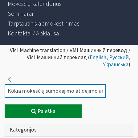
Mokesčių kalendorius
Seminarai
Tarptautinis apmokestinimas
Kontaktai / Apklausa
VMI Machine translation / VMI Машинный перевод /
VMI Машинний переклад (
English
,
Русский
,
Українська
)
Paieška
Kategorijos