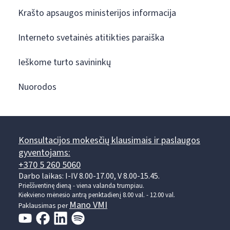
Krašto apsaugos ministerijos informacija
Interneto svetainės atitikties paraiška
Ieškome turto savininkų
Nuorodos
Konsultacijos mokesčių klausimais ir paslaugos
gyventojams:
+370 5 260 5060
Darbo laikas: I-IV 8.00-17.00, V 8.00-15.45.
Prieššventinę dieną - viena valanda trumpiau.
Kiekvieno mėnesio antrą penktadienį 8.00 val. - 12.00 val.
Mano VMI
Paklausimas per