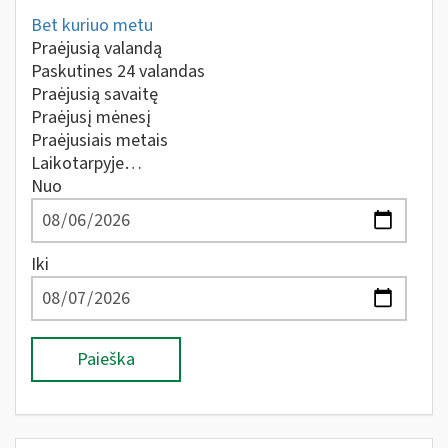
Bet kuriuo metu
Praėjusią valandą
Paskutines 24 valandas
Praėjusią savaitę
Praėjusį mėnesį
Praėjusiais metais
Laikotarpyje…
Nuo
Iki
Paieška