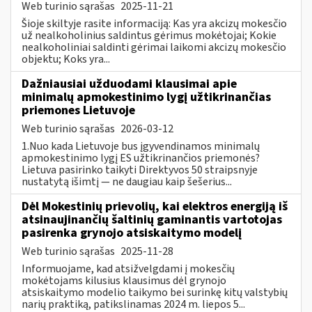
Web turinio sąrašas
2025-11-21
Šioje skiltyje rasite informaciją: Kas yra akcizų mokesčio
už nealkoholinius saldintus gėrimus mokėtojai; Kokie
nealkoholiniai saldinti gėrimai laikomi akcizų mokesčio
objektu; Koks yra...
Dažniausiai užduodami klausimai apie
minimalų apmokestinimo lygį užtikrinančias
priemones Lietuvoje
Web turinio sąrašas
2026-03-12
1.Nuo kada Lietuvoje bus įgyvendinamos minimalų
apmokestinimo lygį ES užtikrinančios priemonės?
Lietuva pasirinko taikyti Direktyvos 50 straipsnyje
nustatytą išimtį — ne daugiau kaip šešerius...
Dėl Mokestinių prievolių, kai elektros energiją iš
atsinaujinančių šaltinių gaminantis vartotojas
pasirenka grynojo atsiskaitymo modelį
Web turinio sąrašas
2025-11-28
Informuojame, kad atsižvelgdami į mokesčių
mokėtojams kilusius klausimus dėl grynojo
atsiskaitymo modelio taikymo bei surinkę kitų valstybių
narių praktiką, patikslinamas 2024 m. liepos 5...