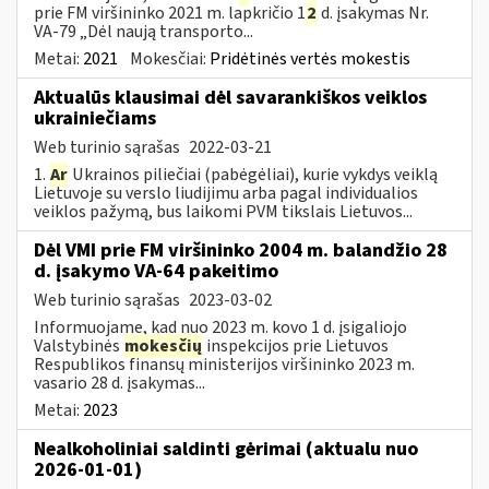
prie FM viršininko 2021 m. lapkričio 1
2
d. įsakymas Nr.
VA-79 „Dėl naują transporto...
Metai:
2021
Mokesčiai:
Pridėtinės vertės mokestis
Aktualūs klausimai dėl savarankiškos veiklos
ukrainiečiams
Web turinio sąrašas
2022-03-21
1.
Ar
Ukrainos piliečiai (pabėgėliai), kurie vykdys veiklą
Lietuvoje su verslo liudijimu arba pagal individualios
veiklos pažymą, bus laikomi PVM tikslais Lietuvos...
Dėl VMI prie FM viršininko 2004 m. balandžio 28
d. įsakymo VA-64 pakeitimo
Web turinio sąrašas
2023-03-02
Informuojame, kad nuo 2023 m. kovo 1 d. įsigaliojo
Valstybinės
mokesčių
inspekcijos prie Lietuvos
Respublikos finansų ministerijos viršininko 2023 m.
vasario 28 d. įsakymas...
Metai:
2023
Nealkoholiniai saldinti gėrimai (aktualu nuo
2026-01-01)