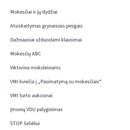
Mokesčiai ir jų dydžiai
Atsiskaitymas grynaisiais pinigais
Dažniausiai užduodami klausimai
Mokesčių ABC
Viktorina moksleiviams
VMI kviečia į „Pasimatymą su mokesčiais“
VMI turto aukcionai
Įmonių VDU palyginimas
STOP šešėliui