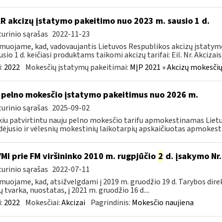
LR akcizų įstatymo pakeitimo nuo 2023 m. sausio 1 d.
urinio sąrašas
2022-11-23
muojame, kad, vadovaujantis Lietuvos Respublikos akcizų įstatymo 
sio 1 d. keičiasi produktams taikomi akcizų tarifai: Eil. Nr. Akcizais.
:
2022
Mokesčių įstatymų pakeitimai:
MĮP 2021 » Akcizų mokesčių
 pelno mokesčio įstatymo pakeitimus nuo 2026 m.
urinio sąrašas
2025-09-02
kiu patvirtintu nauju pelno mokesčio tarifu apmokestinamas Lietuv
dėjusio ir vėlesnių mokestinių laikotarpių apskaičiuotas apmokest
VMI prie FM viršininko 2010 m. rugpjūčio
2
d. įsakymo Nr.
urinio sąrašas
2022-07-11
muojame, kad, atsižvelgdami į 2019 m. gruodžio 19 d. Tarybos dire
ų tvarka, nuostatas, į 2021 m. gruodžio 16 d....
:
2022
Mokesčiai:
Akcizai
Pagrindinis:
Mokesčio naujiena