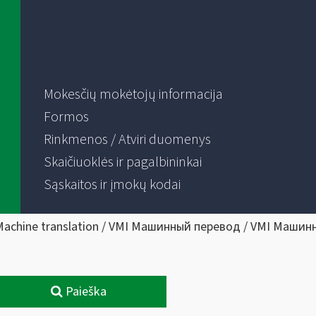
Mokesčių mokėtojų informacija
Formos
Rinkmenos / Atviri duomenys
Skaičiuoklės ir pagalbininkai
Sąskaitos ir įmokų kodai
Machine translation / VMI Машинный перевод / VMI Машин
Paieška