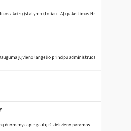
kos akcizų įstatymo (toliau - AĮ) pakeitimas Nr.
 Dauguma jų vieno langelio principu administruos
?
enų duomenys apie gautų iš kiekvieno paramos