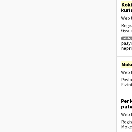
Kok
kuri
Web t
Regis
Gyven
atidė
pažym
nepr
Moke
Web t
Pasla
Fizin
Per 
patv
Web t
Regis
Mokes