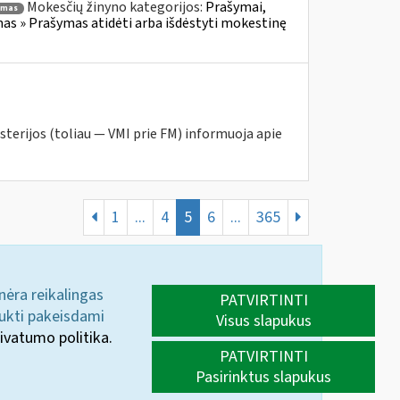
Mokesčių žinyno kategorijos:
Prašymai,
ymas
s » Prašymas atidėti arba išdėstyti mokestinę
sterijos (toliau — VMI prie FM) informuoja apie
1
...
4
5
6
...
365
 nėra reikalingas
PATVIRTINTI
aukti pakeisdami
Visus slapukus
ivatumo politika.
PATVIRTINTI
Pasirinktus slapukus