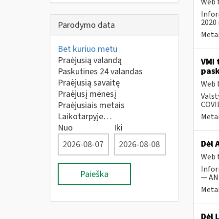
Web t
Infor
2020 
Parodymo data
Metai
Bet kuriuo metu
Praėjusią valandą
VMI 
pask
Paskutines 24 valandas
Praėjusią savaitę
Web t
Praėjusį mėnesį
Valst
Praėjusiais metais
COVID
Laikotarpyje…
Metai
Nuo
Iki
Dėl 
Web t
Infor
Paieška
— ANK
Metai
Dėl 