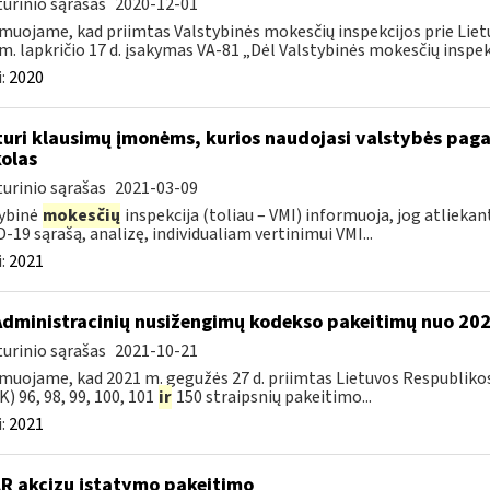
urinio sąrašas
2020-12-01
muojame, kad priimtas Valstybinės mokesčių inspekcijos prie Lietu
m. lapkričio 17 d. įsakymas VA-81 „Dėl Valstybinės mokesčių inspekc
:
2020
turi klausimų įmonėms, kurios naudojasi valstybės paga
olas
urinio sąrašas
2021-03-09
ybinė
mokesčių
inspekcija (toliau – VMI) informuoja, jog atliekan
-19 sąrašą, analizę, individualiam vertinimui VMI...
:
2021
Administracinių nusižengimų kodekso pakeitimų nuo 20
urinio sąrašas
2021-10-21
muojame, kad 2021 m. gegužės 27 d. priimtas Lietuvos Respubliko
) 96, 98, 99, 100, 101
ir
150 straipsnių pakeitimo...
:
2021
LR akcizų įstatymo pakeitimo