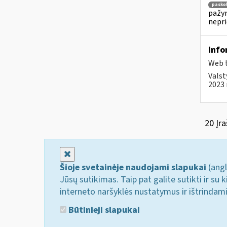
pasko
pažym
nepr
Info
Web t
Valst
2023 
20 Įra
Uždaryti
Šioje svetainėje naudojami slapukai
(angl
Jūsų sutikimas. Taip pat galite sutikti ir s
interneto naršyklės nustatymus ir ištrindam
Būtinieji slapukai