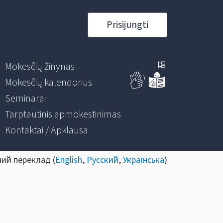
Prisijungti
Mokesčių žinynas
Mokesčių kalendorius
Seminarai
Tarptautinis apmokestinimas
Kontaktai / Apklausa
ний переклад (
English
,
Русский
,
Українська
)