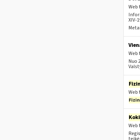
Web t
Infor
XIV-1
Metai
Vien
Web t
Nuo 2
Valst
Fizi
Web t
Fizi
Kok
Web t
Regis
teikė