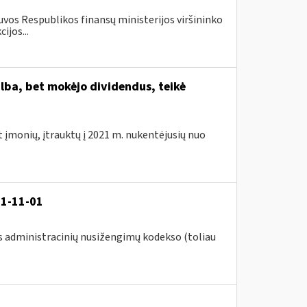
vos Respublikos finansų ministerijos viršininko
ijos...
lba, bet mokėjo dividendus, teikė
t įmonių, įtrauktų į 2021 m. nukentėjusių nuo
21-11-01
s administracinių nusižengimų kodekso (toliau