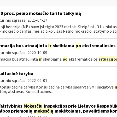
 0 proc. pelno mokesčio tarifo taikymą
urinio sąrašas
2025-04-17
oji bendrija (MB) buvo įsteigta 2023 metais. Steigėjai - 3 fiziniai
 mokesčio tarifas, nes atitiko visas Pelno mokesčio įstatymo 5 str
rmacija bus atnaujinta
ir
skelbiama
po
ekstremaliosios
urinio sąrašas
2020-10-09
macija bus atnaujinta
ir
skelbiama
po
ekstremaliosios
situacijo
ultacinė taryba
urinio sąrašas
2022-09-01
Konsultacinę tarybą Konsultacinė taryba sudaryta VMI iniciatyva
i
tūrų atstovus. Konsultacinės...
Valstybinės
Mokesčių
Inspekcijos prie Lietuvos Respublik
lbos priemonių
mokesčių
mokėtojams, paveiktiems kor