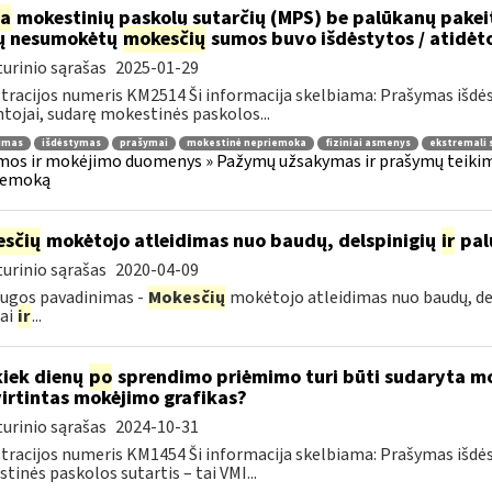
ia
mokestinių paskolų sutarčių (MPS) be palūkanų pake
ų nesumokėtų
mokesčių
sumos buvo išdėstytos / atidėt
urinio sąrašas
2025-01-29
tracijos numeris KM2514 Ši informacija skelbiama: Prašymas išdė
tojai, sudarę mokestinės paskolos...
jimas
išdėstymas
prašymai
mokestinė nepriemoka
fiziniai asmenys
ekstremali 
os ir mokėjimo duomenys » Pažymų užsakymas ir prašymų teikima
iemoką
sčių
mokėtojo atleidimas nuo baudų, delspinigių
ir
pal
urinio sąrašas
2020-04-09
ugos pavadinimas -
Mokesčių
mokėtojo atleidimas nuo baudų, de
iai
ir
...
kiek dienų
po
sprendimo priėmimo turi būti sudaryta mok
irtintas mokėjimo grafikas?
urinio sąrašas
2024-10-31
tracijos numeris KM1454 Ši informacija skelbiama: Prašymas išdė
tinės paskolos sutartis – tai VMI...