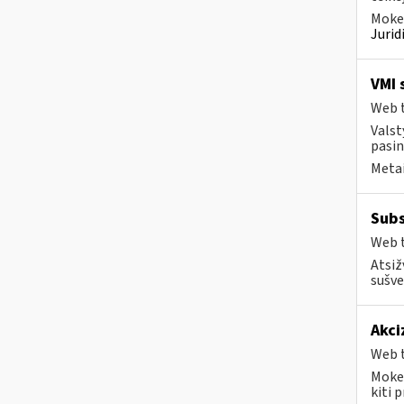
Mokes
Juri
VMI 
Web t
Valst
pasin
Metai
Subs
Web t
Atsiž
sušve
Akci
Web t
Mokes
kiti 