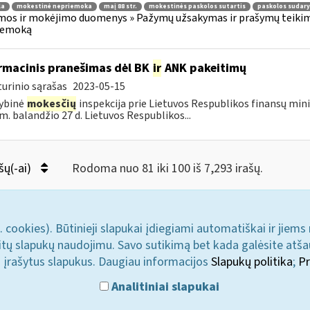
la
mokestinė nepriemoka
maį 88 str.
mokestinės paskolos sutartis
paskolos sudar
os ir mokėjimo duomenys » Pažymų užsakymas ir prašymų teikima
iemoką
rmacinis pranešimas dėl BK
ir
ANK pakeitimų
urinio sąrašas
2023-05-15
ybinė
mokesčių
inspekcija prie Lietuvos Respublikos finansų mini
m. balandžio 27 d. Lietuvos Respublikos...
šų(-ai)
Rodoma nuo 81 iki 100 iš 7,293 irašų.
. cookies). Būtinieji slapukai įdiegiami automatiškai ir jiems
u kitų slapukų naudojimu. Savo sutikimą bet kada galėsite atš
i įrašytus slapukus. Daugiau informacijos
Slapukų politika
;
Pr
Analitiniai slapukai