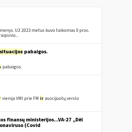
 asmenys. Už 2023 metus buvo taikomas 0 proc.
aipsnio...
situacijos
pabaigos.
s
pabaigos.
r
vienija VMI prie FM
ir
asocijuotų verslo
os finansų ministerijos...VA-27 „Dėl
onaviruso (Covid