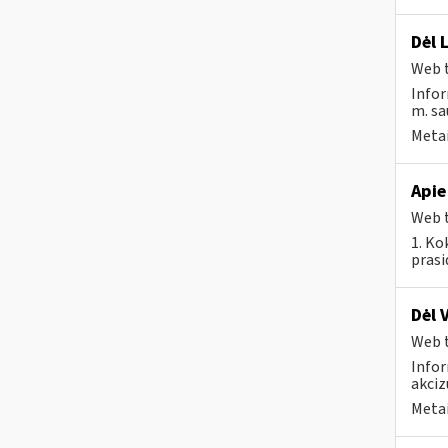
Dėl 
Web t
Infor
m. sau
Metai
Apie
Web t
1. Ko
prasi
Dėl 
Web t
Infor
akciz
Metai