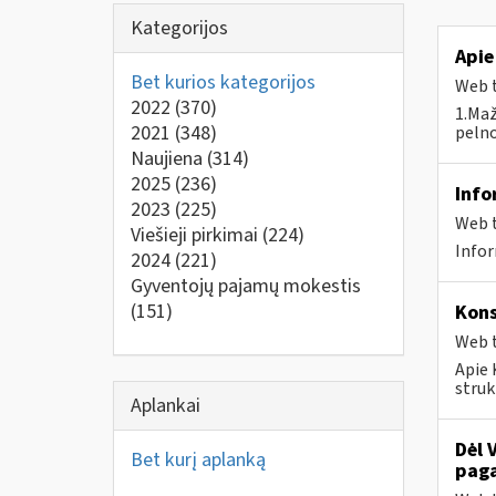
Kategorijos
Apie
Bet kurios kategorijos
Web t
2022
(370)
1.Maž
2021
(348)
pelno
Naujiena
(314)
2025
(236)
Info
2023
(225)
Web t
Viešieji pirkimai
(224)
Infor
2024
(221)
Gyventojų pajamų mokestis
(151)
Kons
Web t
Apie 
struk
Aplankai
Dėl 
Bet kurį aplanką
paga