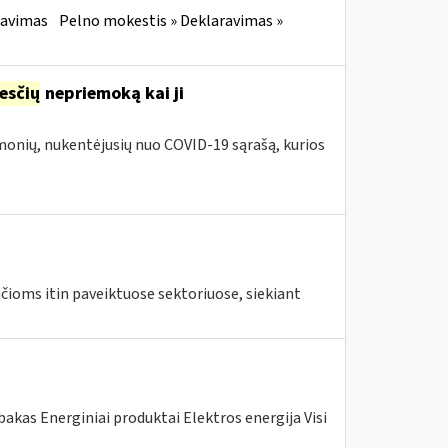
ravimas
Pelno mokestis » Deklaravimas »
esčių
nepriemoką kai ji
įmonių, nukentėjusių nuo COVID-19 sąrašą, kurios
ioms itin paveiktuose sektoriuose, siekiant
akas Energiniai produktai Elektros energija Visi