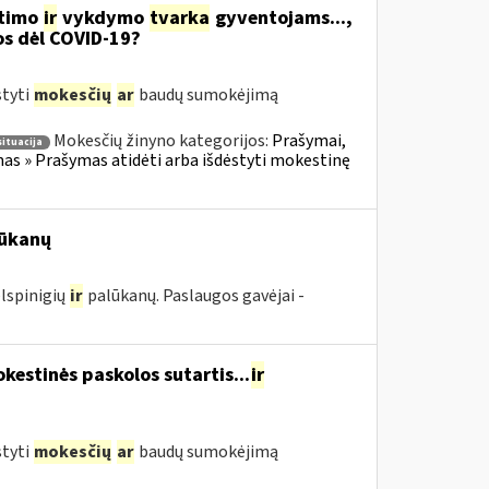
itimo
ir
vykdymo
tvarka
gyventojams...,
os dėl COVID-19?
styti
mokesčių
ar
baudų sumokėjimą
Mokesčių žinyno kategorijos:
Prašymai,
situacija
s » Prašymas atidėti arba išdėstyti mokestinę
ūkanų
lspinigių
ir
palūkanų. Paslaugos gavėjai -
estinės paskolos sutartis...
ir
styti
mokesčių
ar
baudų sumokėjimą