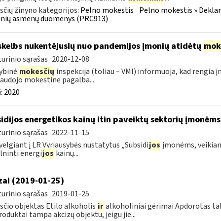
čių žinyno kategorijos:
Pelno mokestis
Pelno mokestis » Dekla
dinių asmenų duomenys (PRC913)
skelbs nukentėjusių nuo pandemijos įmonių atidėtų
mok
urinio sąrašas
2020-12-08
ybinė
mokesčių
inspekcija (toliau – VMI) informuoja, kad rengia 
audojo mokestine pagalba...
:
2020
idijos energetikos kainų itin paveiktų sektorių įmonėms
urinio sąrašas
2022-11-15
velgiant į LR Vyriausybės nustatytus „Subsidi
jos
įmonėms, veikianč
lninti energi
jos
kainų...
zai (2019-01-25)
urinio sąrašas
2019-01-25
čio objektas Etilo alkoholis
ir
alkoholiniai gėrimai Apdorotas tab
produktai tampa akcizų objektu, jeigu jie...