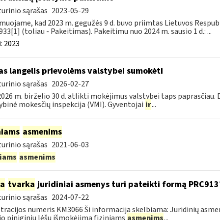
urinio sąrašas
2023-05-29
muojame, kad 2023 m. gegužės 9 d. buvo priimtas Lietuvos Respubli
933[1] (toliau - Pakeitimas). Pakeitimu nuo 2024 m. sausio 1 d.: ...
:
2023
as langelis prievolėms valstybei sumokėti
urinio sąrašas
2026-02-27
026 m. birželio 30 d. atlikti mokėjimus valstybei taps paprasčiau.
ybinė mokesčių inspekcija (VMI). Gyventojai
ir
...
niams
asmenims
urinio sąrašas
2021-06-03
niams
asmenims
ia
tvarka
juridiniai asmenys turi pateikti formą PRC913
urinio sąrašas
2024-07-22
tracijos numeris KM3066 Ši informacija skelbiama: Juridinių asm
jo piniginių lėšų išmokėjimą fiziniams
asmenims
...