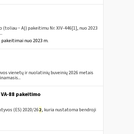
(toliau − AĮ) pakeitimu Nr. XIV-446[1], nuo 2023
..
 pakeitimai nuo 2023 m.
os vienetų ir nuolatinių buveinių 2026 metais
inamasis...
 VA-88 pakeitimo
ktyvos (ES) 2020/26
2
, kuria nustatoma bendroji