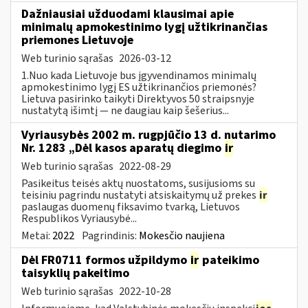
Dažniausiai užduodami klausimai apie
minimalų apmokestinimo lygį užtikrinančias
priemones Lietuvoje
Web turinio sąrašas
2026-03-12
1.Nuo kada Lietuvoje bus įgyvendinamos minimalų
apmokestinimo lygį ES užtikrinančios priemonės?
Lietuva pasirinko taikyti Direktyvos 50 straipsnyje
nustatytą išimtį — ne daugiau kaip šešerius...
Vyriausybės 2002 m. rugpjūčio 13 d. nutarimo
Nr. 1283 „Dėl kasos aparatų diegimo
ir
Web turinio sąrašas
2022-08-29
Pasikeitus teisės aktų nuostatoms, susijusioms su
teisiniu pagrindu nustatyti atsiskaitymų už prekes
ir
paslaugas duomenų fiksavimo tvarką, Lietuvos
Respublikos Vyriausybė...
Metai:
2022
Pagrindinis:
Mokesčio naujiena
Dėl FR0711 formos užpildymo
ir
pateikimo
taisyklių pakeitimo
Web turinio sąrašas
2022-10-28