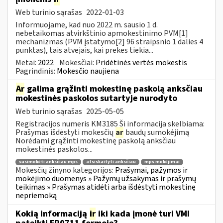
Web turinio sąrašas
2022-01-03
Informuojame, kad nuo 2022 m. sausio 1 d.
nebetaikomas atvirkštinio apmokestinimo PVM[1]
mechanizmas (PVM įstatymo[2] 96 straipsnio 1 dalies 4
punktas), tais atvejais, kai prekes tiekia...
Metai:
2022
Mokesčiai:
Pridėtinės vertės mokestis
Pagrindinis:
Mokesčio naujiena
Ar
galima grąžinti mokestinę paskolą anksčiau
mokestinės paskolos sutartyje nurodyto
Web turinio sąrašas
2025-05-05
Registracijos numeris KM3185 Ši informacija skelbiama:
Prašymas išdėstyti mokesčių
ar
baudų sumokėjimą
Norėdami grąžinti mokestinę paskolą anksčiau
mokestinės paskolos...
susimokėti anksčiau mps
atsiskaityti anksčiau
mps mokėjimai
Mokesčių žinyno kategorijos:
Prašymai, pažymos ir
mokėjimo duomenys » Pažymų užsakymas ir prašymų
teikimas » Prašymas atidėti arba išdėstyti mokestinę
nepriemoką
Kokią informaciją
ir
iki kada įmonė turi VMI