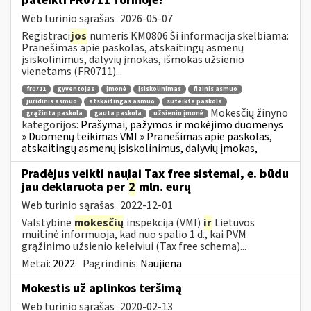
pateikti FR0711 formoje?
Web turinio sąrašas
2026-05-07
Registraci
jos
numeris KM0806 Ši informacija skelbiama:
Pranešimas apie paskolas, atskaitingų asmenų
įsiskolinimus, dalyvių įmokas, išmokas užsienio
vienetams (FR0711)...
fr0711
gyventojas
įmonė
įsiskolinimas
fizinis asmuo
juridinis asmuo
atskaitingas asmuo
suteikta paskola
Mokesčių žinyno
grąžinta paskola
gauta paskola
užsienio įmonė
kategorijos:
Prašymai, pažymos ir mokėjimo duomenys
» Duomenų teikimas VMI » Pranešimas apie paskolas,
atskaitingų asmenų įsiskolinimus, dalyvių įmokas,
Pradėjus veikti naujai Tax free sistemai, e. būdu
jau deklaruota per
2
mln. eurų
Web turinio sąrašas
2022-12-01
Valstybinė
mokesčių
inspekcija (VMI)
ir
Lietuvos
muitinė informuoja, kad nuo spalio 1 d., kai PVM
grąžinimo užsienio keleiviui (Tax free schema)...
Metai:
2022
Pagrindinis:
Naujiena
Mokestis už aplinkos teršimą
Web turinio sąrašas
2020-02-13