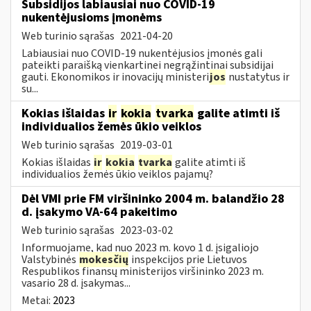
Subsidijos labiausiai nuo COVID-19
nukentėjusioms įmonėms
Web turinio sąrašas
2021-04-20
Labiausiai nuo COVID-19 nukentėjusios įmonės gali
pateikti paraišką vienkartinei negrąžintinai subsidijai
gauti. Ekonomikos ir inovacijų ministeri
jos
nustatytus ir
su...
Kokias išlaidas
ir
kokia
tvarka
galite atimti iš
individualios žemės ūkio veiklos
Web turinio sąrašas
2019-03-01
Kokias išlaidas
ir
kokia
tvarka
galite atimti iš
individualios žemės ūkio veiklos pajamų?
Dėl VMI prie FM viršininko 2004 m. balandžio 28
d. įsakymo VA-64 pakeitimo
Web turinio sąrašas
2023-03-02
Informuojame, kad nuo 2023 m. kovo 1 d. įsigaliojo
Valstybinės
mokesčių
inspekcijos prie Lietuvos
Respublikos finansų ministerijos viršininko 2023 m.
vasario 28 d. įsakymas...
Metai:
2023