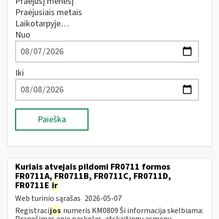
Praėjusį mėnesį
Praėjusiais metais
Laikotarpyje…
Nuo
Iki
Paieška
Kuriais atvejais pildomi FR0711 formos
FR0711A, FR0711B, FR0711C, FR0711D,
FR0711E
ir
Web turinio sąrašas
2026-05-07
Registraci
jos
numeris KM0809 Ši informacija skelbiama:
Pranešimas apie paskolas, atskaitingų asmenų