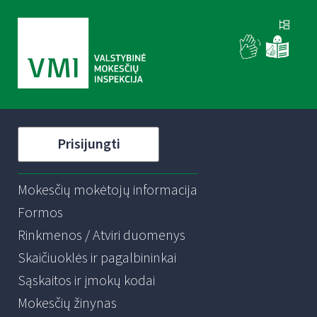
Prisijungti
Mokesčių mokėtojų informacija
Formos
Rinkmenos / Atviri duomenys
Skaičiuoklės ir pagalbininkai
Sąskaitos ir įmokų kodai
Mokesčių žinynas