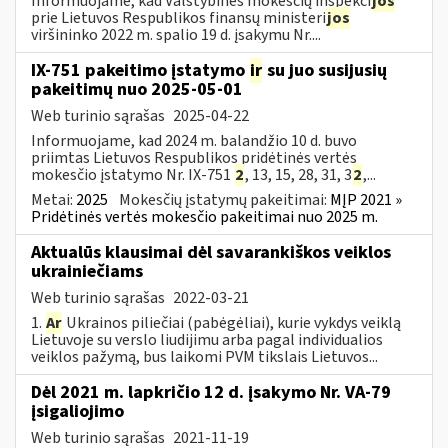
Informuojame, kad Valstybinės mokesčių inspekci
jos
prie Lietuvos Respublikos finansų ministeri
jos
viršininko 2022 m. spalio 19 d. įsakymu Nr....
IX-751 pakeitimo įstatymo
ir
su juo susijusių
pakeitimų nuo 2025-05-01
Web turinio sąrašas
2025-04-22
Informuojame, kad 2024 m. balandžio 10 d. buvo
priimtas Lietuvos Respublikos pridėtinės vertės
mokesčio įstatymo Nr. IX-751
2
, 13, 15, 28, 31, 3
2
,...
Metai:
2025
Mokesčių įstatymų pakeitimai:
MĮP 2021 »
Pridėtinės vertės mokesčio pakeitimai nuo 2025 m.
Aktualūs klausimai dėl savarankiškos veiklos
ukrainiečiams
Web turinio sąrašas
2022-03-21
1.
Ar
Ukrainos piliečiai (pabėgėliai), kurie vykdys veiklą
Lietuvoje su verslo liudijimu arba pagal individualios
veiklos pažymą, bus laikomi PVM tikslais Lietuvos...
Dėl 2021 m. lapkričio 12 d. įsakymo Nr. VA-79
įsigaliojimo
Web turinio sąrašas
2021-11-19