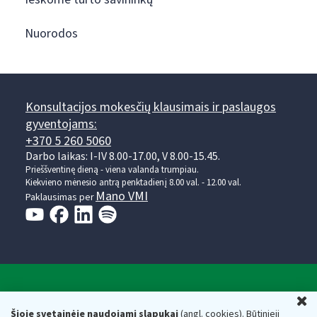
Nuorodos
Konsultacijos mokesčių klausimais ir paslaugos
gyventojams:
+370 5 260 5060
Darbo laikas: I-IV 8.00-17.00, V 8.00-15.45.
Prieššventinę dieną - viena valanda trumpiau.
Kiekvieno mėnesio antrą penktadienį 8.00 val. - 12.00 val.
Mano VMI
Paklausimas per
Valstybinė mokesčių inspekcija prie Lietuvos
U
Respublikos finansų ministerijos
Šioje svetainėje naudojami slapukai
(angl. cookies). Būtinieji