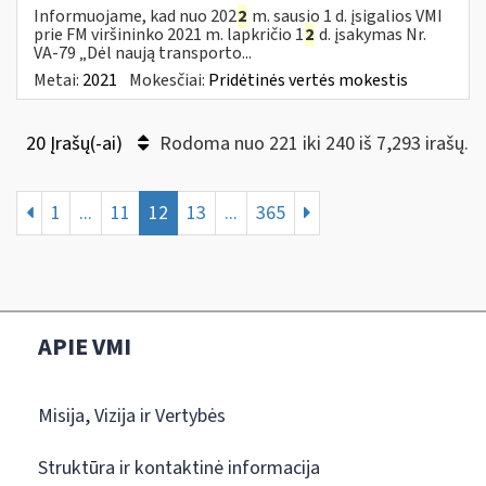
Informuojame, kad nuo 202
2
m. sausio 1 d. įsigalios VMI
prie FM viršininko 2021 m. lapkričio 1
2
d. įsakymas Nr.
VA-79 „Dėl naują transporto...
Metai:
2021
Mokesčiai:
Pridėtinės vertės mokestis
20 Įrašų(-ai)
Rodoma nuo 221 iki 240 iš 7,293 irašų.
1
...
11
12
13
...
365
APIE VMI
Misija, Vizija ir Vertybės
Struktūra ir kontaktinė informacija