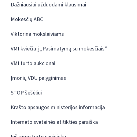
Dažniausiai užduodami klausimai
Mokesčių ABC
Viktorina moksleiviams
VMI kviečia į „Pasimatymą su mokesčiais“
VMI turto aukcionai
Įmonių VDU palyginimas
STOP šešėliui
Krašto apsaugos ministerijos informacija
Interneto svetainės atitikties paraiška
Ieškome turto savininkų