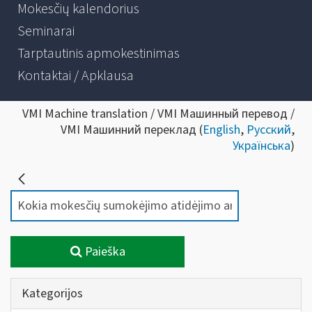
Mokesčių kalendorius
Seminarai
Tarptautinis apmokestinimas
Kontaktai / Apklausa
VMI Machine translation / VMI Машинный перевод /
VMI Машинний переклад (
English
,
Русский
,
Українська
)
Paieška
Kategorijos