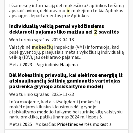
Išsamesnę informaciją dėl mokesčio už aplinkos teršimą
apskaičiavimo, deklaravimo
ir
mokėjimo teikia Aplinkos
apsaugos departamentas prie Aplinkos...
Individualią veiklą pernai vykdžiusiems
deklaruoti pajamas liko mažiau nei
2
savaitės
Web turinio sąrašas
2023-04-18
Valstybinė
mokesčių
inspekcija (VMI) informuoja, kad
pusė gyventojų, praėjusiais metais vykdžiusių individualią
veiklą (IDV), jau deklaravo pajamas....
Metai:
2023
Pagrindinis:
Naujiena
Dėl Mokestinių prievolių, kai elektros energiją iš
atsinaujinančių šaltinių gaminantis vartotojas
pasirenka grynojo atsiskaitymo modelį
Web turinio sąrašas
2025-11-28
Informuojame, kad atsižvelgdami į mokesčių
mokėtojams kilusius klausimus dėl grynojo
atsiskaitymo modelio taikymo bei surinkę kitų valstybių
narių praktiką, patikslinamas 2024 m. liepos 5...
Metai:
2025
Mokesčiai:
Pridėtinės vertės mokestis