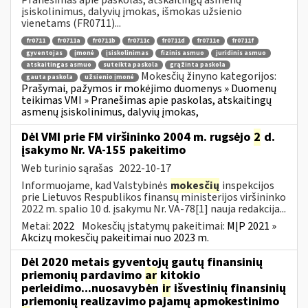
įsiskolinimus, dalyvių įmokas, išmokas užsienio
vienetams (FR0711)...
fr0711
fr0711a
fr0711b
fr0711c
fr0711d
fr0711e
fr0711f
gyventojas
įmonė
įsiskolinimas
fizinis asmuo
juridinis asmuo
atskaitingas asmuo
suteikta paskola
grąžinta paskola
Mokesčių žinyno kategorijos:
gauta paskola
užsienio įmonė
Prašymai, pažymos ir mokėjimo duomenys » Duomenų
teikimas VMI » Pranešimas apie paskolas, atskaitingų
asmenų įsiskolinimus, dalyvių įmokas,
Dėl VMI prie FM viršininko 2004 m. rugsėjo
2
d.
įsakymo Nr. VA-155 pakeitimo
Web turinio sąrašas
2022-10-17
Informuojame, kad Valstybinės
mokesčių
inspekcijos
prie Lietuvos Respublikos finansų ministerijos viršininko
2022 m. spalio 10 d. įsakymu Nr. VA-78[1] nauja redakcija...
Metai:
2022
Mokesčių įstatymų pakeitimai:
MĮP 2021 »
Akcizų mokesčių pakeitimai nuo 2023 m.
Dėl 2020 metais gyventojų gautų finansinių
priemonių pardavimo
ar
kitokio
perleidimo...nuosavybėn
ir
išvestinių finansinių
priemonių realizavimo pajamų apmokestinimo