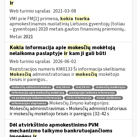
ir
Web turinio sąrašas
2021-03-08
VMI prie FM[1] primena,
kokia
tvarka
apmokestinamos nuolatinių Lietuvos gyventojų (toliau
– gyventojas) 2020 metais gautos finansinių priemonių...
Metai:
2021
Kokia
informacija apie
mokesčių
mokėtoją
nelaikoma paslaptyje
ir
kam ji gali būti
Web turinio sąrašas
2026-06-02
Registracijos numeris KM0133 Ši informacija skelbiama:
Mokesčių
administratoriaus ir
mokesčių
mokėtojo
teisės ir pareigos...
mokesčių administravimas
maį 38 str.
maį 39 str.
mokesčių mokėtojas
informacija apie mokesčių mokėtoją
paslaptyje laikoma informacija
ne paslaptyje laikoma informacija
vieša informacija
viešai skelbiama
Mokesčių žinyno kategorijos:
informacijos slaptumas
Mokesčių administravimas » Mokesčių administratoriaus
ir mokesčių mokėtojo teisės ir pareigos (32-42 s
Dėl atvirkštinio apmokestinimo PVM
mechanizmo taikymo bankrutuojančioms
įmonėms
ir