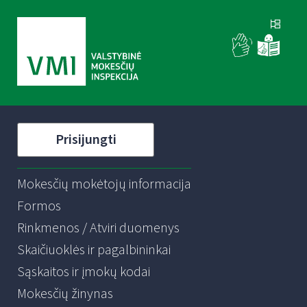
Prisijungti
Mokesčių mokėtojų informacija
Formos
Rinkmenos / Atviri duomenys
Skaičiuoklės ir pagalbininkai
Sąskaitos ir įmokų kodai
Mokesčių žinynas