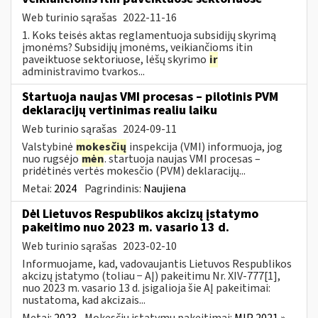
Web turinio sąrašas
2022-11-16
1. Koks teisės aktas reglamentuoja subsidijų skyrimą
įmonėms? Subsidijų įmonėms, veikiančioms itin
paveiktuose sektoriuose, lėšų skyrimo
ir
administravimo tvarkos...
Startuoja naujas VMI procesas – pilotinis PVM
deklaracijų vertinimas realiu laiku
Web turinio sąrašas
2024-09-11
Valstybinė
mokesčių
inspekcija (VMI) informuoja, jog
nuo rugsėjo
mėn
. startuoja naujas VMI procesas –
pridėtinės vertės mokesčio (PVM) deklaracijų...
Metai:
2024
Pagrindinis:
Naujiena
Dėl Lietuvos Respublikos akcizų įstatymo
pakeitimo nuo 2023 m. vasario 13 d.
Web turinio sąrašas
2023-02-10
Informuojame, kad, vadovaujantis Lietuvos Respublikos
akcizų įstatymo (toliau − AĮ) pakeitimu Nr. XIV-777[1],
nuo 2023 m. vasario 13 d. įsigalioja šie AĮ pakeitimai:
nustatoma, kad akcizais...
Metai:
2023
Mokesčių įstatymų pakeitimai:
MĮP 2021 »