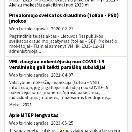
Akcizų mokesčių pakeitimai nuo 2023 m.
Privalomojo sveikatos draudimo (toliau - PSD)
įmokos
Web turinio sąrašas
2020-02-27
Pagrindinis teisės aktas - Lietuvos Respublikos
sveikatos draudimo įstatymas (toliau – SDĮ). Mokesčio
mokėtojai - Fiziniai asmenys VMI iki 2015-1
2
-31
administruoja:...
VMI: daugiau nukentėjusių nuo COVID-19
verslininkų gali teikti paraišką subsidijai
Web turinio sąrašas
2021-04-07
Valstybinė mokesčių inspekcija (toliau – VMI)
informuoja, jog įsigaliojus subsidijų nuo COVID-19
nukentėjusioms įmonėms Aprašo pakeitimui,
individualioms įmonėms, mažosioms bendrijoms,...
Metai:
2021
Apie MTEP lengvatas
Web turinio sąrašas
2023-05-25
1. Kaip vienetui įsitikinti,
ar
jo vykdoma veikla tikrai yra