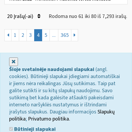
20 Įrašų(-ai)
Rodoma nuo 61 iki 80 iš 7,293 irašų.
1
2
3
4
5
...
365
Uždaryti
Šioje svetainėje naudojami slapukai
(angl.
cookies). Būtinieji slapukai įdiegiami automatiškai
ir jiems nėra reikalingas Jūsų sutikimas. Taip pat
galite sutikti ir su kitų slapukų naudojimu. Savo
sutikimą bet kada galėsite atšaukti pakeisdami
interneto naršyklės nustatymus ir ištrindami
įrašytus slapukus. Daugiau informacijos
Slapukų
politika
;
Privatumo politika.
Būtinieji slapukai