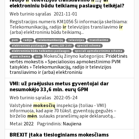
elektroniniu būdu teikiamų paslaugų teikėjai?
Web turinio sąrašas
2021-11-01
Registracijos numeris KM1056 Ši informacija skelbiama:
Telekomunikacijų, radijo
ir
televizijos transliavimo
ir
(arba) elektroniniu būdu teikiamų...
pvm
radijo
telekomunikacijų
televizijos
transliavimo
elektroninės paslaugos
pvmį 115-2 str
speciali schema
elektroniniu būdu teikiamos paslaugos
speciali apmokestinimo schema
Mokesčių žinyno kategorijos:
Pridėtinės
pvm schema
oss
vertės mokestis » Specialiosios apmokestinimo PVM
taisyklės » Telekomunikacijų, radijo ir televizijos
transliavimo ir (arba) elektroniniu
VMI: už praėjusius metus gyventojai dar
nesumokėjo 33,6 mln. eurų GPM
Web turinio sąrašas
2022-05-24
Valstybinė
mokesčių
inspekcija (toliau - VMI)
informuoja, kad apie 70 tūkst. gyventojų gegužės –
birželio
mėn
. sulauks pranešimų apie deklaruotą...
Metai:
2022
Pagrindinis:
Naujiena
BREXIT įtaka tiesioginiams mokesčiams