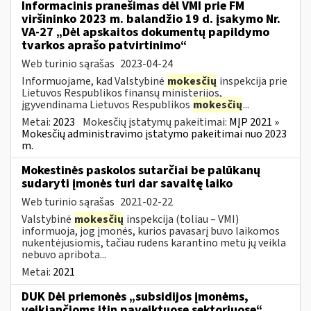
Informacinis pranešimas dėl VMI prie FM
viršininko 2023 m. balandžio 19 d. įsakymo Nr.
VA-27 „Dėl apskaitos dokumentų papildymo
tvarkos aprašo patvirtinimo“
Web turinio sąrašas
2023-04-24
Informuojame, kad Valstybinė
mokesčių
inspekcija prie
Lietuvos Respublikos finansų ministerijos,
įgyvendinama Lietuvos Respublikos
mokesčių
...
Metai:
2023
Mokesčių įstatymų pakeitimai:
MĮP 2021 »
Mokesčių administravimo įstatymo pakeitimai nuo 2023
m.
Mokestinės paskolos sutarčiai be palūkanų
sudaryti įmonės turi dar savaitę laiko
Web turinio sąrašas
2021-02-22
Valstybinė
mokesčių
inspekcija (toliau – VMI)
informuoja, jog įmonės, kurios pavasarį buvo laikomos
nukentėjusiomis, tačiau rudens karantino metu jų veikla
nebuvo apribota...
Metai:
2021
DUK Dėl priemonės „subsidijos įmonėms,
veikiančioms itin paveiktuose sektoriuose“