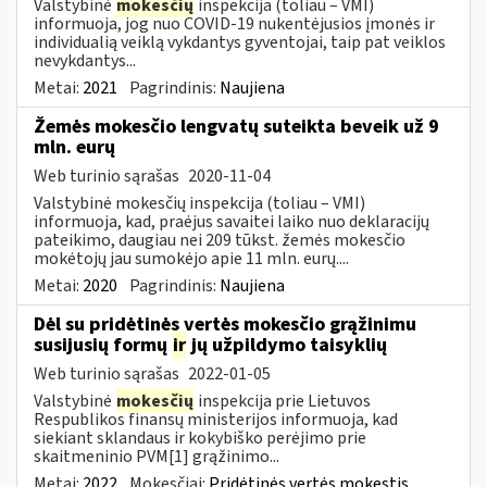
Valstybinė
mokesčių
inspekcija (toliau – VMI)
informuoja, jog nuo COVID-19 nukentėjusios įmonės ir
individualią veiklą vykdantys gyventojai, taip pat veiklos
nevykdantys...
Metai:
2021
Pagrindinis:
Naujiena
Žemės mokesčio lengvatų suteikta beveik už 9
mln. eurų
Web turinio sąrašas
2020-11-04
Valstybinė mokesčių inspekcija (toliau – VMI)
informuoja, kad, praėjus savaitei laiko nuo deklaracijų
pateikimo, daugiau nei 209 tūkst. žemės mokesčio
mokėtojų jau sumokėjo apie 11 mln. eurų....
Metai:
2020
Pagrindinis:
Naujiena
Dėl su pridėtinės vertės mokesčio grąžinimu
susijusių formų
ir
jų užpildymo taisyklių
Web turinio sąrašas
2022-01-05
Valstybinė
mokesčių
inspekcija prie Lietuvos
Respublikos finansų ministerijos informuoja, kad
siekiant sklandaus ir kokybiško perėjimo prie
skaitmeninio PVM[1] grąžinimo...
Metai:
2022
Mokesčiai:
Pridėtinės vertės mokestis