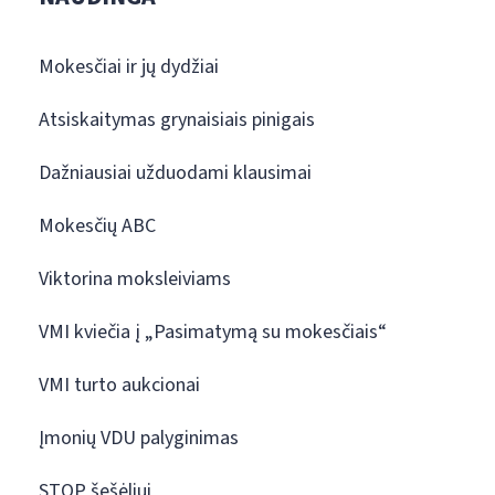
Mokesčiai ir jų dydžiai
Atsiskaitymas grynaisiais pinigais
Dažniausiai užduodami klausimai
Mokesčių ABC
Viktorina moksleiviams
VMI kviečia į „Pasimatymą su mokesčiais“
VMI turto aukcionai
Įmonių VDU palyginimas
STOP šešėliui