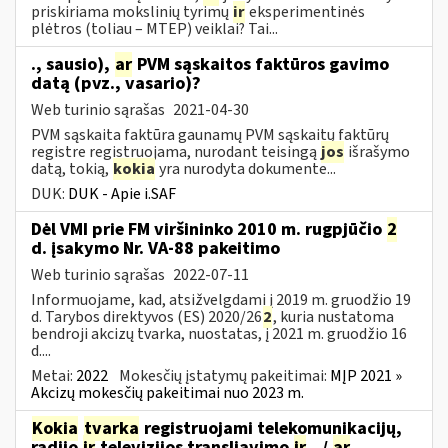
priskiriama mokslinių tyrimų
ir
eksperimentinės
plėtros (toliau – MTEP) veiklai? Tai...
., sausio),
ar
PVM sąskaitos faktūros gavimo
datą (pvz., vasario)?
Web turinio sąrašas
2021-04-30
PVM sąskaita faktūra gaunamų PVM sąskaitų faktūrų
registre registruojama, nurodant teisingą
jos
išrašymo
datą, tokią,
kokia
yra nurodyta dokumente...
DUK:
DUK - Apie i.SAF
Dėl VMI prie FM viršininko 2010 m. rugpjūčio
2
d. įsakymo Nr. VA-88 pakeitimo
Web turinio sąrašas
2022-07-11
Informuojame, kad, atsižvelgdami į 2019 m. gruodžio 19
d. Tarybos direktyvos (ES) 2020/26
2
, kuria nustatoma
bendroji akcizų tvarka, nuostatas, į 2021 m. gruodžio 16
d....
Metai:
2022
Mokesčių įstatymų pakeitimai:
MĮP 2021 »
Akcizų mokesčių pakeitimai nuo 2023 m.
Kokia
tvarka
registruojami telekomunikacijų,
radijo
ir
televizijos transliavimo
ir
.../
ar