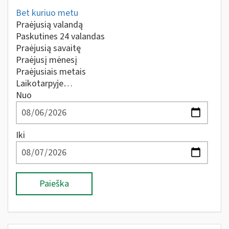
Bet kuriuo metu
Praėjusią valandą
Paskutines 24 valandas
Praėjusią savaitę
Praėjusį mėnesį
Praėjusiais metais
Laikotarpyje…
Nuo
Iki
Paieška