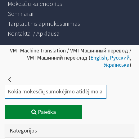
Mokesčių kalendorius
Seminarai
Tarptautinis apmokestinimas
Kontaktai / Apklausa
VMI Machine translation / VMI Машинный перевод /
VMI Машинний переклад (
English
,
Русский
,
Українська
)
Paieška
Kategorijos