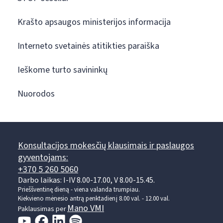
Krašto apsaugos ministerijos informacija
Interneto svetainės atitikties paraiška
Ieškome turto savininkų
Nuorodos
Konsultacijos mokesčių klausimais ir paslaugos
gyventojams:
+370 5 260 5060
Darbo laikas: I-IV 8.00-17.00, V 8.00-15.45.
Prieššventinę dieną - viena valanda trumpiau.
Kiekvieno mėnesio antrą penktadienį 8.00 val. - 12.00 val.
Mano VMI
Paklausimas per