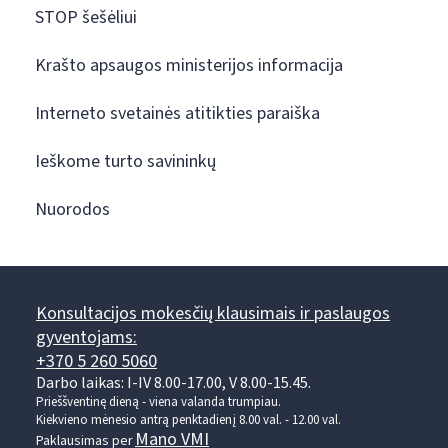
STOP šešėliui
Krašto apsaugos ministerijos informacija
Interneto svetainės atitikties paraiška
Ieškome turto savininkų
Nuorodos
Konsultacijos mokesčių klausimais ir paslaugos
gyventojams:
+370 5 260 5060
Darbo laikas: I-IV 8.00-17.00, V 8.00-15.45.
Prieššventinę dieną - viena valanda trumpiau.
Kiekvieno mėnesio antrą penktadienį 8.00 val. - 12.00 val.
Mano VMI
Paklausimas per