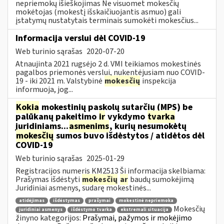
nepriemokų išieškojimas Ne visuomet mokesčių
mokėtojas (mokestį išskaičiuojantis asmuo) gali
įstatymų nustatytais terminais sumokėti mokesčius...
Informacija verslui dėl COVID-19
Web turinio sąrašas
2020-07-20
Atnaujinta 2021 rugsėjo 2 d. VMI teikiamos mokestinės
pagalbos priemonės verslui, nukentėjusiam nuo COVID-
19 - iki 2021 m. Valstybinė
mokesčių
inspekcija
informuoja, jog...
Kokia
mokestinių paskolų sutarčių (MPS) be
palūkanų pakeitimo
ir
vykdymo
tvarka
juridiniams...
asmenims
, kurių nesumokėtų
mokesčių
sumos buvo išdėstytos / atidėtos dėl
COVID-19
Web turinio sąrašas
2025-01-29
Registracijos numeris KM2513 Ši informacija skelbiama:
Prašymas išdėstyti
mokesčių
ar
baudų sumokėjimą
Juridiniai asmenys, sudarę mokestinės...
atidėjimas
išdėstymas
prašymai
mokestinė nepriemoka
Mokesčių
juridiniai asmenys
išdėstymo tvarka
ekstremali situacija
žinyno kategorijos:
Prašymai, pažymos ir mokėjimo