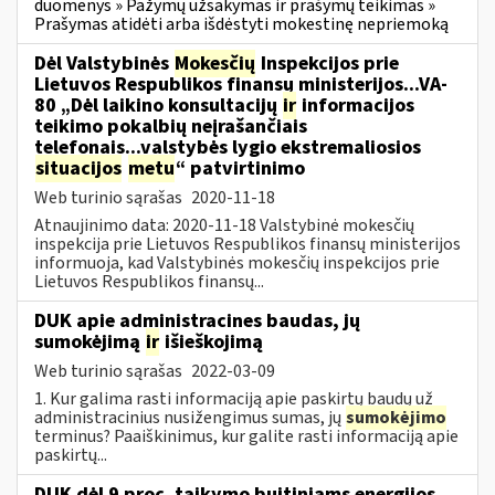
duomenys » Pažymų užsakymas ir prašymų teikimas »
Prašymas atidėti arba išdėstyti mokestinę nepriemoką
Dėl Valstybinės
Mokesčių
Inspekcijos prie
Lietuvos Respublikos finansų ministerijos...VA-
80 „Dėl laikino konsultacijų
ir
informacijos
teikimo pokalbių neįrašančiais
telefonais...valstybės lygio ekstremaliosios
situacijos
metu
“ patvirtinimo
Web turinio sąrašas
2020-11-18
Atnaujinimo data: 2020-11-18 Valstybinė mokesčių
inspekcija prie Lietuvos Respublikos finansų ministerijos
informuoja, kad Valstybinės mokesčių inspekcijos prie
Lietuvos Respublikos finansų...
DUK apie administracines baudas, jų
sumokėjimą
ir
išieškojimą
Web turinio sąrašas
2022-03-09
1. Kur galima rasti informaciją apie paskirtų baudų už
administracinius nusižengimus sumas, jų
sumokėjimo
terminus? Paaiškinimus, kur galite rasti informaciją apie
paskirtų...
DUK dėl 9 proc. taikymo buitiniams energijos