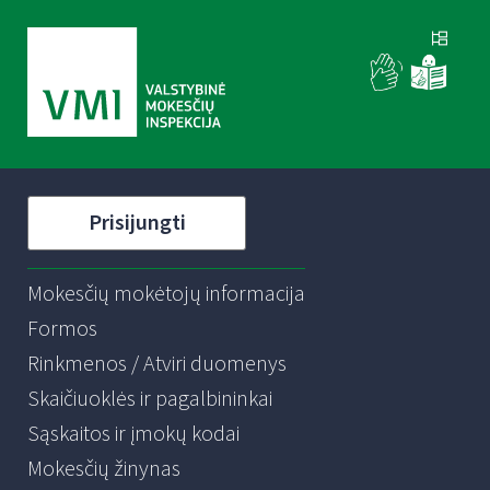
Prisijungti
Mokesčių mokėtojų informacija
Formos
Rinkmenos / Atviri duomenys
Skaičiuoklės ir pagalbininkai
Sąskaitos ir įmokų kodai
Mokesčių žinynas