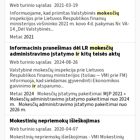
Web turinio sąrašas
2021-03-19
Informuojame, kad priimtas Valstybinės
mokesčių
inspekcijos prie Lietuvos Respublikos finansų
ministerijos viršininko 2021 m. kovo 4 d. įsakymas Nr. VA-
14 „Dėl Valstybinės...
Metai:
2021
Informacinis pranešimas dėl LR
mokesčių
administravimo įstatymo
ir
kitų teisės aktų
Web turinio sąrašas
2024-08-26
Valstybinė mokesčių inspekcija prie Lietuvos
Respublikos finansų ministerijos (toliau — VMI prie FM)
informuoja, kad siekdamas įgyvendinti Ekonomikos
gaivinimo
ir
atsparumo...
Metai:
2024
Mokesčių įstatymų pakeitimai:
MĮP 2021 »
Mokesčių administravimo įstatymo pakeitimai nuo 2024
m.
Mokesčių administravimo įstatymo pakeitimai nuo
2026 m.
Mokestinių nepriemokų išieškojimas
Web turinio sąrašas
2020-04-07
Mokestinių nepriemokų išieškojimas - VMI Mokestinių