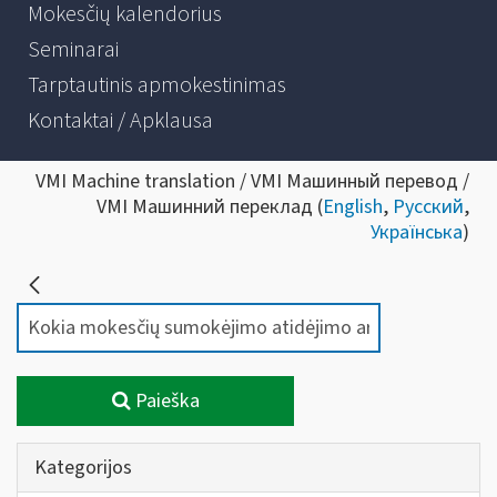
Mokesčių kalendorius
Seminarai
Tarptautinis apmokestinimas
Kontaktai / Apklausa
VMI Machine translation / VMI Машинный перевод /
VMI Машинний переклад (
English
,
Русский
,
Українська
)
Paieška
Kategorijos