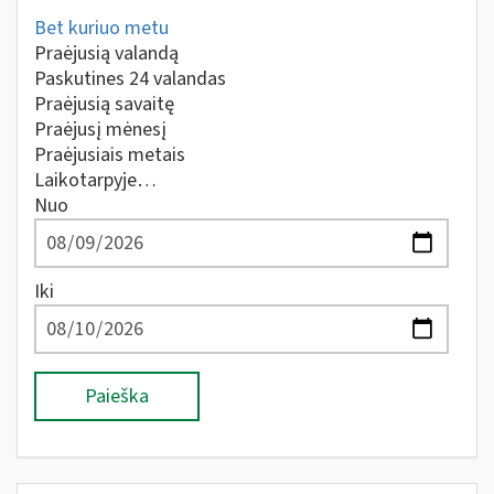
Bet kuriuo metu
Praėjusią valandą
Paskutines 24 valandas
Praėjusią savaitę
Praėjusį mėnesį
Praėjusiais metais
Laikotarpyje…
Nuo
Iki
Paieška