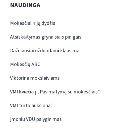
NAUDINGA
Mokesčiai ir jų dydžiai
Atsiskaitymas grynaisiais pinigais
Dažniausiai užduodami klausimai
Mokesčių ABC
Viktorina moksleiviams
VMI kviečia į „Pasimatymą su mokesčiais“
VMI turto aukcionai
Įmonių VDU palyginimas