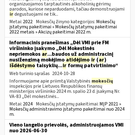
organizuojamos tarptautinės alkoholinių gėrimų
parodos, kuriose neparduodami, tačiau demonstruojami
ir
degustuojami ne tik...
Metai:
2022
Mokesčių žinyno kategorijos:
Mokesčių
įstatymų pakeitimai » Mokesčių įstatymų pakeitimai
2022 metais » Akcizų pakeitimai 2022 m.
Informacinis pranešimas „Dėl VMI prie FM
viršininko įsakymo „Dėl Mokestinės
nepriemokos
ar
...baudos už administracinį
nusižengimą mokėjimo
atidėjimo
ir
(
ar
)
išdėstymo
taisyklių...
ir
formų patvirtinimo“
Web turinio sąrašas
2024-10-28
Informuojame apie priimtą Valstybinės
mokesčių
inspekcijos prie Lietuvos Respublikos finansų
ministerijos viršininko 2024 m. spalio 23 d. įsakymą Nr.
VA-83 „Dėl mokestinės...
Metai:
2024
Mokesčių įstatymų pakeitimai:
MĮP 2021 »
Mokesčių administravimo įstatymo pakeitimai nuo 2024
m.
Vieno langelio prievolės, administruojamos VMI
nuo 2026-06-30