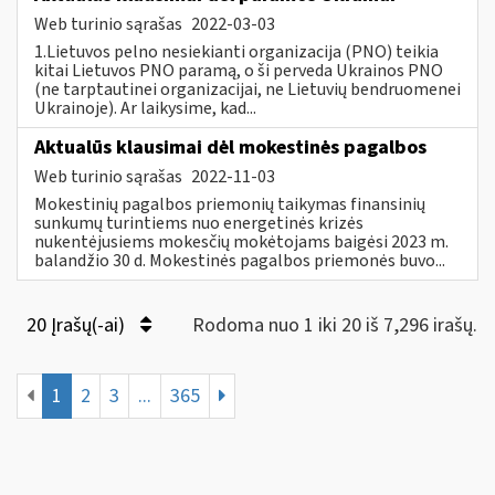
Web turinio sąrašas
2022-03-03
1.Lietuvos pelno nesiekianti organizacija (PNO) teikia
kitai Lietuvos PNO paramą, o ši perveda Ukrainos PNO
(ne tarptautinei organizacijai, ne Lietuvių bendruomenei
Ukrainoje). Ar laikysime, kad...
Aktualūs klausimai dėl mokestinės pagalbos
Web turinio sąrašas
2022-11-03
Mokestinių pagalbos priemonių taikymas finansinių
sunkumų turintiems nuo energetinės krizės
nukentėjusiems mokesčių mokėtojams baigėsi 2023 m.
balandžio 30 d. Mokestinės pagalbos priemonės buvo...
20 Įrašų(-ai)
Rodoma nuo 1 iki 20 iš 7,296 irašų.
1
2
3
...
365