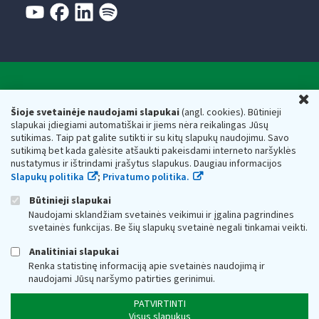
Valstybinė mokesčių inspekcija prie Lietuvos
U
Respublikos finansų ministerijos
Šioje svetainėje naudojami slapukai
(angl. cookies). Būtinieji
slapukai įdiegiami automatiškai ir jiems nėra reikalingas Jūsų
Biudžetinė įstaiga. Juridinio asmens kodas — 188659752,
sutikimas. Taip pat galite sutikti ir su kitų slapukų naudojimu. Savo
adresas: Vasario 16-osios g. 14, 01107 Vilnius, Lietuva, el.paštas:
sutikimą bet kada galėsite atšaukti pakeisdami interneto naršyklės
vmi@vmi.lt
, E. pristatymo dėžutės adresas 188659752
nustatymus ir ištrindami įrašytus slapukus. Daugiau informacijos
Duomenys apie Valstybinę mokesčių inspekciją prie Lietuvos
Slapukų politika
;
Privatumo politika.
Respublikos finansų ministerijos kaupiami ir saugomi Juridinių
asmenų registre
Būtinieji slapukai
Naudojami sklandžiam svetainės veikimui ir įgalina pagrindines
svetainės funkcijas. Be šių slapukų svetainė negali tinkamai veikti.
Analitiniai slapukai
Renka statistinę informaciją apie svetainės naudojimą ir
naudojami Jūsų naršymo patirties gerinimui.
PATVIRTINTI
Visus slapukus