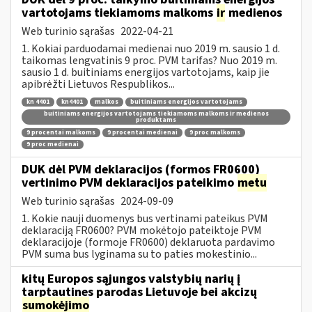
vartotojams tiekiamoms malkoms
ir
medienos
Web turinio sąrašas
2022-04-21
1. Kokiai parduodamai medienai nuo 2019 m. sausio 1 d.
taikomas lengvatinis 9 proc. PVM tarifas? Nuo 2019 m.
sausio 1 d. buitiniams energijos vartotojams, kaip jie
apibrėžti Lietuvos Respublikos...
kn 4401
kn4401
malkos
buitiniams energijos vartotojams
buitiniams energijos vartotojams tiekiamoms malkoms ir medienos
produktams
9 procentai malkoms
9 procentai medienai
9 proc malkoms
9 proc medienai
DUK dėl PVM deklaracijos (formos FR0600)
vertinimo PVM deklaracijos pateikimo
metu
Web turinio sąrašas
2024-09-09
1. Kokie nauji duomenys bus vertinami pateikus PVM
deklaraciją FR0600? PVM mokėtojo pateiktoje PVM
deklaracijoje (formoje FR0600) deklaruota pardavimo
PVM suma bus lyginama su to paties mokestinio...
kitų Europos sąjungos valstybių narių į
tarptautines parodas Lietuvoje bei akcizų
sumokėjimo