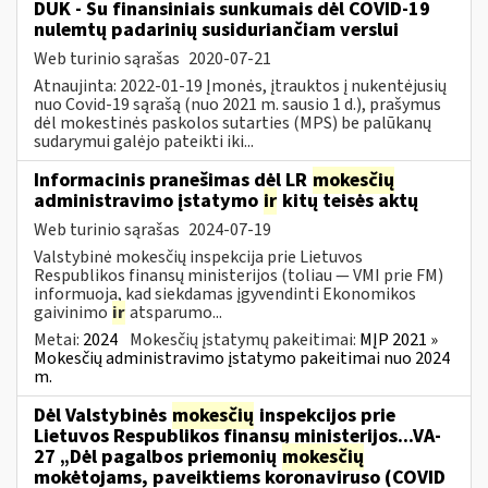
DUK - Su finansiniais sunkumais dėl COVID-19
nulemtų padarinių susiduriančiam verslui
Web turinio sąrašas
2020-07-21
Atnaujinta: 2022-01-19 Įmonės, įtrauktos į nukentėjusių
nuo Covid-19 sąrašą (nuo 2021 m. sausio 1 d.), prašymus
dėl mokestinės paskolos sutarties (MPS) be palūkanų
sudarymui galėjo pateikti iki...
Informacinis pranešimas dėl LR
mokesčių
administravimo įstatymo
ir
kitų teisės aktų
Web turinio sąrašas
2024-07-19
Valstybinė mokesčių inspekcija prie Lietuvos
Respublikos finansų ministerijos (toliau — VMI prie FM)
informuoja, kad siekdamas įgyvendinti Ekonomikos
gaivinimo
ir
atsparumo...
Metai:
2024
Mokesčių įstatymų pakeitimai:
MĮP 2021 »
Mokesčių administravimo įstatymo pakeitimai nuo 2024
m.
Dėl Valstybinės
mokesčių
inspekcijos prie
Lietuvos Respublikos finansų ministerijos...VA-
27 „Dėl pagalbos priemonių
mokesčių
mokėtojams, paveiktiems koronaviruso (COVID