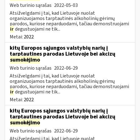
Web turinio sąrašas
2022-05-03
Atsižvelgdami į tai, kad Lietuvoje nuolat
organizuojamos tarptautinės alkoholinių gėrimų
parodos, kuriose neparduodami, tačiau demonstruojami
ir
degustuojami ne tik...
Metai:
2022
kitų Europos sąjungos valstybių narių į
tarptautines parodas Lietuvoje bei akcizų
sumokėjimo
Web turinio sąrašas
2022-06-29
Atsižvelgdami į tai, kad Lietuvoje nuolat
organizuojamos tarptautinės alkoholinių gėrimų
parodos, kuriose neparduodami, tačiau demonstruojami
ir
degustuojami ne tik...
Metai:
2022
kitų Europos sąjungos valstybių narių į
tarptautines parodas Lietuvoje bei akcizų
sumokėjimo
Web turinio sąrašas
2022-06-29
Atsižvelgdami į tai, kad Lietuvoje nuolat