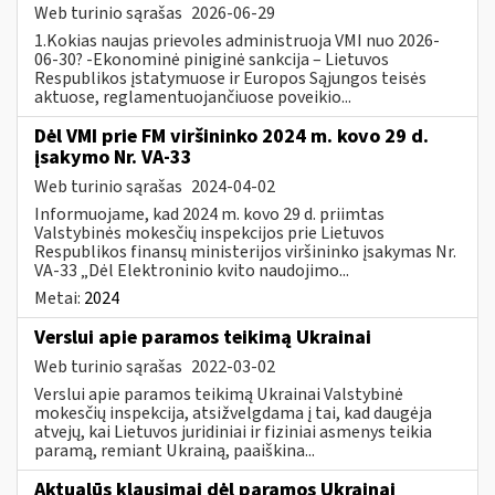
Web turinio sąrašas
2026-06-29
1.Kokias naujas prievoles administruoja VMI nuo 2026-
06-30? -Ekonominė piniginė sankcija – Lietuvos
Respublikos įstatymuose ir Europos Sąjungos teisės
aktuose, reglamentuojančiuose poveikio...
Dėl VMI prie FM viršininko 2024 m. kovo 29 d.
įsakymo Nr. VA-33
Web turinio sąrašas
2024-04-02
Informuojame, kad 2024 m. kovo 29 d. priimtas
Valstybinės mokesčių inspekcijos prie Lietuvos
Respublikos finansų ministerijos viršininko įsakymas Nr.
VA-33 „Dėl Elektroninio kvito naudojimo...
Metai:
2024
Verslui apie paramos teikimą Ukrainai
Web turinio sąrašas
2022-03-02
Verslui apie paramos teikimą Ukrainai Valstybinė
mokesčių inspekcija, atsižvelgdama į tai, kad daugėja
atvejų, kai Lietuvos juridiniai ir fiziniai asmenys teikia
paramą, remiant Ukrainą, paaiškina...
Aktualūs klausimai dėl paramos Ukrainai