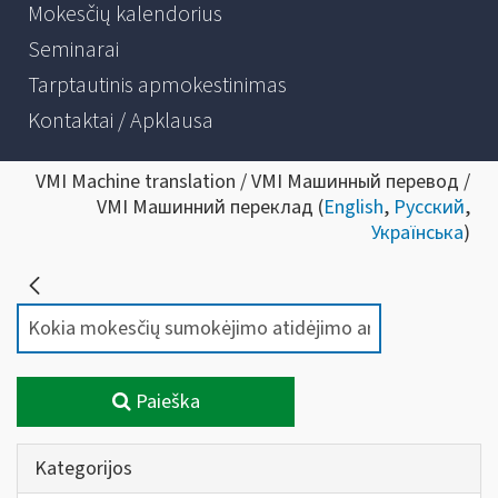
Mokesčių kalendorius
Seminarai
Tarptautinis apmokestinimas
Kontaktai / Apklausa
VMI Machine translation / VMI Машинный перевод /
VMI Машинний переклад (
English
,
Русский
,
Українська
)
Paieška
Kategorijos