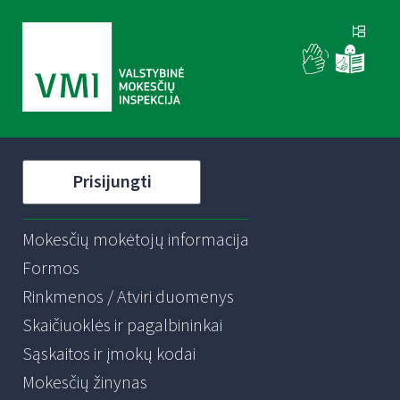
Prisijungti
Mokesčių mokėtojų informacija
Formos
Rinkmenos / Atviri duomenys
Skaičiuoklės ir pagalbininkai
Sąskaitos ir įmokų kodai
Mokesčių žinynas