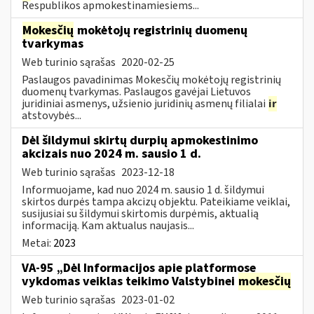
Respublikos apmokestinamiesiems...
Mokesčių
mokėtojų registrinių duomenų
tvarkymas
Web turinio sąrašas
2020-02-25
Paslaugos pavadinimas Mokesčių mokėtojų registrinių
duomenų tvarkymas. Paslaugos gavėjai Lietuvos
juridiniai asmenys, užsienio juridinių asmenų filialai
ir
atstovybės...
Dėl šildymui skirtų durpių apmokestinimo
akcizais nuo 2024 m. sausio 1 d.
Web turinio sąrašas
2023-12-18
Informuojame, kad nuo 2024 m. sausio 1 d. šildymui
skirtos durpės tampa akcizų objektu. Pateikiame veiklai,
susijusiai su šildymui skirtomis durpėmis, aktualią
informaciją. Kam aktualus naujasis...
Metai:
2023
VA-95 „Dėl Informacijos apie platformose
vykdomas veiklas teikimo Valstybinei
mokesčių
Web turinio sąrašas
2023-01-02