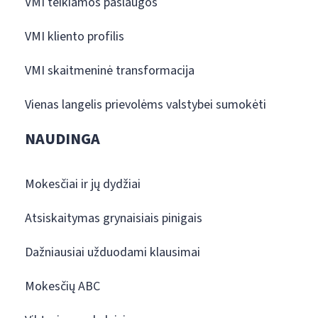
VMI teikiamos paslaugos
VMI kliento profilis
VMI skaitmeninė transformacija
Vienas langelis prievolėms valstybei sumokėti
NAUDINGA
Mokesčiai ir jų dydžiai
Atsiskaitymas grynaisiais pinigais
Dažniausiai užduodami klausimai
Mokesčių ABC