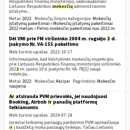
Respublikos finansų ministerijos, vadovaudamasi
Lietuvos Respublikos
mokesčių
administravimo
įstatymo...
Metai:
2022
Mokesčių žinyno kategorijos:
Mokesčių
įstatymų pakeitimai » Mokesčių įstatymų pakeitimai
2022 metais » Pelno mokesčio pakeitimai nuo 2022 m.
Dėl VMI prie FM viršininko 2004 m. rugsėjo
2
d.
įsakymo Nr. VA-155 pakeitimo
Web turinio sąrašas
2022-10-17
Informuojame, kad Valstybinės mokesčių inspekcijos
prie Lietuvos Respublikos finansų ministerijos viršininko
202
2
m. spalio 10 d. įsakymu Nr. VA-78[1] nauja
redakcija...
Metai:
2022
Mokesčiai:
Akcizai
Pagrindinis:
Mokesčio
naujiena
Ar
atsiranda PVM prievolės, jei naudojuosi
Booking, Airbnb
ir
panašių platformų
teikiamomis
Web turinio sąrašas
2024-07-18
Įprastai teikiamų paslaugų pardavimo PVM apskaičiuoja
ir
į biudžetą moka paslaugų teikėjas. Tačiau Lietuvos