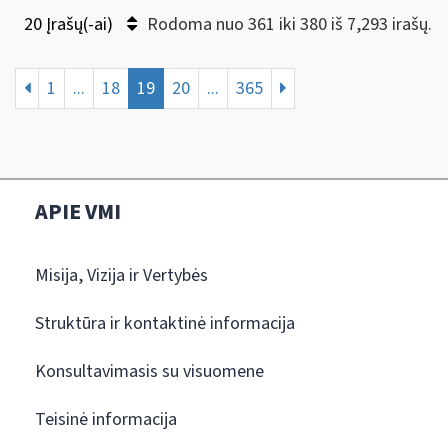
20 Įrašų(-ai)
Rodoma nuo 361 iki 380 iš 7,293 irašų.
1
...
18
19
20
...
365
APIE VMI
Misija, Vizija ir Vertybės
Struktūra ir kontaktinė informacija
Konsultavimasis su visuomene
Teisinė informacija