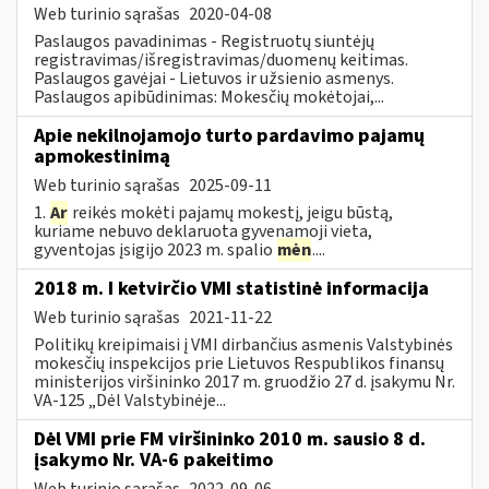
Web turinio sąrašas
2020-04-08
Paslaugos pavadinimas - Registruotų siuntėjų
registravimas/išregistravimas/duomenų keitimas.
Paslaugos gavėjai - Lietuvos ir užsienio asmenys.
Paslaugos apibūdinimas: Mokesčių mokėtojai,...
Apie nekilnojamojo turto pardavimo pajamų
apmokestinimą
Web turinio sąrašas
2025-09-11
1.
Ar
reikės mokėti pajamų mokestį, jeigu būstą,
kuriame nebuvo deklaruota gyvenamoji vieta,
gyventojas įsigijo 2023 m. spalio
mėn
....
2018 m. I ketvirčio VMI statistinė informacija
Web turinio sąrašas
2021-11-22
Politikų kreipimaisi į VMI dirbančius asmenis Valstybinės
mokesčių inspekcijos prie Lietuvos Respublikos finansų
ministerijos viršininko 2017 m. gruodžio 27 d. įsakymu Nr.
VA-125 „Dėl Valstybinėje...
Dėl VMI prie FM viršininko 2010 m. sausio 8 d.
įsakymo Nr. VA-6 pakeitimo
Web turinio sąrašas
2022-09-06