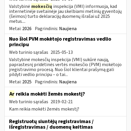
Valstybinė
mokesčių
inspekcija (VMI) informuoja, kad
internetinėje svetainėje jau skelbiami metinių gyventojų
(šeimos) turto deklaracijų duomenų išrašai už 2025
metus....
Metai:
2026
Pagrindinis:
Naujiena
Nuo šiol PVM mokėtojo registravimas vedlio
principu
Web turinio sąrašas
2025-05-13
Valstybinė mokesčių inspekcija (VMI) sukūrė naują,
paprastesnį pridėtinės vertės mokesčio (PVM) mokėtojo
įregistravimo procesą. Nuo šiol klientai prašymą gali
pildyti vedlio principu – o tai...
Metai:
2025
Pagrindinis:
Naujiena
Ar
reikia mokėti žemės mokestį?
Web turinio sąrašas
2019-02-21
Kam reikia mokėti žemės mokestį?
Registruotų siuntėjų registravimas /
išregistravimas / duomenų keitimas