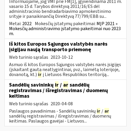
Informuojame, jog VMI prie FM[1], įgyvendinama 2011 m.
vasario 15 d. Tarybos direktyvą 2011/16/ES dėl
administracinio bendradarbiavimo apmokestinimo
srityje ir panaikinančią Direktyvą 77/799/EBB su...
Metai:
2022
Mokesčių įstatymų pakeitimai:
MĮP 2021 »
Mokesčių administravimo įstatymo pakeitimai nuo 2023
m.
Iš kitos Europos Sąjungos valstybės narės
įsigijau naują transporto priemonę
Web turinio sąrašas
2023-10-12
Asmuo iš kitos Europos Sąjungos valstybės narės įsigijęs
(įskaitant gautą neatlygintinai, pvz., laimėtą loterijoje,
dovanotą, kt.)
ir
į Lietuvos Respublikos teritoriją...
Sandėlių savininkų
ir
/
ar
sandėlių
registravimas / išregistravimas / duomenų
keitimas
Web turinio sąrašas
2020-04-08
Paslaugos pavadinimas - Sandėlių savininkų
ir
/
ar
sandėlių registravimas / išregistravimas / duomenų
keitimas. Paslaugos gavėjai - Lietuvos...