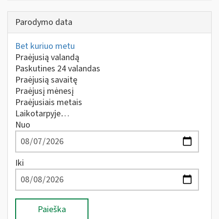
Parodymo data
Bet kuriuo metu
Praėjusią valandą
Paskutines 24 valandas
Praėjusią savaitę
Praėjusį mėnesį
Praėjusiais metais
Laikotarpyje…
Nuo
Iki
Paieška