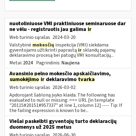
nuotoliniuose VMI praktiniuose seminaruose dar
ne vėlu - registruotis jau galima
ir
Web turinio sąrašas
2024-03-20
Valstybinė
mokesčių
inspekcija (VMI) siekdama
gyventojams užtikrinti paprastą
ir
sklandų pajamų
deklaravimo procesą bei patogų VMI konsultacijų...
Metai:
2024
Pagrindinis:
Naujiena
Avansinio pelno mokesčio apskaičiavimo,
sumokėjimo
ir
deklaravimo
tvarka
Web turinio sąrašas
2026-03-02
Apdorojant šabloną įvyko klaida. The following has
evaluated to null or missing: ==> URL [in template
"20115#20151#957337" at line 1, column 12] ---- Tip: If
the failing expression is known to be...
Viešai paskelbti gyventojų turto deklaracijų
duomenys už 2025 metus
Web turinio sąrašas
2026-06-30