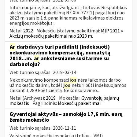
Informuojame, kad, atsižvelgiant į Lietuvos Respublikos
akcizų įstatymo pakeitimą Nr. XIV-777[1] pagal kurį nuo
2023 m. sausio 1 d. panaikinamas reikalavimas elektros
energijos mokėtojus...
Metai:
2022
Mokesčių įstatymų pakeitimai:
MĮP 2021 »
Akcizų mokesčių pakeitimai nuo 2023 m.
Ar
darbdavys turi padidinti (indeksuoti)
nekonkuravimo kompensaciją, numatytą
2018...m.
ar
ankstesniame susitarime su
darbuotoju?
Web turinio sąrašas
2019-03-14
Nekonkuravimo kompensaci
jos
nėra laikomos darbo
užmokesčio dalimi, todėl
jos
neturi būti indeksuojamos
taikant 1,289 koeficientą. Nekonkuravimo...
Metai (Archyvas):
2019
Mokesčiai:
Gyventojų pajamų
mokestis
Pagrindinis:
Mokesčių pakeitimai
Gyventojai aktyvūs – sumokėjo 17,6 mln. eurų
žemės mokesčio
Web turinio sąrašas
2020-11-11
Valstybinė mokesčių inspekcija (toliau – VMI)