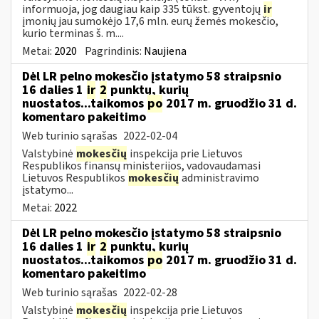
informuoja, jog daugiau kaip 335 tūkst. gyventojų
ir
įmonių jau sumokėjo 17,6 mln. eurų žemės mokesčio,
kurio terminas š. m....
Metai:
2020
Pagrindinis:
Naujiena
Dėl LR pelno mokesčio įstatymo 58 straipsnio
16 dalies 1
ir
2
punktų, kurių
nuostatos...taikomos
po
2017 m. gruodžio 31 d.
komentaro pakeitimo
Web turinio sąrašas
2022-02-04
Valstybinė
mokesčių
inspekcija prie Lietuvos
Respublikos finansų ministerijos, vadovaudamasi
Lietuvos Respublikos
mokesčių
administravimo
įstatymo...
Metai:
2022
Dėl LR pelno mokesčio įstatymo 58 straipsnio
16 dalies 1
ir
2
punktų, kurių
nuostatos...taikomos
po
2017 m. gruodžio 31 d.
komentaro pakeitimo
Web turinio sąrašas
2022-02-28
Valstybinė
mokesčių
inspekcija prie Lietuvos