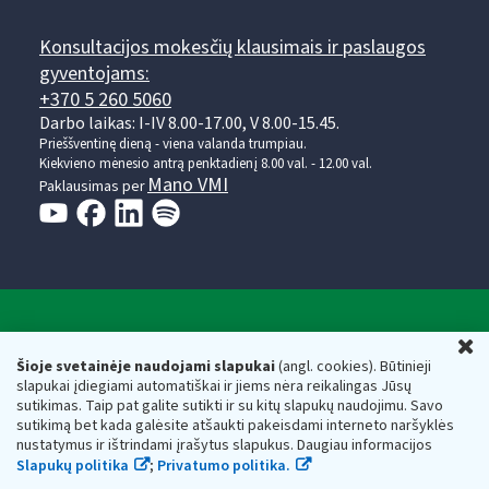
Konsultacijos mokesčių klausimais ir paslaugos
gyventojams:
+370 5 260 5060
Darbo laikas: I-IV 8.00-17.00, V 8.00-15.45.
Prieššventinę dieną - viena valanda trumpiau.
Kiekvieno mėnesio antrą penktadienį 8.00 val. - 12.00 val.
Mano VMI
Paklausimas per
Valstybinė mokesčių inspekcija prie Lietuvos
U
Respublikos finansų ministerijos
Šioje svetainėje naudojami slapukai
(angl. cookies). Būtinieji
slapukai įdiegiami automatiškai ir jiems nėra reikalingas Jūsų
Biudžetinė įstaiga. Juridinio asmens kodas — 188659752,
sutikimas. Taip pat galite sutikti ir su kitų slapukų naudojimu. Savo
adresas: Vasario 16-osios g. 14, 01107 Vilnius, Lietuva, el.paštas:
sutikimą bet kada galėsite atšaukti pakeisdami interneto naršyklės
vmi@vmi.lt
, E. pristatymo dėžutės adresas 188659752
nustatymus ir ištrindami įrašytus slapukus. Daugiau informacijos
Duomenys apie Valstybinę mokesčių inspekciją prie Lietuvos
Slapukų politika
;
Privatumo politika.
Respublikos finansų ministerijos kaupiami ir saugomi Juridinių