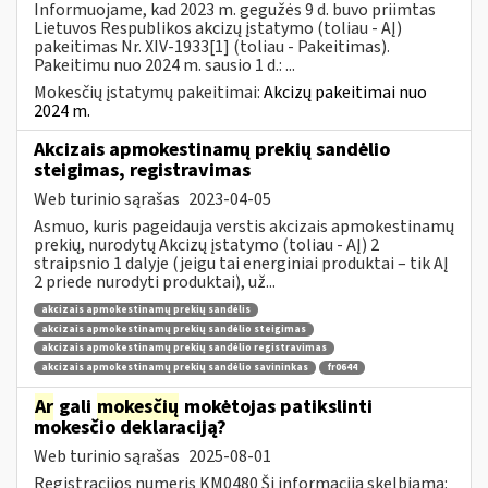
Informuojame, kad 2023 m. gegužės 9 d. buvo priimtas
Lietuvos Respublikos akcizų įstatymo (toliau - AĮ)
pakeitimas Nr. XIV-1933[1] (toliau - Pakeitimas).
Pakeitimu nuo 2024 m. sausio 1 d.: ...
Mokesčių įstatymų pakeitimai:
Akcizų pakeitimai nuo
2024 m.
Akcizais apmokestinamų prekių sandėlio
steigimas, registravimas
Web turinio sąrašas
2023-04-05
Asmuo, kuris pageidauja verstis akcizais apmokestinamų
prekių, nurodytų Akcizų įstatymo (toliau - AĮ) 2
straipsnio 1 dalyje (jeigu tai energiniai produktai – tik AĮ
2 priede nurodyti produktai), už...
akcizais apmokestinamų prekių sandėlis
akcizais apmokestinamų prekių sandėlio steigimas
akcizais apmokestinamų prekių sandėlio registravimas
akcizais apmokestinamų prekių sandėlio savininkas
fr0644
Ar
gali
mokesčių
mokėtojas patikslinti
mokesčio deklaraciją?
Web turinio sąrašas
2025-08-01
Registracijos numeris KM0480 Ši informacija skelbiama: