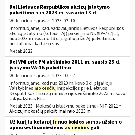
Dėl Lietuvos Respublikos akcizų įstatymo
pakeitimo nuo 2023 m. vasario 13 d.
Web turinio sąrašas
2023-02-10
Informuojame, kad, vadovaujantis Lietuvos Respublikos
akcizų įstatymo (toliau − AĮ) pakeitimu Nr. XIV-777[1],
nuo 2023 m. vasario 13 d. įsigalioja šie AĮ pakeitimai:
nustatoma, kad akcizais...
Metai:
2023
Dėl VMI prie FM viršininko 2011 m. sausio 25 d.
įsakymo VA-16 pakeitimo
Web turinio sąrašas
2023-03-07
Informuojame, kad nuo 2023 m. kovo 3 d. įsigaliojo
Valstybinės
mokesčių
inspekcijos prie Lietuvos
Respublikos finansų ministerijos viršininko 2023 m. kovo
2 d. įsakymas Nr....
Metai:
2023
Mokesčių įstatymų pakeitimai:
MĮP 2021 »
Akcizų mokesčių pakeitimai nuo 2023 m.
Už kurį laikotarpį
ir
nuo kokios sumos užsienio
apmokestinamiesiems
asmenims
gali