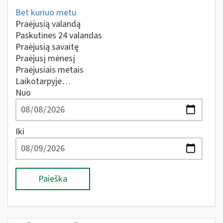
Bet kuriuo metu
Praėjusią valandą
Paskutines 24 valandas
Praėjusią savaitę
Praėjusį mėnesį
Praėjusiais metais
Laikotarpyje…
Nuo
Iki
Paieška