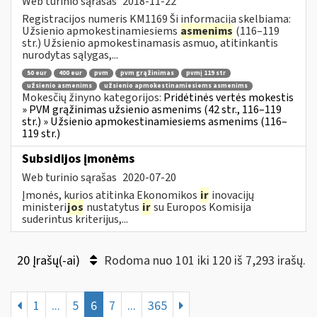
Web turinio sąrašas
2018-11-22
Registracijos numeris KM1169 Ši informacija skelbiama:
Užsienio apmokestinamiesiems
asmenims
(116–119
str.) Užsienio apmokestinamasis asmuo, atitinkantis
nurodytas sąlygas,...
50 eur
400 eur
pvm
pvm grąžinimas
pvmį 119 str
užsienio asmenims
užsienio apmokestinamiesiems asmenims
Mokesčių žinyno kategorijos:
Pridėtinės vertės mokestis
» PVM grąžinimas užsienio asmenims (42 str., 116–119
str.) » Užsienio apmokestinamiesiems asmenims (116–
119 str.)
Subsidijos įmonėms
Web turinio sąrašas
2020-07-20
Įmonės, kurios atitinka Ekonomikos
ir
inovacijų
ministeri
jos
nustatytus
ir
su Europos Komisija
suderintus kriterijus,...
20 Įrašų(-ai)
Rodoma nuo 101 iki 120 iš 7,293 irašų.
1
...
5
6
7
...
365