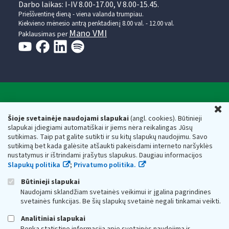
Darbo laikas: I-IV 8.00-17.00, V 8.00-15.45.
Prieššventinę dieną - viena valanda trumpiau.
Kiekvieno mėnesio antrą penktadienį 8.00 val. - 12.00 val.
Mano VMI
Paklausimas per
Valstybinė mokesčių inspekcija prie Lietuvos
U
Respublikos finansų ministerijos
Šioje svetainėje naudojami slapukai
(angl. cookies). Būtinieji
slapukai įdiegiami automatiškai ir jiems nėra reikalingas Jūsų
Biudžetinė įstaiga. Juridinio asmens kodas — 188659752,
sutikimas. Taip pat galite sutikti ir su kitų slapukų naudojimu. Savo
adresas: Vasario 16-osios g. 14, 01107 Vilnius, Lietuva, el.paštas:
sutikimą bet kada galėsite atšaukti pakeisdami interneto naršyklės
vmi@vmi.lt
, E. pristatymo dėžutės adresas 188659752
nustatymus ir ištrindami įrašytus slapukus. Daugiau informacijos
Duomenys apie Valstybinę mokesčių inspekciją prie Lietuvos
Slapukų politika
;
Privatumo politika.
Respublikos finansų ministerijos kaupiami ir saugomi Juridinių
asmenų registre
Būtinieji slapukai
Naudojami sklandžiam svetainės veikimui ir įgalina pagrindines
svetainės funkcijas. Be šių slapukų svetainė negali tinkamai veikti.
Analitiniai slapukai
Renka statistinę informaciją apie svetainės naudojimą ir