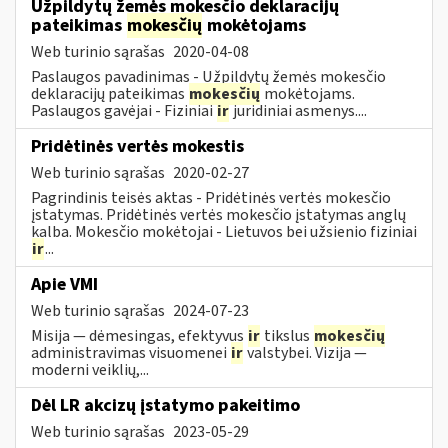
Užpildytų žemės mokesčio deklaracijų
pateikimas
mokesčių
mokėtojams
Web turinio sąrašas
2020-04-08
Paslaugos pavadinimas - Užpildytų žemės mokesčio
deklaracijų pateikimas
mokesčių
mokėtojams.
Paslaugos gavėjai - Fiziniai
ir
juridiniai asmenys....
Pridėtinės vertės mokestis
Web turinio sąrašas
2020-02-27
Pagrindinis teisės aktas - Pridėtinės vertės mokesčio
įstatymas. Pridėtinės vertės mokesčio įstatymas anglų
kalba. Mokesčio mokėtojai - Lietuvos bei užsienio fiziniai
ir
...
Apie VMI
Web turinio sąrašas
2024-07-23
Misija — dėmesingas, efektyvus
ir
tikslus
mokesčių
administravimas visuomenei
ir
valstybei. Vizija —
moderni veiklių,...
Dėl LR akcizų įstatymo pakeitimo
Web turinio sąrašas
2023-05-29