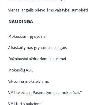
Vienas langelis prievolėms valstybei sumokėti
NAUDINGA
Mokesčiai ir jų dydžiai
Atsiskaitymas grynaisiais pinigais
Dažniausiai užduodami klausimai
Mokesčių ABC
Viktorina moksleiviams
VMI kviečia į „Pasimatymą su mokesčiais“
VMI turto aukcionai