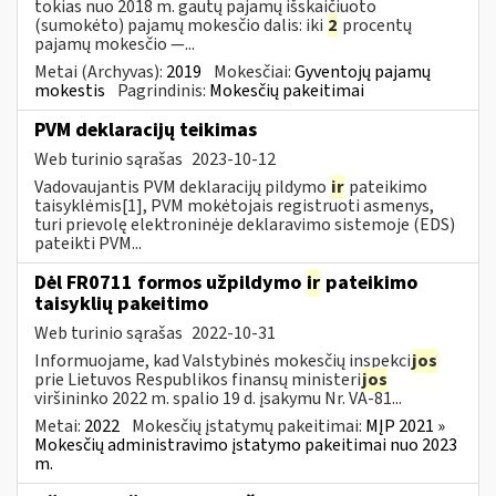
tokias nuo 2018 m. gautų pajamų išskaičiuoto
(sumokėto) pajamų mokesčio dalis: iki
2
procentų
pajamų mokesčio —...
Metai (Archyvas):
2019
Mokesčiai:
Gyventojų pajamų
mokestis
Pagrindinis:
Mokesčių pakeitimai
PVM deklaracijų teikimas
Web turinio sąrašas
2023-10-12
Vadovaujantis PVM deklaracijų pildymo
ir
pateikimo
taisyklėmis[1], PVM mokėtojais registruoti asmenys,
turi prievolę elektroninėje deklaravimo sistemoje (EDS)
pateikti PVM...
Dėl FR0711 formos užpildymo
ir
pateikimo
taisyklių pakeitimo
Web turinio sąrašas
2022-10-31
Informuojame, kad Valstybinės mokesčių inspekci
jos
prie Lietuvos Respublikos finansų ministeri
jos
viršininko 2022 m. spalio 19 d. įsakymu Nr. VA-81...
Metai:
2022
Mokesčių įstatymų pakeitimai:
MĮP 2021 »
Mokesčių administravimo įstatymo pakeitimai nuo 2023
m.