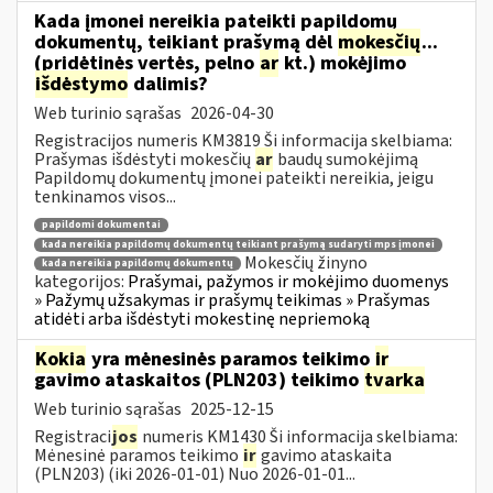
Kada įmonei nereikia pateikti papildomų
dokumentų, teikiant prašymą dėl
mokesčių
...
(pridėtinės vertės, pelno
ar
kt.) mokėjimo
išdėstymo
dalimis?
Web turinio sąrašas
2026-04-30
Registracijos numeris KM3819 Ši informacija skelbiama:
Prašymas išdėstyti mokesčių
ar
baudų sumokėjimą
Papildomų dokumentų įmonei pateikti nereikia, jeigu
tenkinamos visos...
papildomi dokumentai
kada nereikia papildomų dokumentų teikiant prašymą sudaryti mps įmonei
Mokesčių žinyno
kada nereikia papildomų dokumentų
kategorijos:
Prašymai, pažymos ir mokėjimo duomenys
» Pažymų užsakymas ir prašymų teikimas » Prašymas
atidėti arba išdėstyti mokestinę nepriemoką
Kokia
yra mėnesinės paramos teikimo
ir
gavimo ataskaitos (PLN203) teikimo
tvarka
Web turinio sąrašas
2025-12-15
Registraci
jos
numeris KM1430 Ši informacija skelbiama:
Mėnesinė paramos teikimo
ir
gavimo ataskaita
(PLN203) (iki 2026-01-01) Nuo 2026-01-01...