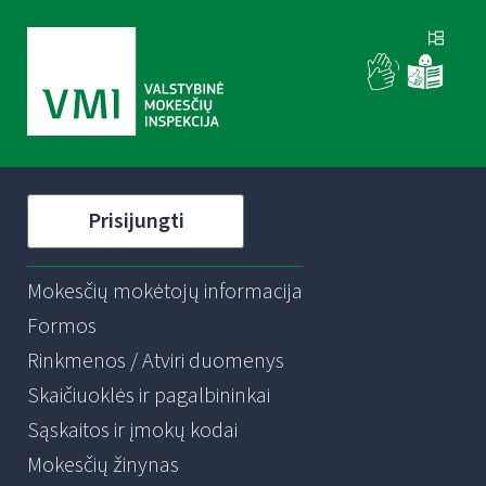
Prisijungti
Mokesčių mokėtojų informacija
Formos
Rinkmenos / Atviri duomenys
Skaičiuoklės ir pagalbininkai
Sąskaitos ir įmokų kodai
Mokesčių žinynas