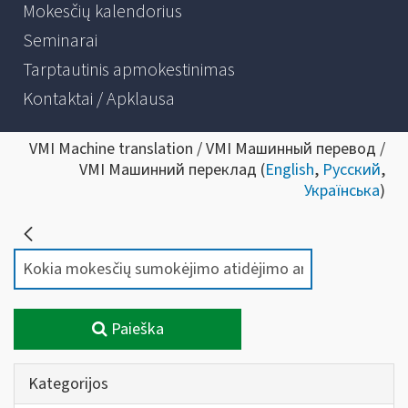
Mokesčių kalendorius
Seminarai
Tarptautinis apmokestinimas
Kontaktai / Apklausa
VMI Machine translation / VMI Машинный перевод /
VMI Машинний переклад (
English
,
Русский
,
Українська
)
Paieška
Kategorijos