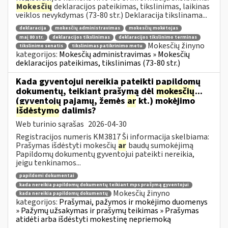
Mokesčių
deklaracijos pateikimas, tikslinimas, laikinas
veiklos nevykdymas (73-80 str.) Deklaracija tikslinama...
deklaracija
mokesčių administravimas
mokesčių mokėtojas
maį 80 str.
deklaracijos tikslinimas
deklaracijos tikslinimo terminas
Mokesčių žinyno
tikslinimo senatis
tikslinimas patikrinimo metu
kategorijos:
Mokesčių administravimas » Mokesčių
deklaracijos pateikimas, tikslinimas (73-80 str.)
Kada gyventojui nereikia pateikti papildomų
dokumentų, teikiant prašymą dėl
mokesčių
...
(gyventojų pajamų, žemės
ar
kt.) mokėjimo
išdėstymo
dalimis?
Web turinio sąrašas
2026-04-30
Registracijos numeris KM3817 Ši informacija skelbiama:
Prašymas išdėstyti mokesčių
ar
baudų sumokėjimą
Papildomų dokumentų gyventojui pateikti nereikia,
jeigu tenkinamos...
papildomi dokumentai
kada nereikia papildomų dokumentų teikiant mps prašymą gyventojui
Mokesčių žinyno
kada nereikia papildomų dokumentų
kategorijos:
Prašymai, pažymos ir mokėjimo duomenys
» Pažymų užsakymas ir prašymų teikimas » Prašymas
atidėti arba išdėstyti mokestinę nepriemoką