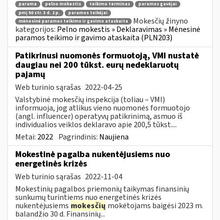
parama
pelno mokestis
teikimo terminas
paramos gavėjai
pmį 50 str. 3 d. 2 p.
paramos teikėjai
Mokesčių žinyno
mėnesinė paramos teikimo ir gavimo ataskaita
kategorijos:
Pelno mokestis » Deklaravimas » Mėnesinė
paramos teikimo ir gavimo ataskaita (PLN203)
Patikrinusi nuomonės formuotoją, VMI nustatė
daugiau nei 200 tūkst. eurų nedeklaruotų
pajamų
Web turinio sąrašas
2022-04-25
Valstybinė mokesčių inspekcija (toliau – VMI)
informuoja, jog atlikus vieno nuomonės formuotojo
(angl. influencer) operatyvų patikrinimą, asmuo iš
individualios veiklos deklaravo apie 200,5 tūkst....
Metai:
2022
Pagrindinis:
Naujiena
Mokestinė pagalba nukentėjusiems nuo
energetinės krizės
Web turinio sąrašas
2022-11-04
Mokestinių pagalbos priemonių taikymas finansinių
sunkumų turintiems nuo energetinės krizės
nukentėjusiems
mokesčių
mokėtojams baigėsi 2023 m.
balandžio 30 d. Finansinių...