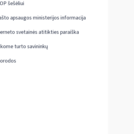
OP šešėliui
ašto apsaugos ministerijos informacija
terneto svetainės atitikties paraiška
škome turto savininkų
orodos