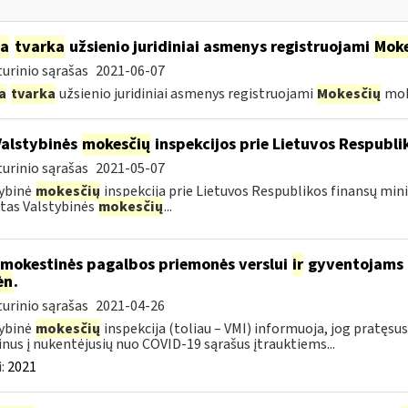
ia
tvarka
užsienio juridiniai asmenys registruojami
Moke
urinio sąrašas
2021-06-07
a
tvarka
užsienio juridiniai asmenys registruojami
Mokesčių
mok
Valstybinės
mokesčių
inspekcijos prie Lietuvos Respublik
urinio sąrašas
2021-05-07
ybinė
mokesčių
inspekcija prie Lietuvos Respublikos finansų mini
tas Valstybinės
mokesčių
...
 mokestinės pagalbos priemonės verslui
ir
gyventojams pr
ėn
.
urinio sąrašas
2021-04-26
ybinė
mokesčių
inspekcija (toliau – VMI) informuoja, jog pratę
nus į nukentėjusių nuo COVID-19 sąrašus įtrauktiems...
:
2021