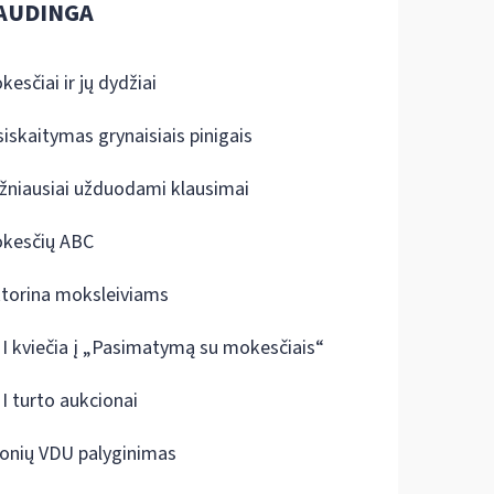
AUDINGA
kesčiai ir jų dydžiai
siskaitymas grynaisiais pinigais
žniausiai užduodami klausimai
kesčių ABC
ktorina moksleiviams
I kviečia į „Pasimatymą su mokesčiais“
I turto aukcionai
onių VDU palyginimas