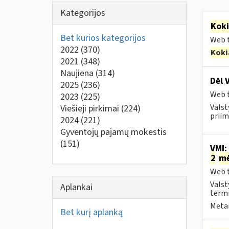
Kategorijos
Kok
Bet kurios kategorijos
Web t
2022
(370)
Koki
2021
(348)
Naujiena
(314)
Dėl 
2025
(236)
Web t
2023
(225)
Valst
Viešieji pirkimai
(224)
priim
2024
(221)
Gyventojų pajamų mokestis
(151)
VMI:
2
m
Web t
Valst
Aplankai
termi
Metai
Bet kurį aplanką