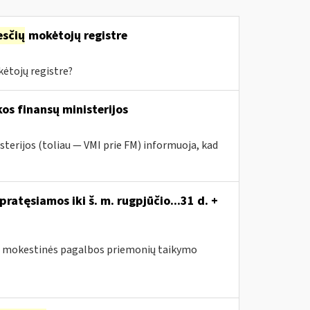
sčių
mokėtojų registre
ėtojų registre?
os finansų ministerijos
sterijos (toliau — VMI prie FM) informuoja, kad
atęsiamos iki š. m. rugpjūčio...31 d. +
sus mokestinės pagalbos priemonių taikymo