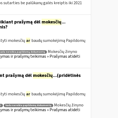
sutarties be palūkanų galės kreiptis iki 2021
eikiant prašymą dėl
mokesčių
...
mis?
styti mokesčių
ar
baudų sumokėjimą Papildomų
Mokesčių žinyno
kada nereikia papildomų dokumentų
mas ir prašymų teikimas » Prašymas atidėti
ant prašymą dėl
mokesčių
...(pridėtinės
styti mokesčių
ar
baudų sumokėjimą Papildomų
Mokesčių žinyno
i
kada nereikia papildomų dokumentų
mas ir prašymų teikimas » Prašymas atidėti