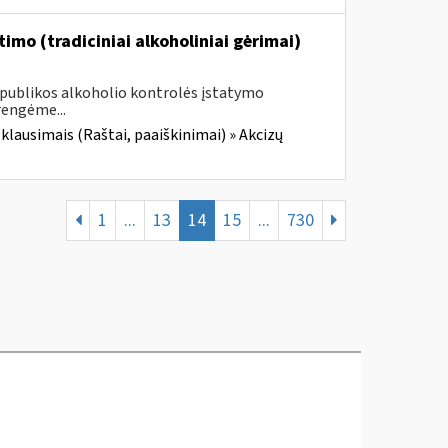
imo (tradiciniai alkoholiniai gėrimai)
Respublikos alkoholio kontrolės įstatymo
rengėme...
 klausimais (Raštai, paaiškinimai) » Akcizų
1
...
13
14
15
...
730