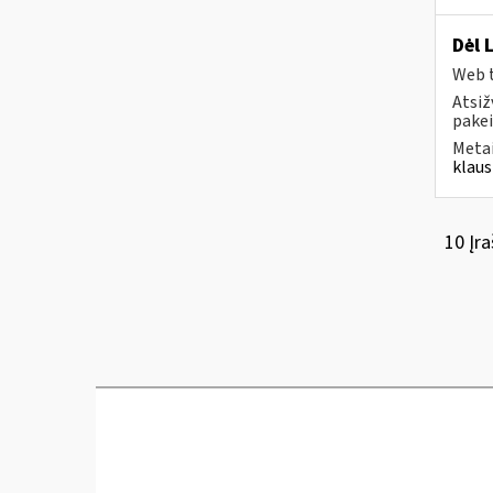
Dėl 
Web t
Atsiž
pakei
Metai
klaus
10 Įra