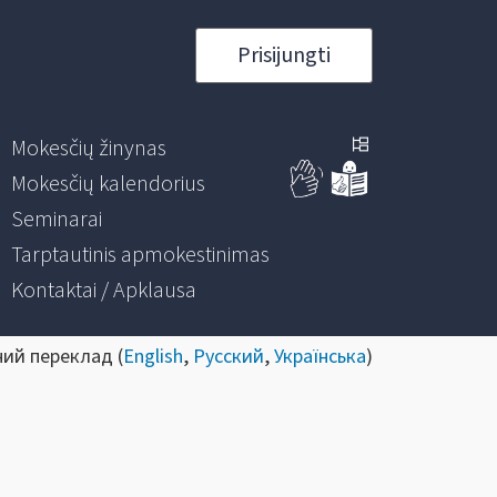
Prisijungti
Mokesčių žinynas
Mokesčių kalendorius
Seminarai
Tarptautinis apmokestinimas
Kontaktai / Apklausa
ний переклад (
English
,
Русский
,
Українська
)