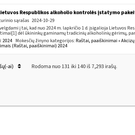
Lietuvos Respublikos alkoholio kontrolės įstatymo pakeit
urinio sąrašas
2024-10-29
velgdami į tai, kad nuo 2024 m. lapkričio 1 d. įsigalioja Lietuvos 
timai[1] dėl ūkininkų gaminamų tradicinių alkoholinių gėrimų, pa
:
2024
Mokesčių žinyno kategorijos:
Raštai, paaiškinimai » Akcizų
imais (Raštai, paaiškinimai) 2024
šų(-ai)
Rodoma nuo 131 iki 140 iš 7,293 irašų.