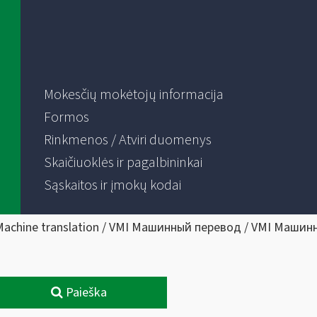
Mokesčių mokėtojų informacija
Formos
Rinkmenos / Atviri duomenys
Skaičiuoklės ir pagalbininkai
Sąskaitos ir įmokų kodai
Machine translation / VMI Машинный перевод / VMI Машин
Paieška