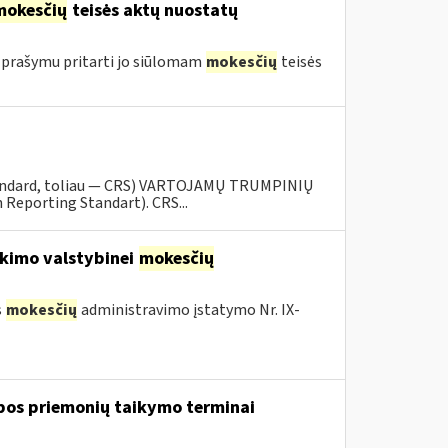
mokesčių
teisės aktų nuostatų
 prašymu pritarti jo siūlomam
mokesčių
teisės
tandard, toliau — CRS) VARTOJAMŲ TRUMPINIŲ
eporting Standart). CRS...
kimo valstybinei
mokesčių
s
mokesčių
administravimo įstatymo Nr. IX-
lbos priemonių taikymo terminai