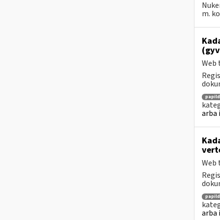
Nuke
m. kov
Kada
(gyv
Web t
Regis
dokum
papil
kateg
arba 
Kada
vert
Web t
Regis
dokum
papil
kateg
arba 