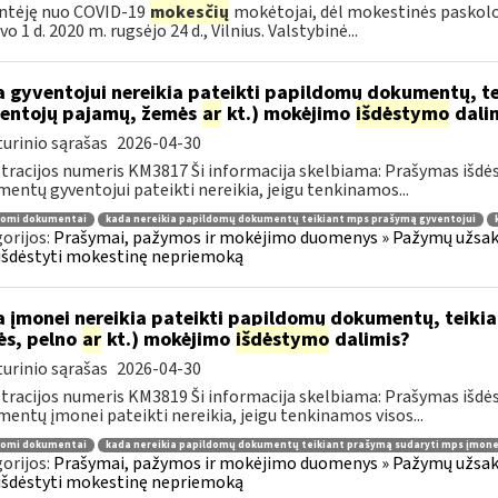
ntėję nuo COVID-19
mokesčių
mokėtojai, dėl mokestinės paskolos 
o 1 d. 2020 m. rugsėjo 24 d., Vilnius. Valstybinė...
 gyventojui nereikia pateikti papildomų dokumentų, t
entojų pajamų, žemės
ar
kt.) mokėjimo
išdėstymo
dali
urinio sąrašas
2026-04-30
tracijos numeris KM3817 Ši informacija skelbiama: Prašymas išdė
entų gyventojui pateikti nereikia, jeigu tenkinamos...
domi dokumentai
kada nereikia papildomų dokumentų teikiant mps prašymą gyventojui
orijos:
Prašymai, pažymos ir mokėjimo duomenys » Pažymų užsaky
išdėstyti mokestinę nepriemoką
 įmonei nereikia pateikti papildomų dokumentų, teiki
ės, pelno
ar
kt.) mokėjimo
išdėstymo
dalimis?
urinio sąrašas
2026-04-30
tracijos numeris KM3819 Ši informacija skelbiama: Prašymas išdė
entų įmonei pateikti nereikia, jeigu tenkinamos visos...
domi dokumentai
kada nereikia papildomų dokumentų teikiant prašymą sudaryti mps įmone
orijos:
Prašymai, pažymos ir mokėjimo duomenys » Pažymų užsaky
išdėstyti mokestinę nepriemoką