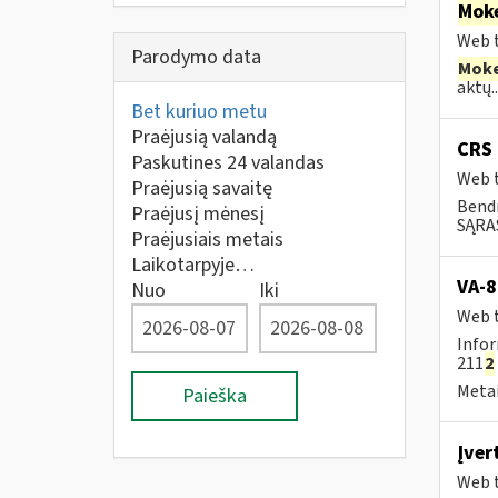
Moke
Web t
Parodymo data
Moke
aktų..
Bet kuriuo metu
Praėjusią valandą
CRS 
Paskutines 24 valandas
Web t
Praėjusią savaitę
Bend
Praėjusį mėnesį
SĄRAŠ
Praėjusiais metais
Laikotarpyje…
VA-8
Nuo
Iki
Web t
Infor
211
2
Metai
Paieška
Įver
Web t