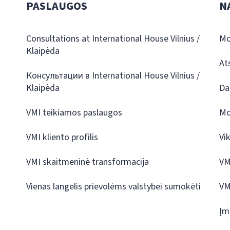
PASLAUGOS
N
Consultations at International House Vilnius /
Mo
Klaipėda
At
Консультации в International House Vilnius /
Klaipėda
Da
VMI teikiamos paslaugos
Mo
VMI kliento profilis
Vi
VMI skaitmeninė transformacija
VM
Vienas langelis prievolėms valstybei sumokėti
VM
Įm