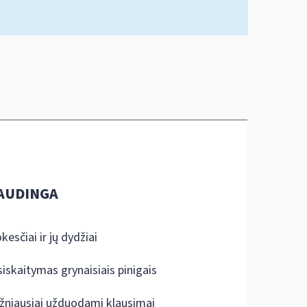
AUDINGA
kesčiai ir jų dydžiai
siskaitymas grynaisiais pinigais
žniausiai užduodami klausimai