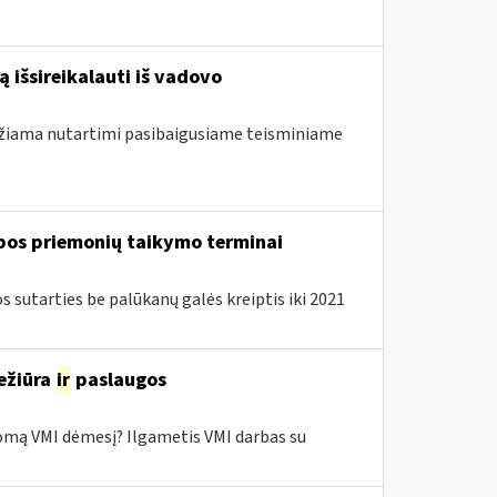
 išsireikalauti iš vadovo
ndžiama nutartimi pasibaigusiame teisminiame
lbos priemonių taikymo terminai
sutarties be palūkanų galės kreiptis iki 2021
ežiūra
ir
paslaugos
domą VMI dėmesį? Ilgametis VMI darbas su