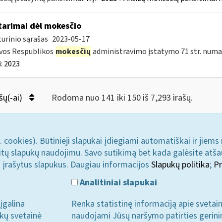
tarimai dėl mokesčio
urinio sąrašas
2023-05-17
vos Respublikos
mokesčių
administravimo įstatymo 71 str. numa
:
2023
šų(-ai)
Rodoma nuo 141 iki 150 iš 7,293 irašų.
. cookies). Būtinieji slapukai įdiegiami automatiškai ir jiems
u kitų slapukų naudojimu. Savo sutikimą bet kada galėsite atš
i įrašytus slapukus. Daugiau informacijos
Slapukų politika
;
Pr
Analitiniai slapukai
įgalina
Renka statistinę informaciją apie svetai
ukų svetainė
naudojami Jūsų naršymo patirties gerini