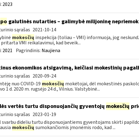
:
2023
po
galutinės nutarties – galimybė milijoninę nepriemoką
urinio sąrašas
2021-10-14
ybinė
mokesčių
inspekcija (toliau – VMI) informuoja, jog nesku
 pritarta VMI reikalavimui, kad beveik...
:
2021
Pagrindinis:
Naujiena
tinus ekonomikos atsigavimą, keičiasi mokestinių paga
urinio sąrašas
2020-09-24
ntėję nuo COVID-19
mokesčių
mokėtojai, dėl mokestinės paskolos 
o 1 d. 2020 m. rugsėjo 24 d., Vilnius. Valstybinė...
lės vertės turtu disponuojančių gyventojų
mokesčių
pri
urinio sąrašas
2023-01-19
 svarbu dideliu turtu disponuojantiems gyventojams skirti papil
ausia
mokesčių
sumokančiomis įmonėmis rodo, kad ...