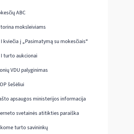
kesčių ABC
ktorina moksleiviams
I kviečia į „Pasimatymą su mokesčiais“
I turto aukcionai
onių VDU palyginimas
OP šešėliui
ašto apsaugos ministerijos informacija
terneto svetainės atitikties paraiška
škome turto savininkų