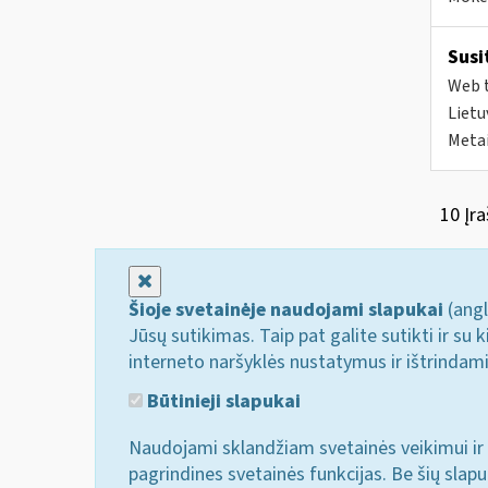
Susi
Web t
Lietu
Metai
10 Įra
Uždaryti
Šioje svetainėje naudojami slapukai
(angl
Jūsų sutikimas. Taip pat galite sutikti ir s
interneto naršyklės nustatymus ir ištrindam
Būtinieji slapukai
Naudojami sklandžiam svetainės veikimui ir 
pagrindines svetainės funkcijas. Be šių slap