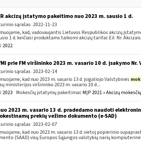
LR akcizų įstatymo pakeitimo nuo 2023 m. sausio 1 d.
urinio sąrašas
2022-11-23
muojame, kad, vadovaujantis Lietuvos Respublikos akcizų įstatymo 
sio 1 d. keičiasi produktams taikomi akcizų tarifai: Eil. Nr. Akcizais.
:
2022
VMI prie FM viršininko 2023 m. vasario 10 d. įsakymo Nr. 
urinio sąrašas
2023-02-14
muojame, kad nuo 2023 m. vasario 13 d. įsigaliojo Valstybinės
mok
sų ministerijos viršininko 2023 m. vasario 10 d....
:
2023
Mokesčių įstatymų pakeitimai:
MĮP 2021 » Akcizų mokesčių
nuo 2023 m. vasario 13 d. pradedamo naudoti elektronin
kestinamų prekių vežimo dokumento (e-SAD)
urinio sąrašas
2023-02-07
muojame, kad nuo 2023 m. vasario 13 d. vietoj popierinio supapr
ento (SAAD) visų Europos Sąjungos valstybių narių kompiuterinės