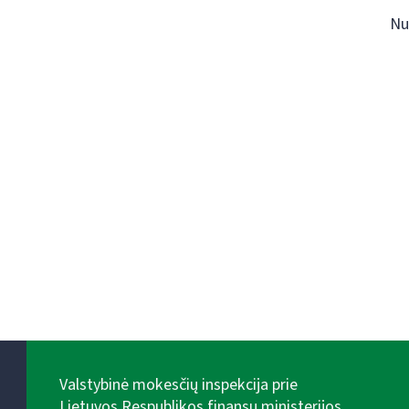
Nu
Valstybinė mokesčių inspekcija prie
Lietuvos Respublikos finansų ministerijos