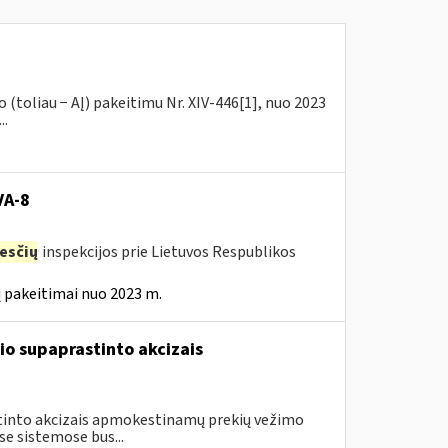
(toliau − AĮ) pakeitimu Nr. XIV-446[1], nuo 2023
..
VA-8
esčių
inspekcijos prie Lietuvos Respublikos
 pakeitimai nuo 2023 m.
io supaprastinto akcizais
astinto akcizais apmokestinamų prekių vežimo
e sistemose bus...