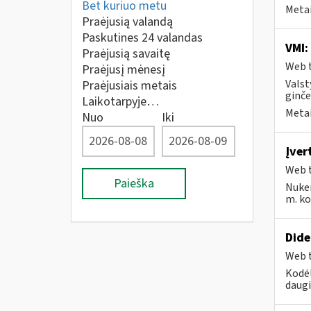
Bet kuriuo metu
Metai
Praėjusią valandą
Paskutines 24 valandas
VMI:
Praėjusią savaitę
Web t
Praėjusį mėnesį
Valst
Praėjusiais metais
ginče
Laikotarpyje…
Metai
Nuo
Iki
Įver
Web t
Paieška
Nuke
m. kov
Dide
Web t
Kodėl
daugi