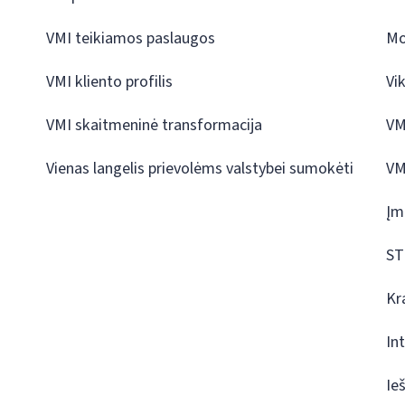
VMI teikiamos paslaugos
Mo
VMI kliento profilis
Vi
VMI skaitmeninė transformacija
VM
Vienas langelis prievolėms valstybei sumokėti
VM
Įm
ST
Kr
In
Ie