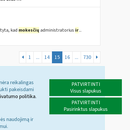
tyta, kad
mokesčių
administratorius
ir
...
1
...
14
15
16
...
730
 nėra reikalingas
PATVIRTINTI
aukti pakeisdami
Visus slapukus
ivatumo politika.
PATVIRTINTI
Pasirinktus slapukus
nės naudojimą ir
mui.