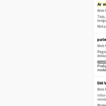
Ar
m
Web t
Taip,
lengv
Metai
pate
Web t
Regis
dokum
papil
Prašy
moke
Dėl 
Web t
Infor
minis
Mokes