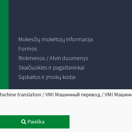
Mokesčių mokėtojų informacija
Formos
Rinkmenos / Atviri duomenys
Skaičiuoklės ir pagalbininkai
Sąskaitos ir įmokų kodai
Machine translation / VMI Машинный перевод / VMI Машин
Paieška