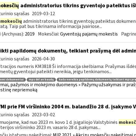
okesčių
administratorius tikrins gyventojo pateiktus i
urinio sąrašas
2019-03-12
mokesčių
administratorius tikrins gyventojų pateiktus dokument
atą. Taip pat bus tikrinama informacija įvairiose...
 (Archyvas):
2019
Mokesčiai:
Gyventojų pajamų mokestis
Pagrind
ikti papildomų dokumentų, teikiant prašymą dėl admi
urinio sąrašas
2026-04-30
tracijos numeris KM3818 Ši informacija skelbiama: Prašymas išdė
entų gyventojui pateikti nereikia, jeigu tenkinamos...
domi dokumentai
mps dėl an baudų
kada nereikia papildomų dokumentų teikiant mps pr
mai, pažymos ir mokėjimo duomenys » Pažymų užsakymas ir prašym
stinę nepriemoką
VMI prie FM viršininko 2004 m. balandžio 28 d. įsakymo 
urinio sąrašas
2023-03-02
muojame, kad nuo 2023 m. kovo 1 d. įsigaliojo Valstybinės
mokesč
terijos viršininko 2023 m. vasario 28 d. įsakymas...
čių įstatymų pakeitimai:
MĮP 2021 » Akcizų mokesčių pakeitimai 