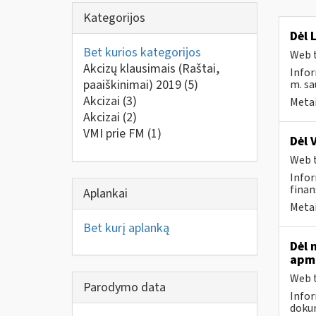
Kategorijos
Dėl 
Bet kurios kategorijos
Web t
Akcizų klausimais (Raštai,
Infor
paaiškinimai) 2019
(5)
m. sau
Akcizai
(3)
Metai
Akcizai
(2)
VMI prie FM
(1)
Dėl 
Web t
Infor
finan
Aplankai
Metai
Bet kurį aplanką
Dėl 
apmo
Web t
Parodymo data
Infor
dokum