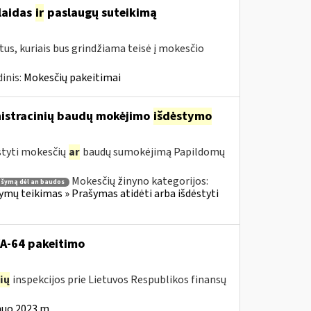
šlaidas
ir
paslaugų suteikimą
us, kuriais bus grindžiama teisė į mokesčio
inis:
Mokesčių pakeitimai
nistracinių baudų mokėjimo
išdėstymo
styti mokesčių
ar
baudų sumokėjimą Papildomų
Mokesčių žinyno kategorijos:
ašymą dėl an baudos
ų teikimas » Prašymas atidėti arba išdėstyti
VA-64 pakeitimo
ių
inspekcijos prie Lietuvos Respublikos finansų
nuo 2023 m.