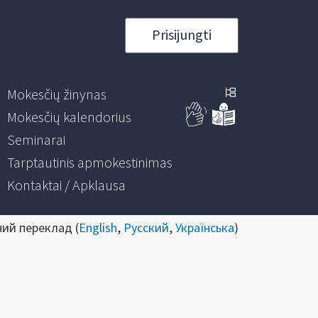
Prisijungti
Mokesčių žinynas
Mokesčių kalendorius
Seminarai
Tarptautinis apmokestinimas
Kontaktai / Apklausa
ний переклад (
English
,
Русский
,
Українська
)