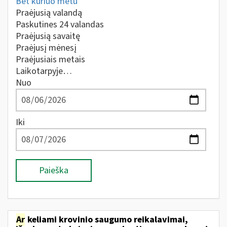
Bet kuriuo metu
Praėjusią valandą
Paskutines 24 valandas
Praėjusią savaitę
Praėjusį mėnesį
Praėjusiais metais
Laikotarpyje…
Nuo
Iki
Paieška
Ar
keliami krovinio saugumo reikalavimai,