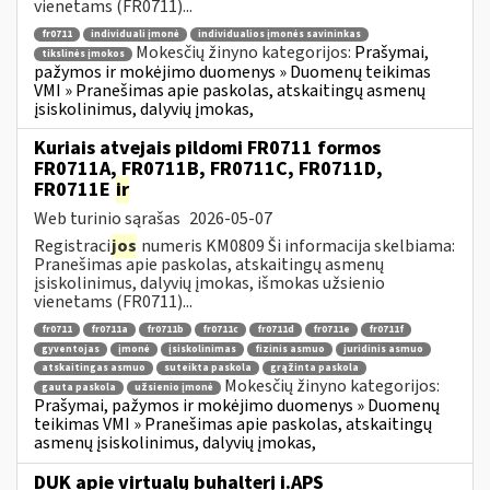
vienetams (FR0711)...
fr0711
individuali įmonė
individualios įmonės savininkas
Mokesčių žinyno kategorijos:
Prašymai,
tikslinės įmokos
pažymos ir mokėjimo duomenys » Duomenų teikimas
VMI » Pranešimas apie paskolas, atskaitingų asmenų
įsiskolinimus, dalyvių įmokas,
Kuriais atvejais pildomi FR0711 formos
FR0711A, FR0711B, FR0711C, FR0711D,
FR0711E
ir
Web turinio sąrašas
2026-05-07
Registraci
jos
numeris KM0809 Ši informacija skelbiama:
Pranešimas apie paskolas, atskaitingų asmenų
įsiskolinimus, dalyvių įmokas, išmokas užsienio
vienetams (FR0711)...
fr0711
fr0711a
fr0711b
fr0711c
fr0711d
fr0711e
fr0711f
gyventojas
įmonė
įsiskolinimas
fizinis asmuo
juridinis asmuo
atskaitingas asmuo
suteikta paskola
grąžinta paskola
Mokesčių žinyno kategorijos:
gauta paskola
užsienio įmonė
Prašymai, pažymos ir mokėjimo duomenys » Duomenų
teikimas VMI » Pranešimas apie paskolas, atskaitingų
asmenų įsiskolinimus, dalyvių įmokas,
DUK apie virtualų buhalterį i.APS