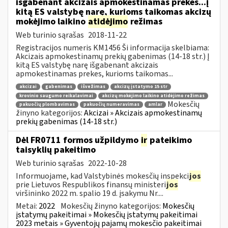
išgabenant akcizais apmokestinamas prekes...į
kitą ES valstybę narę, kurioms taikomas akcizų
mokėjimo laikino
atidėjimo
režimas
Web turinio sąrašas
2018-11-22
Registracijos numeris KM1456 Ši informacija skelbiama:
Akcizais apmokestinamų prekių gabenimas (14-18 str.) Į
kitą ES valstybę narę išgabenant akcizais
apmokestinamas prekes, kurioms taikomas...
akcizai
gabenimas
išvežimas
akcizų įstatymo 15 str
krovinio saugumo reikalavimai
akcizų mokėjimo laikino atidėjimo režimas
Mokesčių
pakuočių plombavimas
pakuočių numeravimas
amlar
žinyno kategorijos:
Akcizai » Akcizais apmokestinamų
prekių gabenimas (14-18 str.)
Dėl FR0711 formos užpildymo
ir
pateikimo
taisyklių pakeitimo
Web turinio sąrašas
2022-10-28
Informuojame, kad Valstybinės mokesčių inspekci
jos
prie Lietuvos Respublikos finansų ministeri
jos
viršininko 2022 m. spalio 19 d. įsakymu Nr....
Metai:
2022
Mokesčių žinyno kategorijos:
Mokesčių
įstatymų pakeitimai » Mokesčių įstatymų pakeitimai
2023 metais » Gyventojų pajamų mokesčio pakeitimai