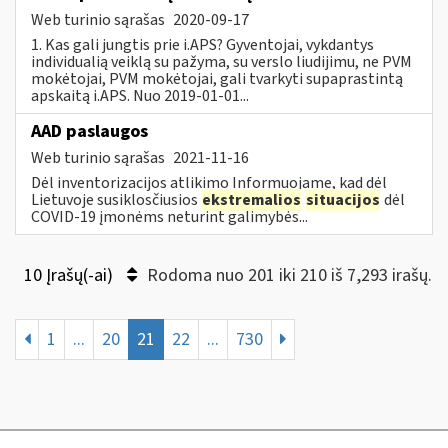
Web turinio sąrašas
2020-09-17
1. Kas gali jungtis prie i.APS? Gyventojai, vykdantys
individualią veiklą su pažyma, su verslo liudijimu, ne PVM
mokėtojai, PVM mokėtojai, gali tvarkyti supaprastintą
apskaitą i.APS. Nuo 2019-01-01...
AAD paslaugos
Web turinio sąrašas
2021-11-16
Dėl inventorizacijos atlikimo Informuojame, kad dėl
Lietuvoje susiklosčiusios
ekstremalios
situacijos
dėl
COVID-19 įmonėms neturint galimybės...
10 Įrašų(-ai)
Rodoma nuo 201 iki 210 iš 7,293 irašų.
1
...
20
21
22
...
730