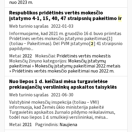
nuo 2023 m.
Respublikos pridėtinės vertės mokesčio
įstatymo 4-1, 15, 40, 47 straipsnių pakeitimo
ir
Web turinio sąrašas
2022-01-03
Informuojame, kad 2021 m. gruodžio 16 d. buvo priimtas
Pridėtinės vertės mokesčio įstatymo pakeitimas[1]
(toliau − Pakeitimas). Dėl PVM įstatymo[
2
] 41 straipsnio
papildymo...
Metai:
2022
Mokesčiai:
Pridėtinės vertės mokestis
Mokesčių žinyno kategorijos:
Mokesčių įstatymų
pakeitimai » Mokesčių įstatymų pakeitimai 2022 metais
» Pridėtinės vertės mokesčio pakeitimai nuo 2022 m.
Nuo liepos 1 d. keičiasi mėsa turgavietėse
prekiaujančių verslininkų apskaitos taisyklės
Web turinio sąrašas
2021-06-30
Valstybinė mokesčių inspekcija (toliau – VMI)
informuoja, kad Žemės ūkio ministerija pakeitė
Turgavietės apskaitos žurnalo pildymo reikalavimus,
todėl nuo liepos 1 d. smulkieji verslininkai, mėsa...
Metai:
2021
Pagrindinis:
Naujiena