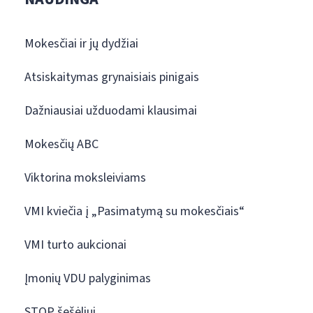
Mokesčiai ir jų dydžiai
Atsiskaitymas grynaisiais pinigais
Dažniausiai užduodami klausimai
Mokesčių ABC
Viktorina moksleiviams
VMI kviečia į „Pasimatymą su mokesčiais“
VMI turto aukcionai
Įmonių VDU palyginimas
STOP šešėliui