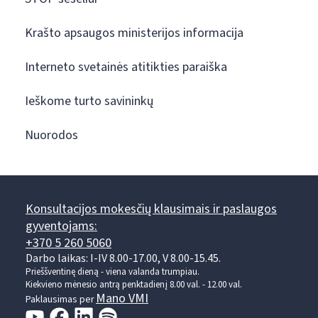
Krašto apsaugos ministerijos informacija
Interneto svetainės atitikties paraiška
Ieškome turto savininkų
Nuorodos
Konsultacijos mokesčių klausimais ir paslaugos
gyventojams:
+370 5 260 5060
Darbo laikas: I-IV 8.00-17.00, V 8.00-15.45.
Prieššventinę dieną - viena valanda trumpiau.
Kiekvieno mėnesio antrą penktadienį 8.00 val. - 12.00 val.
Mano VMI
Paklausimas per