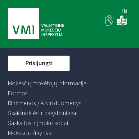
Prisijungti
Mokesčių mokėtojų informacija
Formos
Rinkmenos / Atviri duomenys
Skaičiuoklės ir pagalbininkai
Sąskaitos ir įmokų kodai
Mokesčių žinynas