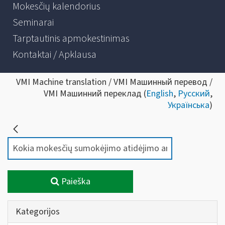
Mokesčių kalendorius
Seminarai
Tarptautinis apmokestinimas
Kontaktai / Apklausa
VMI Machine translation / VMI Машинный перевод /
VMI Машинний переклад (
English
,
Русский
,
Українська
)
Paieška
Kategorijos