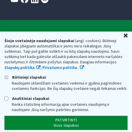
Valstybinė mokesčių inspekcija prie Lietuvos
U
Respublikos finansų ministerijos
Šioje svetainėje naudojami slapukai
(angl. cookies). Būtinieji
slapukai įdiegiami automatiškai ir jiems nėra reikalingas Jūsų
Biudžetinė įstaiga. Juridinio asmens kodas — 188659752,
sutikimas. Taip pat galite sutikti ir su kitų slapukų naudojimu. Savo
adresas: Vasario 16-osios g. 14, 01107 Vilnius, Lietuva, el.paštas:
sutikimą bet kada galėsite atšaukti pakeisdami interneto naršyklės
vmi@vmi.lt
, E. pristatymo dėžutės adresas 188659752
nustatymus ir ištrindami įrašytus slapukus. Daugiau informacijos
Duomenys apie Valstybinę mokesčių inspekciją prie Lietuvos
Slapukų politika
;
Privatumo politika.
Respublikos finansų ministerijos kaupiami ir saugomi Juridinių
asmenų registre
Būtinieji slapukai
Naudojami sklandžiam svetainės veikimui ir įgalina pagrindines
svetainės funkcijas. Be šių slapukų svetainė negali tinkamai veikti.
Analitiniai slapukai
Renka statistinę informaciją apie svetainės naudojimą ir
naudojami Jūsų naršymo patirties gerinimui.
PATVIRTINTI
Visus slapukus