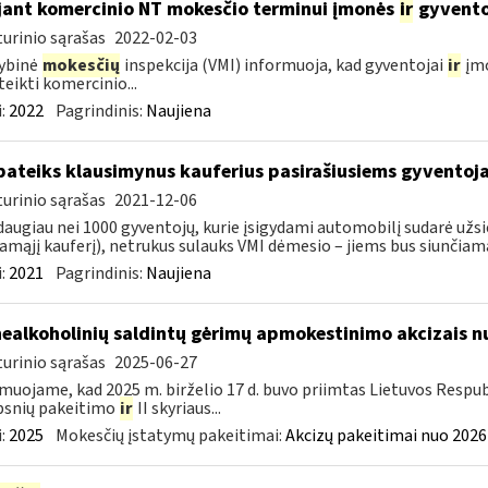
jant komercinio NT mokesčio terminui įmonės
ir
gyventoj
urinio sąrašas
2022-02-03
ybinė
mokesčių
inspekcija (VMI) informuoja, kad gyventojai
ir
įmo
ateikti komercinio...
:
2022
Pagrindinis:
Naujiena
pateiks klausimynus kauferius pasirašiusiems gyventoj
urinio sąrašas
2021-12-06
daugiau nei 1000 gyventojų, kurie įsigydami automobilį sudarė užs
amąjį kauferį), netrukus sulauks VMI dėmesio – jiems bus siunčiama
:
2021
Pagrindinis:
Naujiena
nealkoholinių saldintų gėrimų apmokestinimo akcizais nu
urinio sąrašas
2025-06-27
muojame, kad 2025 m. birželio 17 d. buvo priimtas Lietuvos Respub
psnių pakeitimo
ir
II skyriaus...
:
2025
Mokesčių įstatymų pakeitimai:
Akcizų pakeitimai nuo 2026