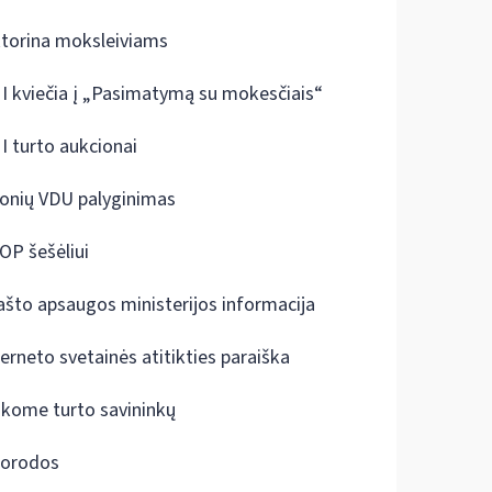
ktorina moksleiviams
I kviečia į „Pasimatymą su mokesčiais“
I turto aukcionai
onių VDU palyginimas
OP šešėliui
ašto apsaugos ministerijos informacija
terneto svetainės atitikties paraiška
škome turto savininkų
orodos