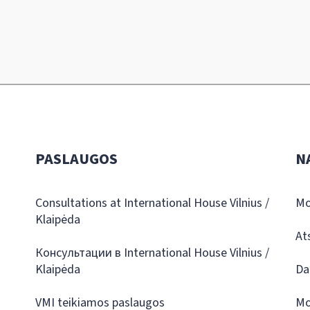
PASLAUGOS
N
Consultations at International House Vilnius /
Mo
Klaipėda
At
Консультации в International House Vilnius /
Klaipėda
Da
VMI teikiamos paslaugos
Mo