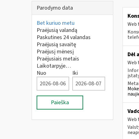
Parodymo data
Kons
Bet kuriuo metu
Web t
Praėjusią valandą
Konsu
Paskutines 24 valandas
telef
Praėjusią savaitę
Praėjusį mėnesį
Dėl 
Praėjusiais metais
Web t
Laikotarpyje…
Infor
Nuo
Iki
įstat
Metai
Mokes
nauji
Paieška
Vado
Web t
Valst
neaps