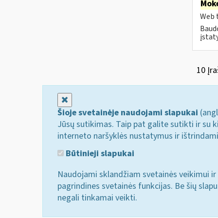
Moke
Web t
Baudo
įstat
10 Įra
Uždaryti
Šioje svetainėje naudojami slapukai
(angl
Jūsų sutikimas. Taip pat galite sutikti ir s
interneto naršyklės nustatymus ir ištrindam
Būtinieji slapukai
Naudojami sklandžiam svetainės veikimui ir 
pagrindines svetainės funkcijas. Be šių slap
negali tinkamai veikti.