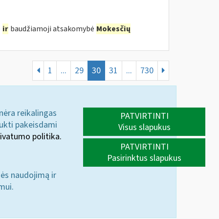
ė
ir
baudžiamoji atsakomybė
Mokesčių
1
...
29
30
31
...
730
 nėra reikalingas
PATVIRTINTI
aukti pakeisdami
Visus slapukus
ivatumo politika.
PATVIRTINTI
Pasirinktus slapukus
nės naudojimą ir
mui.