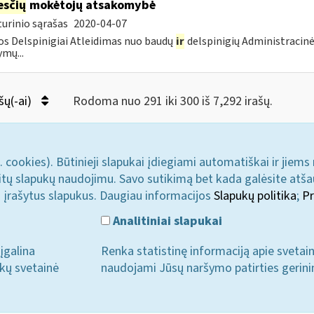
sčių
mokėtojų atsakomybė
urinio sąrašas
2020-04-07
s Delspinigiai Atleidimas nuo baudų
ir
delspinigių Administracin
ymų...
šų(-ai)
Rodoma nuo 291 iki 300 iš 7,292 irašų.
. cookies). Būtinieji slapukai įdiegiami automatiškai ir jiems
u kitų slapukų naudojimu. Savo sutikimą bet kada galėsite atš
i įrašytus slapukus. Daugiau informacijos
Slapukų politika
;
Pr
Analitiniai slapukai
įgalina
Renka statistinę informaciją apie svetai
ukų svetainė
naudojami Jūsų naršymo patirties gerini