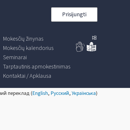
Prisijungti
Mokesčių žinynas
Mokesčių kalendorius
Seminarai
Tarptautinis apmokestinimas
Kontaktai / Apklausa
ний переклад (
English
,
Русский
,
Українська
)