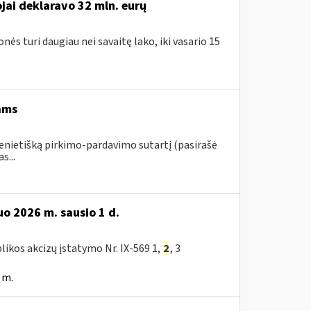
ai deklaravo 32 mln. eurų
nės turi daugiau nei savaitę lako, iki vasario 15
ams
ienietišką pirkimo-pardavimo sutartį (pasirašė
s...
o 2026 m. sausio 1 d.
likos akcizų įstatymo Nr. IX-569 1,
2
, 3
 m.