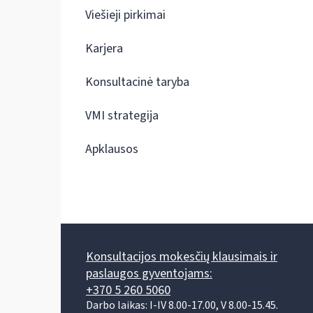
Viešieji pirkimai
Karjera
Konsultacinė taryba
VMI strategija
Apklausos
Konsultacijos mokesčių klausimais ir
paslaugos gyventojams:
+370 5 260 5060
Darbo laikas: I-IV 8.00-17.00, V 8.00-15.45.