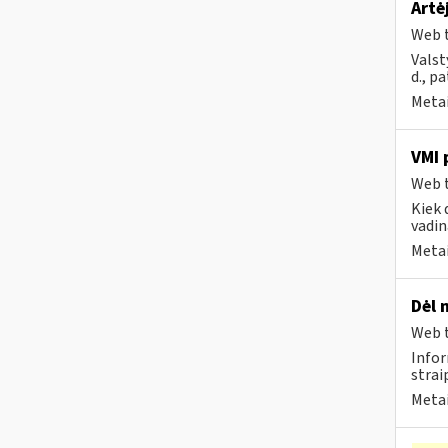
Artė
Web t
Valst
d., p
Metai
VMI 
Web t
Kiek 
vadin
Metai
Dėl 
Web t
Infor
strai
Metai