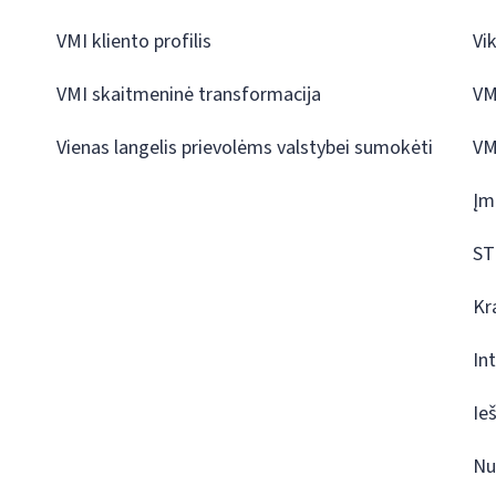
VMI kliento profilis
Vi
VMI skaitmeninė transformacija
VM
Vienas langelis prievolėms valstybei sumokėti
VM
Įm
ST
Kr
In
Ie
Nu