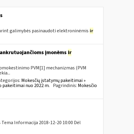
s
urint galimybės pasinaudoti elektroninėmis
ir
 bankrutuojančioms įmonėms
ir
io apmokestinimo PVM[1] mechanizmas (PVM
kia...
tegorijos:
Mokesčių įstatymų pakeitimai »
o pakeitimai nuo 2022 m.
Pagrindinis:
Mokesčio
s Tema Informacija 2018-12-20 10:00 Dėl