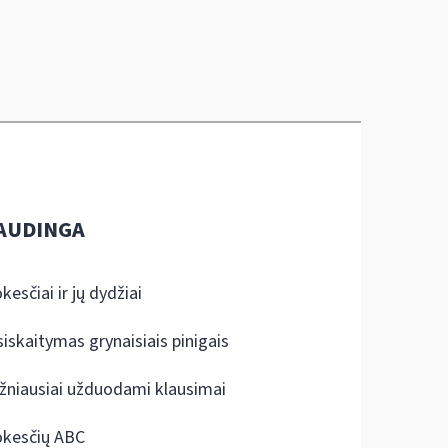
AUDINGA
kesčiai ir jų dydžiai
siskaitymas grynaisiais pinigais
žniausiai užduodami klausimai
kesčių ABC