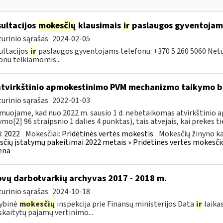
ultacijos
mokesčių
klausimais
ir
paslaugos gyventojam
urinio sąrašas
2024-02-05
ltacijos
ir
paslaugos gyventojams telefonu: +370 5 260 5060 Net
onu teikiamomis...
atvirkštinio apmokestinimo PVM mechanizmo taikymo
urinio sąrašas
2022-01-03
muojame, kad nuo 2022 m. sausio 1 d. nebetaikomas atvirkštin
ymo[2] 96 straipsnio 1 dalies 4 punktas), tais atvejais, kai prekes tie
:
2022
Mokesčiai:
Pridėtinės vertės mokestis
Mokesčių žinyno ka
čių įstatymų pakeitimai 2022 metais » Pridėtinės vertės mokesči
ena
vų darbotvarkių archyvas 2017 - 2018 m.
urinio sąrašas
2024-10-18
ybinė
mokesčių
inspekcija prie Finansų ministerijos Data
ir
laika
kaitytų pajamų vertinimo...