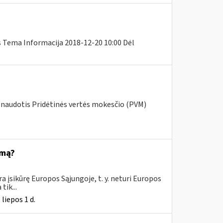
s Tema Informacija 2018-12-20 10:00 Dėl
 naudotis Pridėtinės vertės mokesčio (PVM)
emą?
 įsikūrę Europos Sąjungoje, t. y. neturi Europos
tik...
liepos 1 d.