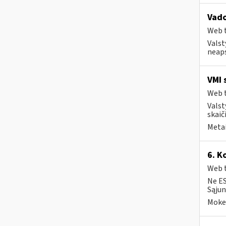
Vado
Web t
Valst
neaps
VMI 
Web t
Valst
skaiči
Metai
6. K
Web t
Ne ES
Sąjun
Mokes