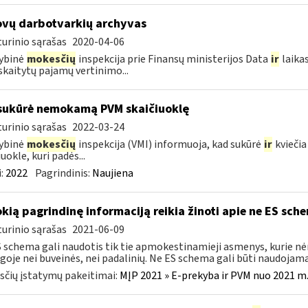
vų darbotvarkių archyvas
urinio sąrašas
2020-04-06
ybinė
mokesčių
inspekcija prie Finansų ministerijos Data
ir
laika
kaitytų pajamų vertinimo...
sukūrė nemokamą PVM skaičiuoklę
urinio sąrašas
2022-03-24
ybinė
mokesčių
inspekcija (VMI) informuoja, kad sukūrė
ir
kviečia
uokle, kuri padės...
:
2022
Pagrindinis:
Naujiena
okią pagrindinę informaciją reikia žinoti apie ne ES sch
urinio sąrašas
2021-06-09
 schema gali naudotis tik tie apmokestinamieji asmenys, kurie nėra
goje nei buveinės, nei padalinių. Ne ES schema gali būti naudojama 
čių įstatymų pakeitimai:
MĮP 2021 » E-prekyba ir PVM nuo 2021 m. 