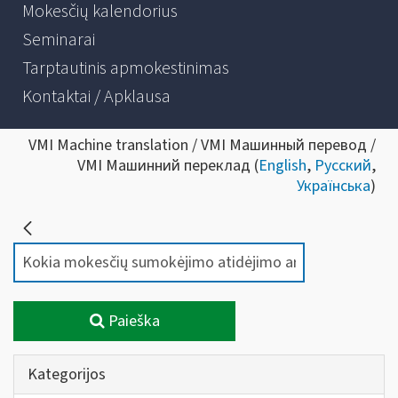
Mokesčių kalendorius
Seminarai
Tarptautinis apmokestinimas
Kontaktai / Apklausa
VMI Machine translation / VMI Машинный перевод /
VMI Машинний переклад (
English
,
Русский
,
Українська
)
Paieška
Kategorijos