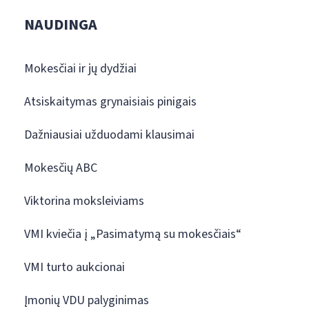
NAUDINGA
Mokesčiai ir jų dydžiai
Atsiskaitymas grynaisiais pinigais
Dažniausiai užduodami klausimai
Mokesčių ABC
Viktorina moksleiviams
VMI kviečia į „Pasimatymą su mokesčiais“
VMI turto aukcionai
Įmonių VDU palyginimas