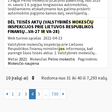
1.Pagal Pelno mokesčio įstatymo pakeitimą, nuo 2025
m. sausio 1 d. įsigijus lengvuosius automobilius,
leidžiamiems atskaitymams bus galima priskirti
automobilio įsigijimo kainos dalį, neviršijančią...
DĖL TEISĖS AKTŲ (VALSTYBINĖS
MOKESČIŲ
INSPEKCIJOS PRIE LIETUVOS RESPUBLIKOS
FINANSŲ...VA-27
IR
VA-28)
Web turinio sąrašas
2021-04-13
Valstybinė mokesčių inspekcija prie Lietuvos
Respublikos finansų ministeri
jos
informuoja, kad
parengė šiuos teisės aktus: 1. Valstybinės mokesčių...
Metai:
2021
Mokesčiai:
Pelno mokestis
Pagrindinis:
Mokesčio naujiena
10 Įrašų(-ai)
Rodoma nuo 31 iki 40 iš 7,293 irašų.
1
2
3
4
5
...
730