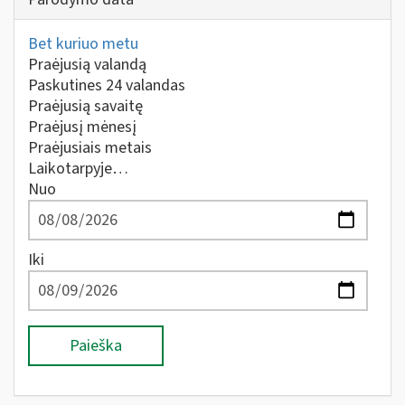
Bet kuriuo metu
Praėjusią valandą
Paskutines 24 valandas
Praėjusią savaitę
Praėjusį mėnesį
Praėjusiais metais
Laikotarpyje…
Nuo
Iki
Paieška