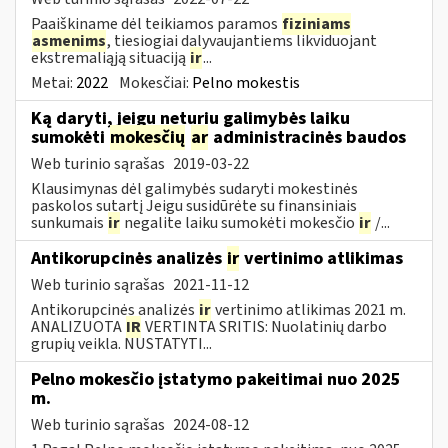
Paaiškiname dėl teikiamos paramos
fiziniams
asmenims
, tiesiogiai dalyvaujantiems likviduojant
ekstremaliąją situaciją
ir
...
Metai:
2022
Mokesčiai:
Pelno mokestis
Ką daryti, jeigu neturiu galimybės laiku
sumokėti
mokesčių
ar
administracinės baudos
Web turinio sąrašas
2019-03-22
Klausimynas dėl galimybės sudaryti mokestinės
paskolos sutartį Jeigu susidūrėte su finansiniais
sunkumais
ir
negalite laiku sumokėti mokesčio
ir
/...
Antikorupcinės analizės
ir
vertinimo atlikimas
Web turinio sąrašas
2021-11-12
Antikorupcinės analizės
ir
vertinimo atlikimas 2021 m.
ANALIZUOTA
IR
VERTINTA SRITIS: Nuolatinių darbo
grupių veikla. NUSTATYTI...
Pelno mokesčio įstatymo pakeitimai nuo 2025
m.
Web turinio sąrašas
2024-08-12