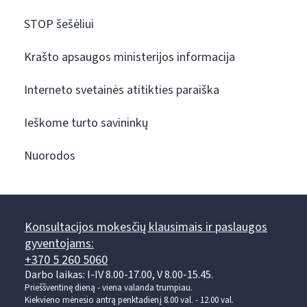
STOP šešėliui
Krašto apsaugos ministerijos informacija
Interneto svetainės atitikties paraiška
Ieškome turto savininkų
Nuorodos
Konsultacijos mokesčių klausimais ir paslaugos
gyventojams:
+370 5 260 5060
Darbo laikas: I-IV 8.00-17.00, V 8.00-15.45.
Prieššventinę dieną - viena valanda trumpiau.
Kiekvieno mėnesio antrą penktadienį 8.00 val. - 12.00 val.