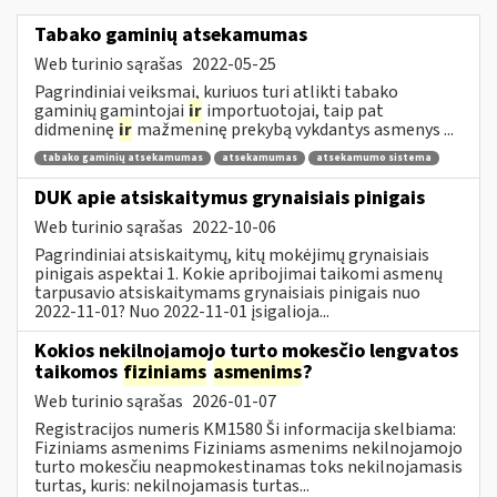
Tabako gaminių atsekamumas
Web turinio sąrašas
2022-05-25
Pagrindiniai veiksmai, kuriuos turi atlikti tabako
gaminių gamintojai
ir
importuotojai, taip pat
didmeninę
ir
mažmeninę prekybą vykdantys asmenys ...
tabako gaminių atsekamumas
atsekamumas
atsekamumo sistema
DUK apie atsiskaitymus grynaisiais pinigais
Web turinio sąrašas
2022-10-06
Pagrindiniai atsiskaitymų, kitų mokėjimų grynaisiais
pinigais aspektai 1. Kokie apribojimai taikomi asmenų
tarpusavio atsiskaitymams grynaisiais pinigais nuo
2022-11-01? Nuo 2022-11-01 įsigalioja...
Kokios nekilnojamojo turto mokesčio lengvatos
taikomos
fiziniams
asmenims
?
Web turinio sąrašas
2026-01-07
Registracijos numeris KM1580 Ši informacija skelbiama:
Fiziniams asmenims Fiziniams asmenims nekilnojamojo
turto mokesčiu neapmokestinamas toks nekilnojamasis
turtas, kuris: nekilnojamasis turtas...