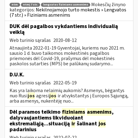
Mokesčių žinyno
ntm
ntmį 7 str.
lengvatos fiziniams asmenims
kategorijos:
Nekilnojamojo turto mokestis » Lengvatos
(7 str.) » Fiziniams asmenims
DUK dėl pagalbos vykdantiems individualią
veiklą
Web turinio sąrašas
2020-08-12
Atnaujinta 2022-01-19 Gyventojai, kuriems nuo 2021 m.
sausio 1 d. buvo taikomos mokestinės pagalbos
priemonės dėl Covid-19, prašymus dėl mokestinės
paskolos sutarties (MPS) be palūkanų sudarymo...
D.U.K.
Web turinio sąrašas
2022-05-19
Kas yra laikoma nelaimių aukomis? Asmenys, bėgantys
nuo Rusi
jos
agresi
jos
ir atvykstantys į Europos Sąjungą,
arba asmenys, nukentėję nuo...
Dėl paramos teikimo
fiziniams
asmenims
,
dalyvaujantiems likviduojant
ekstremaliąją...situaciją
ir
šalinant
jos
padarinius
Web turinio sąrašas
2022-07-22