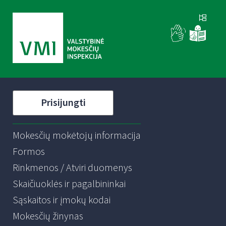
Prisijungti
Mokesčių mokėtojų informacija
Formos
Rinkmenos / Atviri duomenys
Skaičiuoklės ir pagalbininkai
Sąskaitos ir įmokų kodai
Mokesčių žinynas