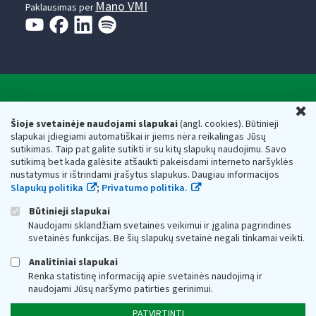
Mano VMI
Paklausimas per
Valstybinė mokesčių inspekcija prie Lietuvos
U
Respublikos finansų ministerijos
Šioje svetainėje naudojami slapukai
(angl. cookies). Būtinieji
slapukai įdiegiami automatiškai ir jiems nėra reikalingas Jūsų
Biudžetinė įstaiga. Juridinio asmens kodas — 188659752,
sutikimas. Taip pat galite sutikti ir su kitų slapukų naudojimu. Savo
adresas: Vasario 16-osios g. 14, 01107 Vilnius, Lietuva, el.paštas:
sutikimą bet kada galėsite atšaukti pakeisdami interneto naršyklės
vmi@vmi.lt
, E. pristatymo dėžutės adresas 188659752
nustatymus ir ištrindami įrašytus slapukus. Daugiau informacijos
Duomenys apie Valstybinę mokesčių inspekciją prie Lietuvos
Slapukų politika
;
Privatumo politika.
Respublikos finansų ministerijos kaupiami ir saugomi Juridinių
asmenų registre
Būtinieji slapukai
Naudojami sklandžiam svetainės veikimui ir įgalina pagrindines
svetainės funkcijas. Be šių slapukų svetainė negali tinkamai veikti.
Analitiniai slapukai
Renka statistinę informaciją apie svetainės naudojimą ir
naudojami Jūsų naršymo patirties gerinimui.
PATVIRTINTI