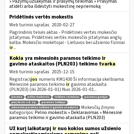
» Pažymų užsakymas ir prašymų teikimas » Prašymas
atidėti arba išdėstyti mokestinę nepriemoką
Pridėtinės vertės mokestis
Web turinio sąrašas
2020-02-27
Pagrindinis teisės aktas - Pridėtinės vertės mokesčio
įstatymas. Pridėtinės vertės mokesčio įstatymas anglų
kalba. Mokesčio mokėtojai - Lietuvos bei užsienio fiziniai
ir
...
Kokia
yra mėnesinės paramos teikimo
ir
gavimo ataskaitos (PLN203) teikimo
tvarka
Web turinio sąrašas
2025-12-15
Registraci
jos
numeris KM1430 Ši informacija skelbiama:
Mėnesinė paramos teikimo
ir
gavimo ataskaita
(PLN203) (iki 2026-01-01) Nuo 2026-01-01...
parama
pelno mokestis
teikimo terminas
paramos gavėjai
pmį 50 str. 3 d. 2 p.
paramos teikėjai
Mokesčių žinyno
mėnesinė paramos teikimo ir gavimo ataskaita
kategorijos:
Pelno mokestis » Deklaravimas » Mėnesinė
paramos teikimo ir gavimo ataskaita (PLN203)
Už kurį laikotarpį
ir
nuo kokios sumos užsienio