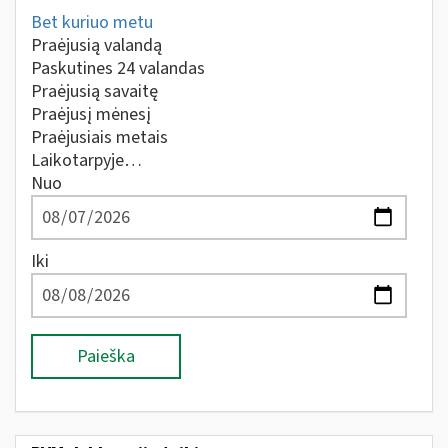
Bet kuriuo metu
Praėjusią valandą
Paskutines 24 valandas
Praėjusią savaitę
Praėjusį mėnesį
Praėjusiais metais
Laikotarpyje…
Nuo
Iki
Paieška