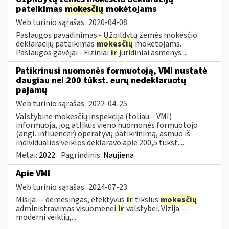
pateikimas
mokesčių
mokėtojams
Web turinio sąrašas
2020-04-08
Paslaugos pavadinimas - Užpildytų žemės mokesčio
deklaracijų pateikimas
mokesčių
mokėtojams.
Paslaugos gavėjai - Fiziniai
ir
juridiniai asmenys....
Patikrinusi nuomonės formuotoją, VMI nustatė
daugiau nei 200 tūkst. eurų nedeklaruotų
pajamų
Web turinio sąrašas
2022-04-25
Valstybinė mokesčių inspekcija (toliau – VMI)
informuoja, jog atlikus vieno nuomonės formuotojo
(angl. influencer) operatyvų patikrinimą, asmuo iš
individualios veiklos deklaravo apie 200,5 tūkst....
Metai:
2022
Pagrindinis:
Naujiena
Apie VMI
Web turinio sąrašas
2024-07-23
Misija — dėmesingas, efektyvus
ir
tikslus
mokesčių
administravimas visuomenei
ir
valstybei. Vizija —
moderni veiklių,...