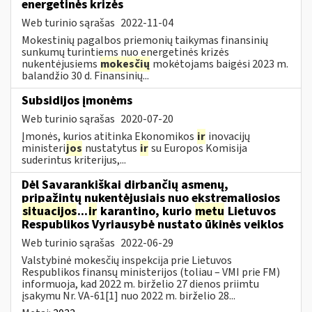
energetinės krizės
Web turinio sąrašas
2022-11-04
Mokestinių pagalbos priemonių taikymas finansinių
sunkumų turintiems nuo energetinės krizės
nukentėjusiems
mokesčių
mokėtojams baigėsi 2023 m.
balandžio 30 d. Finansinių...
Subsidijos įmonėms
Web turinio sąrašas
2020-07-20
Įmonės, kurios atitinka Ekonomikos
ir
inovacijų
ministeri
jos
nustatytus
ir
su Europos Komisija
suderintus kriterijus,...
Dėl Savarankiškai dirbančių asmenų,
pripažintų nukentėjusiais nuo ekstremaliosios
situacijos
...
ir
karantino, kurio
metu
Lietuvos
Respublikos Vyriausybė nustato ūkinės veiklos
Web turinio sąrašas
2022-06-29
Valstybinė mokesčių inspekcija prie Lietuvos
Respublikos finansų ministerijos (toliau – VMI prie FM)
informuoja, kad 2022 m. birželio 27 dienos priimtu
įsakymu Nr. VA-61[1] nuo 2022 m. birželio 28...