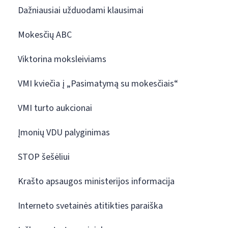
Dažniausiai užduodami klausimai
Mokesčių ABC
Viktorina moksleiviams
VMI kviečia į „Pasimatymą su mokesčiais“
VMI turto aukcionai
Įmonių VDU palyginimas
STOP šešėliui
Krašto apsaugos ministerijos informacija
Interneto svetainės atitikties paraiška