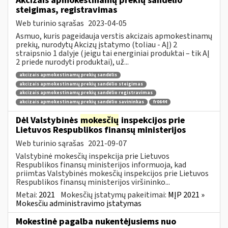
Akcizais apmokestinamų prekių sandėlio
steigimas, registravimas
Web turinio sąrašas
2023-04-05
Asmuo, kuris pageidauja verstis akcizais apmokestinamų
prekių, nurodytų Akcizų įstatymo (toliau - AĮ) 2
straipsnio 1 dalyje (jeigu tai energiniai produktai – tik AĮ
2 priede nurodyti produktai), už...
akcizais apmokestinamų prekių sandėlis
akcizais apmokestinamų prekių sandėlio steigimas
akcizais apmokestinamų prekių sandėlio registravimas
akcizais apmokestinamų prekių sandėlio savininkas
fr0644
Dėl Valstybinės
mokesčių
inspekcijos prie
Lietuvos Respublikos finansų ministerijos
Web turinio sąrašas
2021-09-07
Valstybinė mokesčių inspekcija prie Lietuvos
Respublikos finansų ministerijos informuoja, kad
priimtas Valstybinės mokesčių inspekcijos prie Lietuvos
Respublikos finansų ministerijos viršininko...
Metai:
2021
Mokesčių įstatymų pakeitimai:
MĮP 2021 »
Mokesčiu administravimo įstatymas
Mokestinė pagalba nukentėjusiems nuo