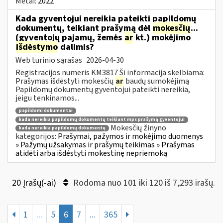
Metai:
2022
Kada gyventojui nereikia pateikti papildomų
dokumentų, teikiant prašymą dėl
mokesčių
...
(gyventojų pajamų, žemės
ar
kt.) mokėjimo
išdėstymo
dalimis?
Web turinio sąrašas
2026-04-30
Registracijos numeris KM3817 Ši informacija skelbiama:
Prašymas išdėstyti mokesčių
ar
baudų sumokėjimą
Papildomų dokumentų gyventojui pateikti nereikia,
jeigu tenkinamos...
papildomi dokumentai
kada nereikia papildomų dokumentų teikiant mps prašymą gyventojui
Mokesčių žinyno
kada nereikia papildomų dokumentų
kategorijos:
Prašymai, pažymos ir mokėjimo duomenys
» Pažymų užsakymas ir prašymų teikimas » Prašymas
atidėti arba išdėstyti mokestinę nepriemoką
20 Įrašų(-ai)
Rodoma nuo 101 iki 120 iš 7,293 irašų.
1
...
5
6
7
...
365