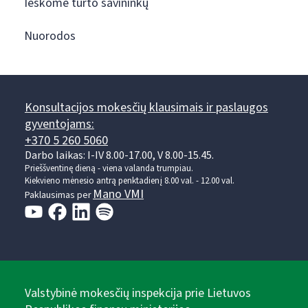
Ieškome turto savininkų
Nuorodos
Konsultacijos mokesčių klausimais ir paslaugos
gyventojams:
+370 5 260 5060
Darbo laikas: I-IV 8.00-17.00, V 8.00-15.45.
Prieššventinę dieną - viena valanda trumpiau.
Kiekvieno mėnesio antrą penktadienį 8.00 val. - 12.00 val.
Mano VMI
Paklausimas per
Valstybinė mokesčių inspekcija prie Lietuvos