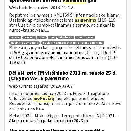
apmokestinamiesiems
asmenims
gali
Web turinio sąrašas
2018-11-22
Registracijos numeris KM1169 Ši informacija skelbiama:
Užsienio apmokestinamiesiems
asmenims
(116–119
str.) Užsienio apmokestinamasis asmuo, atitinkantis
nurodytas sąlygas,...
50 eur
400 eur
pvm
pvm grąžinimas
pvmį 119 str
užsienio asmenims
užsienio apmokestinamiesiems asmenims
Mokesčių žinyno kategorijos:
Pridėtinės vertės mokestis
» PVM grąžinimas užsienio asmenims (42 str., 116–119
str.) » Užsienio apmokestinamiesiems asmenims (116–
119 str.)
Dėl VMI prie FM viršininko 2011 m. sausio 25 d.
įsakymo VA-16 pakeitimo
Web turinio sąrašas
2023-03-07
Informuojame, kad nuo 2023 m. kovo 3 d. įsigaliojo
Valstybinės
mokesčių
inspekcijos prie Lietuvos
Respublikos finansų ministerijos viršininko 2023 m. kovo
2 d. įsakymas Nr....
Metai:
2023
Mokesčių įstatymų pakeitimai:
MĮP 2021 »
Akcizų mokesčių pakeitimai nuo 2023 m.