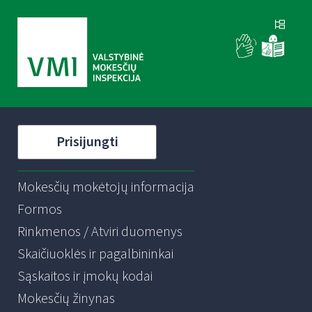
Prisijungti
Mokesčių mokėtojų informacija
Formos
Rinkmenos / Atviri duomenys
Skaičiuoklės ir pagalbininkai
Sąskaitos ir įmokų kodai
Mokesčių žinynas