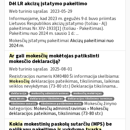
Dėl LR akcizų įstatymo pakeitimo
Web turinio sąrašas
2023-05-29
Informuojame, kad 2023 m. gegužės 9 d. buvo priimtas
Lietuvos Respublikos akcizų įstatymo (toliau - AĮ)
pakeitimas Nr. XIV-1933[1] (toliau - Pakeitimas).
Pakeitimu nuo 2024 m. sausio 1 d.: ...
Mokesčių įstatymų pakeitimai:
Akcizų pakeitimai nuo
2024 m.
Ar
gali
mokesčių
mokėtojas patikslinti
mokesčio deklaraciją?
Web turinio sąrašas
2025-08-01
Registracijos numeris KM0480 Ši informacija skelbiama:
Mokesčių
deklaracijos pateikimas, tikslinimas, laikinas
veiklos nevykdymas (73-80 str.) Deklaracija tikslinama...
deklaracija
mokesčių administravimas
mokesčių mokėtojas
maį 80 str.
deklaracijos tikslinimas
deklaracijos tikslinimo terminas
Mokesčių žinyno
tikslinimo senatis
tikslinimas patikrinimo metu
kategorijos:
Mokesčių administravimas » Mokesčių
deklaracijos pateikimas, tikslinimas (73-80 str.)
Kokia
mokestinių paskolų sutarčių (MPS) be
palūkanų pakeitimo
ir
vykdymo
tvarka