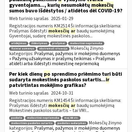
gyventojams..., kurių nesumokėtų
mokesčių
sumos buvo išdėstytos / atidėtos dėl COVID-19?
Web turinio sąrašas
2025-01-29
Registracijos numeris KM2514 Ši informacija skelbiama:
Prašymas išdėstyti
mokesčių
ar
baudų sumokėjimą
Gyventojai, sudarę mokestinės paskolos...
atidėjimas
išdėstymas
prašymai
mokestinė nepriemoka
Mokesčių žinyno
fiziniai asmenys
ekstremali situacija
kategorijos:
Prašymai, pažymos ir mokėjimo duomenys
» Pažymų užsakymas ir prašymų teikimas » Prašymas
atidėti arba išdėstyti mokestinę nepriemoką
Per kiek dienų
po
sprendimo priėmimo turi būti
sudaryta mokestinės paskolos sutartis...
ir
patvirtintas mokėjimo grafikas?
Web turinio sąrašas
2024-10-31
Registracijos numeris KM1454 Ši informacija skelbiama:
Prašymas išdėstyti
mokesčių
ar
baudų sumokėjimą
Mokestinės paskolos sutartis – tai VMI...
paskola
mokestinė nepriemoka
maį 88 str.
Mokesčių žinyno
mokestinės paskolos sutartis
paskolos sudarymas
kategorijos:
Prašymai, pažymos ir mokėjimo duomenys