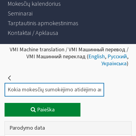
Mokesčių kalendorius
Seminarai
Tarptautinis apmokestinimas
Kontaktai / Apklausa
VMI Machine translation / VMI Машинный перевод /
VMI Машинний переклад (
English
,
Русский
,
Українська
)
Paieška
Parodymo data