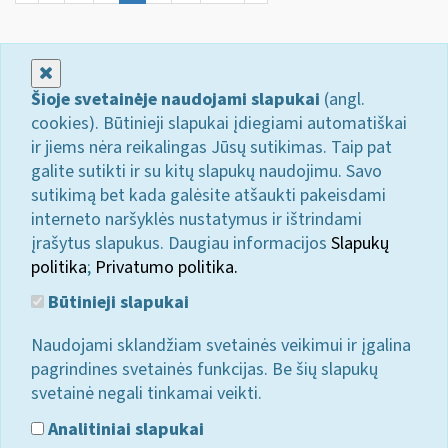
Uždaryti
Šioje svetainėje naudojami slapukai
(angl.
cookies). Būtinieji slapukai įdiegiami automatiškai
ir jiems nėra reikalingas Jūsų sutikimas. Taip pat
galite sutikti ir su kitų slapukų naudojimu. Savo
sutikimą bet kada galėsite atšaukti pakeisdami
interneto naršyklės nustatymus ir ištrindami
įrašytus slapukus. Daugiau informacijos
Slapukų
politika
;
Privatumo politika.
Būtinieji slapukai
Naudojami sklandžiam svetainės veikimui ir įgalina
pagrindines svetainės funkcijas. Be šių slapukų
svetainė negali tinkamai veikti.
Analitiniai slapukai