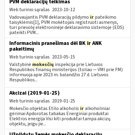
PVM deklaracijų teikimas
Web turinio sąrašas
2023-10-12
Vadovaujantis PVM deklaracijų pildymo
ir
pateikimo
taisyklėmis[1], PVM mokėtojais registruoti asmenys,
turi prievolę elektroninėje deklaravimo sistemoje (EDS)
pateikti PVM...
Informacinis pranešimas dėl BK
ir
ANK
pakeitimų
Web turinio sąrašas
2023-05-15
Valstybinė
mokesčių
inspekcija prie Lietuvos
Respublikos finansų ministerijos (toliau — VMI prie FM)
informuoja apie 2023 m. balandžio 27 d. Lietuvos
Respublikos...
Akcizai (2019-01-25)
Web turinio sąrašas
2019-01-25
Mokesčio objektas Etilo alkoholis
ir
alkoholiniai
gėrimai Apdorotas tabakas Energiniai produktai
Elektros energija Visi kiti produktai tampa akcizų
objektu, jeigu jie...
Užpildytų žemės mokesčio deklaracijų