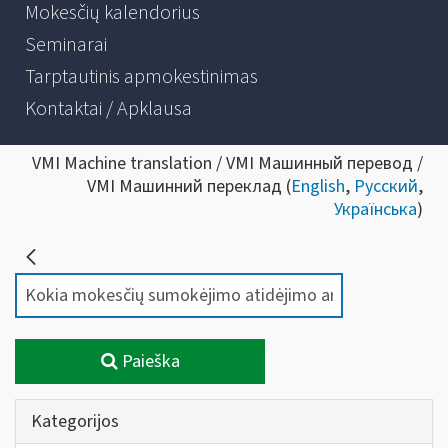
Mokesčių kalendorius
Seminarai
Tarptautinis apmokestinimas
Kontaktai / Apklausa
VMI Machine translation / VMI Машинный перевод /
VMI Машинний переклад (
English
,
Русский
,
Українська
)
Paieška
Kategorijos