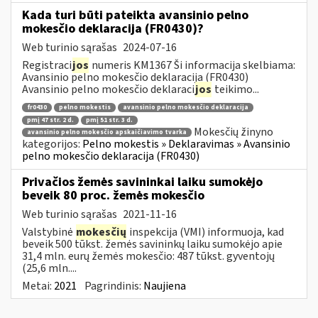
Kada turi būti pateikta avansinio pelno
mokesčio deklaracija (FR0430)?
Web turinio sąrašas
2024-07-16
Registraci
jos
numeris KM1367 Ši informacija skelbiama:
Avansinio pelno mokesčio deklaracija (FR0430)
Avansinio pelno mokesčio deklaraci
jos
teikimo...
fr0430
pelno mokestis
avansinio pelno mokesčio deklaracija
pmį 47 str. 2 d.
pmį 51 str. 3 d.
Mokesčių žinyno
avansinio pelno mokesčio apskaičiavimo tvarka
kategorijos:
Pelno mokestis » Deklaravimas » Avansinio
pelno mokesčio deklaracija (FR0430)
Privačios žemės savininkai laiku sumokėjo
beveik 80 proc. žemės mokesčio
Web turinio sąrašas
2021-11-16
Valstybinė
mokesčių
inspekcija (VMI) informuoja, kad
beveik 500 tūkst. žemės savininkų laiku sumokėjo apie
31,4 mln. eurų žemės mokesčio: 487 tūkst. gyventojų
(25,6 mln....
Metai:
2021
Pagrindinis:
Naujiena