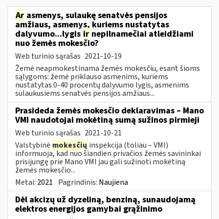
Ar
asmenys, sulaukę senatvės pensijos
amžiaus, asmenys, kuriems nustatytas
dalyvumo...lygis
ir
nepilnamečiai atleidžiami
nuo žemės mokesčio?
Web turinio sąrašas
2021-10-19
Žemė neapmokestinama žemės mokesčiu, esant šioms
sąlygoms: žemė priklauso asmenims, kuriems
nustatytas 0-40 procentų dalyvumo lygis, asmenims
sulaukusiems senatvės pensijos amžiaus...
Prasideda žemės mokesčio deklaravimas – Mano
VMI naudotojai mokėtiną sumą sužinos pirmieji
Web turinio sąrašas
2021-10-21
Valstybinė
mokesčių
inspekcija (toliau – VMI)
informuoja, kad nuo šiandien privačios žemės savininkai
prisijungę prie Mano VMI jau gali sužinoti mokėtiną
žemės mokesčio...
Metai:
2021
Pagrindinis:
Naujiena
Dėl akcizų už dyzeliną, benziną, sunaudojamą
elektros energijos gamybai grąžinimo