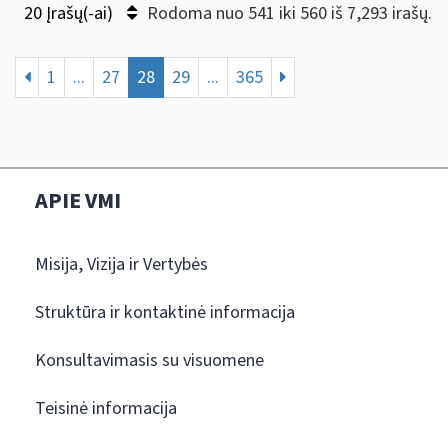
20 Įrašų(-ai)
Rodoma nuo 541 iki 560 iš 7,293 irašų.
1
...
27
28
29
...
365
APIE VMI
Misija, Vizija ir Vertybės
Struktūra ir kontaktinė informacija
Konsultavimasis su visuomene
Teisinė informacija