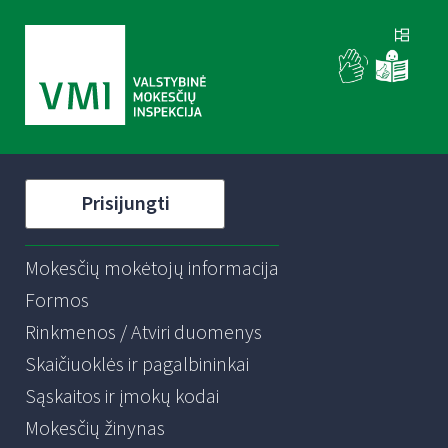
Prisijungti
Mokesčių mokėtojų informacija
Formos
Rinkmenos / Atviri duomenys
Skaičiuoklės ir pagalbininkai
Sąskaitos ir įmokų kodai
Mokesčių žinynas