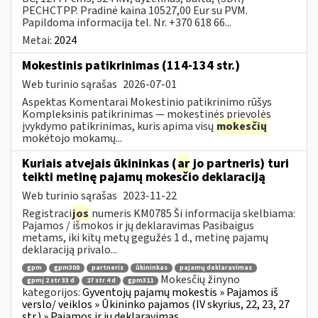
PECHCTPP. Pradinė kaina 10527,00 Eur su PVM.
Papildoma informacija tel. Nr. +370 618 66...
Metai:
2024
Mokestinis patikrinimas (114-134 str.)
Web turinio sąrašas
2026-07-01
Aspektas Komentarai Mokestinio patikrinimo rūšys
Kompleksinis patikrinimas — mokestinės prievolės
įvykdymo patikrinimas, kuris apima visų
mokesčių
mokėtojo mokamų...
Kuriais atvejais ūkininkas (
ar
jo partneris) turi
teikti metinę pajamų mokesčio deklaraciją
Web turinio sąrašas
2023-11-22
Registraci
jos
numeris KM0785 Ši informacija skelbiama:
Pajamos / išmokos ir jų deklaravimas Pasibaigus
metams, iki kitų metų gegužės 1 d., metinę pajamų
deklaraciją privalo...
gpm
gpm308
partneris
ūkininkas
pajamų deklaravimas
Mokesčių žinyno
gpmį 2 str 33 d
27 str 4 d
gpm311
kategorijos:
Gyventojų pajamų mokestis » Pajamos iš
verslo/ veiklos » Ūkininko pajamos (IV skyrius, 22, 23, 27
str.) » Pajamos ir jų deklaravimas