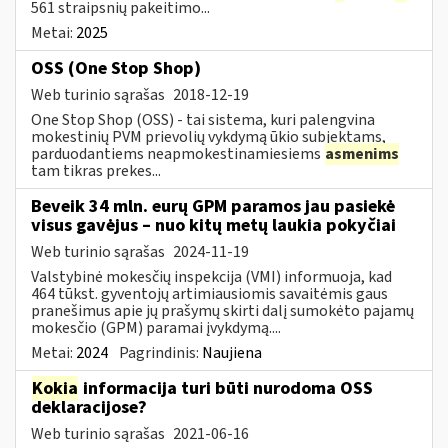
561 straipsnių pakeitimo...
Metai:
2025
OSS (One Stop Shop)
Web turinio sąrašas
2018-12-19
One Stop Shop (OSS) - tai sistema, kuri palengvina
mokestinių PVM prievolių vykdymą ūkio subjektams,
parduodantiems neapmokestinamiesiems
asmenims
tam tikras prekes...
Beveik 34 mln. eurų GPM paramos jau pasiekė
visus gavėjus – nuo kitų metų laukia pokyčiai
Web turinio sąrašas
2024-11-19
Valstybinė mokesčių inspekcija (VMI) informuoja, kad
464 tūkst. gyventojų artimiausiomis savaitėmis gaus
pranešimus apie jų prašymų skirti dalį sumokėto pajamų
mokesčio (GPM) paramai įvykdymą....
Metai:
2024
Pagrindinis:
Naujiena
Kokia
informacija turi būti nurodoma OSS
deklaracijose?
Web turinio sąrašas
2021-06-16