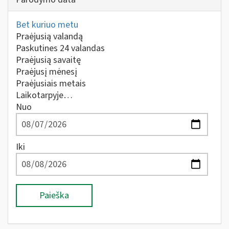
Bet kuriuo metu
Praėjusią valandą
Paskutines 24 valandas
Praėjusią savaitę
Praėjusį mėnesį
Praėjusiais metais
Laikotarpyje…
Nuo
Iki
Paieška