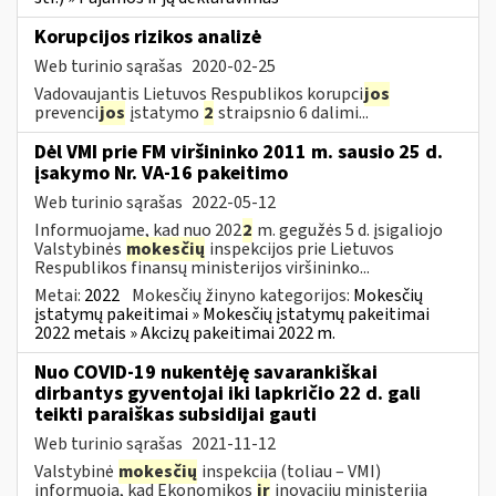
Korupcijos rizikos analizė
Web turinio sąrašas
2020-02-25
Vadovaujantis Lietuvos Respublikos korupci
jos
prevenci
jos
įstatymo
2
straipsnio 6 dalimi...
Dėl VMI prie FM viršininko 2011 m. sausio 25 d.
įsakymo Nr. VA-16 pakeitimo
Web turinio sąrašas
2022-05-12
Informuojame, kad nuo 202
2
m. gegužės 5 d. įsigaliojo
Valstybinės
mokesčių
inspekcijos prie Lietuvos
Respublikos finansų ministerijos viršininko...
Metai:
2022
Mokesčių žinyno kategorijos:
Mokesčių
įstatymų pakeitimai » Mokesčių įstatymų pakeitimai
2022 metais » Akcizų pakeitimai 2022 m.
Nuo COVID-19 nukentėję savarankiškai
dirbantys gyventojai iki lapkričio 22 d. gali
teikti paraiškas subsidijai gauti
Web turinio sąrašas
2021-11-12
Valstybinė
mokesčių
inspekcija (toliau – VMI)
informuoja, kad Ekonomikos
ir
inovacijų ministerija