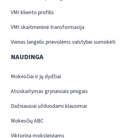
VMI kliento profilis
VMI skaitmeninė transformacija
Vienas langelis prievolėms valstybei sumokėti
NAUDINGA
Mokesčiai ir jų dydžiai
Atsiskaitymas grynaisiais pinigais
Dažniausiai užduodami klausimai
Mokesčių ABC
Viktorina moksleiviams