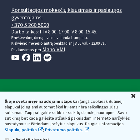
Konsultacijos mokesčių klausimais ir paslaugos
gyventojams:
+370 5 260 5060
Darbo laikas: I-IV 8.00-17.00, V 8.00-15.45.
Prieššventinę dieną - viena valanda trumpiau.
Kiekvieno mėnesio antrą penktadienį 8.00 val. - 12.00 val.
Mano VMI
Paklausimas per
Valstybinė mokesčių inspekcija prie Lietuvos
U
Respublikos finansų ministerijos
Šioje svetainėje naudojami slapukai
(angl. cookies). Būtinieji
slapukai įdiegiami automatiškai ir jiems nėra reikalingas Jūsų
Biudžetinė įstaiga. Juridinio asmens kodas — 188659752,
sutikimas. Taip pat galite sutikti ir su kitų slapukų naudojimu. Savo
adresas: Vasario 16-osios g. 14, 01107 Vilnius, Lietuva, el.paštas:
sutikimą bet kada galėsite atšaukti pakeisdami interneto naršyklės
vmi@vmi.lt
, E. pristatymo dėžutės adresas 188659752
nustatymus ir ištrindami įrašytus slapukus. Daugiau informacijos
Duomenys apie Valstybinę mokesčių inspekciją prie Lietuvos
Slapukų politika
;
Privatumo politika.
Respublikos finansų ministerijos kaupiami ir saugomi Juridinių
asmenų registre