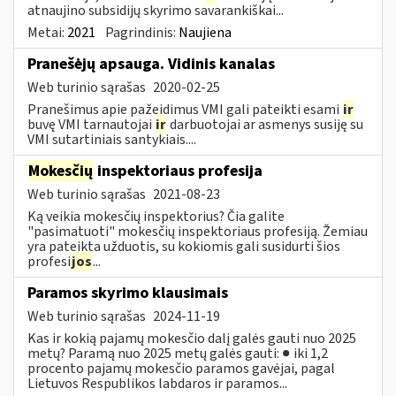
atnaujino subsidijų skyrimo savarankiškai...
Metai:
2021
Pagrindinis:
Naujiena
Pranešėjų apsauga. Vidinis kanalas
Web turinio sąrašas
2020-02-25
Pranešimus apie pažeidimus VMI gali pateikti esami
ir
buvę VMI tarnautojai
ir
darbuotojai ar asmenys susiję su
VMI sutartiniais santykiais....
Mokesčių
inspektoriaus profesija
Web turinio sąrašas
2021-08-23
Ką veikia mokesčių inspektorius? Čia galite
"pasimatuoti" mokesčių inspektoriaus profesiją. Žemiau
yra pateikta užduotis, su kokiomis gali susidurti šios
profesi
jos
...
Paramos skyrimo klausimais
Web turinio sąrašas
2024-11-19
Kas ir kokią pajamų mokesčio dalį galės gauti nuo 2025
metų? Paramą nuo 2025 metų galės gauti: ● iki 1,2
procento pajamų mokesčio paramos gavėjai, pagal
Lietuvos Respublikos labdaros ir paramos...