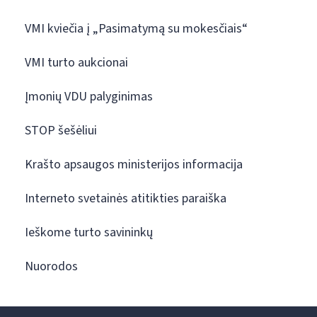
VMI kviečia į „Pasimatymą su mokesčiais“
VMI turto aukcionai
Įmonių VDU palyginimas
STOP šešėliui
Krašto apsaugos ministerijos informacija
Interneto svetainės atitikties paraiška
Ieškome turto savininkų
Nuorodos