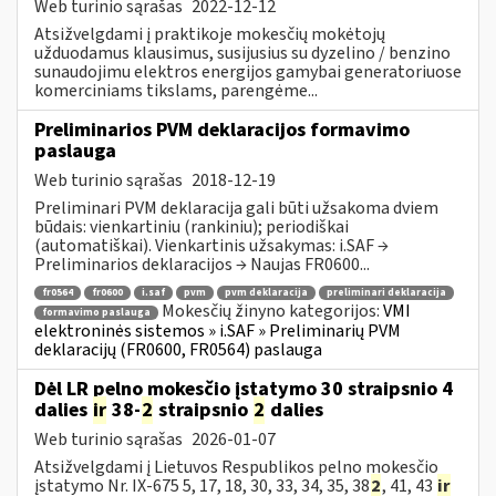
Web turinio sąrašas
2022-12-12
Atsižvelgdami į praktikoje mokesčių mokėtojų
užduodamus klausimus, susijusius su dyzelino / benzino
sunaudojimu elektros energijos gamybai generatoriuose
komerciniams tikslams, parengėme...
Preliminarios PVM deklaracijos formavimo
paslauga
Web turinio sąrašas
2018-12-19
Preliminari PVM deklaracija gali būti užsakoma dviem
būdais: vienkartiniu (rankiniu); periodiškai
(automatiškai). Vienkartinis užsakymas: i.SAF →
Preliminarios deklaracijos → Naujas FR0600...
fr0564
fr0600
i.saf
pvm
pvm deklaracija
preliminari deklaracija
Mokesčių žinyno kategorijos:
VMI
formavimo paslauga
elektroninės sistemos » i.SAF » Preliminarių PVM
deklaracijų (FR0600, FR0564) paslauga
Dėl LR pelno mokesčio įstatymo 30 straipsnio 4
dalies
ir
38-
2
straipsnio
2
dalies
Web turinio sąrašas
2026-01-07
Atsižvelgdami į Lietuvos Respublikos pelno mokesčio
įstatymo Nr. IX-675 5, 17, 18, 30, 33, 34, 35, 38
2
, 41, 43
ir