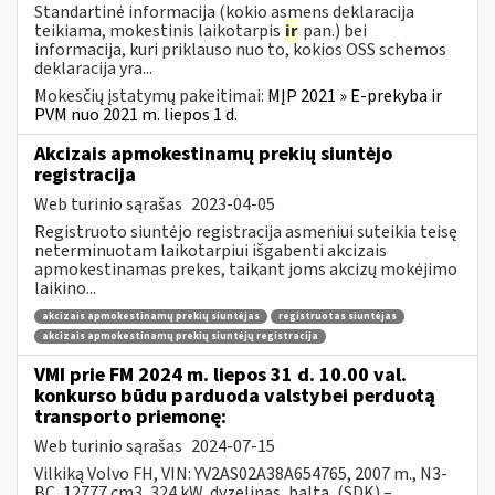
Standartinė informacija (kokio asmens deklaracija
teikiama, mokestinis laikotarpis
ir
pan.) bei
informacija, kuri priklauso nuo to, kokios OSS schemos
deklaracija yra...
Mokesčių įstatymų pakeitimai:
MĮP 2021 » E-prekyba ir
PVM nuo 2021 m. liepos 1 d.
Akcizais apmokestinamų prekių siuntėjo
registracija
Web turinio sąrašas
2023-04-05
Registruoto siuntėjo registracija asmeniui suteikia teisę
neterminuotam laikotarpiui išgabenti akcizais
apmokestinamas prekes, taikant joms akcizų mokėjimo
laikino...
akcizais apmokestinamų prekių siuntėjas
registruotas siuntėjas
akcizais apmokestinamų prekių siuntėjų registracija
VMI prie FM 2024 m. liepos 31 d. 10.00 val.
konkurso būdu parduoda valstybei perduotą
transporto priemonę:
Web turinio sąrašas
2024-07-15
Vilkiką Volvo FH, VIN: YV2AS02A38A654765, 2007 m., N3-
BC, 12777 cm3, 324 kW, dyzelinas, balta, (SDK) –