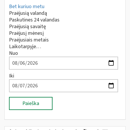
Bet kuriuo metu
Praėjusią valandą
Paskutines 24 valandas
Praėjusią savaitę
Praėjusį mėnesį
Praėjusiais metais
Laikotarpyje…
Nuo
Iki
Paieška