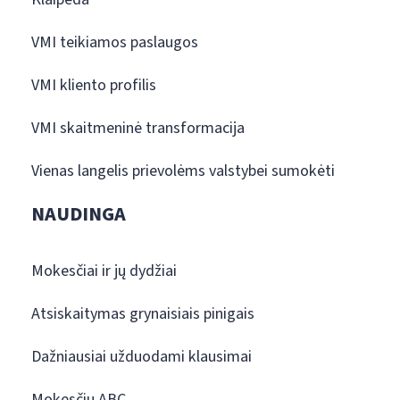
VMI teikiamos paslaugos
VMI kliento profilis
VMI skaitmeninė transformacija
Vienas langelis prievolėms valstybei sumokėti
NAUDINGA
Mokesčiai ir jų dydžiai
Atsiskaitymas grynaisiais pinigais
Dažniausiai užduodami klausimai
Mokesčių ABC