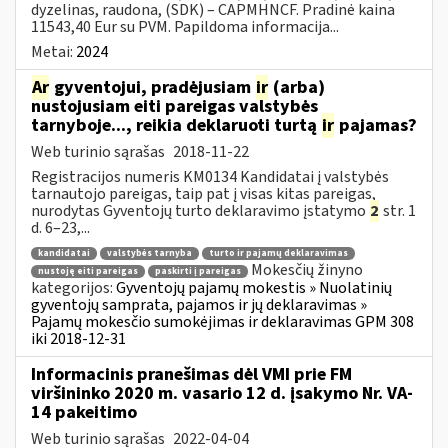
dyzelinas, raudona, (SDK) – CAPMHNCF. Pradinė kaina
11543,40 Eur su PVM. Papildoma informacija...
Metai:
2024
Ar
gyventojui, pradėjusiam
ir
(arba)
nustojusiam eiti pareigas valstybės
tarnyboje..., reikia deklaruoti turtą
ir
pajamas?
Web turinio sąrašas
2018-11-22
Registracijos numeris KM0134 Kandidatai į valstybės
tarnautojo pareigas, taip pat į visas kitas pareigas,
nurodytas Gyventojų turto deklaravimo įstatymo
2
str. 1
d. 6–23,...
kandidatai
valstybės tarnyba
turto ir pajamų deklaravimas
Mokesčių žinyno
nustoję eiti pareigas
paskirti į pareigas
kategorijos:
Gyventojų pajamų mokestis » Nuolatinių
gyventojų samprata, pajamos ir jų deklaravimas »
Pajamų mokesčio sumokėjimas ir deklaravimas GPM 308
iki 2018-12-31
Informacinis pranešimas dėl VMI prie FM
viršininko 2020 m. vasario 12 d. įsakymo Nr. VA-
14 pakeitimo
Web turinio sąrašas
2022-04-04