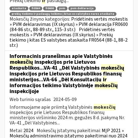
Prekių tiekimo
ir
paslaugų...
ataskaita
fr0564
fr0600
pvm
pvm deklaracija
prekių tiekimo ir paslaugų teikimo į kitas es valstybes nares ataskaita
Mokesčių žinyno kategorijos:
Pridėtinės vertės mokestis
» PVM deklaravimas (IX skyrius) » PVM deklaracija FR0600
(84-86 str., 88-89 str., 115-3 str.)
Pridėtinės vertės
mokestis » PVM deklaravimas (IX skyrius) » Prekių
tiekimo į kitas ES valstybes ataskaita FR0564 (88-1, 88-2
str.)
Informacinis pranešimas apie Valstybinės
mokesčių
inspekcijos prie Lietuvos
Respublikos...VA-41 „Dėl Valstybinės
mokesčių
inspekcijos prie Lietuvos Respublikos finansų
ministerijos...VA-66 „Dėl Konsultacijų
ir
informacijos teikimo Valstybinėje
mokesčių
inspekcijoje
Web turinio sąrašas
2024-05-09
Informuojame apie priimtą Valstybinės
mokesčių
inspekcijos prie Lietuvos Respublikos finansų
ministerijos viršininko 2024 m. gegužės 8 d. įsakymą Nr.
VA-41 „Dėl Valstybinės...
Metai:
2024
Mokesčių įstatymų pakeitimai:
MĮP 2021 »
Mokesčių administravimo įstatymo pakeitimai nuo 2024