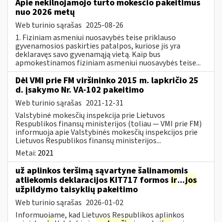
Apie nekilnojamojo turto mokesčio pakeitimus
nuo 2026 metų
Web turinio sąrašas
2025-08-26
1. Fiziniam asmeniui nuosavybės teise priklauso
gyvenamosios paskirties patalpos, kuriose jis yra
deklaravęs savo gyvenamąją vietą. Kaip bus
apmokestinamos fiziniam asmeniui nuosavybės teise...
Dėl VMI prie FM viršininko 2015 m. lapkričio 25
d. įsakymo Nr. VA-102 pakeitimo
Web turinio sąrašas
2021-12-31
Valstybinė mokesčių inspekcija prie Lietuvos
Respublikos finansų ministerijos (toliau ― VMI prie FM)
informuoja apie Valstybinės mokesčių inspekcijos prie
Lietuvos Respublikos finansų ministerijos...
Metai:
2021
už aplinkos teršimą sąvartyne šalinamomis
atliekomis deklaracijos KIT717 formos
ir
...
jos
užpildymo taisyklių pakeitimo
Web turinio sąrašas
2026-01-02
Informuojame, kad Lietuvos Respublikos aplinkos