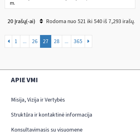
m.
20 Įrašų(-ai)
Rodoma nuo 521 iki 540 iš 7,293 irašų.
1
...
26
27
28
...
365
APIE VMI
Misija, Vizija ir Vertybės
Struktūra ir kontaktinė informacija
Konsultavimasis su visuomene