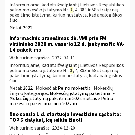
Informuojame, kad atsižvelgiant į Lietuvos Respublikos
pelno mokesčio įstatymo Nr.
2
, 4, 383 ir 58 straipsnių
pakeitimo įstatymą, kuriuo nustatyta, kad analogiškos
šiuo...
Metai:
2022
Informacinis pranešimas dėl VMI prie FM
viršininko 2020 m. vasario 12 d. įsakymo Nr. VA-
14 pakeitimo
Web turinio sąrašas
2022-04-11
Informuojame, kad atsižvelgiant į Lietuvos Respublikos
pelno mokesčio įstatymo Nr.
2
, 4, 383 ir 58 straipsnių
pakeitimo įstatymą, kuriuo nustatyta, kad analogiškos
šiuo...
Metai:
2022
Mokesčiai:
Pelno mokestis
Mokesčių
žinyno kategorijos:
Mokesčių įstatymų pakeitimai »
Mokesčių įstatymų pakeitimai 2022 metais » Pelno
mokesčio pakeitimai nuo 2022 m.
Nuo sausio 1 d. startuoja investicinė sąskaita:
TOP 5 dalykai, ką reikia žinoti
Web turinio sąrašas
2024-12-20