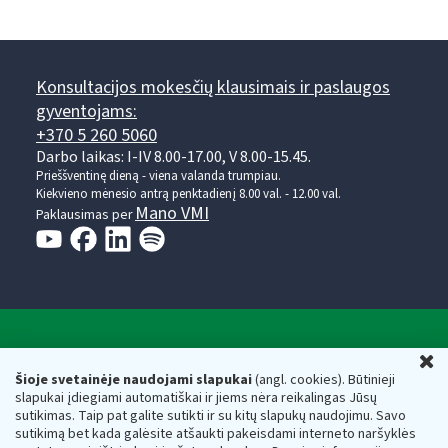
Konsultacijos mokesčių klausimais ir paslaugos
gyventojams:
+370 5 260 5060
Darbo laikas: I-IV 8.00-17.00, V 8.00-15.45.
Prieššventinę dieną - viena valanda trumpiau.
Kiekvieno mėnesio antrą penktadienį 8.00 val. - 12.00 val.
Mano VMI
Paklausimas per
Valstybinė mokesčių inspekcija prie Lietuvos
U
Respublikos finansų ministerijos
Šioje svetainėje naudojami slapukai
(angl. cookies). Būtinieji
slapukai įdiegiami automatiškai ir jiems nėra reikalingas Jūsų
Biudžetinė įstaiga. Juridinio asmens kodas — 188659752,
sutikimas. Taip pat galite sutikti ir su kitų slapukų naudojimu. Savo
adresas: Vasario 16-osios g. 14, 01107 Vilnius, Lietuva, el.paštas:
sutikimą bet kada galėsite atšaukti pakeisdami interneto naršyklės
vmi@vmi.lt
, E. pristatymo dėžutės adresas 188659752