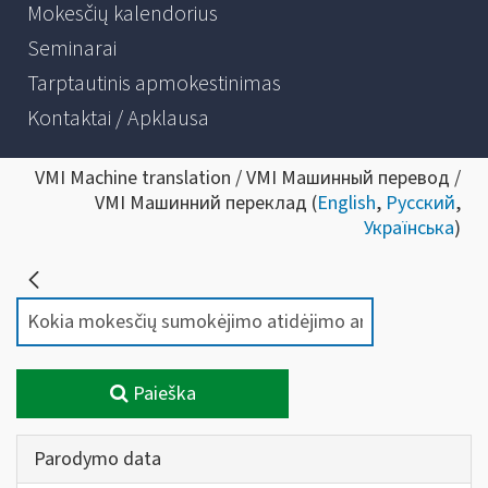
Mokesčių kalendorius
Seminarai
Tarptautinis apmokestinimas
Kontaktai / Apklausa
VMI Machine translation / VMI Машинный перевод /
VMI Машинний переклад (
English
,
Русский
,
Українська
)
Paieška
Parodymo data