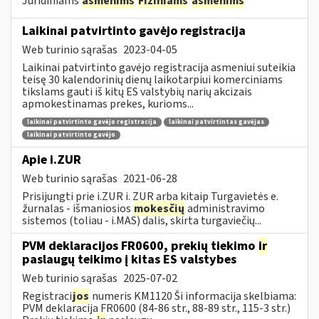
Juridiniams
asmenims
Fiziniams
asmenims
Laikinai patvirtinto gavėjo registracija
Web turinio sąrašas
2023-04-05
Laikinai patvirtinto gavėjo registracija asmeniui suteikia
teisę 30 kalendorinių dienų laikotarpiui komerciniams
tikslams gauti iš kitų ES valstybių narių akcizais
apmokestinamas prekes, kurioms...
laikinai patvirtinto gavėjo registracija
laikinai patvirtintas gavėjas
laikinai patvirtinto gavėjo
Apie i.ZUR
Web turinio sąrašas
2021-06-28
Prisijungti prie i.ZUR i. ZUR arba kitaip Turgavietės e.
žurnalas - išmaniosios
mokesčių
administravimo
sistemos (toliau - i.MAS) dalis, skirta turgaviečių...
PVM deklaracijos FR0600, prekių tiekimo
ir
paslaugų teikimo į kitas ES valstybes
Web turinio sąrašas
2025-07-02
Registraci
jos
numeris KM1120 Ši informacija skelbiama:
PVM deklaracija FR0600 (84-86 str., 88-89 str., 115-3 str.)