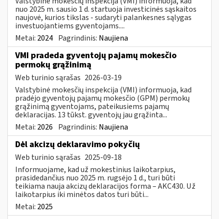
Valstybinė mokesčių inspekcija (VMI) informuoja, kad
nuo 2025 m. sausio 1 d. startuoja investicinės sąskaitos
naujovė, kurios tikslas - sudaryti palankesnes sąlygas
investuojantiems gyventojams....
Metai:
2024
Pagrindinis:
Naujiena
VMI pradeda gyventojų pajamų mokesčio
permokų grąžinimą
Web turinio sąrašas
2026-03-19
Valstybinė mokesčių inspekcija (VMI) informuoja, kad
pradėjo gyventojų pajamų mokesčio (GPM) permokų
grąžinimą gyventojams, pateikusiems pajamų
deklaracijas. 13 tūkst. gyventojų jau grąžinta...
Metai:
2026
Pagrindinis:
Naujiena
​​​​​​​Dėl akcizų deklaravimo pokyčių
Web turinio sąrašas
2025-09-18
Informuojame, kad už mokestinius laikotarpius,
prasidedančius nuo 2025 m. rugsėjo 1 d., turi būti
teikiama nauja akcizų deklaracijos forma – AKC430. Už
laikotarpius iki minėtos datos turi būti...
Metai:
2025