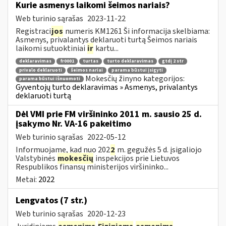
Kurie asmenys laikomi šeimos nariais?
Web turinio sąrašas
2023-11-22
Registraci
jos
numeris KM1261 Ši informacija skelbiama:
Asmenys, privalantys deklaruoti turtą Šeimos nariais
laikomi sutuoktiniai
ir
kartu...
deklaravimas
fr0001
turtas
turto deklaravimas
gtdį 2 str
privalo deklaruoti
šeimos nariai
parama būstui įsigyti
Mokesčių žinyno kategorijos:
parama būstui išnuomoti
Gyventojų turto deklaravimas » Asmenys, privalantys
deklaruoti turtą
Dėl VMI prie FM viršininko 2011 m. sausio 25 d.
įsakymo Nr. VA-16 pakeitimo
Web turinio sąrašas
2022-05-12
Informuojame, kad nuo 202
2
m. gegužės 5 d. įsigaliojo
Valstybinės
mokesčių
inspekcijos prie Lietuvos
Respublikos finansų ministerijos viršininko...
Metai:
2022
Lengvatos (7 str.)
Web turinio sąrašas
2020-12-23