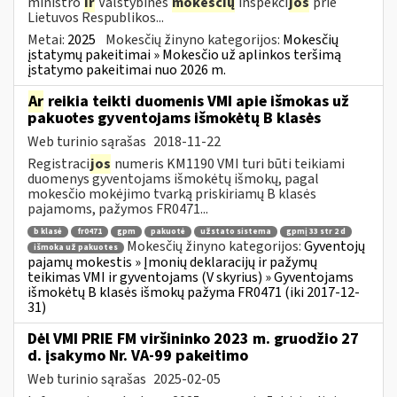
ministro
ir
Valstybinės
mokesčių
inspekci
jos
prie
Lietuvos Respublikos...
Metai:
2025
Mokesčių žinyno kategorijos:
Mokesčių
įstatymų pakeitimai » Mokesčio už aplinkos teršimą
įstatymo pakeitimai nuo 2026 m.
Ar
reikia teikti duomenis VMI apie išmokas už
pakuotes gyventojams išmokėtų B klasės
Web turinio sąrašas
2018-11-22
Registraci
jos
numeris KM1190 VMI turi būti teikiami
duomenys gyventojams išmokėtų išmokų, pagal
mokesčio mokėjimo tvarką priskiriamų B klasės
pajamoms, pažymos FR0471...
b klasė
fr0471
gpm
pakuotė
užstato sistema
gpmį 33 str 2 d
Mokesčių žinyno kategorijos:
Gyventojų
išmoka už pakuotes
pajamų mokestis » Įmonių deklaracijų ir pažymų
teikimas VMI ir gyventojams (V skyrius) » Gyventojams
išmokėtų B klasės išmokų pažyma FR0471 (iki 2017-12-
31)
Dėl VMI PRIE FM viršininko 2023 m. gruodžio 27
d. įsakymo Nr. VA-99 pakeitimo
Web turinio sąrašas
2025-02-05