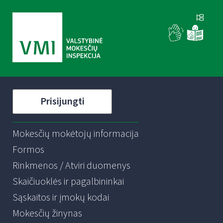
Prisijungti
Mokesčių mokėtojų informacija
Formos
Rinkmenos / Atviri duomenys
Skaičiuoklės ir pagalbininkai
Sąskaitos ir įmokų kodai
Mokesčių žinynas