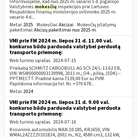
Informuojame, kad nuo 2025 m. vasario 5 d. įsigaliojo
Valstybinės
mokesčių
inspekcijos prie Lietuvos
Respublikos finansų ministerijos viršininko 2025 m.
vasario 4 d....
Metai:
2025
Mokesčiai:
Akcizai
Mokesčių įstatymų
pakeitimai:
Akcizų pakeitimai nuo 2025 m.
VMI prie FM 2024 m. liepos 31 d. 11.00 val.
konkurso būdu parduoda valstybei perduotą
transporto priemonę:
Web turinio sąrašas
2024-07-15
Priekabą SCHMITZ CARGOBULL AG SCS 24/L-13.62 EB,
VIN: WSM00000003139998, 2011 m., O4-, pilka, (SDK) –
PPTMECTT. Pradinė kaina 7139,00 Eur su PVM.
Papildoma informacija tel. Nr. +370 678...
Metai:
2024
VMI prie FM 2024 m. liepos 31 d. 9.00 val.
konkurso būdu parduoda valstybei perduota
transporto priemonę:
Web turinio sąrašas
2024-07-16
Krovininis automobilis MAN 10.185, KRJ650, VIN:
WMAL24ZZZ2Y101834, 2002 m., N2, 4580 cm3, 132 kW,