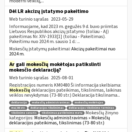
moderni veiklių,...
Dėl LR akcizų įstatymo pakeitimo
Web turinio sąrašas
2023-05-29
Informuojame, kad 2023 m. gegužės 9 d. buvo priimtas
Lietuvos Respublikos akcizų įstatymo (toliau - AĮ)
pakeitimas Nr. XIV-1933[1] (toliau - Pakeitimas).
Pakeitimu nuo 2024 m. sausio 1 d.: ...
Mokesčių įstatymų pakeitimai:
Akcizų pakeitimai nuo
2024 m.
Ar
gali
mokesčių
mokėtojas patikslinti
mokesčio deklaraciją?
Web turinio sąrašas
2025-08-01
Registracijos numeris KM0480 Ši informacija skelbiama:
Mokesčių
deklaracijos pateikimas, tikslinimas, laikinas
veiklos nevykdymas (73-80 str.) Deklaracija tikslinama...
deklaracija
mokesčių administravimas
mokesčių mokėtojas
maį 80 str.
deklaracijos tikslinimas
deklaracijos tikslinimo terminas
Mokesčių žinyno
tikslinimo senatis
tikslinimas patikrinimo metu
kategorijos:
Mokesčių administravimas » Mokesčių
deklaracijos pateikimas, tikslinimas (73-80 str.)