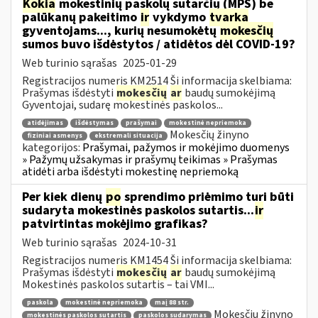
Kokia
mokestinių paskolų sutarčių (MPS) be
palūkanų pakeitimo
ir
vykdymo
tvarka
gyventojams..., kurių nesumokėtų
mokesčių
sumos buvo išdėstytos / atidėtos dėl COVID-19?
Web turinio sąrašas
2025-01-29
Registracijos numeris KM2514 Ši informacija skelbiama:
Prašymas išdėstyti
mokesčių
ar
baudų sumokėjimą
Gyventojai, sudarę mokestinės paskolos...
atidėjimas
išdėstymas
prašymai
mokestinė nepriemoka
Mokesčių žinyno
fiziniai asmenys
ekstremali situacija
kategorijos:
Prašymai, pažymos ir mokėjimo duomenys
» Pažymų užsakymas ir prašymų teikimas » Prašymas
atidėti arba išdėstyti mokestinę nepriemoką
Per kiek dienų
po
sprendimo priėmimo turi būti
sudaryta mokestinės paskolos sutartis...
ir
patvirtintas mokėjimo grafikas?
Web turinio sąrašas
2024-10-31
Registracijos numeris KM1454 Ši informacija skelbiama:
Prašymas išdėstyti
mokesčių
ar
baudų sumokėjimą
Mokestinės paskolos sutartis – tai VMI...
paskola
mokestinė nepriemoka
maį 88 str.
Mokesčių žinyno
mokestinės paskolos sutartis
paskolos sudarymas