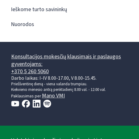
Ieškome turto savininkų
Nuorodos
Konsultacijos mokesčių klausimais ir paslaugos
gyventojams:
+370 5 260 5060
Darbo laikas: I-IV 8.00-17.00, V 8.00-15.45.
Prieššventinę dieną - viena valanda trumpiau.
Kiekvieno mėnesio antrą penktadienį 8.00 val. - 12.00 val.
Mano VMI
Paklausimas per