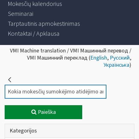
Mokesčių kalendorius
Seminarai
Tarptautinis apmokestinimas
Kontaktai / Apklausa
VMI Machine translation / VMI Машинный перевод /
VMI Машинний переклад (
English
,
Русский
,
Українська
)
Paieška
Kategorijos