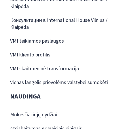
Klaipėda
Консультации в International House Vilnius /
Klaipėda
VMI teikiamos paslaugos
VMI kliento profilis
VMI skaitmeninė transformacija
Vienas langelis prievolėms valstybei sumokėti
NAUDINGA
Mokesčiai ir jų dydžiai
Atsiskaitymas grynaisiais pinigais