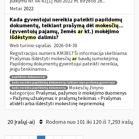
įsakymu Nr. VA-61[1] nuo 2022 m. birželio 28...
Metai:
2022
Kada gyventojui nereikia pateikti papildomų
dokumentų, teikiant prašymą dėl
mokesčių
...
(gyventojų pajamų, žemės
ar
kt.) mokėjimo
išdėstymo
dalimis?
Web turinio sąrašas
2026-04-30
Registracijos numeris KM3817 Ši informacija skelbiama:
Prašymas išdėstyti mokesčių
ar
baudų sumokėjimą
Papildomų dokumentų gyventojui pateikti nereikia,
jeigu tenkinamos...
papildomi dokumentai
kada nereikia papildomų dokumentų teikiant mps prašymą gyventojui
Mokesčių žinyno
kada nereikia papildomų dokumentų
kategorijos:
Prašymai, pažymos ir mokėjimo duomenys
» Pažymų užsakymas ir prašymų teikimas » Prašymas
atidėti arba išdėstyti mokestinę nepriemoką
20 Įrašų(-ai)
Rodoma nuo 101 iki 120 iš 7,293 irašų.