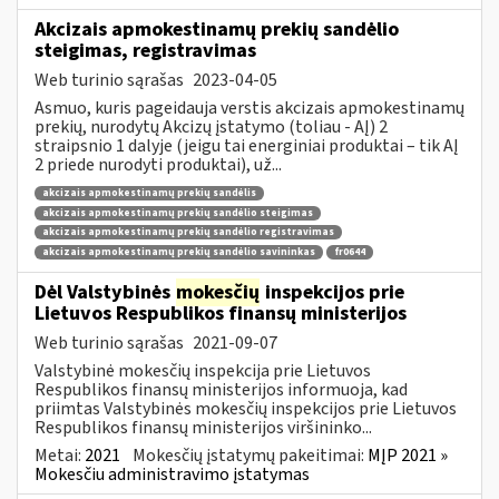
Akcizais apmokestinamų prekių sandėlio
steigimas, registravimas
Web turinio sąrašas
2023-04-05
Asmuo, kuris pageidauja verstis akcizais apmokestinamų
prekių, nurodytų Akcizų įstatymo (toliau - AĮ) 2
straipsnio 1 dalyje (jeigu tai energiniai produktai – tik AĮ
2 priede nurodyti produktai), už...
akcizais apmokestinamų prekių sandėlis
akcizais apmokestinamų prekių sandėlio steigimas
akcizais apmokestinamų prekių sandėlio registravimas
akcizais apmokestinamų prekių sandėlio savininkas
fr0644
Dėl Valstybinės
mokesčių
inspekcijos prie
Lietuvos Respublikos finansų ministerijos
Web turinio sąrašas
2021-09-07
Valstybinė mokesčių inspekcija prie Lietuvos
Respublikos finansų ministerijos informuoja, kad
priimtas Valstybinės mokesčių inspekcijos prie Lietuvos
Respublikos finansų ministerijos viršininko...
Metai:
2021
Mokesčių įstatymų pakeitimai:
MĮP 2021 »
Mokesčiu administravimo įstatymas