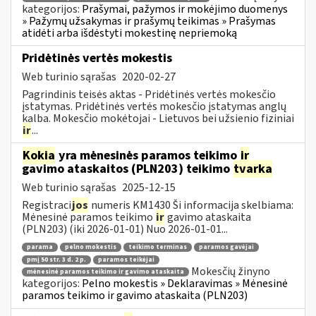
kategorijos:
Prašymai, pažymos ir mokėjimo duomenys
» Pažymų užsakymas ir prašymų teikimas » Prašymas
atidėti arba išdėstyti mokestinę nepriemoką
Pridėtinės vertės mokestis
Web turinio sąrašas
2020-02-27
Pagrindinis teisės aktas - Pridėtinės vertės mokesčio
įstatymas. Pridėtinės vertės mokesčio įstatymas anglų
kalba. Mokesčio mokėtojai - Lietuvos bei užsienio fiziniai
ir
...
Kokia
yra mėnesinės paramos teikimo
ir
gavimo ataskaitos (PLN203) teikimo
tvarka
Web turinio sąrašas
2025-12-15
Registraci
jos
numeris KM1430 Ši informacija skelbiama:
Mėnesinė paramos teikimo
ir
gavimo ataskaita
(PLN203) (iki 2026-01-01) Nuo 2026-01-01...
parama
pelno mokestis
teikimo terminas
paramos gavėjai
pmį 50 str. 3 d. 2 p.
paramos teikėjai
Mokesčių žinyno
mėnesinė paramos teikimo ir gavimo ataskaita
kategorijos:
Pelno mokestis » Deklaravimas » Mėnesinė
paramos teikimo ir gavimo ataskaita (PLN203)