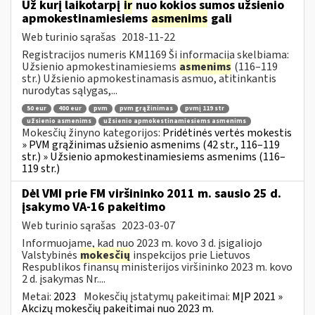
Už kurį laikotarpį
ir
nuo kokios sumos užsienio
apmokestinamiesiems
asmenims
gali
Web turinio sąrašas
2018-11-22
Registracijos numeris KM1169 Ši informacija skelbiama:
Užsienio apmokestinamiesiems
asmenims
(116–119
str.) Užsienio apmokestinamasis asmuo, atitinkantis
nurodytas sąlygas,...
50 eur
400 eur
pvm
pvm grąžinimas
pvmį 119 str
užsienio asmenims
užsienio apmokestinamiesiems asmenims
Mokesčių žinyno kategorijos:
Pridėtinės vertės mokestis
» PVM grąžinimas užsienio asmenims (42 str., 116–119
str.) » Užsienio apmokestinamiesiems asmenims (116–
119 str.)
Dėl VMI prie FM viršininko 2011 m. sausio 25 d.
įsakymo VA-16 pakeitimo
Web turinio sąrašas
2023-03-07
Informuojame, kad nuo 2023 m. kovo 3 d. įsigaliojo
Valstybinės
mokesčių
inspekcijos prie Lietuvos
Respublikos finansų ministerijos viršininko 2023 m. kovo
2 d. įsakymas Nr....
Metai:
2023
Mokesčių įstatymų pakeitimai:
MĮP 2021 »
Akcizų mokesčių pakeitimai nuo 2023 m.