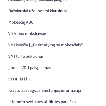
Dažniausiai užduodami klausimai
Mokesčių ABC
Viktorina moksleiviams
VMI kviečia į „Pasimatymą su mokesčiais“
VMI turto aukcionai
Įmonių VDU palyginimas
STOP šešėliui
Krašto apsaugos ministerijos informacija
Interneto svetainės atitikties paraiška