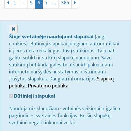
1
...
5
6
7
...
365
Uždaryti
Šioje svetainėje naudojami slapukai
(angl.
cookies). Būtinieji slapukai įdiegiami automatiškai
ir jiems nėra reikalingas Jūsų sutikimas. Taip pat
galite sutikti ir su kitų slapukų naudojimu. Savo
sutikimą bet kada galėsite atšaukti pakeisdami
interneto naršyklės nustatymus ir ištrindami
įrašytus slapukus. Daugiau informacijos
Slapukų
politika
;
Privatumo politika.
Būtinieji slapukai
Naudojami sklandžiam svetainės veikimui ir įgalina
pagrindines svetainės funkcijas. Be šių slapukų
svetainė negali tinkamai veikti.