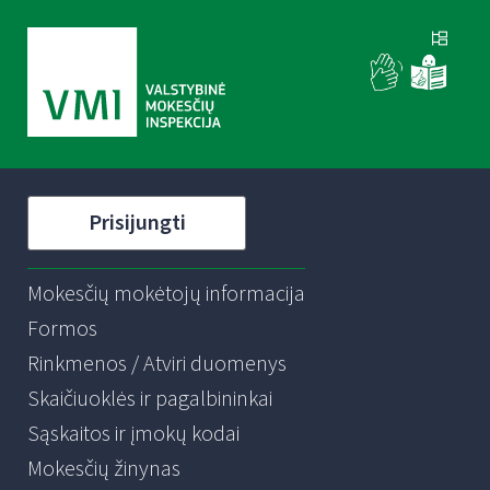
Prisijungti
Mokesčių mokėtojų informacija
Formos
Rinkmenos / Atviri duomenys
Skaičiuoklės ir pagalbininkai
Sąskaitos ir įmokų kodai
Mokesčių žinynas