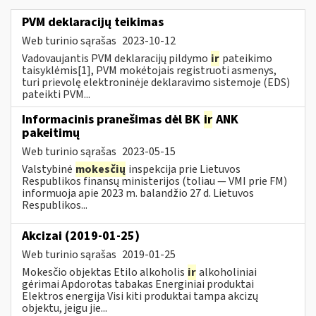
PVM deklaracijų teikimas
Web turinio sąrašas
2023-10-12
Vadovaujantis PVM deklaracijų pildymo
ir
pateikimo
taisyklėmis[1], PVM mokėtojais registruoti asmenys,
turi prievolę elektroninėje deklaravimo sistemoje (EDS)
pateikti PVM...
Informacinis pranešimas dėl BK
ir
ANK
pakeitimų
Web turinio sąrašas
2023-05-15
Valstybinė
mokesčių
inspekcija prie Lietuvos
Respublikos finansų ministerijos (toliau — VMI prie FM)
informuoja apie 2023 m. balandžio 27 d. Lietuvos
Respublikos...
Akcizai (2019-01-25)
Web turinio sąrašas
2019-01-25
Mokesčio objektas Etilo alkoholis
ir
alkoholiniai
gėrimai Apdorotas tabakas Energiniai produktai
Elektros energija Visi kiti produktai tampa akcizų
objektu, jeigu jie...