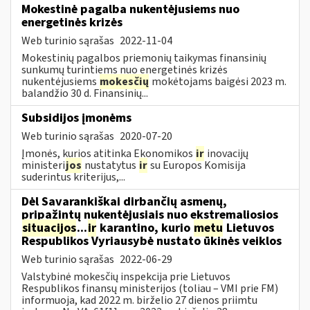
Mokestinė pagalba nukentėjusiems nuo
energetinės krizės
Web turinio sąrašas
2022-11-04
Mokestinių pagalbos priemonių taikymas finansinių
sunkumų turintiems nuo energetinės krizės
nukentėjusiems
mokesčių
mokėtojams baigėsi 2023 m.
balandžio 30 d. Finansinių...
Subsidijos įmonėms
Web turinio sąrašas
2020-07-20
Įmonės, kurios atitinka Ekonomikos
ir
inovacijų
ministeri
jos
nustatytus
ir
su Europos Komisija
suderintus kriterijus,...
Dėl Savarankiškai dirbančių asmenų,
pripažintų nukentėjusiais nuo ekstremaliosios
situacijos
...
ir
karantino, kurio
metu
Lietuvos
Respublikos Vyriausybė nustato ūkinės veiklos
Web turinio sąrašas
2022-06-29
Valstybinė mokesčių inspekcija prie Lietuvos
Respublikos finansų ministerijos (toliau – VMI prie FM)
informuoja, kad 2022 m. birželio 27 dienos priimtu