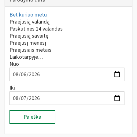
Bet kuriuo metu
Praėjusią valandą
Paskutines 24 valandas
Praėjusią savaitę
Praėjusį mėnesį
Praėjusiais metais
Laikotarpyje…
Nuo
Iki
Paieška