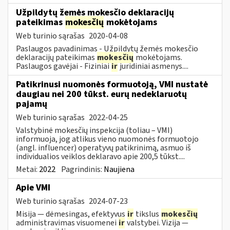
Užpildytų žemės mokesčio deklaracijų
pateikimas
mokesčių
mokėtojams
Web turinio sąrašas
2020-04-08
Paslaugos pavadinimas - Užpildytų žemės mokesčio
deklaracijų pateikimas
mokesčių
mokėtojams.
Paslaugos gavėjai - Fiziniai
ir
juridiniai asmenys....
Patikrinusi nuomonės formuotoją, VMI nustatė
daugiau nei 200 tūkst. eurų nedeklaruotų
pajamų
Web turinio sąrašas
2022-04-25
Valstybinė mokesčių inspekcija (toliau – VMI)
informuoja, jog atlikus vieno nuomonės formuotojo
(angl. influencer) operatyvų patikrinimą, asmuo iš
individualios veiklos deklaravo apie 200,5 tūkst....
Metai:
2022
Pagrindinis:
Naujiena
Apie VMI
Web turinio sąrašas
2024-07-23
Misija — dėmesingas, efektyvus
ir
tikslus
mokesčių
administravimas visuomenei
ir
valstybei. Vizija —