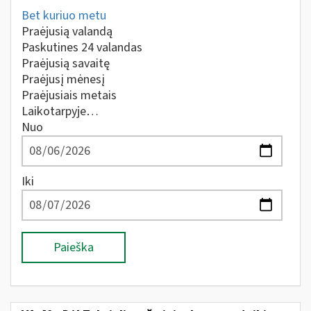
Bet kuriuo metu
Praėjusią valandą
Paskutines 24 valandas
Praėjusią savaitę
Praėjusį mėnesį
Praėjusiais metais
Laikotarpyje…
Nuo
Iki
Paieška