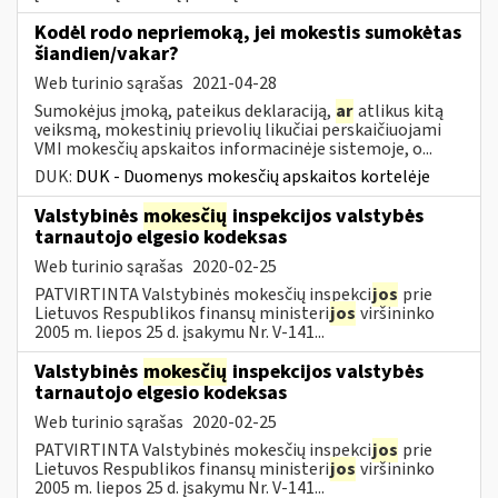
Kodėl rodo nepriemoką, jei mokestis sumokėtas
šiandien/vakar?
Web turinio sąrašas
2021-04-28
Sumokėjus įmoką, pateikus deklaraciją,
ar
atlikus kitą
veiksmą, mokestinių prievolių likučiai perskaičiuojami
VMI mokesčių apskaitos informacinėje sistemoje, o...
DUK:
DUK - Duomenys mokesčių apskaitos kortelėje
Valstybinės
mokesčių
inspekcijos valstybės
tarnautojo elgesio kodeksas
Web turinio sąrašas
2020-02-25
PATVIRTINTA Valstybinės mokesčių inspekci
jos
prie
Lietuvos Respublikos finansų ministeri
jos
viršininko
2005 m. liepos 25 d. įsakymu Nr. V-141...
Valstybinės
mokesčių
inspekcijos valstybės
tarnautojo elgesio kodeksas
Web turinio sąrašas
2020-02-25
PATVIRTINTA Valstybinės mokesčių inspekci
jos
prie
Lietuvos Respublikos finansų ministeri
jos
viršininko
2005 m. liepos 25 d. įsakymu Nr. V-141...