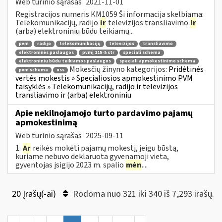
Web turinio sąrašas
2021-11-01
Registracijos numeris KM1059 Ši informacija skelbiama:
Telekomunikacijų, radijo
ir
televizijos transliavimo
ir
(arba) elektroniniu būdu teikiamų...
pvm
radijo
telekomunikacijų
televizijos
transliavimo
elektroninės paslaugos
pvmį 115-5 str
speciali schema
elektroniniu būdu teikiamos paslaugos
speciali apmokestinimo schema
Mokesčių žinyno kategorijos:
Pridėtinės
pvm schema
oss
vertės mokestis » Specialiosios apmokestinimo PVM
taisyklės » Telekomunikacijų, radijo ir televizijos
transliavimo ir (arba) elektroniniu
Apie nekilnojamojo turto pardavimo pajamų
apmokestinimą
Web turinio sąrašas
2025-09-11
1.
Ar
reikės mokėti pajamų mokestį, jeigu būstą,
kuriame nebuvo deklaruota gyvenamoji vieta,
gyventojas įsigijo 2023 m. spalio
mėn
....
20 Įrašų(-ai)
Rodoma nuo 321 iki 340 iš 7,293 irašų.