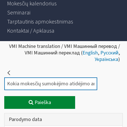
Mokesčių kalendorius
Seminarai
Tarptautinis apmokestinimas
Kontaktai / Apklausa
VMI Machine translation / VMI Машинный перевод /
VMI Машинний переклад (
English
,
Русский
,
Українська
)
Paieška
Parodymo data