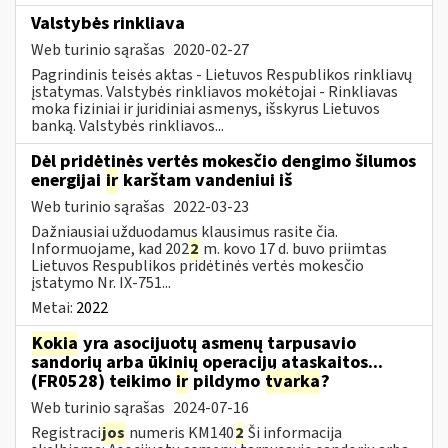
Valstybės rinkliava
Web turinio sąrašas
2020-02-27
Pagrindinis teisės aktas - Lietuvos Respublikos rinkliavų
įstatymas. Valstybės rinkliavos mokėtojai - Rinkliavas
moka fiziniai ir juridiniai asmenys, išskyrus Lietuvos
banką. Valstybės rinkliavos...
Dėl pridėtinės vertės mokesčio dengimo šilumos
energijai
ir
karštam vandeniui iš
Web turinio sąrašas
2022-03-23
Dažniausiai užduodamus klausimus rasite čia.
Informuojame, kad 202
2
m. kovo 17 d. buvo priimtas
Lietuvos Respublikos pridėtinės vertės mokesčio
įstatymo Nr. IX-751...
Metai:
2022
Kokia
yra asocijuotų asmenų tarpusavio
sandorių arba ūkinių operacijų ataskaitos...
(FR0528) teikimo
ir
pildymo
tvarka
?
Web turinio sąrašas
2024-07-16
Registraci
jos
numeris KM140
2
Ši informacija