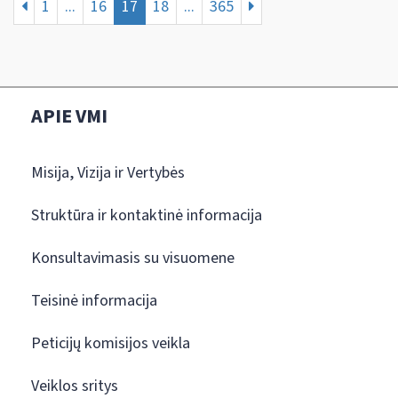
1
...
16
17
18
...
365
APIE VMI
Misija, Vizija ir Vertybės
Struktūra ir kontaktinė informacija
Konsultavimasis su visuomene
Teisinė informacija
Peticijų komisijos veikla
Veiklos sritys