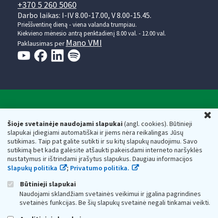
+370 5 260 5060
Darbo laikas: I-IV 8.00-17.00, V 8.00-15.45.
Prieššventinę dieną - viena valanda trumpiau.
Kiekvieno mėnesio antrą penktadienį 8.00 val. - 12.00 val.
Mano VMI
Paklausimas per
Valstybinė mokesčių inspekcija prie Lietuvos
U
Respublikos finansų ministerijos
Šioje svetainėje naudojami slapukai
(angl. cookies). Būtinieji
slapukai įdiegiami automatiškai ir jiems nėra reikalingas Jūsų
Biudžetinė įstaiga. Juridinio asmens kodas — 188659752,
sutikimas. Taip pat galite sutikti ir su kitų slapukų naudojimu. Savo
adresas: Vasario 16-osios g. 14, 01107 Vilnius, Lietuva, el.paštas:
sutikimą bet kada galėsite atšaukti pakeisdami interneto naršyklės
vmi@vmi.lt
, E. pristatymo dėžutės adresas 188659752
nustatymus ir ištrindami įrašytus slapukus. Daugiau informacijos
Duomenys apie Valstybinę mokesčių inspekciją prie Lietuvos
Slapukų politika
;
Privatumo politika.
Respublikos finansų ministerijos kaupiami ir saugomi Juridinių
asmenų registre
Būtinieji slapukai
Naudojami sklandžiam svetainės veikimui ir įgalina pagrindines
svetainės funkcijas. Be šių slapukų svetainė negali tinkamai veikti.