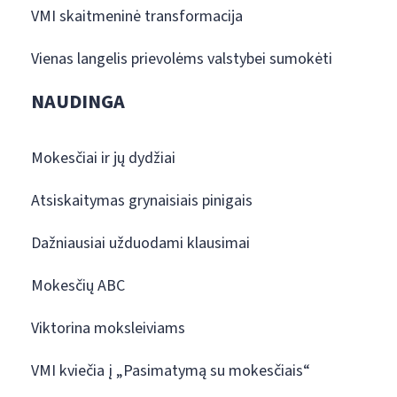
VMI skaitmeninė transformacija
Vienas langelis prievolėms valstybei sumokėti
NAUDINGA
Mokesčiai ir jų dydžiai
Atsiskaitymas grynaisiais pinigais
Dažniausiai užduodami klausimai
Mokesčių ABC
Viktorina moksleiviams
VMI kviečia į „Pasimatymą su mokesčiais“