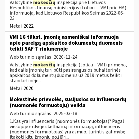
Valstybinė
mokesčių
inspekcija prie Lietuvos
Respublikos finansų ministerijos (toliau — VMI prie FM)
informuoja, kad Lietuvos Respublikos Seimas 2022-06-
23...
Metai:
2022
VMI 16 tūkst. įmonių asmeniškai informuoja
apie pareigą apskaitos dokumentų duomenis
teikti SAF-T rinkmenoje
Web turinio sąrašas
2020-11-24
Valstybinė
mokesčių
inspekcija (toliau – VMI) primena,
kad dalis įmonių turi būti pasirengusios buhalterinės
apskaitos dokumentų duomenis už 2019 metus teikti
standartinėje...
Metai:
2020
Mokestinės prievolės, susijusios su influencerių
(nuomonės formuotojų) veikla
Web turinio sąrašas
2025-03-18
1.Kas yra influenceris (nuomonės formuotojas)? Pagal
viešojoje erdvėje skelbiamą informaciją, influenceris
(nuomonės formuotojas) yra asmuo, turintis galimybę
įtakoti kitų žmonių požiūrį...