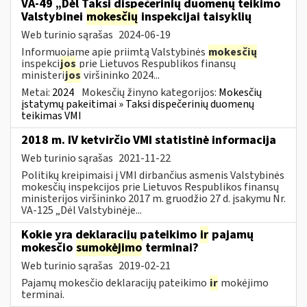
VA-49 „Dėl Taksi dispečerinių duomenų teikimo
Valstybinei
mokesčių
inspekcijai taisyklių
Web turinio sąrašas
2024-06-19
Informuojame apie priimtą Valstybinės
mokesčių
inspekci
jos
prie Lietuvos Respublikos finansų
ministeri
jos
viršininko 2024...
Metai:
2024
Mokesčių žinyno kategorijos:
Mokesčių
įstatymų pakeitimai » Taksi dispečerinių duomenų
teikimas VMI
2018 m. IV ketvirčio VMI statistinė informacija
Web turinio sąrašas
2021-11-22
Politikų kreipimaisi į VMI dirbančius asmenis Valstybinės
mokesčių inspekcijos prie Lietuvos Respublikos finansų
ministerijos viršininko 2017 m. gruodžio 27 d. įsakymu Nr.
VA-125 „Dėl Valstybinėje...
Kokie yra deklaracijų pateikimo
ir
pajamų
mokesčio
sumokėjimo
terminai?
Web turinio sąrašas
2019-02-21
Pajamų mokesčio deklaracijų pateikimo
ir
mokėjimo
terminai.