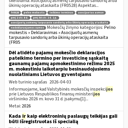
skelbiama: Asocijuotų asmenų tarpusavio sandorių arba
ūkinių operacijų ataskaita (FR0528) Aspektas...
fr0528
pelno mokestis
teikimo terminas
asocijuotas asmuo
pmį 2 str. 8 d.
pmį 50 str. 2 d. 1 p.
asocijuotų asmenų tarpusavio sandorių arba ūkinių operacijų ataskaita
Mokesčių žinyno kategorijos:
Pelno
nedeklaruojamos sumos
mokestis » Deklaravimas » Asocijuotų asmenų
tarpusavio sandorių arba ūkinių operacijų ataskaita
(FR05
Dėl atidėto pajamų mokesčio deklaracijos
pateikimo termino per investicinę sąskaitą
gaunamų pajamų apmokestinimo režimu 2025
m. mokestiniu laikotarpiu besinaudojusiems
nuolatiniams Lietuvos gyventojams
Web turinio sąrašas
2026-04-03
Informuojame, kad Valstybinės mokesčių inspekci
jos
prie Lietuvos Respublikos finansų ministeri
jos
viršininko 2026 m. kovo 31 d. įsakymu[1]...
Metai:
2026
Kada
ir
kaip elektroninių paslaugų teikėjas gali
būti išregistruotas iš specialią