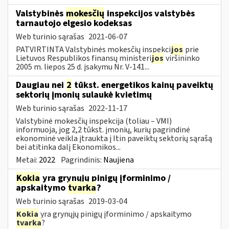
Valstybinės
mokesčių
inspekcijos valstybės
tarnautojo elgesio kodeksas
Web turinio sąrašas
2021-06-07
PATVIRTINTA Valstybinės mokesčių inspekci
jos
prie
Lietuvos Respublikos finansų ministeri
jos
viršininko
2005 m. liepos 25 d. įsakymu Nr. V-141...
Daugiau nei
2
tūkst. energetikos kainų paveiktų
sektorių įmonių sulaukė kvietimų
Web turinio sąrašas
2022-11-17
Valstybinė mokesčių inspekcija (toliau – VMI)
informuoja, jog 2,2 tūkst. įmonių, kurių pagrindinė
ekonominė veikla įtraukta į Itin paveiktų sektorių sąrašą
bei atitinka dalį Ekonomikos...
Metai:
2022
Pagrindinis:
Naujiena
Kokia
yra grynųjų pinigų įforminimo /
apskaitymo
tvarka
?
Web turinio sąrašas
2019-03-04
Kokia
yra grynųjų pinigų įforminimo / apskaitymo
tvarka
?