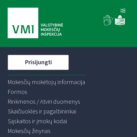
Prisijungti
Mokesčių mokėtojų informacija
Formos
Rinkmenos / Atviri duomenys
Skaičiuoklės ir pagalbininkai
Sąskaitos ir įmokų kodai
Mokesčių žinynas