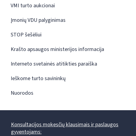
VMI turto aukcionai
Įmonių VDU palyginimas
STOP šešėliui
Krašto apsaugos ministerijos informacija
Interneto svetainės atitikties paraiška
Ieškome turto savininkų
Nuorodos
Konsultacijos mokesčių klausimais ir paslaugos
gyventojams: