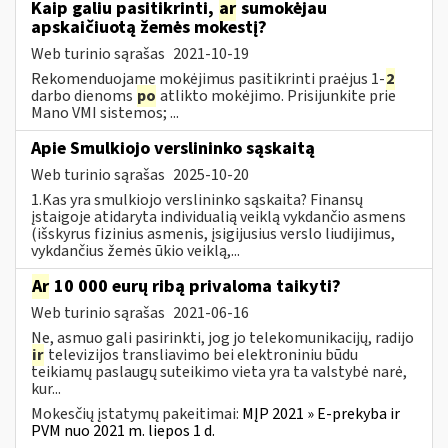
Kaip galiu pasitikrinti,
ar
sumokėjau
apskaičiuotą žemės mokestį?
Web turinio sąrašas
2021-10-19
Rekomenduojame mokėjimus pasitikrinti praėjus 1-
2
darbo dienoms
po
atlikto mokėjimo. Prisijunkite prie
Mano VMI sistemos; ...
Apie Smulkiojo verslininko sąskaitą
Web turinio sąrašas
2025-10-20
1.Kas yra smulkiojo verslininko sąskaita? Finansų
įstaigoje atidaryta individualią veiklą vykdančio asmens
(išskyrus fizinius asmenis, įsigijusius verslo liudijimus,
vykdančius žemės ūkio veiklą,...
Ar
10 000 eurų ribą privaloma taikyti?
Web turinio sąrašas
2021-06-16
Ne, asmuo gali pasirinkti, jog jo telekomunikacijų, radijo
ir
televizijos transliavimo bei elektroniniu būdu
teikiamų paslaugų suteikimo vieta yra ta valstybė narė,
kur...
Mokesčių įstatymų pakeitimai:
MĮP 2021 » E-prekyba ir
PVM nuo 2021 m. liepos 1 d.