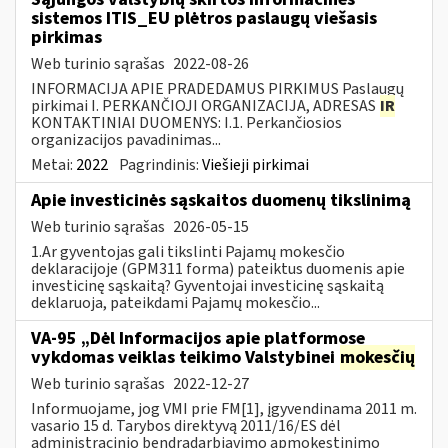
sistemos ITIS_EU plėtros paslaugų viešasis
pirkimas
Web turinio sąrašas
2022-08-26
INFORMACIJA APIE PRADEDAMUS PIRKIMUS Paslaugų
pirkimai I. PERKANČIOJI ORGANIZACIJA, ADRESAS
IR
KONTAKTINIAI DUOMENYS: I.1. Perkančiosios
organizacijos pavadinimas...
Metai:
2022
Pagrindinis:
Viešieji pirkimai
Apie investicinės sąskaitos duomenų tikslinimą
Web turinio sąrašas
2026-05-15
1.Ar gyventojas gali tikslinti Pajamų mokesčio
deklaracijoje (GPM311 forma) pateiktus duomenis apie
investicinę sąskaitą? Gyventojai investicinę sąskaitą
deklaruoja, pateikdami Pajamų mokesčio...
VA-95 „Dėl Informacijos apie platformose
vykdomas veiklas teikimo Valstybinei
mokesčių
Web turinio sąrašas
2022-12-27
Informuojame, jog VMI prie FM[1], įgyvendinama 2011 m.
vasario 15 d. Tarybos direktyvą 2011/16/ES dėl
administracinio bendradarbiavimo apmokestinimo