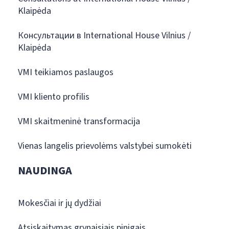
Klaipėda
Консультации в International House Vilnius /
Klaipėda
VMI teikiamos paslaugos
VMI kliento profilis
VMI skaitmeninė transformacija
Vienas langelis prievolėms valstybei sumokėti
NAUDINGA
Mokesčiai ir jų dydžiai
Atsiskaitymas grynaisiais pinigais