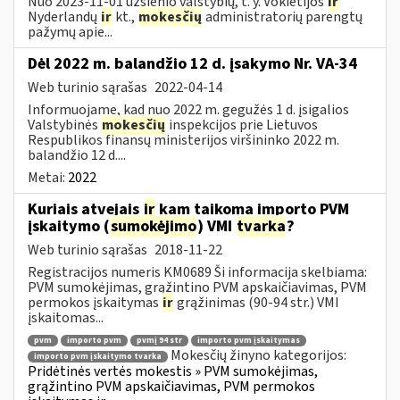
Nuo 2023-11-01 užsienio valstybių, t. y. Vokietijos
ir
Nyderlandų
ir
kt.,
mokesčių
administratorių parengtų
pažymų apie...
Dėl 2022 m. balandžio 12 d. įsakymo Nr. VA-34
Web turinio sąrašas
2022-04-14
Informuojame, kad nuo 2022 m. gegužės 1 d. įsigalios
Valstybinės
mokesčių
inspekcijos prie Lietuvos
Respublikos finansų ministerijos viršininko 2022 m.
balandžio 12 d....
Metai:
2022
Kuriais atvejais
ir
kam taikoma importo PVM
įskaitymo (
sumokėjimo
) VMI
tvarka
?
Web turinio sąrašas
2018-11-22
Registracijos numeris KM0689 Ši informacija skelbiama:
PVM sumokėjimas, grąžintino PVM apskaičiavimas, PVM
permokos įskaitymas
ir
grąžinimas (90-94 str.) VMI
įskaitomas...
pvm
importo pvm
pvmį 94 str
importo pvm įskaitymas
Mokesčių žinyno kategorijos:
importo pvm įskaitymo tvarka
Pridėtinės vertės mokestis » PVM sumokėjimas,
grąžintino PVM apskaičiavimas, PVM permokos