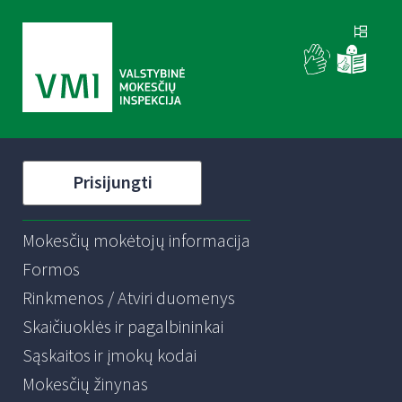
Prisijungti
Mokesčių mokėtojų informacija
Formos
Rinkmenos / Atviri duomenys
Skaičiuoklės ir pagalbininkai
Sąskaitos ir įmokų kodai
Mokesčių žinynas