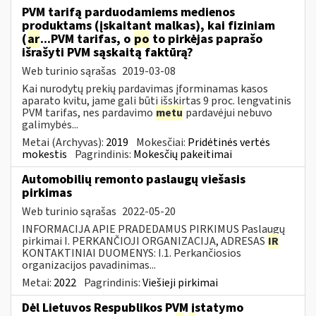
PVM tarifą parduodamiems medienos
produktams (įskaitant malkas), kai fiziniam
(
ar
...PVM tarifas, o
po
to pirkėjas paprašo
išrašyti PVM sąskaitą faktūrą?
Web turinio sąrašas
2019-03-08
Kai nurodytų prekių pardavimas įforminamas kasos
aparato kvitu, jame gali būti išskirtas 9 proc. lengvatinis
PVM tarifas, nes pardavimo
metu
pardavėjui nebuvo
galimybės...
Metai (Archyvas):
2019
Mokesčiai:
Pridėtinės vertės
mokestis
Pagrindinis:
Mokesčių pakeitimai
Automobilių remonto paslaugų viešasis
pirkimas
Web turinio sąrašas
2022-05-20
INFORMACIJA APIE PRADEDAMUS PIRKIMUS Paslaugų
pirkimai I. PERKANČIOJI ORGANIZACIJA, ADRESAS
IR
KONTAKTINIAI DUOMENYS: I.1. Perkančiosios
organizacijos pavadinimas...
Metai:
2022
Pagrindinis:
Viešieji pirkimai
Dėl Lietuvos Respublikos PVM įstatymo