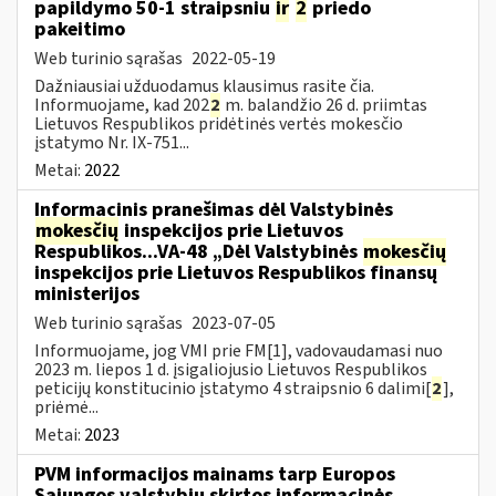
papildymo 50-1 straipsniu
ir
2
priedo
pakeitimo
Web turinio sąrašas
2022-05-19
Dažniausiai užduodamus klausimus rasite čia.
Informuojame, kad 202
2
m. balandžio 26 d. priimtas
Lietuvos Respublikos pridėtinės vertės mokesčio
įstatymo Nr. IX-751...
Metai:
2022
Informacinis pranešimas dėl Valstybinės
mokesčių
inspekcijos prie Lietuvos
Respublikos...VA-48 „Dėl Valstybinės
mokesčių
inspekcijos prie Lietuvos Respublikos finansų
ministerijos
Web turinio sąrašas
2023-07-05
Informuojame, jog VMI prie FM[1], vadovaudamasi nuo
2023 m. liepos 1 d. įsigaliojusio Lietuvos Respublikos
peticijų konstitucinio įstatymo 4 straipsnio 6 dalimi[
2
],
priėmė...
Metai:
2023
PVM informacijos mainams tarp Europos
Sąjungos valstybių skirtos informacinės