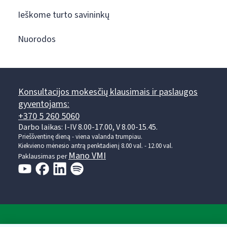
Ieškome turto savininkų
Nuorodos
Konsultacijos mokesčių klausimais ir paslaugos
gyventojams:
+370 5 260 5060
Darbo laikas: I-IV 8.00-17.00, V 8.00-15.45.
Prieššventinę dieną - viena valanda trumpiau.
Kiekvieno mėnesio antrą penktadienį 8.00 val. - 12.00 val.
Mano VMI
Paklausimas per