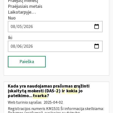
Praėjusį mėnesį
Praėjusiais metais
Laikotarpyje…
Nuo
Iki
Paieška
Kada yra naudojamas prašymas grąžinti
įskaitytą mokestį (DAS-
2
)
ir
kokia
jo
pateikimo...
tvarka
?
Web turinio sąrašas
2025-04-02
Registracijos numeris KM1531 Ši informacija skelbiama:
Pažymos (prašymai), susijusios su dvigubo