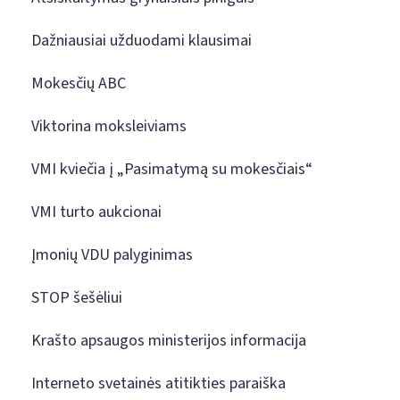
Dažniausiai užduodami klausimai
Mokesčių ABC
Viktorina moksleiviams
VMI kviečia į „Pasimatymą su mokesčiais“
VMI turto aukcionai
Įmonių VDU palyginimas
STOP šešėliui
Krašto apsaugos ministerijos informacija
Interneto svetainės atitikties paraiška