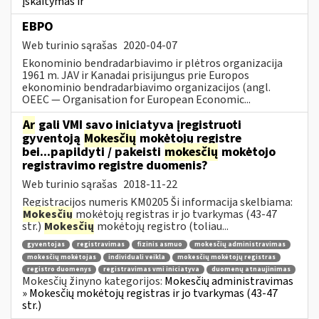
įskaitymas ir
EBPO
Web turinio sąrašas
2020-04-07
Ekonominio bendradarbiavimo ir plėtros organizacija
1961 m. JAV ir Kanadai prisijungus prie Europos
ekonominio bendradarbiavimo organizacijos (angl.
OEEC — Organisation for European Economic...
Ar
gali VMI savo iniciatyva įregistruoti
gyventoją
Mokesčių
mokėtojų registre
bei...papildyti / pakeisti
mokesčių
mokėtojo
registravimo registre duomenis?
Web turinio sąrašas
2018-11-22
Registracijos numeris KM0205 Ši informacija skelbiama:
Mokesčių
mokėtojų registras ir jo tvarkymas (43-47
str.)
Mokesčių
mokėtojų registro (toliau...
gyventojas
registravimas
fizinis asmuo
mokesčių administravimas
mokesčių mokėtojas
individuali veikla
mokesčių mokėtojų registras
registro duomenys
registravimas vmi iniciatyva
duomenų atnaujinimas
Mokesčių žinyno kategorijos:
Mokesčių administravimas
» Mokesčių mokėtojų registras ir jo tvarkymas (43-47
str.)