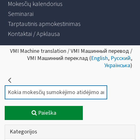
Mokesčių kalendorius
Seminarai
Tarptautinis apmokestinimas
Kontaktai / Apklausa
VMI Machine translation / VMI Машинный перевод /
VMI Машинний переклад (
English
,
Русский
,
Українська
)
Paieška
Kategorijos