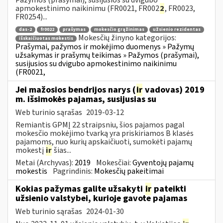
apmokestinimo naikinimu (FR0021, FR002
2
, FR0023,
FR0254)...
das-2
fr0022
prašymas
mokesčio grąžinimas
užsienio rezidentas
Mokesčių žinyno kategorijos:
išskaičiuotas mokestis
Prašymai, pažymos ir mokėjimo duomenys » Pažymų
užsakymas ir prašymų teikimas » Pažymos (prašymai),
susijusios su dvigubo apmokestinimo naikinimu
(FR0021,
Jei mažosios bendrijos narys (
ir
vadovas) 2019
m. išsimokės pajamas, susijusias su
Web turinio sąrašas
2019-03-12
Remiantis GPMĮ 22 straipsniu, šios pajamos pagal
mokesčio mokėjimo tvarką yra priskiriamos B klasės
pajamoms, nuo kurių apskaičiuoti, sumokėti pajamų
mokestį
ir
šias...
Metai (Archyvas):
2019
Mokesčiai:
Gyventojų pajamų
mokestis
Pagrindinis:
Mokesčių pakeitimai
Kokias pažymas galite užsakyti
ir
pateikti
užsienio valstybei, kurioje gavote pajamas
Web turinio sąrašas
2024-01-30