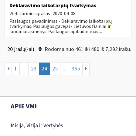
Deklaravimo laikotarpių tvarkymas
Web turinio sąrašas
2020-04-08
Paslaugos pavadinimas - Deklaravimo laikotarpių
tvarkymas. Paslaugos gavėjai - Lietuvos fiziniai
ir
juridiniai asmenys. Paslaugos apibūdinimas:...
20 Įrašų(-ai)
Rodoma nuo 461 iki 480 iš 7,292 irašų.
1
...
23
24
25
...
365
APIE VMI
Misija, Vizija ir Vertybės