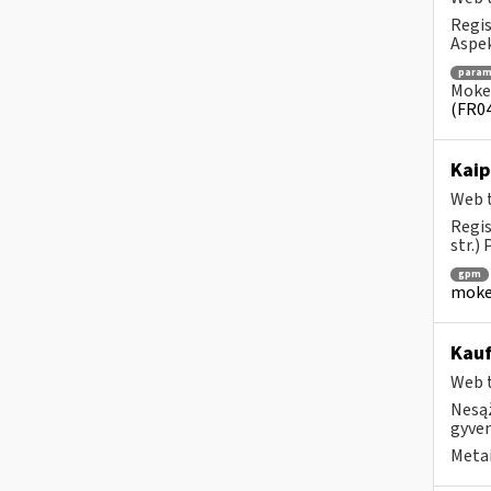
Regis
Aspek
para
Mokes
(FR0
Kaip
Web t
Regis
str.)
gpm
mokes
Kauf
Web t
Nesąž
gyven
Metai