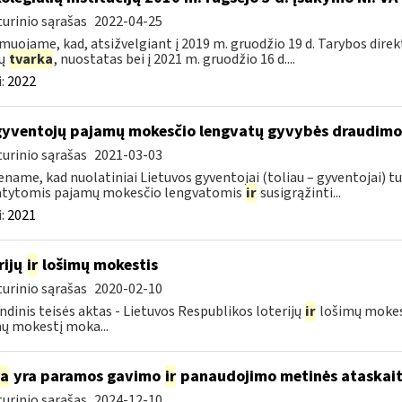
urinio sąrašas
2022-04-25
muojame, kad, atsižvelgiant į 2019 m. gruodžio 19 d. Tarybos dire
zų
tvarka
, nuostatas bei į 2021 m. gruodžio 16 d....
:
2022
gyventojų pajamų mokesčio lengvatų gyvybės draudim
urinio sąrašas
2021-03-03
name, kad nuolatiniai Lietuvos gyventojai (toliau – gyventojai) tu
atytomis pajamų mokesčio lengvatomis
ir
susigrąžinti...
:
2021
rijų
ir
lošimų mokestis
urinio sąrašas
2020-02-10
ndinis teisės aktas - Lietuvos Respublikos loterijų
ir
lošimų mokesč
ų mokestį moka...
ia
yra paramos gavimo
ir
panaudojimo metinės ataskait
urinio sąrašas
2024-12-10