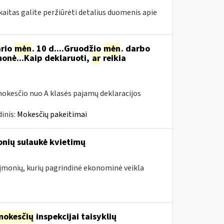
itas galite peržiūrėti detalius duomenis apie
ario
mėn
. 10 d....Gruodžio
mėn
. darbo
onė...Kaip deklaruoti,
ar
reikia
okesčio nuo A klasės pajamų deklaracijos
inis:
Mokesčių pakeitimai
onių sulaukė kvietimų
. įmonių, kurių pagrindinė ekonominė veikla
mokesčių
inspekcijai taisyklių