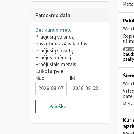
Metai
Parodymo data
Palū
Web t
Bet kuriuo metu
Regis
Praėjusią valandą
už mo
Paskutines 24 valandas
Praėjusią savaitę
palūk
baudo
Praėjusį mėnesį
prašy
Praėjusiais metais
Laikotarpyje…
Šiem
Nuo
Iki
Web t
Valst
patei
Metai
Paieška
Kur 
apsk