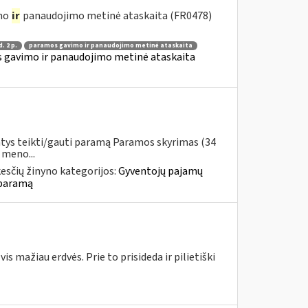
imo
ir
panaudojimo metinė ataskaita (FR0478)
d. 2 p.
paramos gavimo ir panaudojimo metinė ataskaita
 gavimo ir panaudojimo metinė ataskaita
ntys teikti/gauti paramą Paramos skyrimas (34
 meno...
esčių žinyno kategorijos:
Gyventojų pajamų
 paramą
 mažiau erdvės. Prie to prisideda ir pilietiški