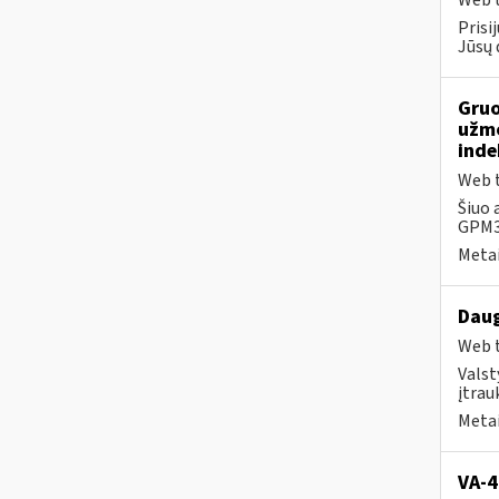
Web t
Prisi
Jūsų 
Gruo
užmo
inde
Web t
Šiuo 
GPM31
Metai
Daug
Web t
Valst
įtrau
Metai
VA-4