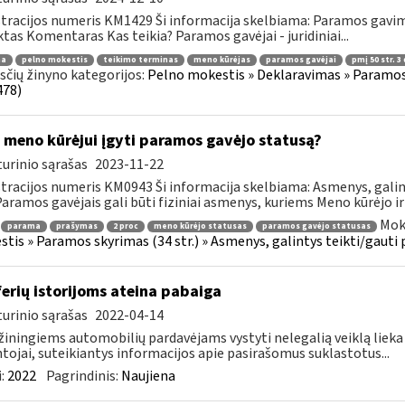
tracijos numeris KM1429 Ši informacija skelbiama: Paramos gav
tas Komentaras Kas teikia? Paramos gavėjai - juridiniai...
ma
pelno mokestis
teikimo terminas
meno kūrėjas
paramos gavėjai
pmį 50 str. 3 
čių žinyno kategorijos:
Pelno mokestis » Deklaravimas » Paramos
478)
 meno kūrėjui įgyti paramos gavėjo statusą?
urinio sąrašas
2023-11-22
tracijos numeris KM0943 Ši informacija skelbiama: Asmenys, gali
 Paramos gavėjais gali būti fiziniai asmenys, kuriems Meno kūrėjo ir
Mok
parama
prašymas
2 proc
meno kūrėjo statusas
paramos gavėjo statusas
tis » Paramos skyrimas (34 str.) » Asmenys, galintys teikti/gauti
erių istorijoms ateina pabaiga
urinio sąrašas
2022-04-14
iningiems automobilių pardavėjams vystyti nelegalią veiklą lieka vis
tojai, suteikiantys informacijos apie pasirašomus suklastotus...
:
2022
Pagrindinis:
Naujiena