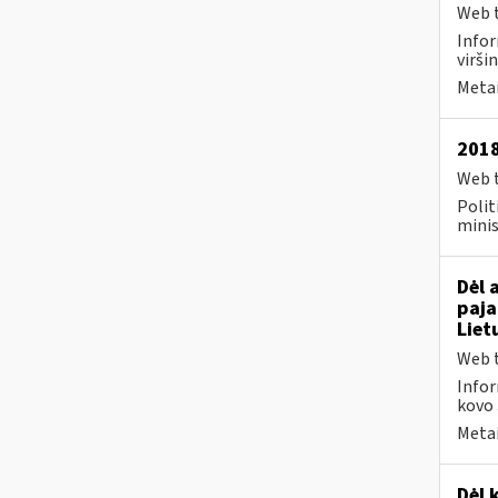
Web t
Infor
viršin
Metai
2018
Web t
Polit
minis
Dėl 
paja
Liet
Web t
Infor
kovo 
Metai
Dėl 