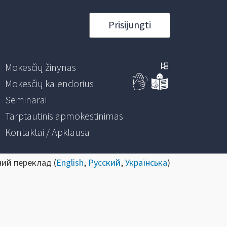
Prisijungti
Mokesčių žinynas
Mokesčių kalendorius
Seminarai
Tarptautinis apmokestinimas
Kontaktai / Apklausa
ний переклад (
English
,
Русский
,
Українська
)