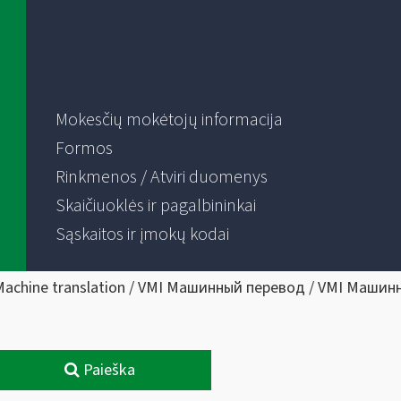
Mokesčių mokėtojų informacija
Formos
Rinkmenos / Atviri duomenys
Skaičiuoklės ir pagalbininkai
Sąskaitos ir įmokų kodai
Machine translation / VMI Машинный перевод / VMI Машин
Paieška