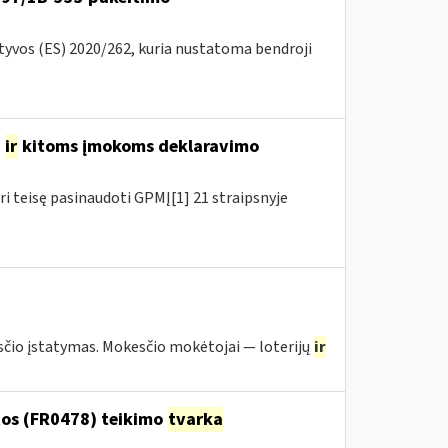
ktyvos (ES) 2020/262, kuria nustatoma bendroji
o
ir
kitoms įmokoms deklaravimo
ri teisę pasinaudoti GPMĮ[1] 21 straipsnyje
io įstatymas. Mokesčio mokėtojai — loterijų
ir
os (FR0478) teikimo
tvarka