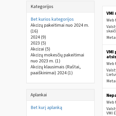
Kategorijos
VMI 
Bet kurios kategorijos
Web t
Akcizų pakeitimai nuo 2024 m.
Valst
(16)
skaiči
2024
(9)
Metai
2023
(5)
Akcizai
(5)
VMI 
Akcizų mokesčių pakeitimai
atsi
nuo 2023 m.
(1)
Web t
Akcizų klausimais (Raštai,
Valst
paaiškinimai) 2024
(1)
Lietu
Metai
Aplankai
Nepa
Web t
Bet kurį aplanką
Valst
VMI E