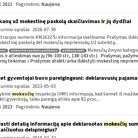
:
2021
Pagrindinis:
Naujiena
kanų už mokestinę paskolą skaičiavimas
ir
jų dydžiai
urinio sąrašas
2026-07-30
tracijos numeris KM2632 Ši informacija skelbiama: Prašymas išdė
kestinę paskolą dėl mokesčių nepriemokų Už suteiktą...
Mokesčių žinyno kategor
anos
mokestinės paskolos palūkanos
palūkanų dydis
s ir atleidimas nuo jų (96-100 str., 138-143 str.)
Prašymai, pažymo
mų teikimas » Prašymas atidėti arba išdėstyti mokestinę neprie
et gyventojai buvo pareigingesni: deklaravusių pajamas
urinio sąrašas
2023-05-03
ybinė
mokesčių
inspekcija (VMI) informuoja, kad šiemet iš maždau
kti gyventojų, laiku pareigą atliko apie 82 proc....
:
2023
Pagrindinis:
Naujiena
rasti detalią informaciją apie deklaruotas
mokesčių
suma
aičiuotus delspinigius?