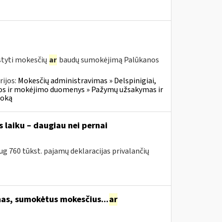
styti mokesčių
ar
baudų sumokėjimą Palūkanos
ijos:
Mokesčių administravimas » Delspinigiai,
s ir mokėjimo duomenys » Pažymų užsakymas ir
moką
 laiku – daugiau nei pernai
g 760 tūkst. pajamų deklaracijas privalančių
s, sumokėtus mokesčius...
ar