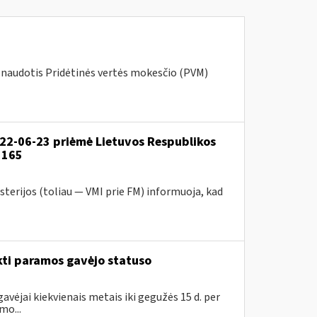
 naudotis Pridėtinės vertės mokesčio (PVM)
022-06-23 priėmė Lietuvos Respublikos
1165
sterijos (toliau — VMI prie FM) informuoja, kad
kti paramos gavėjo statuso
avėjai kiekvienais metais iki gegužės 15 d. per
mo...