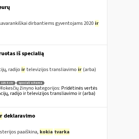
eurų
avarankiškai dirbantiems gyventojams 2020
ir
ruotas iš specialią
jų, radijo
ir
televizijos transliavimo
ir
(arba)
 115-5 str
speciali schema
Mokesčių žinyno kategorijos:
Pridėtinės vertės
, radijo ir televizijos transliavimo ir (arba)
ir
deklaravimo
sterijos paaiškina,
kokia
tvarka