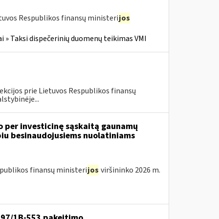
tuvos Respublikos finansų ministeri
jos
i » Taksi dispečerinių duomenų teikimas VMI
ekcijos prie Lietuvos Respublikos finansų
lstybinėje...
o per investicinę sąskaitą gaunamų
iu besinaudojusiems nuolatiniams
publikos finansų ministeri
jos
viršininko 2026 m.
VA-97/1B-553 pakeitimo