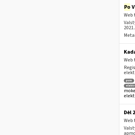
Po
V
Web t
Valst
2021..
Metai
Kad
Web t
Regis
elekt
pvm
elektr
mokes
elekt
Dėl 
Web t
Valst
apmo