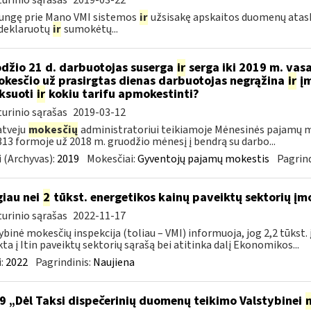
urinio sąrašas
2019-03-22
jungę prie Mano VMI sistemos
ir
užsisakę apskaitos duomenų ataska
deklaruotų
ir
sumokėtų...
džio 21 d. darbuotojas suserga
ir
serga iki 2019 m. vas
kesčio už prasirgtas dienas darbuotojas negrąžina
ir
įm
ksuoti
ir
kokiu tarifu apmokestinti?
urinio sąrašas
2019-03-12
atveju
mokesčių
administratoriui teikiamoje Mėnesinės pajamų m
3 formoje už 2018 m. gruodžio mėnesį į bendrą su darbo...
 (Archyvas):
2019
Mokesčiai:
Gyventojų pajamų mokestis
Pagrind
iau nei
2
tūkst. energetikos kainų paveiktų sektorių įm
urinio sąrašas
2022-11-17
ybinė mokesčių inspekcija (toliau – VMI) informuoja, jog 2,2 tūkst
kta į Itin paveiktų sektorių sąrašą bei atitinka dalį Ekonomikos...
:
2022
Pagrindinis:
Naujiena
9 „Dėl Taksi dispečerinių duomenų teikimo Valstybinei