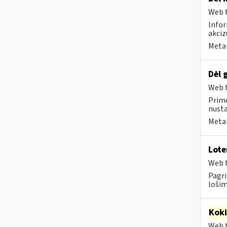
Web t
Infor
akci
Metai
Dėl 
Web t
Prime
nust
Metai
Lote
Web t
Pagri
lošim
Kok
Web t