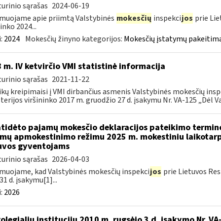
urinio sąrašas
2024-06-19
muojame apie priimtą Valstybinės
mokesčių
inspekci
jos
prie Lie
inko 2024...
:
2024
Mokesčių žinyno kategorijos:
Mokesčių įstatymų pakeitima
 m. IV ketvirčio VMI statistinė informacija
urinio sąrašas
2021-11-22
ikų kreipimaisi į VMI dirbančius asmenis Valstybinės mokesčių insp
terijos viršininko 2017 m. gruodžio 27 d. įsakymu Nr. VA-125 „Dėl Va
atidėto pajamų mokesčio deklaracijos pateikimo termin
mų apmokestinimo režimu 2025 m. mokestiniu laikotarp
uvos gyventojams
urinio sąrašas
2026-04-03
muojame, kad Valstybinės mokesčių inspekci
jos
prie Lietuvos Res
31 d. įsakymu[1]...
:
2026
kolegialių institucijų 2010 m. rugsėjo 3 d. įsakymo Nr. 