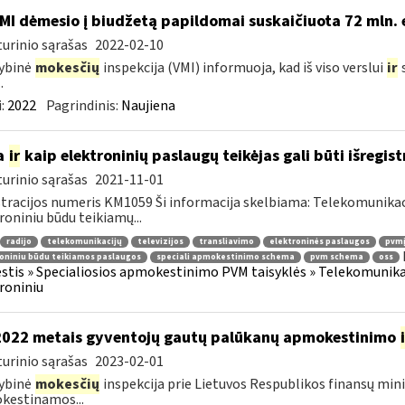
MI dėmesio į biudžetą papildomai suskaičiuota 72 mln. 
urinio sąrašas
2022-02-10
ybinė
mokesčių
inspekcija (VMI) informuoja, kad iš viso verslui
ir
s
.
:
2022
Pagrindinis:
Naujiena
a
ir
kaip elektroninių paslaugų teikėjas gali būti išregist
urinio sąrašas
2021-11-01
tracijos numeris KM1059 Ši informacija skelbiama: Telekomunikaci
roniniu būdu teikiamų...
radijo
telekomunikacijų
televizijos
transliavimo
elektroninės paslaugos
pvmį
oniniu būdu teikiamos paslaugos
speciali apmokestinimo schema
pvm schema
oss
tis » Specialiosios apmokestinimo PVM taisyklės » Telekomunikacijų
roniniu
2022 metais gyventojų gautų palūkanų apmokestinimo
urinio sąrašas
2023-02-01
ybinė
mokesčių
inspekcija prie Lietuvos Respublikos finansų mini
kestinamos...