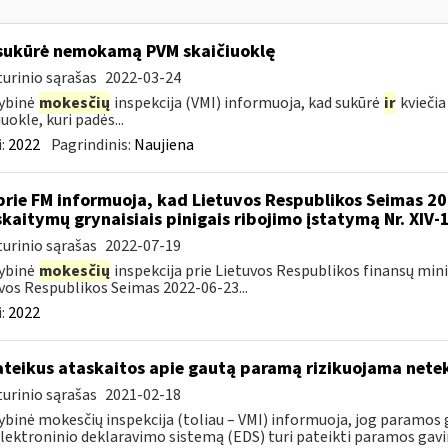
sukūrė nemokamą PVM skaičiuoklę
urinio sąrašas
2022-03-24
ybinė
mokesčių
inspekcija (VMI) informuoja, kad sukūrė
ir
kviečia
uokle, kuri padės...
:
2022
Pagrindinis:
Naujiena
prie FM informuoja, kad Lietuvos Respublikos Seimas 2
skaitymų grynaisiais pinigais ribojimo įstatymą Nr. XIV-
urinio sąrašas
2022-07-19
ybinė
mokesčių
inspekcija prie Lietuvos Respublikos finansų mini
vos Respublikos Seimas 2022-06-23...
:
2022
teikus ataskaitos apie gautą paramą rizikuojama nete
urinio sąrašas
2021-02-18
ybinė mokesčių inspekcija (toliau – VMI) informuoja, jog paramos g
lektroninio deklaravimo sistemą (EDS) turi pateikti paramos gavi