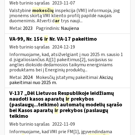
Web turinio sąrašas
2023-11-07
Valstybinė
mokesčių
inspekcija (VMI) informuoja, jog
įmonėms skirtą VMI kliento profilį papildė naujais
duomenimis. Atverti d
ar
trys nauji...
Metai:
2023
Pagrindinis:
Naujiena
VA-99, Nr. 156
ir
Nr. VA-17 pakeitimo
Web turinio sąrašas
2024-12-19
Informuojame, kad, atsižvelgiant į nuo 2025 m. sausio 1
d. įsigaliosiančius AĮ[1] pakeitimus[2], susijusius su
anglies dioksido dedamosios taikymu energiniams
produktams bei į Energinių produktų...
Metai:
2024
Mokesčių įstatymų pakeitimai:
Akcizų
pakeitimai nuo 2025 m.
V-137 „Dėl Lietuvos Respublikoje leidžiamų
naudoti kasos aparatų
ir
prekybos
(paslaugų...teikimo) automatų modelių sąrašo
bei Kasos aparatų
ir
prekybos (paslaugų
teikimo
Web turinio sąrašas
2022-11-09
Informuojame, kad VMI prie FM[1], įgyvendindama