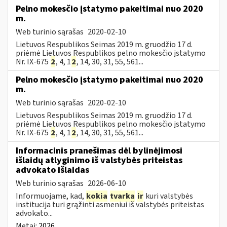
Pelno mokesčio įstatymo pakeitimai nuo 2020
m.
Web turinio sąrašas
2020-02-10
Lietuvos Respublikos Seimas 2019 m. gruodžio 17 d.
priėmė Lietuvos Respublikos pelno mokesčio įstatymo
Nr. IX-675
2
, 4, 1
2
, 14, 30, 31, 55, 561...
Pelno mokesčio įstatymo pakeitimai nuo 2020
m.
Web turinio sąrašas
2020-02-10
Lietuvos Respublikos Seimas 2019 m. gruodžio 17 d.
priėmė Lietuvos Respublikos pelno mokesčio įstatymo
Nr. IX-675
2
, 4, 1
2
, 14, 30, 31, 55, 561...
Informacinis pranešimas dėl bylinėjimosi
išlaidų atlyginimo iš valstybės priteistas
advokato išlaidas
Web turinio sąrašas
2026-06-10
Informuojame, kad,
kokia
tvarka
ir
kuri valstybės
institucija turi grąžinti asmeniui iš valstybės priteistas
advokato...
Metai:
2026