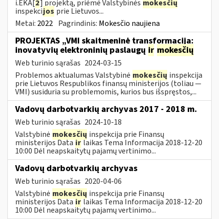
i.EKA[
2
] projektą, priėmė Valstybinės
mokesčių
inspekci
jos
prie Lietuvos...
Metai:
2022
Pagrindinis:
Mokesčio naujiena
PROJEKTAS „VMI skaitmeninė transformacija:
inovatyvių elektroninių paslaugų
ir
mokesčių
Web turinio sąrašas
2024-03-15
Problemos aktualumas Valstybinė
mokesčių
inspekcija
prie Lietuvos Respublikos finansų ministerijos (toliau ―
VMI) susiduria su problemomis, kurios bus išspręstos,...
Vadovų darbotvarkių archyvas 2017 - 2018 m.
Web turinio sąrašas
2024-10-18
Valstybinė
mokesčių
inspekcija prie Finansų
ministerijos Data
ir
laikas Tema Informacija 2018-12-20
10:00 Dėl neapskaitytų pajamų vertinimo...
Vadovų darbotvarkių archyvas
Web turinio sąrašas
2020-04-06
Valstybinė
mokesčių
inspekcija prie Finansų
ministerijos Data
ir
laikas Tema Informacija 2018-12-20
10:00 Dėl neapskaitytų pajamų vertinimo...