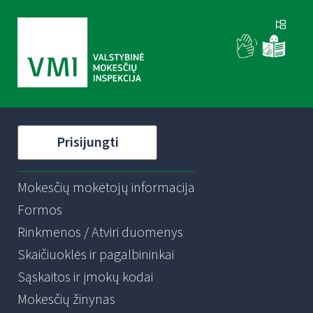
Prisijungti
Mokesčių mokėtojų informacija
Formos
Rinkmenos / Atviri duomenys
Skaičiuoklės ir pagalbininkai
Sąskaitos ir įmokų kodai
Mokesčių žinynas