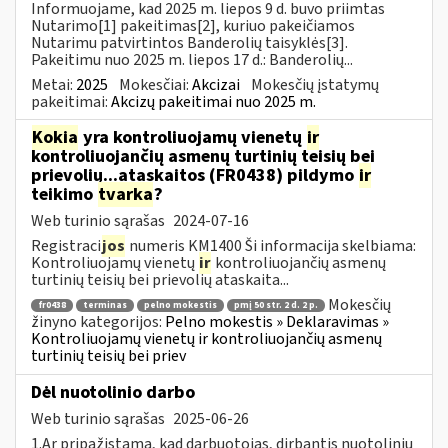
Informuojame, kad 2025 m. liepos 9 d. buvo priimtas
Nutarimo[1] pakeitimas[2], kuriuo pakeičiamos
Nutarimu patvirtintos Banderolių taisyklės[3].
Pakeitimu nuo 2025 m. liepos 17 d.: Banderolių...
Metai:
2025
Mokesčiai:
Akcizai
Mokesčių įstatymų
pakeitimai:
Akcizų pakeitimai nuo 2025 m.
Kokia
yra kontroliuojamų vienetų
ir
kontroliuojančių asmenų turtinių teisių bei
prievolių...ataskaitos (FR0438) pildymo
ir
teikimo
tvarka
?
Web turinio sąrašas
2024-07-16
Registraci
jos
numeris KM1400 Ši informacija skelbiama:
Kontroliuojamų vienetų
ir
kontroliuojančių asmenų
turtinių teisių bei prievolių ataskaita...
Mokesčių
fr0438
terminas
pelno mokestis
pmį 50 str. 2 d. 2 p.
žinyno kategorijos:
Pelno mokestis » Deklaravimas »
Kontroliuojamų vienetų ir kontroliuojančių asmenų
turtinių teisių bei priev
Dėl nuotolinio darbo
Web turinio sąrašas
2025-06-26
1.Ar pripažįstama, kad darbuotojas, dirbantis nuotoliniu