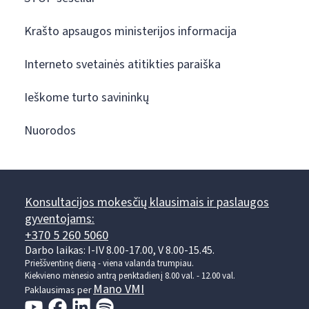
Krašto apsaugos ministerijos informacija
Interneto svetainės atitikties paraiška
Ieškome turto savininkų
Nuorodos
Konsultacijos mokesčių klausimais ir paslaugos
gyventojams:
+370 5 260 5060
Darbo laikas: I-IV 8.00-17.00, V 8.00-15.45.
Prieššventinę dieną - viena valanda trumpiau.
Kiekvieno mėnesio antrą penktadienį 8.00 val. - 12.00 val.
Mano VMI
Paklausimas per