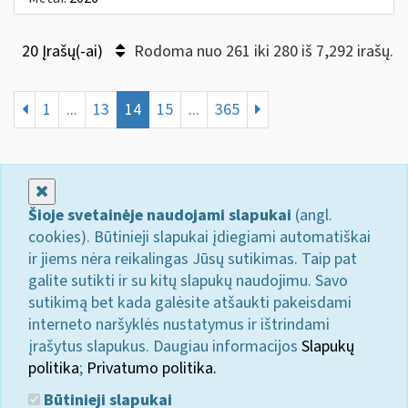
20 Įrašų(-ai)
Rodoma nuo 261 iki 280 iš 7,292 irašų.
1
...
13
14
15
...
365
Uždaryti
Šioje svetainėje naudojami slapukai
(angl.
cookies). Būtinieji slapukai įdiegiami automatiškai
ir jiems nėra reikalingas Jūsų sutikimas. Taip pat
galite sutikti ir su kitų slapukų naudojimu. Savo
sutikimą bet kada galėsite atšaukti pakeisdami
interneto naršyklės nustatymus ir ištrindami
įrašytus slapukus. Daugiau informacijos
Slapukų
politika
;
Privatumo politika.
Būtinieji slapukai