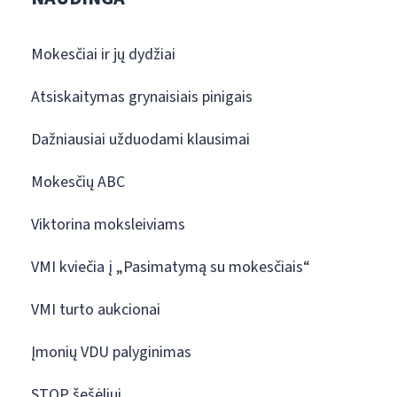
Mokesčiai ir jų dydžiai
Atsiskaitymas grynaisiais pinigais
Dažniausiai užduodami klausimai
Mokesčių ABC
Viktorina moksleiviams
VMI kviečia į „Pasimatymą su mokesčiais“
VMI turto aukcionai
Įmonių VDU palyginimas
STOP šešėliui