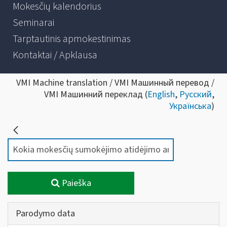
Mokesčių kalendorius
Seminarai
Tarptautinis apmokestinimas
Kontaktai / Apklausa
VMI Machine translation / VMI Машинный перевод /
VMI Машинний переклад (
English
,
Русский
,
Українська
)
Paieška
Parodymo data