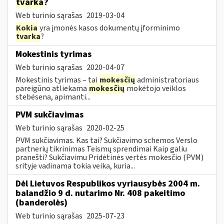
tvarka
?
Web turinio sąrašas
2019-03-04
Kokia
yra įmonės kasos dokumentų įforminimo
tvarka
?
Mokestinis tyrimas
Web turinio sąrašas
2020-04-07
Mokestinis tyrimas – tai
mokesčių
administratoriaus
pareigūno atliekama
mokesčių
mokėtojo veiklos
stebėsena, apimanti...
PVM sukčiavimas
Web turinio sąrašas
2020-02-25
PVM sukčiavimas. Kas tai? Sukčiavimo schemos Verslo
partnerių tikrinimas Teismų sprendimai Kaip galiu
pranešti? Sukčiavimu Pridėtinės vertės mokesčio (PVM)
srityje vadinama tokia veika, kuria...
Dėl Lietuvos Respublikos vyriausybės 2004 m.
balandžio 9 d. nutarimo Nr. 408 pakeitimo
(banderolės)
Web turinio sąrašas
2025-07-23