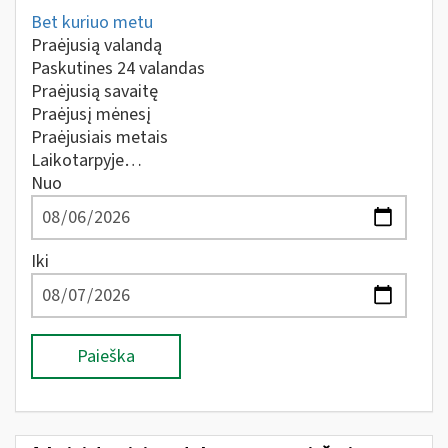
Bet kuriuo metu
Praėjusią valandą
Paskutines 24 valandas
Praėjusią savaitę
Praėjusį mėnesį
Praėjusiais metais
Laikotarpyje…
Nuo
Iki
Paieška