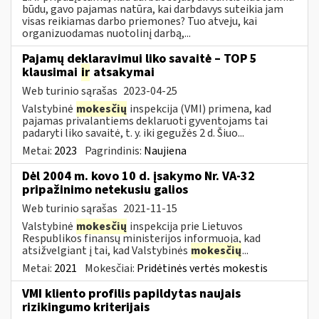
būdu, gavo pajamas natūra, kai darbdavys suteikia jam
visas reikiamas darbo priemones? Tuo atveju, kai
organizuodamas nuotolinį darbą,...
Pajamų deklaravimui liko savaitė – TOP 5
klausimai
ir
atsakymai
Web turinio sąrašas
2023-04-25
Valstybinė
mokesčių
inspekcija (VMI) primena, kad
pajamas privalantiems deklaruoti gyventojams tai
padaryti liko savaitė, t. y. iki gegužės 2 d. Šiuo...
Metai:
2023
Pagrindinis:
Naujiena
Dėl 2004 m. kovo 10 d. įsakymo Nr. VA-32
pripažinimo netekusiu galios
Web turinio sąrašas
2021-11-15
Valstybinė
mokesčių
inspekcija prie Lietuvos
Respublikos finansų ministerijos informuoja, kad
atsižvelgiant į tai, kad Valstybinės
mokesčių
...
Metai:
2021
Mokesčiai:
Pridėtinės vertės mokestis
VMI kliento profilis papildytas naujais
rizikingumo kriterijais