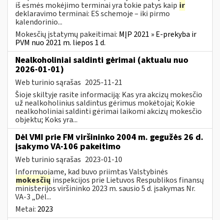
iš esmės mokėjimo terminai yra tokie patys kaip
ir
deklaravimo terminai: ES schemoje – iki pirmo
kalendorinio...
Mokesčių įstatymų pakeitimai:
MĮP 2021 » E-prekyba ir
PVM nuo 2021 m. liepos 1 d.
Nealkoholiniai saldinti gėrimai (aktualu nuo
2026-01-01)
Web turinio sąrašas
2025-11-21
Šioje skiltyje rasite informaciją: Kas yra akcizų mokesčio
už nealkoholinius saldintus gėrimus mokėtojai; Kokie
nealkoholiniai saldinti gėrimai laikomi akcizų mokesčio
objektu; Koks yra...
Dėl VMI prie FM viršininko 2004 m. gegužės 26 d.
įsakymo VA-106 pakeitimo
Web turinio sąrašas
2023-01-10
Informuojame, kad buvo priimtas Valstybinės
mokesčių
inspekcijos prie Lietuvos Respublikos finansų
ministerijos viršininko 2023 m. sausio 5 d. įsakymas Nr.
VA-3 „Dėl...
Metai:
2023