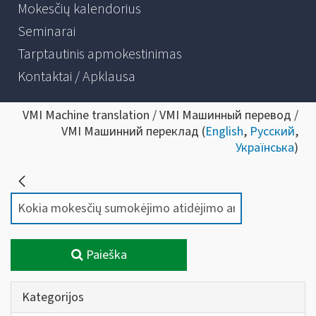
Mokesčių kalendorius
Seminarai
Tarptautinis apmokestinimas
Kontaktai / Apklausa
VMI Machine translation / VMI Машинный перевод /
VMI Машинний переклад (
English
,
Русский
,
Українська
)
Paieška
Kategorijos