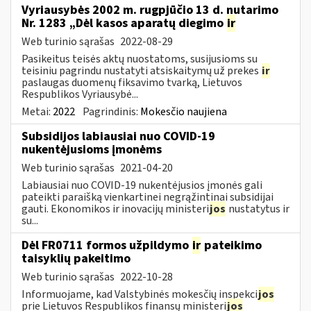
Vyriausybės 2002 m. rugpjūčio 13 d. nutarimo
Nr. 1283 „Dėl kasos aparatų diegimo
ir
Web turinio sąrašas
2022-08-29
Pasikeitus teisės aktų nuostatoms, susijusioms su
teisiniu pagrindu nustatyti atsiskaitymų už prekes
ir
paslaugas duomenų fiksavimo tvarką, Lietuvos
Respublikos Vyriausybė...
Metai:
2022
Pagrindinis:
Mokesčio naujiena
Subsidijos labiausiai nuo COVID-19
nukentėjusioms įmonėms
Web turinio sąrašas
2021-04-20
Labiausiai nuo COVID-19 nukentėjusios įmonės gali
pateikti paraišką vienkartinei negrąžintinai subsidijai
gauti. Ekonomikos ir inovacijų ministeri
jos
nustatytus ir
su...
Dėl FR0711 formos užpildymo
ir
pateikimo
taisyklių pakeitimo
Web turinio sąrašas
2022-10-28
Informuojame, kad Valstybinės mokesčių inspekci
jos
prie Lietuvos Respublikos finansų ministeri
jos