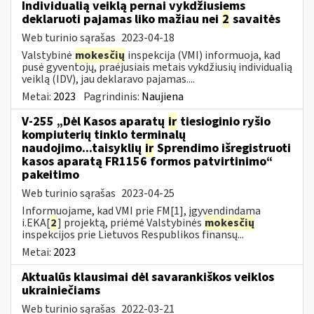
Individualią veiklą pernai vykdžiusiems
deklaruoti pajamas liko mažiau nei
2
savaitės
Web turinio sąrašas
2023-04-18
Valstybinė
mokesčių
inspekcija (VMI) informuoja, kad
pusė gyventojų, praėjusiais metais vykdžiusių individualią
veiklą (IDV), jau deklaravo pajamas....
Metai:
2023
Pagrindinis:
Naujiena
V-255 „Dėl Kasos aparatų
ir
tiesioginio ryšio
kompiuterių tinklo terminalų
naudojimo...taisyklių
ir
Sprendimo išregistruoti
kasos aparatą FR1156 formos patvirtinimo“
pakeitimo
Web turinio sąrašas
2023-04-25
Informuojame, kad VMI prie FM[1], įgyvendindama
i.EKA[
2
] projektą, priėmė Valstybinės
mokesčių
inspekcijos prie Lietuvos Respublikos finansų...
Metai:
2023
Aktualūs klausimai dėl savarankiškos veiklos
ukrainiečiams
Web turinio sąrašas
2022-03-21