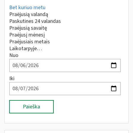
Bet kuriuo metu
Praėjusią valandą
Paskutines 24 valandas
Praėjusią savaitę
Praėjusį mėnesį
Praėjusiais metais
Laikotarpyje…
Nuo
Iki
Paieška