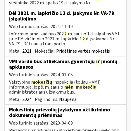
viršininko 2022 m. spalio 19 d. įsakymu Nr....
Dėl 2021 m. lapkričio 12 d. įsakymo Nr. VA-79
įsigaliojimo
Web turinio sąrašas
2021-11-19
Informuojame, kad nuo 202
2
m. sausio 1 d. įsigalios VMI
prie FM viršininko 2021 m. lapkričio 1
2
d. įsakymas Nr.
VA-79 „Dėl naują transporto...
Metai:
2021
Mokesčiai:
Pridėtinės vertės mokestis
VMI vardu bus atliekamos gyventojų
ir
įmonių
apklausos
Web turinio sąrašas
2024-01-05
Valstybinė
mokesčių
inspekcija (toliau – VMI)
informuoja, jog š. m. sausio
mėn
.
mokesčių
administratoriaus užsakymu bus...
Metai:
2024
Pagrindinis:
Naujiena
Mokestinių prievolių įvykdymo užtikrinimo
dokumentų priėmimas
Web turinio sąrašas
2020-04-09
Paslaugos pavadinimas - Mokestinių prievolių įvykdymo