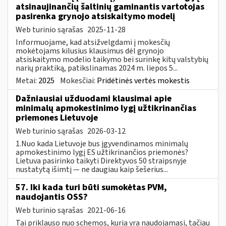
atsinaujinančių šaltinių gaminantis vartotojas
pasirenka grynojo atsiskaitymo modelį
Web turinio sąrašas
2025-11-28
Informuojame, kad atsižvelgdami į mokesčių
mokėtojams kilusius klausimus dėl grynojo
atsiskaitymo modelio taikymo bei surinkę kitų valstybių
narių praktiką, patikslinamas 2024 m. liepos 5...
Metai:
2025
Mokesčiai:
Pridėtinės vertės mokestis
Dažniausiai užduodami klausimai apie
minimalų apmokestinimo lygį užtikrinančias
priemones Lietuvoje
Web turinio sąrašas
2026-03-12
1.Nuo kada Lietuvoje bus įgyvendinamos minimalų
apmokestinimo lygį ES užtikrinančios priemonės?
Lietuva pasirinko taikyti Direktyvos 50 straipsnyje
nustatytą išimtį — ne daugiau kaip šešerius...
57. Iki kada turi būti sumokėtas PVM,
naudojantis OSS?
Web turinio sąrašas
2021-06-16
Tai priklauso nuo schemos, kuria yra naudojamasi, tačiau