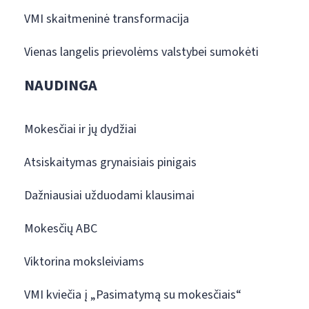
VMI skaitmeninė transformacija
Vienas langelis prievolėms valstybei sumokėti
NAUDINGA
Mokesčiai ir jų dydžiai
Atsiskaitymas grynaisiais pinigais
Dažniausiai užduodami klausimai
Mokesčių ABC
Viktorina moksleiviams
VMI kviečia į „Pasimatymą su mokesčiais“