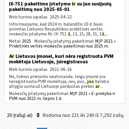
IX-751 pakeitimo įstatymo
ir
su juo susijusių
pakeitimų nuo 2025-05-01
Web turinio sąrašas
2025-04-22
Informuojame, kad 2024 m. balandžio 10 d. buvo
priimtas Lietuvos Respublikos pridėtinės vertės
mokesčio įstatymo Nr. IX-751
2
, 13, 15, 28, 31, 3
2
,...
Metai:
2025
Mokesčių įstatymų pakeitimai:
MĮP 2021 »
Pridėtinės vertės mokesčio pakeitimai nuo 2025 m.
Ar
Lietuvos įmonei, kuri nėra registruota PVM
mokėtoja Lietuvoje, įsiregistravus
Web turinio sąrašas
2021-06-16
Ne, tokios prievolės neatsiranda. Jeigu įmonė yra
neregistruota PVM mokėtoja, nes, pvz.,
jos
bendra
atlygio suma už Lietuvoje parduotas prekes
ar
...
Mokesčių įstatymų pakeitimai:
MĮP 2021 » E-prekyba ir
PVM nuo 2021 m. liepos 1 d.
20 Įrašų(-ai)
Rodoma nuo 221 iki 240 iš 7,292 irašų.