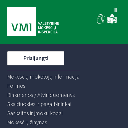
Prisijungti
Mokesčių mokėtojų informacija
Formos
Rinkmenos / Atviri duomenys
Skaičiuoklės ir pagalbininkai
Sąskaitos ir įmokų kodai
Mokesčių žinynas