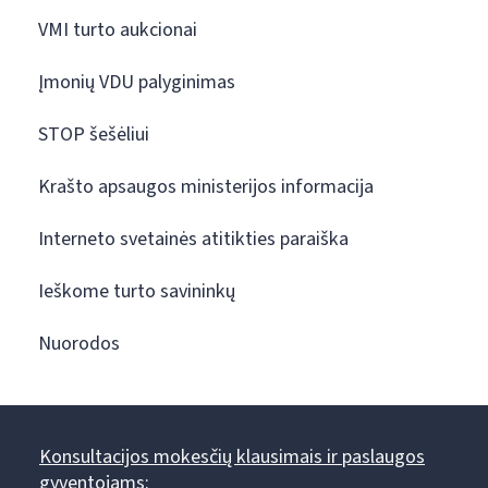
VMI turto aukcionai
Įmonių VDU palyginimas
STOP šešėliui
Krašto apsaugos ministerijos informacija
Interneto svetainės atitikties paraiška
Ieškome turto savininkų
Nuorodos
Konsultacijos mokesčių klausimais ir paslaugos
gyventojams: