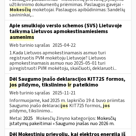
užtikrinimo dokumentų priėmimas. Paslaugos gavėjai -
Mokesčių
mokėtojai. Paslaugos apibūdinimas: Sandėlių
savininkai,...
Apie smulkiojo verslo schemos (SVS) Lietuvoje
taikymą Lietuvos apmokestinamiesiems
asmenims
Web turinio sąrašas
2025-04-22
1.Kada Lietuvos apmokestinamasis asmuo turi
registruotis PVM mokėtoju Lietuvoje? Lietuvos
apmokestinamasis asmuo nuo 2025-05-01 turi
įsiregistruoti PVM mokėtoju, skaičiuoti, deklaruoti...
Dėl Saugumo įnašo deklaracijos KIT725 formos,
jos
pildymo, tikslinimo
ir
pateikimo
Web turinio sąrašas
2025-11-21
Informuojame, kad 2025 m. lapkričio 19 d. buvo priimtas
Saugumo įnašo deklaraci
jos
KIT725 formos,
jos
pildymo, tikslinimo...
Metai:
2025
Mokesčių žinyno kategorijos:
Mokesčių
įstatymų pakeitimai » Saugumo įnašas nuo 2026 m.
Dėl Mokestinių prievolių, kai elektros energiją iš