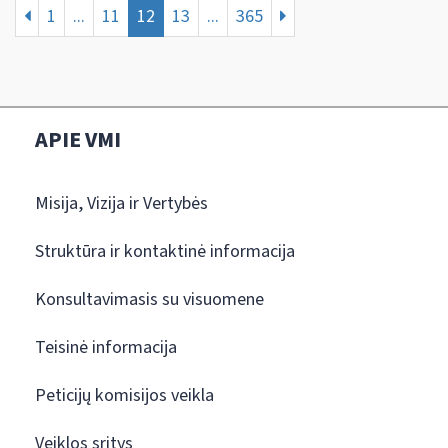
1
...
11
12
13
...
365
APIE VMI
Misija, Vizija ir Vertybės
Struktūra ir kontaktinė informacija
Konsultavimasis su visuomene
Teisinė informacija
Peticijų komisijos veikla
Veiklos sritys