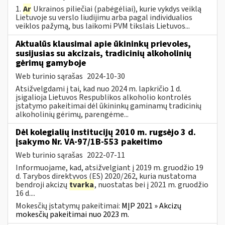
1.
Ar
Ukrainos piliečiai (pabėgėliai), kurie vykdys veiklą
Lietuvoje su verslo liudijimu arba pagal individualios
veiklos pažymą, bus laikomi PVM tikslais Lietuvos...
Aktualūs klausimai apie ūkininkų prievoles,
susijusias su akcizais, tradicinių alkoholinių
gėrimų gamyboje
Web turinio sąrašas
2024-10-30
Atsižvelgdami į tai, kad nuo 2024 m. lapkričio 1 d.
įsigalioja Lietuvos Respublikos alkoholio kontrolės
įstatymo pakeitimai dėl ūkininkų gaminamų tradicinių
alkoholinių gėrimų, parengėme...
Dėl kolegialių institucijų 2010 m. rugsėjo 3 d.
įsakymo Nr. VA-97/1B-553 pakeitimo
Web turinio sąrašas
2022-07-11
Informuojame, kad, atsižvelgiant į 2019 m. gruodžio 19
d. Tarybos direktyvos (ES) 2020/262, kuria nustatoma
bendroji akcizų
tvarka
, nuostatas bei į 2021 m. gruodžio
16 d....
Mokesčių įstatymų pakeitimai:
MĮP 2021 » Akcizų
mokesčių pakeitimai nuo 2023 m.