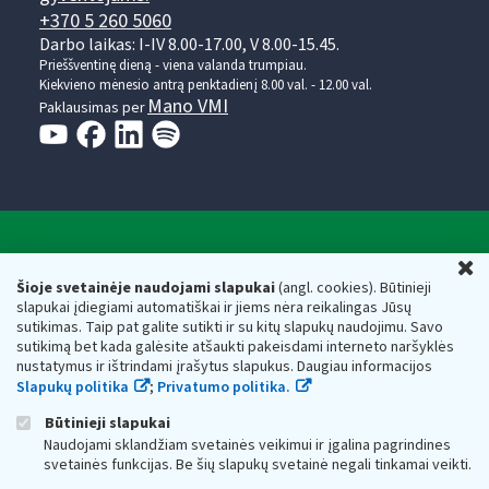
+370 5 260 5060
Darbo laikas: I-IV 8.00-17.00, V 8.00-15.45.
Prieššventinę dieną - viena valanda trumpiau.
Kiekvieno mėnesio antrą penktadienį 8.00 val. - 12.00 val.
Mano VMI
Paklausimas per
Valstybinė mokesčių inspekcija prie Lietuvos
U
Respublikos finansų ministerijos
Šioje svetainėje naudojami slapukai
(angl. cookies). Būtinieji
slapukai įdiegiami automatiškai ir jiems nėra reikalingas Jūsų
Biudžetinė įstaiga. Juridinio asmens kodas — 188659752,
sutikimas. Taip pat galite sutikti ir su kitų slapukų naudojimu. Savo
adresas: Vasario 16-osios g. 14, 01107 Vilnius, Lietuva, el.paštas:
sutikimą bet kada galėsite atšaukti pakeisdami interneto naršyklės
vmi@vmi.lt
, E. pristatymo dėžutės adresas 188659752
nustatymus ir ištrindami įrašytus slapukus. Daugiau informacijos
Duomenys apie Valstybinę mokesčių inspekciją prie Lietuvos
Slapukų politika
;
Privatumo politika.
Respublikos finansų ministerijos kaupiami ir saugomi Juridinių
asmenų registre
Būtinieji slapukai
Naudojami sklandžiam svetainės veikimui ir įgalina pagrindines
svetainės funkcijas. Be šių slapukų svetainė negali tinkamai veikti.