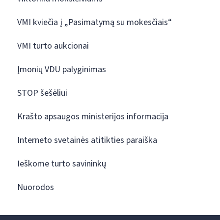
VMI kviečia į „Pasimatymą su mokesčiais“
VMI turto aukcionai
Įmonių VDU palyginimas
STOP šešėliui
Krašto apsaugos ministerijos informacija
Interneto svetainės atitikties paraiška
Ieškome turto savininkų
Nuorodos