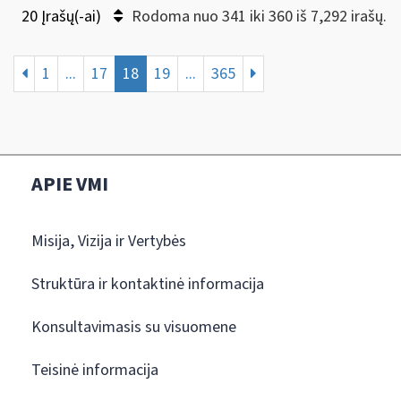
20 Įrašų(-ai)
Rodoma nuo 341 iki 360 iš 7,292 irašų.
1
...
17
18
19
...
365
APIE VMI
Misija, Vizija ir Vertybės
Struktūra ir kontaktinė informacija
Konsultavimasis su visuomene
Teisinė informacija