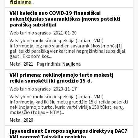
fiziniams
...
VMI kviečia nuo COVID-19 finansiškai
nukentėjusias savarankiškas įmones pateikti
paraišką subsidijai
Web turinio sąrašas
2021-01-20
Valstybinė mokesčių inspekcija (toliau – VMI)
informuoja, jog nuo šiandien savarankiškos įmonės[1]
gali teikti paraišką vienkartinei negrąžintinai subsidijai
gauti. Ekonomikos...
Metai:
2021
Pagrindinis:
Naujiena
VMI primena: nekilnojamojo turto mokestį
reikia sumokėti iki gruodžio 15 d.
Web turinio sąrašas
2020-11-17
Valstybinė mokesčių inspekcija (toliau – VMI)
informuoja, kad iki šių metų gruodžio 15 d. reikia pateikti
nekilnojamojo turto, kurio vertė viršija 150 tūkst. eurų,
mokesčio (toliau – NTM)...
Metai:
2020
Įgyvendinant Europos sąjungos direktyvą DAC7
VMI parengė Taisyklių projektą