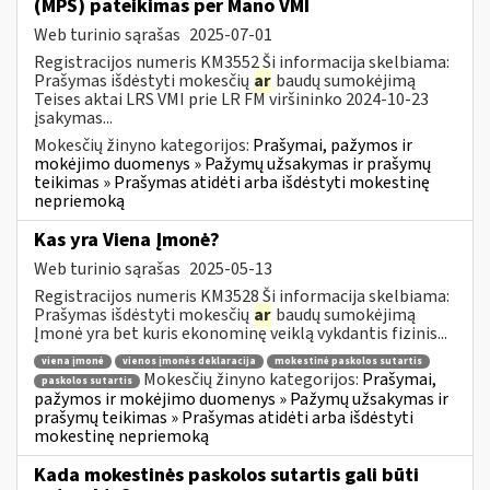
(MPS) pateikimas per Mano VMI
Web turinio sąrašas
2025-07-01
Registracijos numeris KM3552 Ši informacija skelbiama:
Prašymas išdėstyti mokesčių
ar
baudų sumokėjimą
Teises aktai LRS VMI prie LR FM viršininko 2024-10-23
įsakymas...
Mokesčių žinyno kategorijos:
Prašymai, pažymos ir
mokėjimo duomenys » Pažymų užsakymas ir prašymų
teikimas » Prašymas atidėti arba išdėstyti mokestinę
nepriemoką
Kas yra Viena Įmonė?
Web turinio sąrašas
2025-05-13
Registracijos numeris KM3528 Ši informacija skelbiama:
Prašymas išdėstyti mokesčių
ar
baudų sumokėjimą
Įmonė yra bet kuris ekonominę veiklą vykdantis fizinis...
viena įmonė
vienos įmonės deklaracija
mokestinė paskolos sutartis
Mokesčių žinyno kategorijos:
Prašymai,
paskolos sutartis
pažymos ir mokėjimo duomenys » Pažymų užsakymas ir
prašymų teikimas » Prašymas atidėti arba išdėstyti
mokestinę nepriemoką
Kada mokestinės paskolos sutartis gali būti