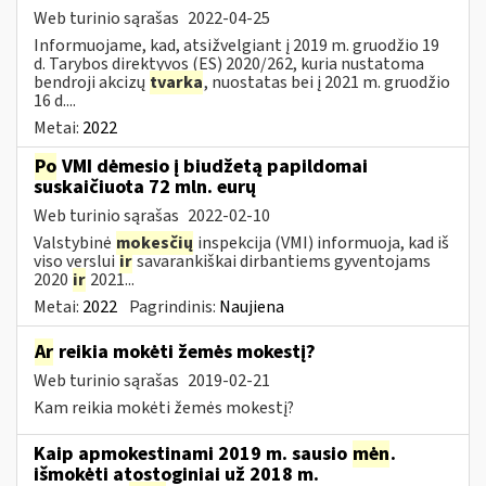
Web turinio sąrašas
2022-04-25
Informuojame, kad, atsižvelgiant į 2019 m. gruodžio 19
d. Tarybos direktyvos (ES) 2020/262, kuria nustatoma
bendroji akcizų
tvarka
, nuostatas bei į 2021 m. gruodžio
16 d....
Metai:
2022
Po
VMI dėmesio į biudžetą papildomai
suskaičiuota 72 mln. eurų
Web turinio sąrašas
2022-02-10
Valstybinė
mokesčių
inspekcija (VMI) informuoja, kad iš
viso verslui
ir
savarankiškai dirbantiems gyventojams
2020
ir
2021...
Metai:
2022
Pagrindinis:
Naujiena
Ar
reikia mokėti žemės mokestį?
Web turinio sąrašas
2019-02-21
Kam reikia mokėti žemės mokestį?
Kaip apmokestinami 2019 m. sausio
mėn
.
išmokėti atostoginiai už 2018 m.