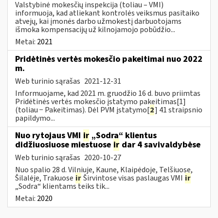
Valstybinė mokesčių inspekcija (toliau – VMI)
informuoja, kad atliekant kontrolės veiksmus pasitaiko
atvejų, kai įmonės darbo užmokestį darbuotojams
išmoka kompensacijų už kilnojamojo pobūdžio...
Metai:
2021
Pridėtinės vertės mokesčio pakeitimai nuo 2022
m.
Web turinio sąrašas
2021-12-31
Informuojame, kad 2021 m. gruodžio 16 d. buvo priimtas
Pridėtinės vertės mokesčio įstatymo pakeitimas[1]
(toliau − Pakeitimas). Dėl PVM įstatymo[
2
] 41 straipsnio
papildymo...
Nuo rytojaus VMI
ir
„Sodra“ klientus
didžiuosiuose miestuose
ir
dar 4 savivaldybėse
Web turinio sąrašas
2020-10-27
Nuo spalio 28 d. Vilniuje, Kaune, Klaipėdoje, Telšiuose,
Šilalėje, Trakuose
ir
Širvintose visas paslaugas VMI
ir
„Sodra“ klientams teiks tik...
Metai:
2020