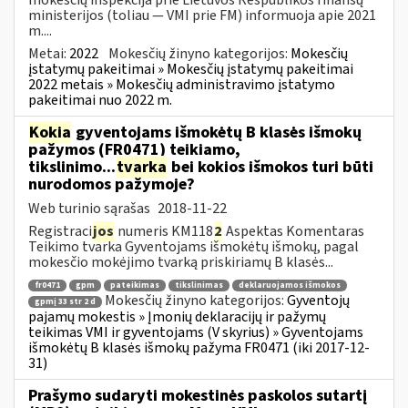
ministerijos (toliau — VMI prie FM) informuoja apie 2021
m....
Metai:
2022
Mokesčių žinyno kategorijos:
Mokesčių
įstatymų pakeitimai » Mokesčių įstatymų pakeitimai
2022 metais » Mokesčių administravimo įstatymo
pakeitimai nuo 2022 m.
Kokia
gyventojams išmokėtų B klasės išmokų
pažymos (FR0471) teikiamo,
tikslinimo...
tvarka
bei kokios išmokos turi būti
nurodomos pažymoje?
Web turinio sąrašas
2018-11-22
Registraci
jos
numeris KM118
2
Aspektas Komentaras
Teikimo tvarka Gyventojams išmokėtų išmokų, pagal
mokesčio mokėjimo tvarką priskiriamų B klasės...
fr0471
gpm
pateikimas
tikslinimas
deklaruojamos išmokos
Mokesčių žinyno kategorijos:
Gyventojų
gpmį 33 str 2 d
pajamų mokestis » Įmonių deklaracijų ir pažymų
teikimas VMI ir gyventojams (V skyrius) » Gyventojams
išmokėtų B klasės išmokų pažyma FR0471 (iki 2017-12-
31)
Prašymo sudaryti mokestinės paskolos sutartį