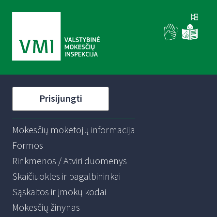
Prisijungti
Mokesčių mokėtojų informacija
Formos
Rinkmenos / Atviri duomenys
Skaičiuoklės ir pagalbininkai
Sąskaitos ir įmokų kodai
Mokesčių žinynas