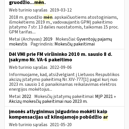
gruodžio...
mėn
.
Web turinio sąrašas
2019-03-12
2018 m. gruodžio
mėn
. apskaičiuotiems atostoginiams,
išmokėtiems 2019 m., vadovaujantis GPMĮ pakeitimo
įstatymo 7 str. 13 dalies nuostatomis, taikomas 15 proc.
GPM tarifas....
Metai (Archyvas):
2019
Mokesčiai:
Gyventojų pajamų
mokestis
Pagrindinis:
Mokesčių pakeitimai
Dėl VMI prie FM viršininko 2010 m. sausio 8 d.
įsakymo Nr. VA-6 pakeitimo
Web turinio sąrašas
2022-09-06
Informuojame, kad, atsižvelgiant į Lietuvos Respublikos
akcizų įstatymo pakeitimą Nr. XIV-777[1] pagal kurį nuo
2023 m. sausio 1 d. panaikinamas reikalavimas elektros
energijos mokėtojus...
Metai:
2022
Mokesčių įstatymų pakeitimai:
MĮP 2021 »
Akcizų mokesčių pakeitimai nuo 2023 m.
įmonės atlyginimus įsigudrino mokėti kaip
kompensacijas už kilnojamojo pobūdžio
ar
Web turinio sąrašas
2021-05-20