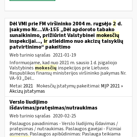
Dėl VMI prie FM viršininko 2004 m. rugsėjo
2
d.
įsakymo Nr....VA-155 „Dėl apdoroto tabako
sunaikinimo, prižiūrint Valstybinei
mokesčių
inspekcijai...,
ir
atleidimo nuo akcizų taisyklių
patvirtinimo“ pakeitimo
Web turinio sąrašas
2021-01-19
Informuojame, kad nuo 2021 m. sausio 1 d. įsigaliojo
Valstybinės
mokesčių
inspekcijos prie Lietuvos
Respublikos finansų ministerijos viršininko įsakymas Nr.
VA-93 „Dėl...
Metai:
2021
Mokesčių įstatymų pakeitimai:
MĮP 2021 »
Akcizų įstatymas
Verslo liudijimo
išdavimas/pratęsimas/nutraukimas
Web turinio sąrašas
2020-02-25
Paslaugos pavadinimas - Verslo liudijimų išdavimas /
pratęsimas / nutraukimas. Paslaugos gavėjai - Fiziniai
asmenys. Paslaugos apibūdinimas: Paslauga teikiama