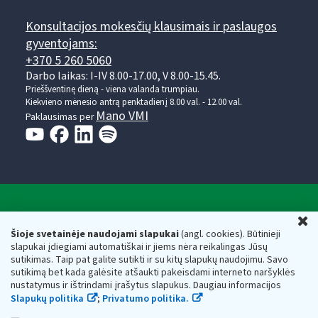
Konsultacijos mokesčių klausimais ir paslaugos
gyventojams:
+370 5 260 5060
Darbo laikas: I-IV 8.00-17.00, V 8.00-15.45.
Prieššventinę dieną - viena valanda trumpiau.
Kiekvieno mėnesio antrą penktadienį 8.00 val. - 12.00 val.
Mano VMI
Paklausimas per
Valstybinė mokesčių inspekcija prie Lietuvos
U
Respublikos finansų ministerijos
Šioje svetainėje naudojami slapukai
(angl. cookies). Būtinieji
slapukai įdiegiami automatiškai ir jiems nėra reikalingas Jūsų
Biudžetinė įstaiga. Juridinio asmens kodas — 188659752,
sutikimas. Taip pat galite sutikti ir su kitų slapukų naudojimu. Savo
adresas: Vasario 16-osios g. 14, 01107 Vilnius, Lietuva, el.paštas:
sutikimą bet kada galėsite atšaukti pakeisdami interneto naršyklės
vmi@vmi.lt
, E. pristatymo dėžutės adresas 188659752
nustatymus ir ištrindami įrašytus slapukus. Daugiau informacijos
Duomenys apie Valstybinę mokesčių inspekciją prie Lietuvos
Slapukų politika
;
Privatumo politika.
Respublikos finansų ministerijos kaupiami ir saugomi Juridinių
asmenų registre