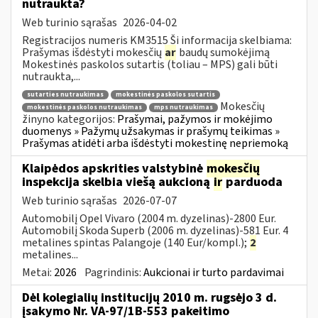
nutraukta?
Web turinio sąrašas
2026-04-02
Registracijos numeris KM3515 Ši informacija skelbiama:
Prašymas išdėstyti mokesčių
ar
baudų sumokėjimą
Mokestinės paskolos sutartis (toliau – MPS) gali būti
nutraukta,...
sutarties nutraukimas
mokestinės paskolos sutartis
Mokesčių
mokestinės paskolos nutraukimas
mps nutraukimas
žinyno kategorijos:
Prašymai, pažymos ir mokėjimo
duomenys » Pažymų užsakymas ir prašymų teikimas »
Prašymas atidėti arba išdėstyti mokestinę nepriemoką
Klaipėdos apskrities valstybinė
mokesčių
inspekcija skelbia viešą aukcioną
ir
parduoda
Web turinio sąrašas
2026-07-07
Automobilį Opel Vivaro (2004 m. dyzelinas)-2800 Eur.
Automobilį Skoda Superb (2006 m. dyzelinas)-581 Eur. 4
metalines spintas Palangoje (140 Eur/kompl.);
2
metalines...
Metai:
2026
Pagrindinis:
Aukcionai ir turto pardavimai
Dėl kolegialių institucijų 2010 m. rugsėjo 3 d.
įsakymo Nr. VA-97/1B-553 pakeitimo