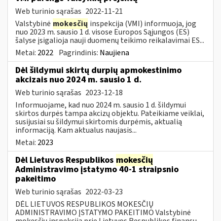
Web turinio sąrašas
2022-11-21
Valstybinė
mokesčių
inspekcija (VMI) informuoja, jog
nuo 2023 m. sausio 1 d. visose Europos Sąjungos (ES)
šalyse įsigalioja nauji duomenų teikimo reikalavimai ES...
Metai:
2022
Pagrindinis:
Naujiena
Dėl šildymui skirtų durpių apmokestinimo
akcizais nuo 2024 m. sausio 1 d.
Web turinio sąrašas
2023-12-18
Informuojame, kad nuo 2024 m. sausio 1 d. šildymui
skirtos durpės tampa akcizų objektu. Pateikiame veiklai,
susijusiai su šildymui skirtomis durpėmis, aktualią
informaciją. Kam aktualus naujasis...
Metai:
2023
Dėl Lietuvos Respublikos
mokesčių
Administravimo įstatymo 40-1 straipsnio
pakeitimo
Web turinio sąrašas
2022-03-23
DĖL LIETUVOS RESPUBLIKOS MOKESČIŲ
ADMINISTRAVIMO ĮSTATYMO PAKEITIMO Valstybinė
mokesčių inspekcija prie Lietuvos Respublikos finansų