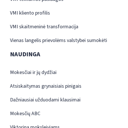
VMI kliento profilis
VMI skaitmeninė transformacija
Vienas langelis prievolėms valstybei sumokėti
NAUDINGA
Mokesčiai ir jų dydžiai
Atsiskaitymas grynaisiais pinigais
Dažniausiai užduodami klausimai
Mokesčių ABC
Viktorina moksleiviams