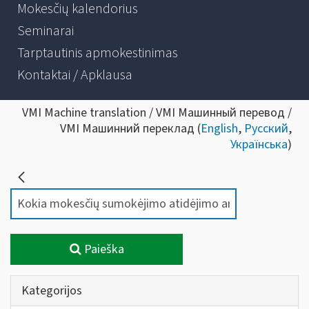
Mokesčių kalendorius
Seminarai
Tarptautinis apmokestinimas
Kontaktai / Apklausa
VMI Machine translation / VMI Машинный перевод /
VMI Машинний переклад (
English
,
Русский
,
Українська
)
Paieška
Kategorijos