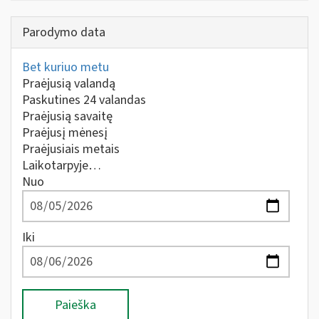
Parodymo data
Bet kuriuo metu
Praėjusią valandą
Paskutines 24 valandas
Praėjusią savaitę
Praėjusį mėnesį
Praėjusiais metais
Laikotarpyje…
Nuo
Iki
Paieška