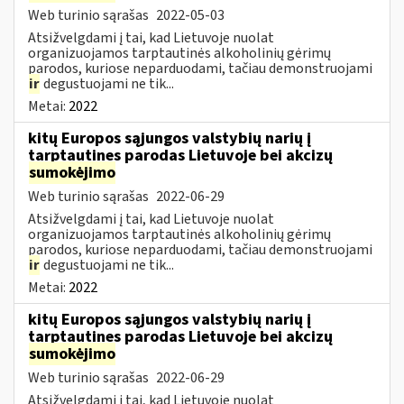
Web turinio sąrašas
2022-05-03
Atsižvelgdami į tai, kad Lietuvoje nuolat
organizuojamos tarptautinės alkoholinių gėrimų
parodos, kuriose neparduodami, tačiau demonstruojami
ir
degustuojami ne tik...
Metai:
2022
kitų Europos sąjungos valstybių narių į
tarptautines parodas Lietuvoje bei akcizų
sumokėjimo
Web turinio sąrašas
2022-06-29
Atsižvelgdami į tai, kad Lietuvoje nuolat
organizuojamos tarptautinės alkoholinių gėrimų
parodos, kuriose neparduodami, tačiau demonstruojami
ir
degustuojami ne tik...
Metai:
2022
kitų Europos sąjungos valstybių narių į
tarptautines parodas Lietuvoje bei akcizų
sumokėjimo
Web turinio sąrašas
2022-06-29
Atsižvelgdami į tai, kad Lietuvoje nuolat