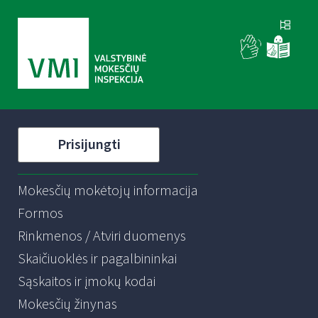
Prisijungti
Mokesčių mokėtojų informacija
Formos
Rinkmenos / Atviri duomenys
Skaičiuoklės ir pagalbininkai
Sąskaitos ir įmokų kodai
Mokesčių žinynas