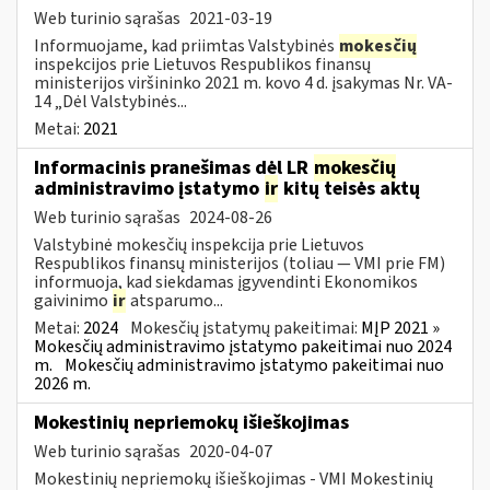
Web turinio sąrašas
2021-03-19
Informuojame, kad priimtas Valstybinės
mokesčių
inspekcijos prie Lietuvos Respublikos finansų
ministerijos viršininko 2021 m. kovo 4 d. įsakymas Nr. VA-
14 „Dėl Valstybinės...
Metai:
2021
Informacinis pranešimas dėl LR
mokesčių
administravimo įstatymo
ir
kitų teisės aktų
Web turinio sąrašas
2024-08-26
Valstybinė mokesčių inspekcija prie Lietuvos
Respublikos finansų ministerijos (toliau — VMI prie FM)
informuoja, kad siekdamas įgyvendinti Ekonomikos
gaivinimo
ir
atsparumo...
Metai:
2024
Mokesčių įstatymų pakeitimai:
MĮP 2021 »
Mokesčių administravimo įstatymo pakeitimai nuo 2024
m.
Mokesčių administravimo įstatymo pakeitimai nuo
2026 m.
Mokestinių nepriemokų išieškojimas
Web turinio sąrašas
2020-04-07
Mokestinių nepriemokų išieškojimas - VMI Mokestinių