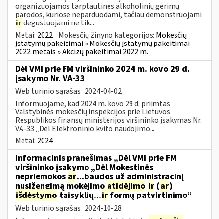
organizuojamos tarptautinės alkoholinių gėrimų
parodos, kuriose neparduodami, tačiau demonstruojami
ir
degustuojami ne tik...
Metai:
2022
Mokesčių žinyno kategorijos:
Mokesčių
įstatymų pakeitimai » Mokesčių įstatymų pakeitimai
2022 metais » Akcizų pakeitimai 2022 m.
Dėl VMI prie FM viršininko 2024 m. kovo 29 d.
įsakymo Nr. VA-33
Web turinio sąrašas
2024-04-02
Informuojame, kad 2024 m. kovo 29 d. priimtas
Valstybinės mokesčių inspekcijos prie Lietuvos
Respublikos finansų ministerijos viršininko įsakymas Nr.
VA-33 „Dėl Elektroninio kvito naudojimo...
Metai:
2024
Informacinis pranešimas „Dėl VMI prie FM
viršininko įsakymo „Dėl Mokestinės
nepriemokos
ar
...baudos už administracinį
nusižengimą mokėjimo
atidėjimo
ir
(
ar
)
išdėstymo
taisyklių...
ir
formų patvirtinimo“
Web turinio sąrašas
2024-10-28