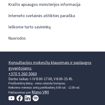
Krašto apsaugos ministerijos informacija
Interneto svetainės atitikties paraiška
Ieškome turto savininkų
Nuorodos
Konsultacijos mokesčių klausimais ir paslaugos
gyventojams:
+370 5 260 5060
Darbo laikas: I-IV 8.00-17.00, V 8.00-15.45.
Prieššventinę dieną - viena valanda trumpiau.
Kiekvieno mėnesio antrą penktadienį 8.00 val. - 12.00 val.
Mano VMI
Paklausimas per