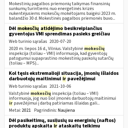
Mokestinių pagalbos priemonių taikymas finansinių
sunkumų turintiems nuo energetinės krizės
nukentėjusiems mokesčių mokėtojams baigėsi 2023 m.
balandžio 30 d. Mokestinės pagalbos priemonės buvo...
Dėl
mokesčių
atidėjimo
besikreipiančius
gyventojus VMI sprendimas pasieks greičiau
Web turinio sąrašas
2020-07-20
2020 m. liepos 16 d., Vilnius. Valstybinė
mokesčių
inspekcija (toliau – VMI) informuoja, kad gyventojų
patogumui supaprastino mokestinių paskolų sutarčių
(toliau – MPS)...
Kol tęsis ekstremalioji situacija, įmonių išlaidos
darbuotojų maitinimui
ir
pavežėjimui
Web turinio sąrašas
2021-10-06
Valstybinė
mokesčių
inspekcija (toliau – VMI)
informuoja, jog nuo šiol įmonės darbuotojų maitinimui
ir
pavežėjimui į darbą patiriamas išlaidas gali...
Metai:
2021
Pagrindinis:
Naujiena
Dėl pasikeitimų, susijusių su energinių (naftos)
produktų apskaita
ir
ataskaitų teikimu