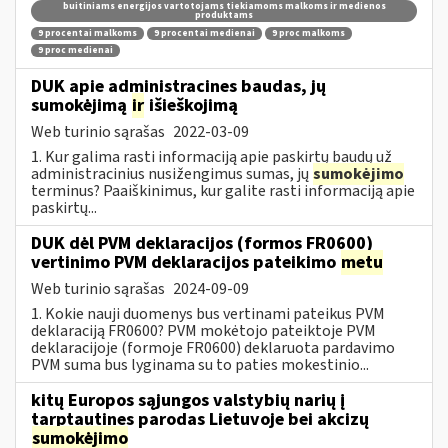
buitiniams energijos vartotojams tiekiamoms malkoms ir medienos
produktams
9 procentai malkoms
9 procentai medienai
9 proc malkoms
9 proc medienai
DUK apie administracines baudas, jų
sumokėjimą
ir
išieškojimą
Web turinio sąrašas
2022-03-09
1. Kur galima rasti informaciją apie paskirtų baudų už
administracinius nusižengimus sumas, jų
sumokėjimo
terminus? Paaiškinimus, kur galite rasti informaciją apie
paskirtų...
DUK dėl PVM deklaracijos (formos FR0600)
vertinimo PVM deklaracijos pateikimo
metu
Web turinio sąrašas
2024-09-09
1. Kokie nauji duomenys bus vertinami pateikus PVM
deklaraciją FR0600? PVM mokėtojo pateiktoje PVM
deklaracijoje (formoje FR0600) deklaruota pardavimo
PVM suma bus lyginama su to paties mokestinio...
kitų Europos sąjungos valstybių narių į
tarptautines parodas Lietuvoje bei akcizų
sumokėjimo