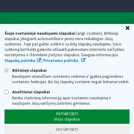
Valstybinė mokesčių inspekcija prie Lietuvos
U
Respublikos finansų ministerijos
Šioje svetainėje naudojami slapukai
(angl. cookies). Būtinieji
slapukai įdiegiami automatiškai ir jiems nėra reikalingas Jūsų
Biudžetinė įstaiga. Juridinio asmens kodas — 188659752,
sutikimas. Taip pat galite sutikti ir su kitų slapukų naudojimu. Savo
adresas: Vasario 16-osios g. 14, 01107 Vilnius, Lietuva, el.paštas:
sutikimą bet kada galėsite atšaukti pakeisdami interneto naršyklės
vmi@vmi.lt
, E. pristatymo dėžutės adresas 188659752
nustatymus ir ištrindami įrašytus slapukus. Daugiau informacijos
Duomenys apie Valstybinę mokesčių inspekciją prie Lietuvos
Slapukų politika
;
Privatumo politika.
Respublikos finansų ministerijos kaupiami ir saugomi Juridinių
asmenų registre
Būtinieji slapukai
Naudojami sklandžiam svetainės veikimui ir įgalina pagrindines
svetainės funkcijas. Be šių slapukų svetainė negali tinkamai veikti.
Analitiniai slapukai
Renka statistinę informaciją apie svetainės naudojimą ir
naudojami Jūsų naršymo patirties gerinimui.
PATVIRTINTI
Visus slapukus
PATVIRTINTI