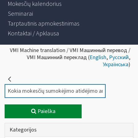
Mokesčių kalendorius
Seminarai
Tarptautinis apmokestinimas
Kontaktai / Apklausa
VMI Machine translation / VMI Машинный перевод /
VMI Машинний переклад (
English
,
Русский
,
Українська
)
Paieška
Kategorijos