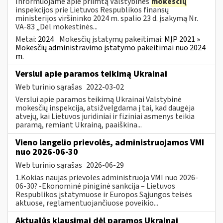
Informuojame apie priimtą Valstybinės
mokesčių
inspekcijos prie Lietuvos Respublikos finansų
ministerijos viršininko 2024 m. spalio 23 d. įsakymą Nr.
VA-83 „Dėl mokestinės...
Metai:
2024
Mokesčių įstatymų pakeitimai:
MĮP 2021 »
Mokesčių administravimo įstatymo pakeitimai nuo 2024
m.
Verslui apie paramos teikimą Ukrainai
Web turinio sąrašas
2022-03-02
Verslui apie paramos teikimą Ukrainai Valstybinė
mokesčių inspekcija, atsižvelgdama į tai, kad daugėja
atvejų, kai Lietuvos juridiniai ir fiziniai asmenys teikia
paramą, remiant Ukrainą, paaiškina...
Vieno langelio prievolės, administruojamos VMI
nuo 2026-06-30
Web turinio sąrašas
2026-06-29
1.Kokias naujas prievoles administruoja VMI nuo 2026-
06-30? -Ekonominė piniginė sankcija – Lietuvos
Respublikos įstatymuose ir Europos Sąjungos teisės
aktuose, reglamentuojančiuose poveikio...
Aktualūs klausimai dėl paramos Ukrainai