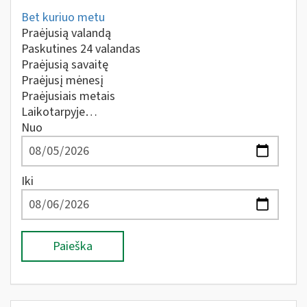
Bet kuriuo metu
Praėjusią valandą
Paskutines 24 valandas
Praėjusią savaitę
Praėjusį mėnesį
Praėjusiais metais
Laikotarpyje…
Nuo
Iki
Paieška