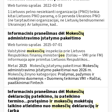
Web turinio sąrašas
2022-03-03
1.Lietuvos pelno nesiekianti organizacija (PNO) teikia
kitai Lietuvos PNO paramą, o ši perveda Ukrainos PNO
(ne tarptautinei organizacijai, ne Lietuvių bendruomenei
Ukrainoje). Ar laikysime, kad...
Informacinis pranešimas dėl
Mokesčių
administravimo įstatymo pakeitimo
Web turinio sąrašas
2025-07-01
Valstybinė
mokesčių
inspekcija prie Lietuvos
Respublikos finansų ministeri
jos
(toliau — VMI prie FM)
informuoja apie priimtus Lietuvos Respublikos...
Metai:
2025
Mokesčių įstatymų pakeitimai:
Mokesčių
administravimo įstatymo pakeitimai nuo 2026 m.
Mokesčių žinyno kategorijos:
Prašymai, pažymos ir
mokėjimo duomenys » Duomenų teikimas VMI » Raštai,
paaiškinimai Fintech
Informacinis pranešimas dėl
Mokesčių
deklaracijų pateikimo, jų pateikimo
termino...pratęsimo
ir
mokesčių
mokėtojų
laikino atleidimo nuo
mokesčių
deklaracijų
ir
(arba