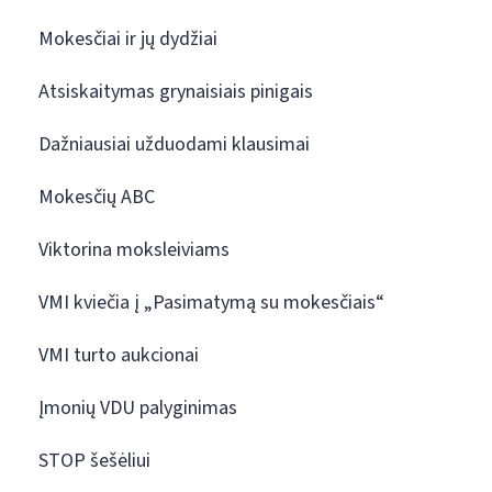
Mokesčiai ir jų dydžiai
Atsiskaitymas grynaisiais pinigais
Dažniausiai užduodami klausimai
Mokesčių ABC
Viktorina moksleiviams
VMI kviečia į „Pasimatymą su mokesčiais“
VMI turto aukcionai
Įmonių VDU palyginimas
STOP šešėliui