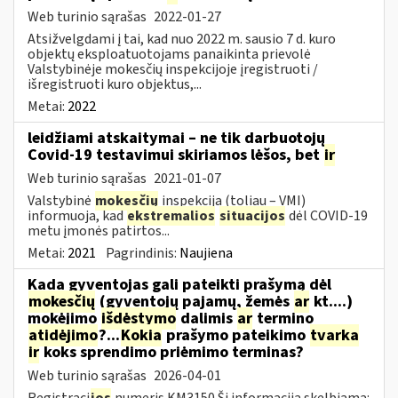
Web turinio sąrašas
2022-01-27
Atsižvelgdami į tai, kad nuo 2022 m. sausio 7 d. kuro
objektų eksploatuotojams panaikinta prievolė
Valstybinėje mokesčių inspekcijoje įregistruoti /
išregistruoti kuro objektus,...
Metai:
2022
leidžiami atskaitymai – ne tik darbuotojų
Covid-19 testavimui skiriamos lėšos, bet
ir
Web turinio sąrašas
2021-01-07
Valstybinė
mokesčių
inspekcija (toliau – VMI)
informuoja, kad
ekstremalios
situacijos
dėl COVID-19
metu įmonės patirtos...
Metai:
2021
Pagrindinis:
Naujiena
Kada gyventojas gali pateikti prašymą dėl
mokesčių
(gyventojų pajamų, žemės
ar
kt....)
mokėjimo
išdėstymo
dalimis
ar
termino
atidėjimo
?...
Kokia
prašymo pateikimo
tvarka
ir
koks sprendimo priėmimo terminas?
Web turinio sąrašas
2026-04-01
Registraci
jos
numeris KM3150 Ši informacija skelbiama: