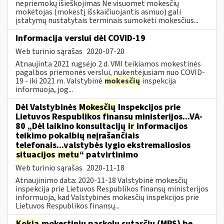
nepriemokų išieškojimas Ne visuomet mokesčių
mokėtojas (mokestį išskaičiuojantis asmuo) gali
įstatymų nustatytais terminais sumokėti mokesčius...
Informacija verslui dėl COVID-19
Web turinio sąrašas
2020-07-20
Atnaujinta 2021 rugsėjo 2 d. VMI teikiamos mokestinės
pagalbos priemonės verslui, nukentėjusiam nuo COVID-
19 - iki 2021 m. Valstybinė
mokesčių
inspekcija
informuoja, jog...
Dėl Valstybinės
Mokesčių
Inspekcijos prie
Lietuvos Respublikos finansų ministerijos...VA-
80 „Dėl laikino konsultacijų
ir
informacijos
teikimo pokalbių neįrašančiais
telefonais...valstybės lygio ekstremaliosios
situacijos
metu
“ patvirtinimo
Web turinio sąrašas
2020-11-18
Atnaujinimo data: 2020-11-18 Valstybinė mokesčių
inspekcija prie Lietuvos Respublikos finansų ministerijos
informuoja, kad Valstybinės mokesčių inspekcijos prie
Lietuvos Respublikos finansų...
Kokia
mokestinių paskolų sutarčių (MPS) be