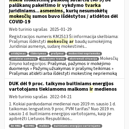
palūkanų pakeitimo
ir
vykdymo
tvarka
juridiniams...
asmenims
, kurių nesumokėtų
mokesčių
sumos buvo išdėstytos / atidėtos dėl
COVID-19
Web turinio sąrašas
2025-01-29
Registracijos numeris KM2513 Ši informacija skelbiama:
Prašymas išdėstyti
mokesčių
ar
baudų sumokėjimą
Juridiniai asmenys, sudarę mokestinės...
atidėjimas
išdėstymas
prašymai
mokestinė nepriemoka
Mokesčių
juridiniai asmenys
išdėstymo tvarka
ekstremali situacija
žinyno kategorijos:
Prašymai, pažymos ir mokėjimo
duomenys » Pažymų užsakymas ir prašymų teikimas »
Prašymas atidėti arba išdėstyti mokestinę nepriemoką
DUK dėl 9 proc. taikymo buitiniams energijos
vartotojams tiekiamoms malkoms
ir
medienos
Web turinio sąrašas
2022-04-21
1. Kokiai parduodamai medienai nuo 2019 m. sausio 1 d.
taikomas lengvatinis 9 proc. PVM tarifas? Nuo 2019 m.
sausio 1 d. buitiniams energijos vartotojams, kaip jie
apibrėžti Lietuvos Respublikos...
kn 4401
kn4401
malkos
buitiniams energijos vartotojams