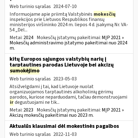
Web turinio sąrašas
2024-07-10
Informuojame apie priimtą Valstybinės
mokesčių
inspekcijos prie Lietuvos Respublikos finansų
ministerijos viršininko 2024 m. liepos 4 d. įsakymą Nr. VA-
54 „Dėl...
Metai:
2024
Mokesčių įstatymų pakeitimai:
MĮP 2021 »
Mokesčių administravimo įstatymo pakeitimai nuo 2024
m.
kitų Europos sąjungos valstybių narių į
tarptautines parodas Lietuvoje bei akcizų
sumokėjimo
Web turinio sąrašas
2023-05-03
Atsižvelgdami į tai, kad Lietuvoje nuolat
organizuojamos tarptautinės alkoholinių gėrimų
parodos, kuriose neparduodami, tačiau demonstruojami
ir
degustuojami ne tik...
Metai:
2023
Mokesčių įstatymų pakeitimai:
MĮP 2021 »
Akcizų mokesčių pakeitimai nuo 2023 m.
Aktualūs klausimai dėl mokestinės pagalbos
Web turinio sąrašas
2022-11-03