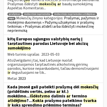
Prašymas išdėstyti
mokesčių
ar
baudų sumokėjimą
Aspektas Komentaras...
prašymas
mokestinė nepriemoka
mokestinės nepriemokos atidėjimas
Mokesčių žinyno kategorijos:
Prašymai, pažymos ir
mps
mokėjimo duomenys » Pažymų užsakymas ir prašymų
teikimas » Prašymas atidėti arba išdėstyti mokestinę
nepriemoką
kitų Europos sąjungos valstybių narių į
tarptautines parodas Lietuvoje bei akcizų
sumokėjimo
Web turinio sąrašas
2023-05-03
Atsižvelgdami į tai, kad Lietuvoje nuolat
organizuojamos tarptautinės alkoholinių gėrimų
parodos, kuriose neparduodami, tačiau demonstruojami
ir
degustuojami ne tik...
Metai:
2023
Kada įmonė gali pateikti prašymą dėl
mokesčių
(pridėtinės vertės, pelno
ar
kt.)
mokėjimo...
išdėstymo
dalimis
ar
termino
atidėjimo
?...
Kokia
prašymo pateikimo
tvarka
ir
koks sprendimo priėmimo terminas?