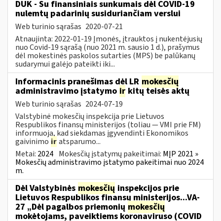
DUK - Su finansiniais sunkumais dėl COVID-19
nulemtų padarinių susiduriančiam verslui
Web turinio sąrašas
2020-07-21
Atnaujinta: 2022-01-19 Įmonės, įtrauktos į nukentėjusių
nuo Covid-19 sąrašą (nuo 2021 m. sausio 1 d.), prašymus
dėl mokestinės paskolos sutarties (MPS) be palūkanų
sudarymui galėjo pateikti iki...
Informacinis pranešimas dėl LR
mokesčių
administravimo įstatymo
ir
kitų teisės aktų
Web turinio sąrašas
2024-07-19
Valstybinė mokesčių inspekcija prie Lietuvos
Respublikos finansų ministerijos (toliau — VMI prie FM)
informuoja, kad siekdamas įgyvendinti Ekonomikos
gaivinimo
ir
atsparumo...
Metai:
2024
Mokesčių įstatymų pakeitimai:
MĮP 2021 »
Mokesčių administravimo įstatymo pakeitimai nuo 2024
m.
Dėl Valstybinės
mokesčių
inspekcijos prie
Lietuvos Respublikos finansų ministerijos...VA-
27 „Dėl pagalbos priemonių
mokesčių
mokėtojams, paveiktiems koronaviruso (COVID