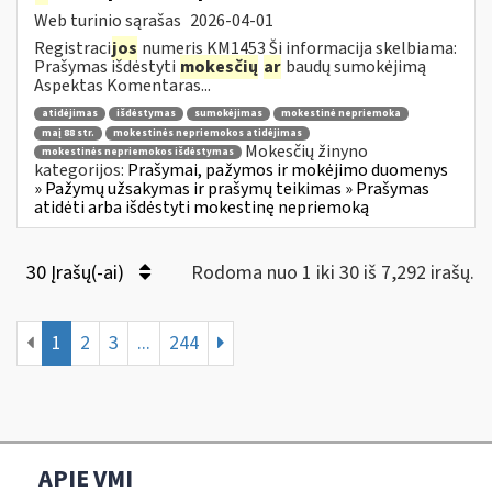
Web turinio sąrašas
2026-04-01
Registraci
jos
numeris KM1453 Ši informacija skelbiama:
Prašymas išdėstyti
mokesčių
ar
baudų sumokėjimą
Aspektas Komentaras...
atidėjimas
išdėstymas
sumokėjimas
mokestinė nepriemoka
maį 88 str.
mokestinės nepriemokos atidėjimas
Mokesčių žinyno
mokestinės nepriemokos išdėstymas
kategorijos:
Prašymai, pažymos ir mokėjimo duomenys
» Pažymų užsakymas ir prašymų teikimas » Prašymas
atidėti arba išdėstyti mokestinę nepriemoką
30 Įrašų(-ai)
Rodoma nuo 1 iki 30 iš 7,292 irašų.
1
2
3
...
244
APIE VMI