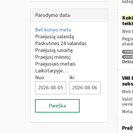
kateg
Parodymo data
Kok
tei
Bet kuriuo metu
Web t
Praėjusią valandą
Regis
Paskutines 24 valandas
atask
Praėjusią savaitę
fr0528
Praėjusį mėnesį
asocij
Dekla
Praėjusiais metais
Laikotarpyje…
Nuo
Iki
VMI 
subs
Web t
Valst
vienk
Paieška
Metai
Praš