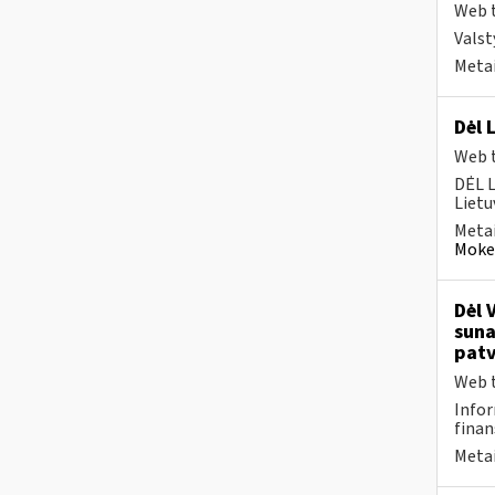
Web t
Valst
Metai
Dėl 
Web t
DĖL 
Lietu
Metai
Mokes
Dėl 
suna
patv
Web t
Infor
finan
Metai