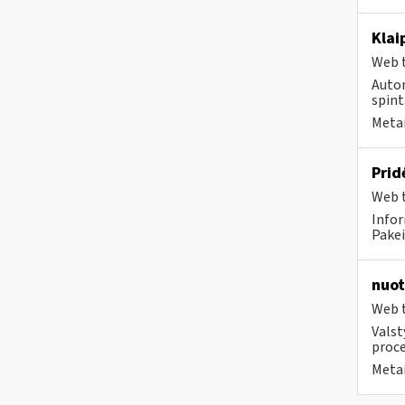
Klai
Web t
Autom
spint
Metai
Prid
Web t
Infor
Pakei
nuot
Web t
Valst
proce
Metai