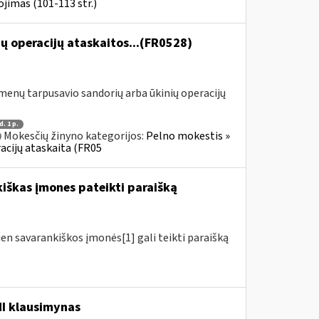
jimas (101-113 str.)
ų operacijų ataskaitos...(FR0528)
menų tarpusavio sandorių arba ūkinių operacijų
d. 1 p.
Mokesčių žinyno kategorijos:
Pelno mokestis »
acijų ataskaita (FR05
kiškas įmones pateikti paraišką
ien savarankiškos įmonės[1] gali teikti paraišką
MI klausimynas