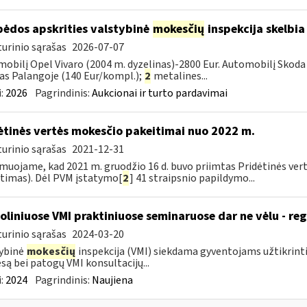
pėdos apskrities valstybinė
mokesčių
inspekcija skelbia
urinio sąrašas
2026-07-07
obilį Opel Vivaro (2004 m. dyzelinas)-2800 Eur. Automobilį Skoda 
as Palangoje (140 Eur/kompl.);
2
metalines...
:
2026
Pagrindinis:
Aukcionai ir turto pardavimai
ėtinės vertės mokesčio pakeitimai nuo 2022 m.
urinio sąrašas
2021-12-31
muojame, kad 2021 m. gruodžio 16 d. buvo priimtas Pridėtinės ver
timas). Dėl PVM įstatymo[
2
] 41 straipsnio papildymo...
oliniuose VMI praktiniuose seminaruose dar ne vėlu - reg
urinio sąrašas
2024-03-20
ybinė
mokesčių
inspekcija (VMI) siekdama gyventojams užtikrint
są bei patogų VMI konsultacijų...
:
2024
Pagrindinis:
Naujiena