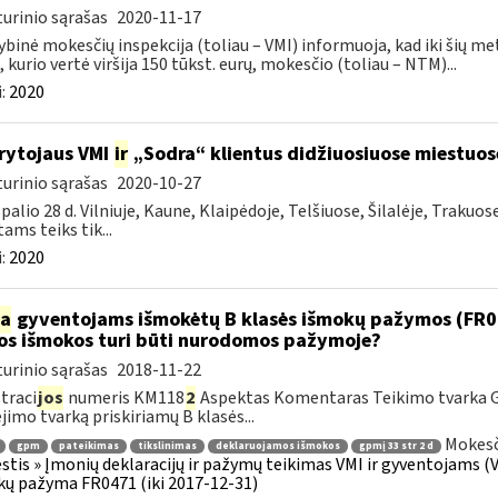
urinio sąrašas
2020-11-17
ybinė mokesčių inspekcija (toliau – VMI) informuoja, kad iki šių me
, kurio vertė viršija 150 tūkst. eurų, mokesčio (toliau – NTM)...
:
2020
rytojaus VMI
ir
„Sodra“ klientus didžiuosiuose miestuo
urinio sąrašas
2020-10-27
palio 28 d. Vilniuje, Kaune, Klaipėdoje, Telšiuose, Šilalėje, Trakuos
tams teiks tik...
:
2020
ia
gyventojams išmokėtų B klasės išmokų pažymos (FR047
os išmokos turi būti nurodomos pažymoje?
urinio sąrašas
2018-11-22
traci
jos
numeris KM118
2
Aspektas Komentaras Teikimo tvarka 
imo tvarką priskiriamų B klasės...
Mokesč
gpm
pateikimas
tikslinimas
deklaruojamos išmokos
gpmį 33 str 2 d
tis » Įmonių deklaracijų ir pažymų teikimas VMI ir gyventojams (
ų pažyma FR0471 (iki 2017-12-31)