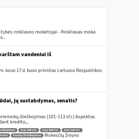
lstybės rinkliavos mokėtojai - Rinkliavas moka
...
karštam vandeniui iš
m. kovo 17 d. buvo priimtas Lietuvos Respublikos
būdai, jų sustabdymas, senatis?
riemokų išieškojimas (101-113 str.) Aspektas
nt kredito,...
šieškojimas
maį 108 str.
maį 109 str.
maį 110 str.
Mokesčių žinyno
enatis
baudų išieškojimas