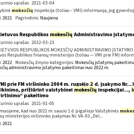
urinio sąrašas
2021-03-04
ybinė
mokesčių
inspekcija (toliau – VMI) informuoja, jog gyventoj
:
2021
Pagrindinis:
Naujiena
Lietuvos Respublikos
mokesčių
Administravimo įstatymo
urinio sąrašas
2022-03-23
LIETUVOS RESPUBLIKOS MOKESČIŲ ADMINISTRAVIMO ĮSTATYMO PAK
vos Respublikos finansų ministerijos (toliau — VMI prie FM) informu
:
2022
Mokesčių žinyno kategorijos:
Mokesčių įstatymų pakeitima
čių administravimo įstatymo pakeitimai nuo 2022 m.
VMI prie FM viršininko 2004 m. rugsėjo
2
d. įsakymo Nr...
ikinimo, prižiūrint valstybinei
mokesčių
inspekcijai...,
i
irtinimo“ pakeitimo
urinio sąrašas
2021-01-05
muojame, kad nuo 2021 m. sausio 1 d. įsigaliojo Valstybinės
mokes
sų ministerijos viršininko įsakymas Nr. VA-93 „Dėl...
:
2021