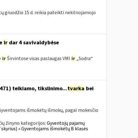
tų gruodžio 15 d. reikia pateikti nekilnojamojo
se
ir
dar 4 savivaldybėse
e
ir
Širvintose visas paslaugas VMI
ir
„Sodra“
1) teikiamo, tikslinimo...
tvarka
bei
Gyventojams išmokėtų išmokų, pagal mokesčio
ių žinyno kategorijos:
Gyventojų pajamų
V skyrius) » Gyventojams išmokėtų B klasės