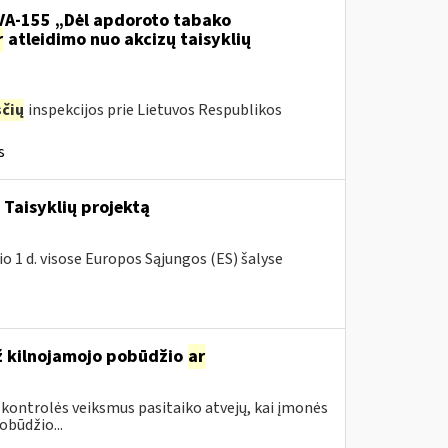
.VA-155 „Dėl apdoroto tabako
r
atleidimo nuo akcizų taisyklių
čių
inspekcijos prie Lietuvos Respublikos
s
Taisyklių projektą
o 1 d. visose Europos Sąjungos (ES) šalyse
ž kilnojamojo pobūdžio
ar
 kontrolės veiksmus pasitaiko atvejų, kai įmonės
būdžio...