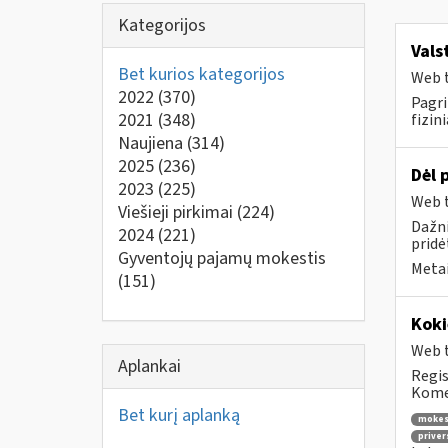
Kategorijos
Vals
Bet kurios kategorijos
Web t
2022
(370)
Pagri
2021
(348)
fizin
Naujiena
(314)
2025
(236)
Dėl 
2023
(225)
Web t
Viešieji pirkimai
(224)
Dažni
2024
(221)
pridė
Gyventojų pajamų mokestis
Metai
(151)
Koki
Web t
Aplankai
Regis
Komen
Bet kurį aplanką
mokes
priver