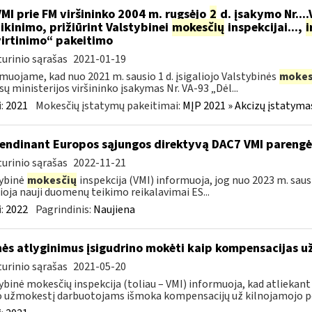
VMI prie FM viršininko 2004 m. rugsėjo
2
d. įsakymo Nr...
ikinimo, prižiūrint Valstybinei
mokesčių
inspekcijai...,
i
irtinimo“ pakeitimo
urinio sąrašas
2021-01-19
muojame, kad nuo 2021 m. sausio 1 d. įsigaliojo Valstybinės
mokes
sų ministerijos viršininko įsakymas Nr. VA-93 „Dėl...
:
2021
Mokesčių įstatymų pakeitimai:
MĮP 2021 » Akcizų įstatyma
endinant Europos sąjungos direktyvą DAC7 VMI parengė 
urinio sąrašas
2022-11-21
ybinė
mokesčių
inspekcija (VMI) informuoja, jog nuo 2023 m. sausi
lioja nauji duomenų teikimo reikalavimai ES...
:
2022
Pagrindinis:
Naujiena
ės atlyginimus įsigudrino mokėti kaip kompensacijas u
urinio sąrašas
2021-05-20
ybinė mokesčių inspekcija (toliau – VMI) informuoja, kad atliekant
 užmokestį darbuotojams išmoka kompensacijų už kilnojamojo po