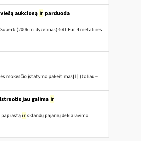
 viešą aukcioną
ir
parduoda
Superb (2006 m. dyzelinas)-581 Eur. 4 metalines
tės mokesčio įstatymo pakeitimas[1] (toliau −
istruotis jau galima
ir
i paprastą
ir
sklandų pajamų deklaravimo