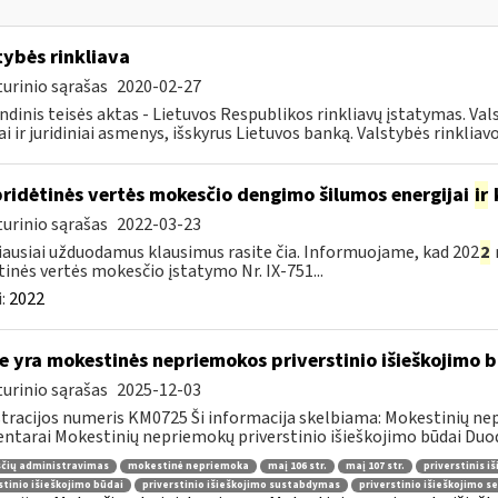
tybės rinkliava
urinio sąrašas
2020-02-27
ndinis teisės aktas - Lietuvos Respublikos rinkliavų įstatymas. Va
iai ir juridiniai asmenys, išskyrus Lietuvos banką. Valstybės rinkliavos
pridėtinės vertės mokesčio dengimo šilumos energijai
ir
urinio sąrašas
2022-03-23
ausiai užduodamus klausimus rasite čia. Informuojame, kad 202
2
tinės vertės mokesčio įstatymo Nr. IX-751...
:
2022
e yra mokestinės nepriemokos priverstinio išieškojimo 
urinio sąrašas
2025-12-03
tracijos numeris KM0725 Ši informacija skelbiama: Mokestinių nep
tarai Mokestinių nepriemokų priverstinio išieškojimo būdai Duoda
čių administravimas
mokestinė nepriemoka
maį 106 str.
maį 107 str.
priverstinis i
stinio išieškojimo būdai
priverstinio išieškojimo sustabdymas
priverstinio išieškojimo s