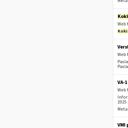
Metai
Kok
Web t
Koki
Vers
Web t
Pasla
Pasla
VA-1
Web t
Infor
2025 
Metai
VMI 