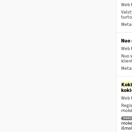
Web t
Valst
turto
Metai
Nuo 
Web t
Nuo s
klien
Metai
Kok
koki
Web t
Regis
mokėj
fr0471
mokes
išmok