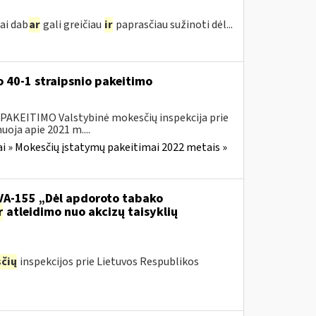
ai dab
ar
gali greičiau
ir
paprasčiau sužinoti dėl...
 40-1 straipsnio pakeitimo
EITIMO Valstybinė mokesčių inspekcija prie
oja apie 2021 m....
i » Mokesčių įstatymų pakeitimai 2022 metais »
.VA-155 „Dėl apdoroto tabako
r
atleidimo nuo akcizų taisyklių
čių
inspekcijos prie Lietuvos Respublikos