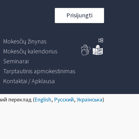
Prisijungti
Mokesčių žinynas
Mokesčių kalendorius
Seminarai
Tarptautinis apmokestinimas
Kontaktai / Apklausa
ний переклад (
English
,
Русский
,
Українська
)