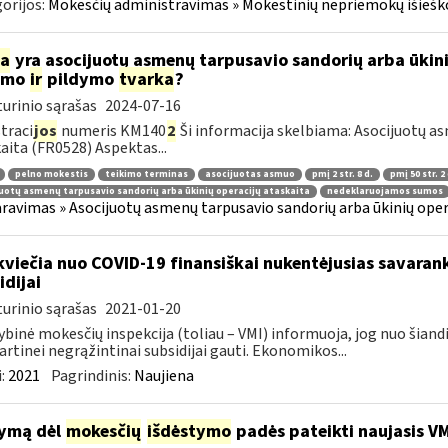
orijos:
Mokesčių administravimas » Mokestinių nepriemokų išieško
ia
yra asocijuotų asmenų tarpusavio sandorių arba ūkini
kimo
ir
pildymo
tvarka
?
urinio sąrašas
2024-07-16
traci
jos
numeris KM140
2
Ši informacija skelbiama: Asocijuotų as
aita (FR0528) Aspektas...
pelno mokestis
teikimo terminas
asocijuotas asmuo
pmį 2 str. 8 d.
pmį 50 str. 2 
uotų asmenų tarpusavio sandorių arba ūkinių operacijų ataskaita
nedeklaruojamos sumos
ravimas » Asocijuotų asmenų tarpusavio sandorių arba ūkinių oper
kviečia nuo COVID-19 finansiškai nukentėjusias savaran
idijai
urinio sąrašas
2021-01-20
ybinė mokesčių inspekcija (toliau – VMI) informuoja, jog nuo šiand
artinei negrąžintinai subsidijai gauti. Ekonomikos...
:
2021
Pagrindinis:
Naujiena
ymą dėl
mokesčių
išdėstymo
padės pateikti naujasis V