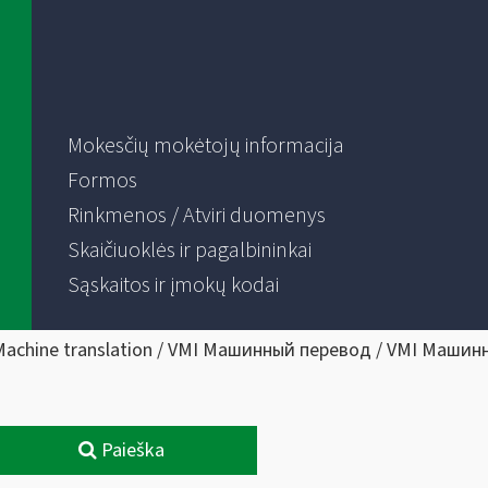
Mokesčių mokėtojų informacija
Formos
Rinkmenos / Atviri duomenys
Skaičiuoklės ir pagalbininkai
Sąskaitos ir įmokų kodai
Machine translation / VMI Машинный перевод / VMI Машин
Paieška