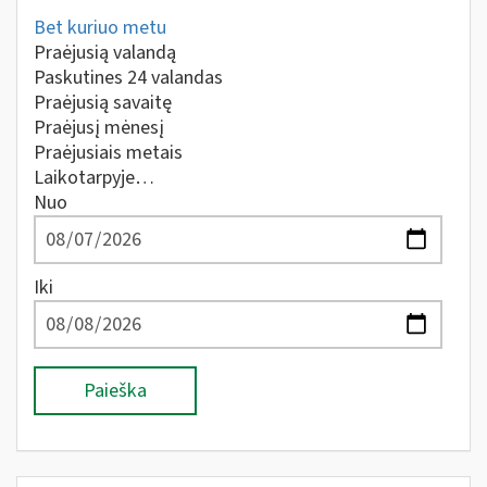
Bet kuriuo metu
Praėjusią valandą
Paskutines 24 valandas
Praėjusią savaitę
Praėjusį mėnesį
Praėjusiais metais
Laikotarpyje…
Nuo
Iki
Paieška