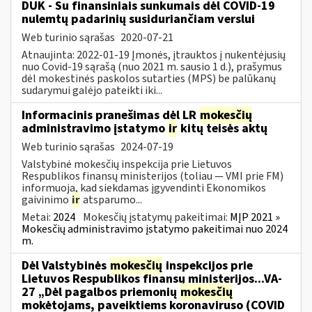
DUK - Su finansiniais sunkumais dėl COVID-19
nulemtų padarinių susiduriančiam verslui
Web turinio sąrašas
2020-07-21
Atnaujinta: 2022-01-19 Įmonės, įtrauktos į nukentėjusių
nuo Covid-19 sąrašą (nuo 2021 m. sausio 1 d.), prašymus
dėl mokestinės paskolos sutarties (MPS) be palūkanų
sudarymui galėjo pateikti iki...
Informacinis pranešimas dėl LR
mokesčių
administravimo įstatymo
ir
kitų teisės aktų
Web turinio sąrašas
2024-07-19
Valstybinė mokesčių inspekcija prie Lietuvos
Respublikos finansų ministerijos (toliau — VMI prie FM)
informuoja, kad siekdamas įgyvendinti Ekonomikos
gaivinimo
ir
atsparumo...
Metai:
2024
Mokesčių įstatymų pakeitimai:
MĮP 2021 »
Mokesčių administravimo įstatymo pakeitimai nuo 2024
m.
Dėl Valstybinės
mokesčių
inspekcijos prie
Lietuvos Respublikos finansų ministerijos...VA-
27 „Dėl pagalbos priemonių
mokesčių
mokėtojams, paveiktiems koronaviruso (COVID