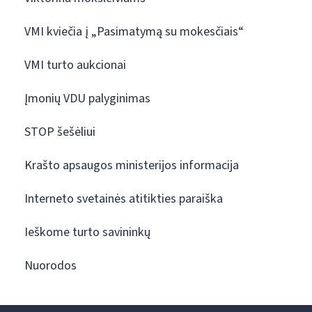
VMI kviečia į „Pasimatymą su mokesčiais“
VMI turto aukcionai
Įmonių VDU palyginimas
STOP šešėliui
Krašto apsaugos ministerijos informacija
Interneto svetainės atitikties paraiška
Ieškome turto savininkų
Nuorodos