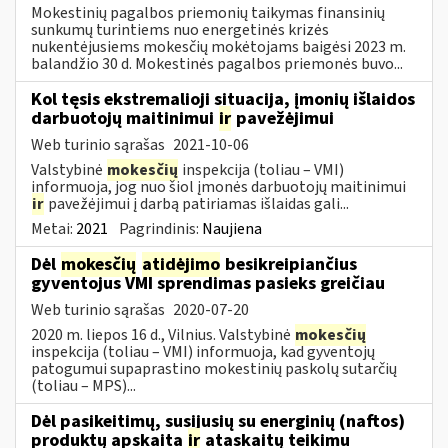
Mokestinių pagalbos priemonių taikymas finansinių
sunkumų turintiems nuo energetinės krizės
nukentėjusiems mokesčių mokėtojams baigėsi 2023 m.
balandžio 30 d. Mokestinės pagalbos priemonės buvo...
Kol tęsis ekstremalioji situacija, įmonių išlaidos
darbuotojų maitinimui
ir
pavežėjimui
Web turinio sąrašas
2021-10-06
Valstybinė
mokesčių
inspekcija (toliau – VMI)
informuoja, jog nuo šiol įmonės darbuotojų maitinimui
ir
pavežėjimui į darbą patiriamas išlaidas gali...
Metai:
2021
Pagrindinis:
Naujiena
Dėl
mokesčių
atidėjimo
besikreipiančius
gyventojus VMI sprendimas pasieks greičiau
Web turinio sąrašas
2020-07-20
2020 m. liepos 16 d., Vilnius. Valstybinė
mokesčių
inspekcija (toliau – VMI) informuoja, kad gyventojų
patogumui supaprastino mokestinių paskolų sutarčių
(toliau – MPS)...
Dėl pasikeitimų, susijusių su energinių (naftos)
produktų apskaita
ir
ataskaitų teikimu