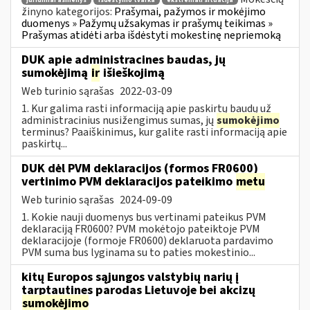
juridiniai asmenys
išdėstymo tvarka
ekstremali situacija
žinyno kategorijos:
Prašymai, pažymos ir mokėjimo
duomenys » Pažymų užsakymas ir prašymų teikimas »
Prašymas atidėti arba išdėstyti mokestinę nepriemoką
DUK apie administracines baudas, jų
sumokėjimą
ir
išieškojimą
Web turinio sąrašas
2022-03-09
1. Kur galima rasti informaciją apie paskirtų baudų už
administracinius nusižengimus sumas, jų
sumokėjimo
terminus? Paaiškinimus, kur galite rasti informaciją apie
paskirtų...
DUK dėl PVM deklaracijos (formos FR0600)
vertinimo PVM deklaracijos pateikimo
metu
Web turinio sąrašas
2024-09-09
1. Kokie nauji duomenys bus vertinami pateikus PVM
deklaraciją FR0600? PVM mokėtojo pateiktoje PVM
deklaracijoje (formoje FR0600) deklaruota pardavimo
PVM suma bus lyginama su to paties mokestinio...
kitų Europos sąjungos valstybių narių į
tarptautines parodas Lietuvoje bei akcizų
sumokėjimo