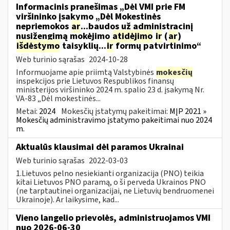
Informacinis pranešimas „Dėl VMI prie FM
viršininko įsakymo „Dėl Mokestinės
nepriemokos
ar
...baudos už administracinį
nusižengimą mokėjimo
atidėjimo
ir
(
ar
)
išdėstymo
taisyklių...
ir
formų patvirtinimo“
Web turinio sąrašas
2024-10-28
Informuojame apie priimtą Valstybinės
mokesčių
inspekcijos prie Lietuvos Respublikos finansų
ministerijos viršininko 2024 m. spalio 23 d. įsakymą Nr.
VA-83 „Dėl mokestinės...
Metai:
2024
Mokesčių įstatymų pakeitimai:
MĮP 2021 »
Mokesčių administravimo įstatymo pakeitimai nuo 2024
m.
Aktualūs klausimai dėl paramos Ukrainai
Web turinio sąrašas
2022-03-03
1.Lietuvos pelno nesiekianti organizacija (PNO) teikia
kitai Lietuvos PNO paramą, o ši perveda Ukrainos PNO
(ne tarptautinei organizacijai, ne Lietuvių bendruomenei
Ukrainoje). Ar laikysime, kad...
Vieno langelio prievolės, administruojamos VMI
nuo 2026-06-30