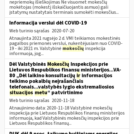
nepriemokų išieškojimas Ne visuomet mokesčių
mokėtojas (mokestį išskaičiuojantis asmuo) gali
įstatymų nustatytais terminais sumokėti mokesčius...
Informacija verslui dėl COVID-19
Web turinio sąrašas
2020-07-20
Atnaujinta 2021 rugsėjo 2 d. VMI teikiamos mokestinės
pagalbos priemonės verslui, nukentėjusiam nuo COVID-
19 - iki 2021 m. Valstybinė
mokesčių
inspekcija
informuoja, jog...
Dėl Valstybinės
Mokesčių
Inspekcijos prie
Lietuvos Respublikos finansų ministerijos...VA-
80 „Dėl laikino konsultacijų
ir
informacijos
teikimo pokalbių neįrašančiais
telefonais...valstybės lygio ekstremaliosios
situacijos
metu
“ patvirtinimo
Web turinio sąrašas
2020-11-18
Atnaujinimo data: 2020-11-18 Valstybinė mokesčių
inspekcija prie Lietuvos Respublikos finansų ministerijos
informuoja, kad Valstybinės mokesčių inspekcijos prie
Lietuvos Respublikos finansų...
DUK dėl 9 proc. taikymo buitiniams energijos