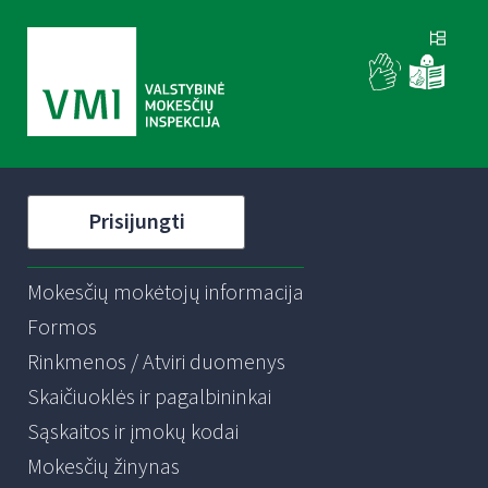
Prisijungti
Mokesčių mokėtojų informacija
Formos
Rinkmenos / Atviri duomenys
Skaičiuoklės ir pagalbininkai
Sąskaitos ir įmokų kodai
Mokesčių žinynas