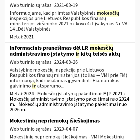
Web turinio sąrašas
2021-03-19
Informuojame, kad priimtas Valstybinės
mokesčių
inspekcijos prie Lietuvos Respublikos finansų
ministerijos viršininko 2021 m. kovo 4 d. įsakymas Nr. VA-
14 „Dėl Valstybinės...
Metai:
2021
Informacinis pranešimas dėl LR
mokesčių
administravimo įstatymo
ir
kitų teisės aktų
Web turinio sąrašas
2024-08-26
Valstybinė mokesčių inspekcija prie Lietuvos
Respublikos finansų ministerijos (toliau — VMI prie FM)
informuoja, kad siekdamas įgyvendinti Ekonomikos
gaivinimo
ir
atsparumo...
Metai:
2024
Mokesčių įstatymų pakeitimai:
MĮP 2021 »
Mokesčių administravimo įstatymo pakeitimai nuo 2024
m.
Mokesčių administravimo įstatymo pakeitimai nuo
2026 m.
Mokestinių nepriemokų išieškojimas
Web turinio sąrašas
2020-04-07
Mokestinių nepriemokų išieškojimas - VMI Mokestinių