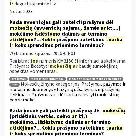
ir
degustuojami ne tik...
Metai:
2023
Kada gyventojas gali pateikti prašymą dėl
mokesčių
(gyventojų pajamų, žemės
ar
kt....)
mokėjimo
išdėstymo
dalimis
ar
termino
atidėjimo
?...
Kokia
prašymo pateikimo
tvarka
ir
koks sprendimo priėmimo terminas?
Web turinio sąrašas
2026-04-01
Registraci
jos
numeris KM3150 Ši informacija skelbiama:
Prašymas išdėstyti
mokesčių
ar
baudų sumokėjimą
Aspektas Komentaras...
prašymas
mokestinė nepriemoka
mokestinės nepriemokos atidėjimas
Mokesčių žinyno kategorijos:
Prašymai, pažymos ir
mps
mokėjimo duomenys » Pažymų užsakymas ir prašymų
teikimas » Prašymas atidėti arba išdėstyti mokestinę
nepriemoką
Kada įmonė gali pateikti prašymą dėl
mokesčių
(pridėtinės vertės, pelno
ar
kt.)
mokėjimo...
išdėstymo
dalimis
ar
termino
atidėjimo
?...
Kokia
prašymo pateikimo
tvarka
ir
koks sprendimo priėmimo terminas?