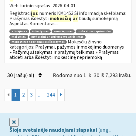
Web turinio sąrašas
2026-04-01
Registraci
jos
numeris KM1453 Ši informacija skelbiama:
Prašymas išdėstyti
mokesčių
ar
baudų sumokėjimą
Aspektas Komentaras...
atidėjimas
išdėstymas
sumokėjimas
mokestinė nepriemoka
maį 88 str.
mokestinės nepriemokos atidėjimas
Mokesčių žinyno
mokestinės nepriemokos išdėstymas
kategorijos:
Prašymai, pažymos ir mokėjimo duomenys
» Pažymų užsakymas ir prašymų teikimas » Prašymas
atidėti arba išdėstyti mokestinę nepriemoką
30 Įrašų(-ai)
Rodoma nuo 1 iki 30 iš 7,293 irašų.
1
2
3
...
244
Uždaryti
Šioje svetainėje naudojami slapukai
(angl.