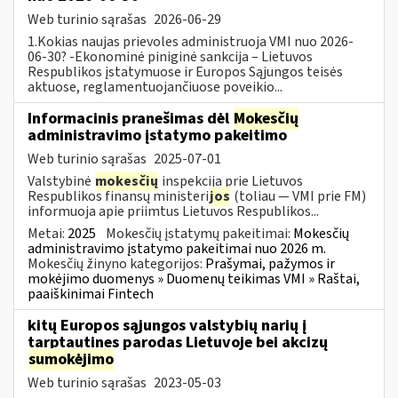
Web turinio sąrašas
2026-06-29
1.Kokias naujas prievoles administruoja VMI nuo 2026-
06-30? -Ekonominė piniginė sankcija – Lietuvos
Respublikos įstatymuose ir Europos Sąjungos teisės
aktuose, reglamentuojančiuose poveikio...
Informacinis pranešimas dėl
Mokesčių
administravimo įstatymo pakeitimo
Web turinio sąrašas
2025-07-01
Valstybinė
mokesčių
inspekcija prie Lietuvos
Respublikos finansų ministeri
jos
(toliau — VMI prie FM)
informuoja apie priimtus Lietuvos Respublikos...
Metai:
2025
Mokesčių įstatymų pakeitimai:
Mokesčių
administravimo įstatymo pakeitimai nuo 2026 m.
Mokesčių žinyno kategorijos:
Prašymai, pažymos ir
mokėjimo duomenys » Duomenų teikimas VMI » Raštai,
paaiškinimai Fintech
kitų Europos sąjungos valstybių narių į
tarptautines parodas Lietuvoje bei akcizų
sumokėjimo
Web turinio sąrašas
2023-05-03