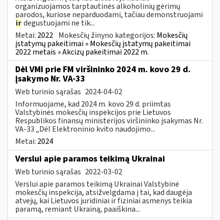
organizuojamos tarptautinės alkoholinių gėrimų
parodos, kuriose neparduodami, tačiau demonstruojami
ir
degustuojami ne tik...
Metai:
2022
Mokesčių žinyno kategorijos:
Mokesčių
įstatymų pakeitimai » Mokesčių įstatymų pakeitimai
2022 metais » Akcizų pakeitimai 2022 m.
Dėl VMI prie FM viršininko 2024 m. kovo 29 d.
įsakymo Nr. VA-33
Web turinio sąrašas
2024-04-02
Informuojame, kad 2024 m. kovo 29 d. priimtas
Valstybinės mokesčių inspekcijos prie Lietuvos
Respublikos finansų ministerijos viršininko įsakymas Nr.
VA-33 „Dėl Elektroninio kvito naudojimo...
Metai:
2024
Verslui apie paramos teikimą Ukrainai
Web turinio sąrašas
2022-03-02
Verslui apie paramos teikimą Ukrainai Valstybinė
mokesčių inspekcija, atsižvelgdama į tai, kad daugėja
atvejų, kai Lietuvos juridiniai ir fiziniai asmenys teikia
paramą, remiant Ukrainą, paaiškina...