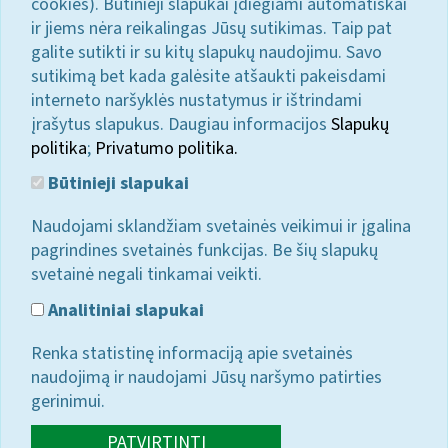
cookies). Būtinieji slapukai įdiegiami automatiškai
ir jiems nėra reikalingas Jūsų sutikimas. Taip pat
galite sutikti ir su kitų slapukų naudojimu. Savo
sutikimą bet kada galėsite atšaukti pakeisdami
interneto naršyklės nustatymus ir ištrindami
įrašytus slapukus. Daugiau informacijos
Slapukų
politika
;
Privatumo politika.
Būtinieji slapukai
Naudojami sklandžiam svetainės veikimui ir įgalina
pagrindines svetainės funkcijas. Be šių slapukų
svetainė negali tinkamai veikti.
Analitiniai slapukai
Renka statistinę informaciją apie svetainės
naudojimą ir naudojami Jūsų naršymo patirties
gerinimui.
PATVIRTINTI