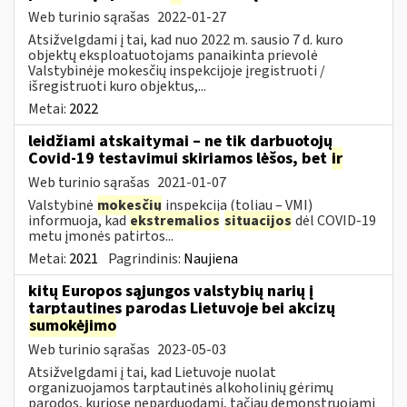
Web turinio sąrašas
2022-01-27
Atsižvelgdami į tai, kad nuo 2022 m. sausio 7 d. kuro
objektų eksploatuotojams panaikinta prievolė
Valstybinėje mokesčių inspekcijoje įregistruoti /
išregistruoti kuro objektus,...
Metai:
2022
leidžiami atskaitymai – ne tik darbuotojų
Covid-19 testavimui skiriamos lėšos, bet
ir
Web turinio sąrašas
2021-01-07
Valstybinė
mokesčių
inspekcija (toliau – VMI)
informuoja, kad
ekstremalios
situacijos
dėl COVID-19
metu įmonės patirtos...
Metai:
2021
Pagrindinis:
Naujiena
kitų Europos sąjungos valstybių narių į
tarptautines parodas Lietuvoje bei akcizų
sumokėjimo
Web turinio sąrašas
2023-05-03
Atsižvelgdami į tai, kad Lietuvoje nuolat
organizuojamos tarptautinės alkoholinių gėrimų
parodos, kuriose neparduodami, tačiau demonstruojami