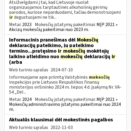
Atsižvelgdami į tai, kad Lietuvoje nuolat
organizuojamos tarptautinės alkoholinių gėrimų
parodos, kuriose neparduodami, tačiau demonstruojami
ir
degustuojami ne tik...
Metai:
2023
Mokesčių įstatymų pakeitimai:
MĮP 2021 »
Akcizų mokesčių pakeitimai nuo 2023 m.
Informacinis pranešimas dėl
Mokesčių
deklaracijų pateikimo, jų pateikimo
termino...pratęsimo
ir
mokesčių
mokėtojų
laikino atleidimo nuo
mokesčių
deklaracijų
ir
(arba
Web turinio sąrašas
2024-07-10
Informuojame apie priimtą Valstybinės
mokesčių
inspekcijos prie Lietuvos Respublikos finansų
ministerijos viršininko 2024 m. liepos 4 d. įsakymą Nr. VA-
54 „Dėl...
Metai:
2024
Mokesčių įstatymų pakeitimai:
MĮP 2021 »
Mokesčių administravimo įstatymo pakeitimai nuo 2024
m.
Aktualūs klausimai dėl mokestinės pagalbos
Web turinio sąrašas
2022-11-03