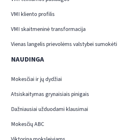
VMI kliento profilis
VMI skaitmeninė transformacija
Vienas langelis prievolėms valstybei sumokėti
NAUDINGA
Mokesčiai ir jų dydžiai
Atsiskaitymas grynaisiais pinigais
Dažniausiai užduodami klausimai
Mokesčių ABC
Viktorina moksleiviams