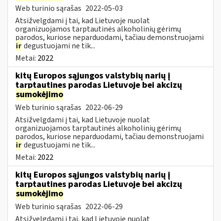
Web turinio sąrašas
2022-05-03
Atsižvelgdami į tai, kad Lietuvoje nuolat
organizuojamos tarptautinės alkoholinių gėrimų
parodos, kuriose neparduodami, tačiau demonstruojami
ir
degustuojami ne tik...
Metai:
2022
kitų Europos sąjungos valstybių narių į
tarptautines parodas Lietuvoje bei akcizų
sumokėjimo
Web turinio sąrašas
2022-06-29
Atsižvelgdami į tai, kad Lietuvoje nuolat
organizuojamos tarptautinės alkoholinių gėrimų
parodos, kuriose neparduodami, tačiau demonstruojami
ir
degustuojami ne tik...
Metai:
2022
kitų Europos sąjungos valstybių narių į
tarptautines parodas Lietuvoje bei akcizų
sumokėjimo
Web turinio sąrašas
2022-06-29
Atsižvelgdami į tai, kad Lietuvoje nuolat