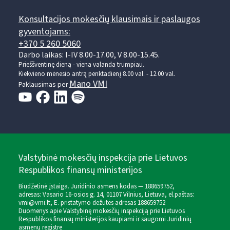
Konsultacijos mokesčių klausimais ir paslaugos
gyventojams:
+370 5 260 5060
Darbo laikas: I-IV 8.00-17.00, V 8.00-15.45.
Prieššventinę dieną - viena valanda trumpiau.
Kiekvieno mėnesio antrą penktadienį 8.00 val. - 12.00 val.
Mano VMI
Paklausimas per
Valstybinė mokesčių inspekcija prie Lietuvos
Respublikos finansų ministerijos
Biudžetinė įstaiga. Juridinio asmens kodas — 188659752,
adresas: Vasario 16-osios g. 14, 01107 Vilnius, Lietuva, el.paštas:
vmi@vmi.lt
, E. pristatymo dėžutės adresas 188659752
Duomenys apie Valstybinę mokesčių inspekciją prie Lietuvos
Respublikos finansų ministerijos kaupiami ir saugomi Juridinių
asmenų registre