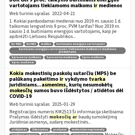
vartotojams tiekiamoms malkoms
ir
medienos
Web turinio sąrašas
2022-04-21
1. Kokiai parduodamai medienai nuo 2019 m. sausio 1 d.
taikomas lengvatinis 9 proc. PVM tarifas? Nuo 2019 m.
sausio 1 d. buitiniams energijos vartotojams, kaip jie
apibrėžti Lietuvos Respublikos...
kn 4401
kn4401
malkos
buitiniams energijos vartotojams
buitiniams energijos vartotojams tiekiamoms malkoms ir medienos
produktams
9 procentai malkoms
9 procentai medienai
9 proc malkoms
9 proc medienai
Kokia
mokestinių paskolų sutarčių (MPS) be
palūkanų pakeitimo
ir
vykdymo
tvarka
juridiniams...
asmenims
, kurių nesumokėtų
mokesčių
sumos buvo išdėstytos / atidėtos dėl
COVID-19
Web turinio sąrašas
2025-01-29
Registracijos numeris KM2513 Ši informacija skelbiama:
Prašymas išdėstyti
mokesčių
ar
baudų sumokėjimą
Juridiniai asmenys, sudarę mokestinės...
atidėjimas
išdėstymas
prašymai
mokestinė nepriemoka
Mokesčių