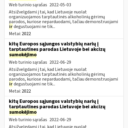
Web turinio sąrašas
2022-05-03
Atsižvelgdami į tai, kad Lietuvoje nuolat
organizuojamos tarptautinės alkoholinių gėrimų
parodos, kuriose neparduodami, tačiau demonstruojami
ir
degustuojami ne tik...
Metai:
2022
kitų Europos sąjungos valstybių narių į
tarptautines parodas Lietuvoje bei akcizų
sumokėjimo
Web turinio sąrašas
2022-06-29
Atsižvelgdami į tai, kad Lietuvoje nuolat
organizuojamos tarptautinės alkoholinių gėrimų
parodos, kuriose neparduodami, tačiau demonstruojami
ir
degustuojami ne tik...
Metai:
2022
kitų Europos sąjungos valstybių narių į
tarptautines parodas Lietuvoje bei akcizų
sumokėjimo
Web turinio sąrašas
2022-06-29
Atsižvelgdami į tai, kad Lietuvoje nuolat