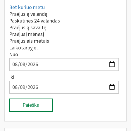
Bet kuriuo metu
Praėjusią valandą
Paskutines 24 valandas
Praėjusią savaitę
Praėjusį mėnesį
Praėjusiais metais
Laikotarpyje…
Nuo
Iki
Paieška