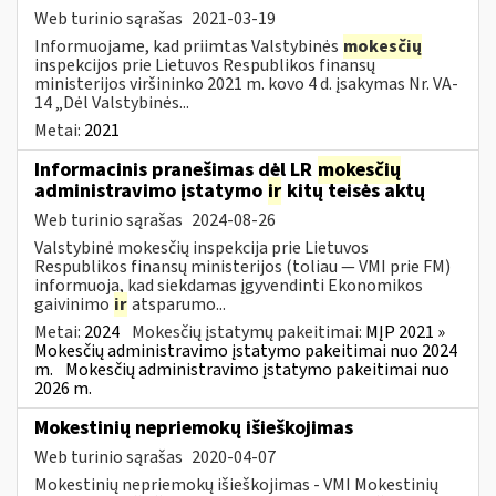
Web turinio sąrašas
2021-03-19
Informuojame, kad priimtas Valstybinės
mokesčių
inspekcijos prie Lietuvos Respublikos finansų
ministerijos viršininko 2021 m. kovo 4 d. įsakymas Nr. VA-
14 „Dėl Valstybinės...
Metai:
2021
Informacinis pranešimas dėl LR
mokesčių
administravimo įstatymo
ir
kitų teisės aktų
Web turinio sąrašas
2024-08-26
Valstybinė mokesčių inspekcija prie Lietuvos
Respublikos finansų ministerijos (toliau — VMI prie FM)
informuoja, kad siekdamas įgyvendinti Ekonomikos
gaivinimo
ir
atsparumo...
Metai:
2024
Mokesčių įstatymų pakeitimai:
MĮP 2021 »
Mokesčių administravimo įstatymo pakeitimai nuo 2024
m.
Mokesčių administravimo įstatymo pakeitimai nuo
2026 m.
Mokestinių nepriemokų išieškojimas
Web turinio sąrašas
2020-04-07
Mokestinių nepriemokų išieškojimas - VMI Mokestinių