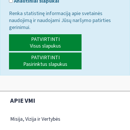
Analitiniai slapukai
Renka statistinę informaciją apie svetainės
naudojimą ir naudojami Jūsų naršymo patirties
gerinimui.
PATVIRTINTI
Visus slapukus
PATVIRTINTI
Pasirinktus slapukus
APIE VMI
Misija, Vizija ir Vertybės