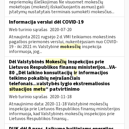
nepriemokų išieškojimas Ne visuomet mokesčių
mokėtojas (mokestį išskaičiuojantis asmuo) gali
įstatymų nustatytais terminais sumokėti mokesčius...
Informacija verslui dėl COVID-19
Web turinio sąrašas
2020-07-20
Atnaujinta 2021 rugsėjo 2 d. VMI teikiamos mokestinės
pagalbos priemonės verslui, nukentėjusiam nuo COVID-
19 - iki 2021 m. Valstybinė
mokesčių
inspekcija
informuoja, jog...
Dėl Valstybinės
Mokesčių
Inspekcijos prie
Lietuvos Respublikos finansų ministerijos...VA-
80 „Dėl laikino konsultacijų
ir
informacijos
teikimo pokalbių neįrašančiais
telefonais...valstybės lygio ekstremaliosios
situacijos
metu
“ patvirtinimo
Web turinio sąrašas
2020-11-18
Atnaujinimo data: 2020-11-18 Valstybinė mokesčių
inspekcija prie Lietuvos Respublikos finansų ministerijos
informuoja, kad Valstybinės mokesčių inspekcijos prie
Lietuvos Respublikos finansų...
DUK dėl 9 proc. taikymo buitiniams energijos