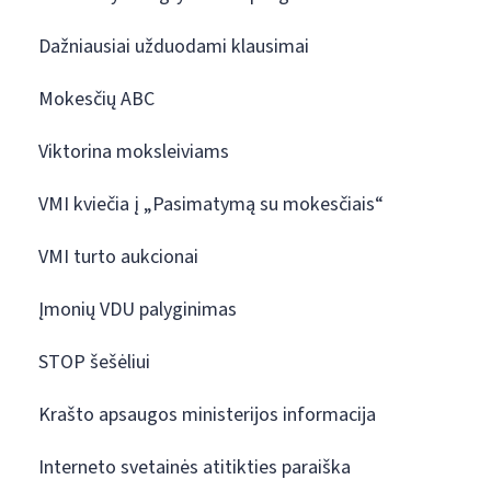
Dažniausiai užduodami klausimai
Mokesčių ABC
Viktorina moksleiviams
VMI kviečia į „Pasimatymą su mokesčiais“
VMI turto aukcionai
Įmonių VDU palyginimas
STOP šešėliui
Krašto apsaugos ministerijos informacija
Interneto svetainės atitikties paraiška