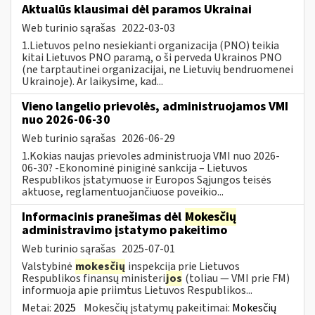
Aktualūs klausimai dėl paramos Ukrainai
Web turinio sąrašas
2022-03-03
1.Lietuvos pelno nesiekianti organizacija (PNO) teikia
kitai Lietuvos PNO paramą, o ši perveda Ukrainos PNO
(ne tarptautinei organizacijai, ne Lietuvių bendruomenei
Ukrainoje). Ar laikysime, kad...
Vieno langelio prievolės, administruojamos VMI
nuo 2026-06-30
Web turinio sąrašas
2026-06-29
1.Kokias naujas prievoles administruoja VMI nuo 2026-
06-30? -Ekonominė piniginė sankcija – Lietuvos
Respublikos įstatymuose ir Europos Sąjungos teisės
aktuose, reglamentuojančiuose poveikio...
Informacinis pranešimas dėl
Mokesčių
administravimo įstatymo pakeitimo
Web turinio sąrašas
2025-07-01
Valstybinė
mokesčių
inspekcija prie Lietuvos
Respublikos finansų ministeri
jos
(toliau — VMI prie FM)
informuoja apie priimtus Lietuvos Respublikos...
Metai:
2025
Mokesčių įstatymų pakeitimai:
Mokesčių