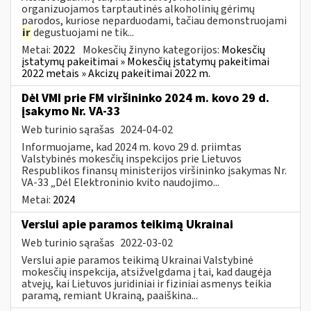
organizuojamos tarptautinės alkoholinių gėrimų
parodos, kuriose neparduodami, tačiau demonstruojami
ir
degustuojami ne tik...
Metai:
2022
Mokesčių žinyno kategorijos:
Mokesčių
įstatymų pakeitimai » Mokesčių įstatymų pakeitimai
2022 metais » Akcizų pakeitimai 2022 m.
Dėl VMI prie FM viršininko 2024 m. kovo 29 d.
įsakymo Nr. VA-33
Web turinio sąrašas
2024-04-02
Informuojame, kad 2024 m. kovo 29 d. priimtas
Valstybinės mokesčių inspekcijos prie Lietuvos
Respublikos finansų ministerijos viršininko įsakymas Nr.
VA-33 „Dėl Elektroninio kvito naudojimo...
Metai:
2024
Verslui apie paramos teikimą Ukrainai
Web turinio sąrašas
2022-03-02
Verslui apie paramos teikimą Ukrainai Valstybinė
mokesčių inspekcija, atsižvelgdama į tai, kad daugėja
atvejų, kai Lietuvos juridiniai ir fiziniai asmenys teikia
paramą, remiant Ukrainą, paaiškina...