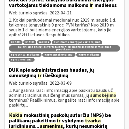
vartotojams tiekiamoms malkoms
ir
medienos
Web turinio sąrašas
2022-04-21
1. Kokiai parduodamai medienai nuo 2019 m. sausio 1 d.
taikomas lengvatinis 9 proc. PVM tarifas? Nuo 2019 m.
sausio 1 d. buitiniams energijos vartotojams, kaip jie
apibrėžti Lietuvos Respublikos...
kn 4401
kn4401
malkos
buitiniams energijos vartotojams
buitiniams energijos vartotojams tiekiamoms malkoms ir medienos
produktams
9 procentai malkoms
9 procentai medienai
9 proc malkoms
9 proc medienai
DUK apie administracines baudas, jų
sumokėjimą
ir
išieškojimą
Web turinio sąrašas
2022-03-09
1. Kur galima rasti informaciją apie paskirtų baudų už
administracinius nusižengimus sumas, jų
sumokėjimo
terminus? Paaiškinimus, kur galite rasti informaciją apie
paskirtų...
Kokia
mokestinių paskolų sutarčių (MPS) be
palūkanų pakeitimo
ir
vykdymo
tvarka
juridiniams...
asmenims
, kurių nesumokėtų