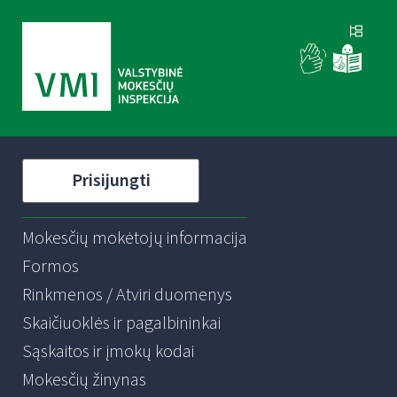
Prisijungti
Mokesčių mokėtojų informacija
Formos
Rinkmenos / Atviri duomenys
Skaičiuoklės ir pagalbininkai
Sąskaitos ir įmokų kodai
Mokesčių žinynas