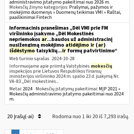
administravimo įstatymo pakeitimai nuo 2026 m.
Mokesčių žinyno kategorijos:
Prašymai, pažymos ir
mokėjimo duomenys » Duomenų teikimas VMI » Raštai,
paaiškinimai Fintech
Informacinis pranešimas „Dėl VMI prie FM
viršininko įsakymo „Dėl Mokestinės
nepriemokos
ar
...baudos už administracinį
nusižengimą mokėjimo
atidėjimo
ir
(
ar
)
išdėstymo
taisyklių...
ir
formų patvirtinimo“
Web turinio sąrašas
2024-10-28
Informuojame apie priimtą Valstybinės
mokesčių
inspekcijos prie Lietuvos Respublikos finansų
ministerijos viršininko 2024 m. spalio 23 d. įsakymą Nr.
VA-83 „Dėl mokestinės...
Metai:
2024
Mokesčių įstatymų pakeitimai:
MĮP 2021 »
Mokesčių administravimo įstatymo pakeitimai nuo 2024
m.
20 Įrašų(-ai)
Rodoma nuo 1 iki 20 iš 7,293 irašų.