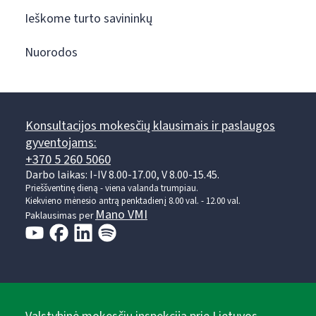
Ieškome turto savininkų
Nuorodos
Konsultacijos mokesčių klausimais ir paslaugos
gyventojams:
+370 5 260 5060
Darbo laikas: I-IV 8.00-17.00, V 8.00-15.45.
Prieššventinę dieną - viena valanda trumpiau.
Kiekvieno mėnesio antrą penktadienį 8.00 val. - 12.00 val.
Mano VMI
Paklausimas per