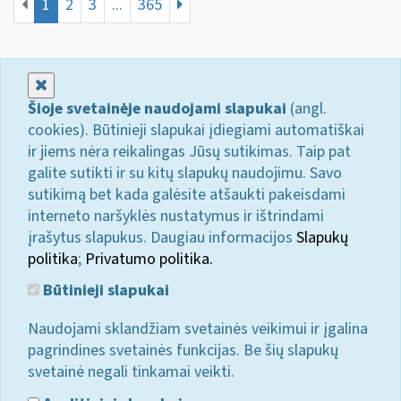
1
2
3
...
365
Uždaryti
Šioje svetainėje naudojami slapukai
(angl.
cookies). Būtinieji slapukai įdiegiami automatiškai
ir jiems nėra reikalingas Jūsų sutikimas. Taip pat
galite sutikti ir su kitų slapukų naudojimu. Savo
sutikimą bet kada galėsite atšaukti pakeisdami
interneto naršyklės nustatymus ir ištrindami
įrašytus slapukus. Daugiau informacijos
Slapukų
politika
;
Privatumo politika.
Būtinieji slapukai
Naudojami sklandžiam svetainės veikimui ir įgalina
pagrindines svetainės funkcijas. Be šių slapukų
svetainė negali tinkamai veikti.