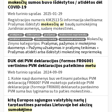
mokesčių
sumos buvo išdėstytos / atidėtos dėl
COVID-19
Web turinio sąrašas
2025-01-29
Registracijos numeris KM2513 Ši informacija skelbiama:
Prašymas išdėstyti
mokesčių
ar
baudų sumokėjimą
Juridiniai asmenys, sudarę mokestinės...
atidėjimas
išdėstymas
prašymai
mokestinė nepriemoka
Mokesčių
juridiniai asmenys
išdėstymo tvarka
ekstremali situacija
žinyno kategorijos:
Prašymai, pažymos ir mokėjimo
duomenys » Pažymų užsakymas ir prašymų teikimas »
Prašymas atidėti arba išdėstyti mokestinę nepriemoką
DUK dėl PVM deklaracijos (formos FR0600)
vertinimo PVM deklaracijos pateikimo
metu
Web turinio sąrašas
2024-09-09
1. Kokie nauji duomenys bus vertinami pateikus PVM
deklaraciją FR0600? PVM mokėtojo pateiktoje PVM
deklaracijoje (formoje FR0600) deklaruota pardavimo
PVM suma bus lyginama su to paties mokestinio...
kitų Europos sąjungos valstybių narių į
tarptautines parodas Lietuvoje bei akcizų
sumokėjimo