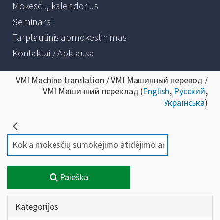
Mokesčių kalendorius
Seminarai
Tarptautinis apmokestinimas
Kontaktai / Apklausa
VMI Machine translation / VMI Машинный перевод /
VMI Машинний переклад (
English
,
Русский
,
Українська
)
Paieška
Kategorijos