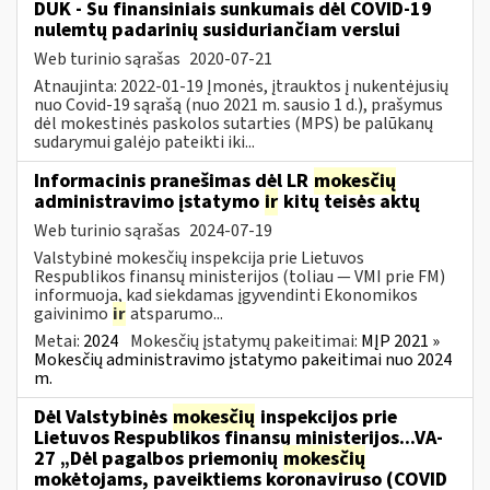
DUK - Su finansiniais sunkumais dėl COVID-19
nulemtų padarinių susiduriančiam verslui
Web turinio sąrašas
2020-07-21
Atnaujinta: 2022-01-19 Įmonės, įtrauktos į nukentėjusių
nuo Covid-19 sąrašą (nuo 2021 m. sausio 1 d.), prašymus
dėl mokestinės paskolos sutarties (MPS) be palūkanų
sudarymui galėjo pateikti iki...
Informacinis pranešimas dėl LR
mokesčių
administravimo įstatymo
ir
kitų teisės aktų
Web turinio sąrašas
2024-07-19
Valstybinė mokesčių inspekcija prie Lietuvos
Respublikos finansų ministerijos (toliau — VMI prie FM)
informuoja, kad siekdamas įgyvendinti Ekonomikos
gaivinimo
ir
atsparumo...
Metai:
2024
Mokesčių įstatymų pakeitimai:
MĮP 2021 »
Mokesčių administravimo įstatymo pakeitimai nuo 2024
m.
Dėl Valstybinės
mokesčių
inspekcijos prie
Lietuvos Respublikos finansų ministerijos...VA-
27 „Dėl pagalbos priemonių
mokesčių
mokėtojams, paveiktiems koronaviruso (COVID