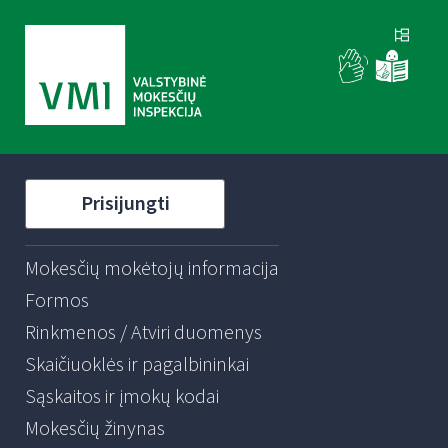
Prisijungti
Mokesčių mokėtojų informacija
Formos
Rinkmenos / Atviri duomenys
Skaičiuoklės ir pagalbininkai
Sąskaitos ir įmokų kodai
Mokesčių žinynas