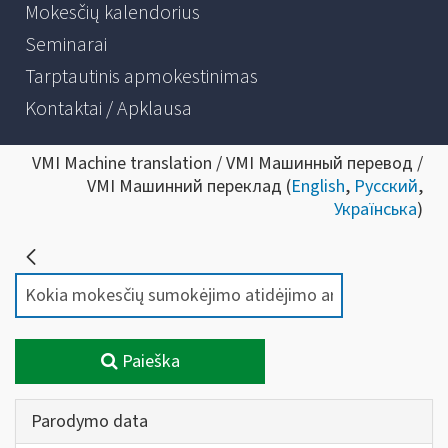
Mokesčių kalendorius
Seminarai
Tarptautinis apmokestinimas
Kontaktai / Apklausa
VMI Machine translation / VMI Машинный перевод /
VMI Машинний переклад (
English
,
Русский
,
Українська
)
Paieška
Parodymo data