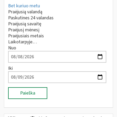
Bet kuriuo metu
Praėjusią valandą
Paskutines 24 valandas
Praėjusią savaitę
Praėjusį mėnesį
Praėjusiais metais
Laikotarpyje…
Nuo
Iki
Paieška