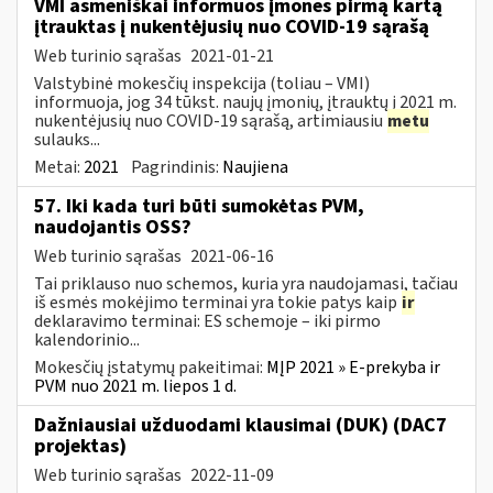
VMI asmeniškai informuos įmones pirmą kartą
įtrauktas į nukentėjusių nuo COVID-19 sąrašą
Web turinio sąrašas
2021-01-21
Valstybinė mokesčių inspekcija (toliau – VMI)
informuoja, jog 34 tūkst. naujų įmonių, įtrauktų į 2021 m.
nukentėjusių nuo COVID-19 sąrašą, artimiausiu
metu
sulauks...
Metai:
2021
Pagrindinis:
Naujiena
57. Iki kada turi būti sumokėtas PVM,
naudojantis OSS?
Web turinio sąrašas
2021-06-16
Tai priklauso nuo schemos, kuria yra naudojamasi, tačiau
iš esmės mokėjimo terminai yra tokie patys kaip
ir
deklaravimo terminai: ES schemoje – iki pirmo
kalendorinio...
Mokesčių įstatymų pakeitimai:
MĮP 2021 » E-prekyba ir
PVM nuo 2021 m. liepos 1 d.
Dažniausiai užduodami klausimai (DUK) (DAC7
projektas)
Web turinio sąrašas
2022-11-09