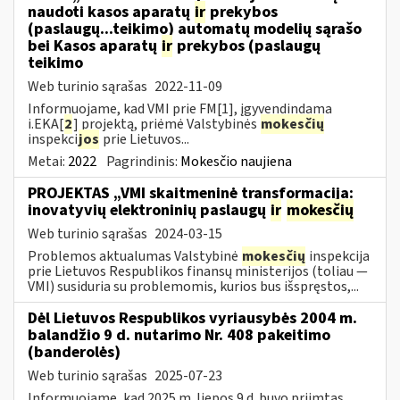
naudoti kasos aparatų
ir
prekybos
(paslaugų...teikimo) automatų modelių sąrašo
bei Kasos aparatų
ir
prekybos (paslaugų
teikimo
Web turinio sąrašas
2022-11-09
Informuojame, kad VMI prie FM[1], įgyvendindama
i.EKA[
2
] projektą, priėmė Valstybinės
mokesčių
inspekci
jos
prie Lietuvos...
Metai:
2022
Pagrindinis:
Mokesčio naujiena
PROJEKTAS „VMI skaitmeninė transformacija:
inovatyvių elektroninių paslaugų
ir
mokesčių
Web turinio sąrašas
2024-03-15
Problemos aktualumas Valstybinė
mokesčių
inspekcija
prie Lietuvos Respublikos finansų ministerijos (toliau ―
VMI) susiduria su problemomis, kurios bus išspręstos,...
Dėl Lietuvos Respublikos vyriausybės 2004 m.
balandžio 9 d. nutarimo Nr. 408 pakeitimo
(banderolės)
Web turinio sąrašas
2025-07-23
Informuojame, kad 2025 m. liepos 9 d. buvo priimtas