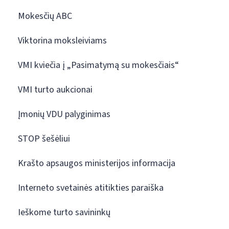
Mokesčių ABC
Viktorina moksleiviams
VMI kviečia į „Pasimatymą su mokesčiais“
VMI turto aukcionai
Įmonių VDU palyginimas
STOP šešėliui
Krašto apsaugos ministerijos informacija
Interneto svetainės atitikties paraiška
Ieškome turto savininkų