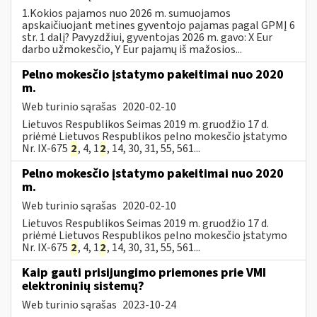
1.Kokios pajamos nuo 2026 m. sumuojamos
apskaičiuojant metines gyventojo pajamas pagal GPMĮ 6
str. 1 dalį? Pavyzdžiui, gyventojas 2026 m. gavo: X Eur
darbo užmokesčio, Y Eur pajamų iš mažosios...
Pelno mokesčio įstatymo pakeitimai nuo 2020
m.
Web turinio sąrašas
2020-02-10
Lietuvos Respublikos Seimas 2019 m. gruodžio 17 d.
priėmė Lietuvos Respublikos pelno mokesčio įstatymo
Nr. IX-675
2
, 4, 1
2
, 14, 30, 31, 55, 561...
Pelno mokesčio įstatymo pakeitimai nuo 2020
m.
Web turinio sąrašas
2020-02-10
Lietuvos Respublikos Seimas 2019 m. gruodžio 17 d.
priėmė Lietuvos Respublikos pelno mokesčio įstatymo
Nr. IX-675
2
, 4, 1
2
, 14, 30, 31, 55, 561...
Kaip gauti prisijungimo priemones prie VMI
elektroninių sistemų?
Web turinio sąrašas
2023-10-24