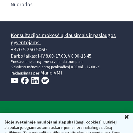
Nuorodos
Konsultacijos mokesčių klausimais ir paslaugos
gyventojams:
+370 5 260 5060
Darbo laikas: I-IV 8.00-17.00, V 8.00-15.45.
Prieššventinę dieną - viena valanda trumpiau.
Kiekvieno mėnesio antrą penktadienį 8.00 val. - 12.00 val.
Mano VMI
Paklausimas per
Valstybinė mokesčių inspekcija prie Lietuvos
U
Respublikos finansų ministerijos
Šioje svetainėje naudojami slapukai
(angl. cookies). Būtinieji
slapukai įdiegiami automatiškai ir jiems nėra reikalingas Jūsų
Biudžetinė įstaiga. Juridinio asmens kodas — 188659752,
sutikimas. Taip pat galite sutikti ir su kitų slapukų naudojimu. Savo