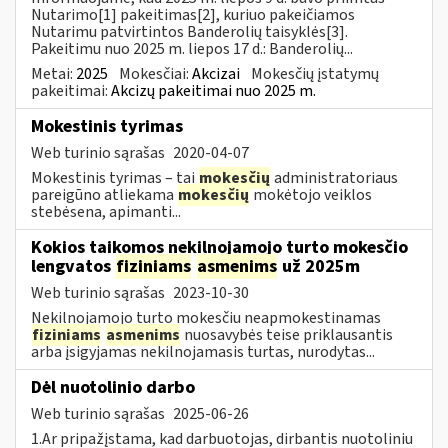
Nutarimo[1] pakeitimas[2], kuriuo pakeičiamos
Nutarimu patvirtintos Banderolių taisyklės[3].
Pakeitimu nuo 2025 m. liepos 17 d.: Banderolių...
Metai:
2025
Mokesčiai:
Akcizai
Mokesčių įstatymų
pakeitimai:
Akcizų pakeitimai nuo 2025 m.
Mokestinis tyrimas
Web turinio sąrašas
2020-04-07
Mokestinis tyrimas – tai
mokesčių
administratoriaus
pareigūno atliekama
mokesčių
mokėtojo veiklos
stebėsena, apimanti...
Kokios taikomos nekilnojamojo turto mokesčio
lengvatos
fiziniams
asmenims
už 2025m
Web turinio sąrašas
2023-10-30
Nekilnojamojo turto mokesčiu neapmokestinamas
fiziniams
asmenims
nuosavybės teise priklausantis
arba įsigyjamas nekilnojamasis turtas, nurodytas...
Dėl nuotolinio darbo
Web turinio sąrašas
2025-06-26
1.Ar pripažįstama, kad darbuotojas, dirbantis nuotoliniu