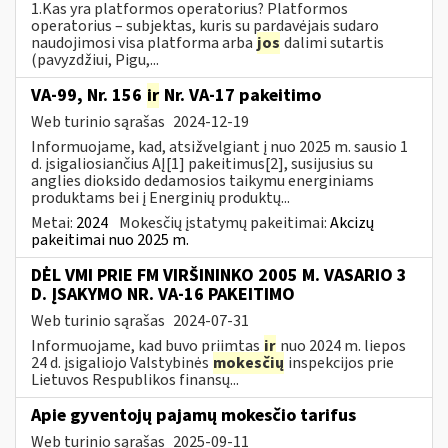
1.Kas yra platformos operatorius? Platformos
operatorius – subjektas, kuris su pardavėjais sudaro
naudojimosi visa platforma arba
jos
dalimi sutartis
(pavyzdžiui, Pigu,...
VA-99, Nr. 156
ir
Nr. VA-17 pakeitimo
Web turinio sąrašas
2024-12-19
Informuojame, kad, atsižvelgiant į nuo 2025 m. sausio 1
d. įsigaliosiančius AĮ[1] pakeitimus[2], susijusius su
anglies dioksido dedamosios taikymu energiniams
produktams bei į Energinių produktų...
Metai:
2024
Mokesčių įstatymų pakeitimai:
Akcizų
pakeitimai nuo 2025 m.
DĖL VMI PRIE FM VIRŠININKO 2005 M. VASARIO 3
D. ĮSAKYMO NR. VA-16 PAKEITIMO
Web turinio sąrašas
2024-07-31
Informuojame, kad buvo priimtas
ir
nuo 2024 m. liepos
24 d. įsigaliojo Valstybinės
mokesčių
inspekcijos prie
Lietuvos Respublikos finansų...
Apie gyventojų pajamų mokesčio tarifus
Web turinio sąrašas
2025-09-11