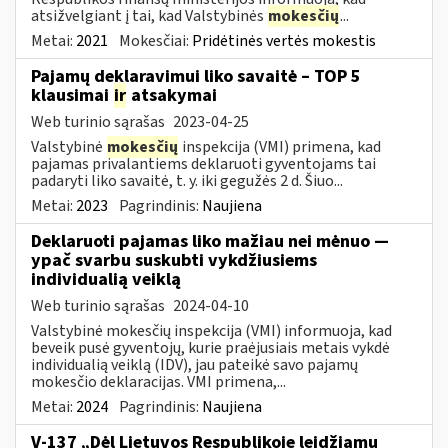
atsižvelgiant į tai, kad Valstybinės
mokesčių
...
Metai:
2021
Mokesčiai:
Pridėtinės vertės mokestis
Pajamų deklaravimui liko savaitė – TOP 5
klausimai
ir
atsakymai
Web turinio sąrašas
2023-04-25
Valstybinė
mokesčių
inspekcija (VMI) primena, kad
pajamas privalantiems deklaruoti gyventojams tai
padaryti liko savaitė, t. y. iki gegužės 2 d. Šiuo...
Metai:
2023
Pagrindinis:
Naujiena
Deklaruoti pajamas liko mažiau nei mėnuo —
ypač svarbu suskubti vykdžiusiems
individualią veiklą
Web turinio sąrašas
2024-04-10
Valstybinė mokesčių inspekcija (VMI) informuoja, kad
beveik pusė gyventojų, kurie praėjusiais metais vykdė
individualią veiklą (IDV), jau pateikė savo pajamų
mokesčio deklaracijas. VMI primena,...
Metai:
2024
Pagrindinis:
Naujiena
V-137 „Dėl Lietuvos Respublikoje leidžiamų