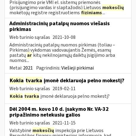
Prisijungimo prie VMI el. sistemų priemonės
(prisijungimo vardas ir slaptažodis) Lietuvos
mokesčių
mokėtojų registre registruotiems
fiziniams
...
Administracinių patalpų nuomos viešasis
pirkimas
Web turinio sąrašas
2021-10-08
Administracinių patalpų nuomos pirkimas (toliau –
Pirkimas) vykdomas vadovaujantis Žemės, esamų
pastatų
ar
kitų nekilnojamųjų daiktų įsigijimo arba
nuomos...
Metai:
2021
Pagrindinis:
Viešieji pirkimai
Kokia
tvarka
įmonė deklaruoja pelno mokestį?
Web turinio sąrašas
2019-02-11
Kokia
tvarka
įmonė deklaruoja pelno mokestį?
Dėl 2004 m. kovo 10 d. įsakymo Nr. VA-32
pripažinimo netekusiu galios
Web turinio sąrašas
2021-11-15
Valstybinė
mokesčių
inspekcija prie Lietuvos
Respublikos finansų ministerijos informuoja, kad