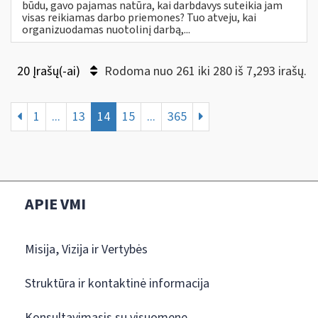
būdu, gavo pajamas natūra, kai darbdavys suteikia jam
visas reikiamas darbo priemones? Tuo atveju, kai
organizuodamas nuotolinį darbą,...
20 Įrašų(-ai)
Rodoma nuo 261 iki 280 iš 7,293 irašų.
1
...
13
14
15
...
365
APIE VMI
Misija, Vizija ir Vertybės
Struktūra ir kontaktinė informacija
Konsultavimasis su visuomene