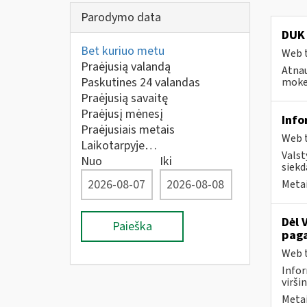
Parodymo data
DUK 
Bet kuriuo metu
Web t
Praėjusią valandą
Atnau
Paskutines 24 valandas
mokes
Praėjusią savaitę
Praėjusį mėnesį
Info
Praėjusiais metais
Web t
Laikotarpyje…
Valst
Nuo
Iki
siekd
Metai
Dėl 
Paieška
paga
Web t
Infor
virši
Metai