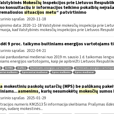
Valstybinės
Mokesčių
Inspekcijos prie Lietuvos Respublik
ino konsultacijų
ir
informacijos teikimo pokalbių neįrašan
remaliosios
situacijos
metu
“ patvirtinimo
urinio sąrašas
2020-11-18
jinimo data: 2020-11-18 Valstybinė mokesčių inspekcija prie Lietu
muoja, kad Valstybinės mokesčių inspekcijos prie Lietuvos Respubli
dėl 9 proc. taikymo buitiniams energijos vartotojams
urinio sąrašas
2022-04-21
kiai parduodamai medienai nuo 2019 m. sausio 1 d. taikomas lengvat
niams energijos vartotojams, kaip jie apibrėžti Lietuvos Respubliko
1
kn4401
malkos
buitiniams energijos vartotojams
buitiniams energijos vartotoj
centai malkoms
9 procentai medienai
9 proc malkoms
9 proc medienai
ia
mokestinių paskolų sutarčių (MPS) be palūkanų pake
diniams...
asmenims
, kurių nesumokėtų
mokesčių
sumos b
urinio sąrašas
2025-01-29
tracijos numeris KM2513 Ši informacija skelbiama: Prašymas išdė
ys, sudarę mokestinės...