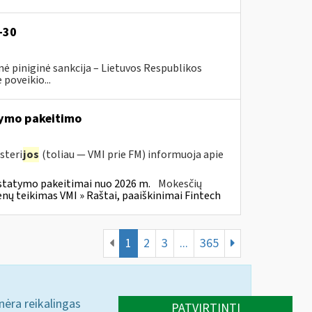
-30
ė piniginė sankcija – Lietuvos Respublikos
poveikio...
ymo pakeitimo
steri
jos
(toliau — VMI prie FM) informuoja apie
statymo pakeitimai nuo 2026 m.
Mokesčių
 teikimas VMI » Raštai, paaiškinimai Fintech
1
2
3
...
365
 nėra reikalingas
PATVIRTINTI