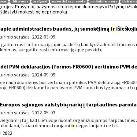
jimas
išdėstymas
prašymai
mokestinė nepriemoka
juridiniai asmenys
išdėstymo
orijos:
Prašymai, pažymos ir mokėjimo duomenys » Pažymų užsaky
išdėstyti mokestinę nepriemoką
apie administracines baudas, jų sumokėjimą
ir
išieškoj
urinio sąrašas
2022-03-09
r galima rasti informaciją apie paskirtų baudų už administraciniu
kinimus, kur galite rasti informaciją apie paskirtų...
dėl PVM deklaracijos (formos FR0600) vertinimo PVM de
urinio sąrašas
2024-09-09
kie nauji duomenys bus vertinami pateikus PVM deklaraciją FR060
oje FR0600) deklaruota pardavimo PVM suma bus lyginama su to p
 Europos sąjungos valstybių narių į tarptautines paroda
urinio sąrašas
2022-05-03
velgdami į tai, kad Lietuvoje nuolat organizuojamos tarptautinės 
rduodami, tačiau demonstruojami
ir
degustuojami ne tik...
:
2022