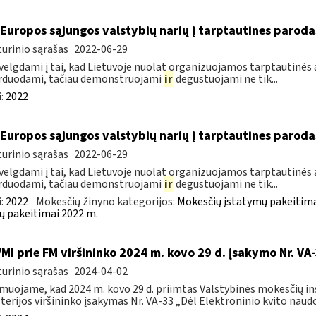
 Europos sąjungos valstybių narių į tarptautines paroda
urinio sąrašas
2022-06-29
velgdami į tai, kad Lietuvoje nuolat organizuojamos tarptautinės 
rduodami, tačiau demonstruojami
ir
degustuojami ne tik...
:
2022
 Europos sąjungos valstybių narių į tarptautines paroda
urinio sąrašas
2022-06-29
velgdami į tai, kad Lietuvoje nuolat organizuojamos tarptautinės 
rduodami, tačiau demonstruojami
ir
degustuojami ne tik...
:
2022
Mokesčių žinyno kategorijos:
Mokesčių įstatymų pakeitima
ų pakeitimai 2022 m.
VMI prie FM viršininko 2024 m. kovo 29 d. įsakymo Nr. VA
urinio sąrašas
2024-04-02
muojame, kad 2024 m. kovo 29 d. priimtas Valstybinės mokesčių in
terijos viršininko įsakymas Nr. VA-33 „Dėl Elektroninio kvito naudo