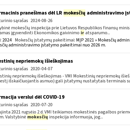
rmacinis pranešimas dėl LR
mokesčių
administravimo į
urinio sąrašas
2024-08-26
ybinė mokesčių inspekcija prie Lietuvos Respublikos finansų minist
amas įgyvendinti Ekonomikos gaivinimo
ir
atsparumo...
:
2024
Mokesčių įstatymų pakeitimai:
MĮP 2021 » Mokesčių admin
čių administravimo įstatymo pakeitimai nuo 2026 m.
stinių nepriemokų išieškojimas
urinio sąrašas
2020-04-07
tinių nepriemokų išieškojimas - VMI Mokestinių nepriemokų iši
stį išskaičiuojantis asmuo) gali įstatymų nustatytais terminais s
rmacija verslui dėl COVID-19
urinio sąrašas
2020-07-20
jinta 2021 rugsėjo 2 d. VMI teikiamos mokestinės pagalbos priemo
m. Valstybinė
mokesčių
inspekcija informuoja, jog...