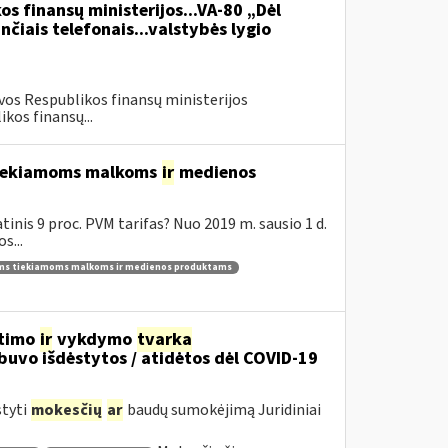
os finansų ministerijos...VA-80 „Dėl
čiais telefonais...valstybės lygio
vos Respublikos finansų ministerijos
kos finansų...
 tiekiamoms malkoms
ir
medienos
inis 9 proc. PVM tarifas? Nuo 2019 m. sausio 1 d.
s...
ams tiekiamoms malkoms ir medienos produktams
itimo
ir
vykdymo
tvarka
uvo išdėstytos / atidėtos dėl COVID-19
styti
mokesčių
ar
baudų sumokėjimą Juridiniai