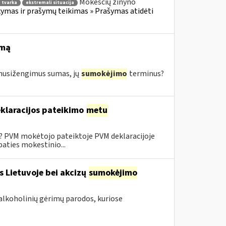
Mokesčių žinyno
 tvarka
ekstremali situacija
mas ir prašymų teikimas » Prašymas atidėti
imą
s nusižengimus sumas, jų
sumokėjimo
terminus?
klaracijos pateikimo
metu
0? PVM mokėtojo pateiktoje PVM deklaracijoje
aties mokestinio...
s Lietuvoje bei akcizų
sumokėjimo
alkoholinių gėrimų parodos, kuriose