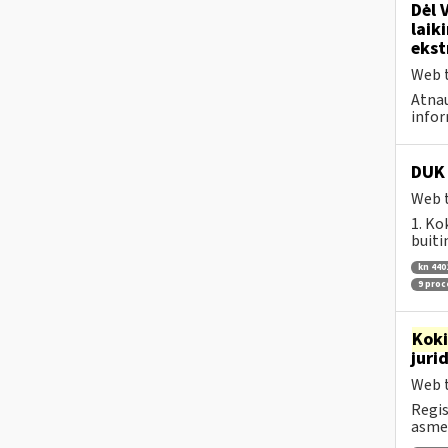
Dėl 
laik
ekst
Web t
Atnau
infor
DUK 
Web t
1. Ko
buiti
kn 440
9 pro
Kok
juri
Web t
Regis
asmen