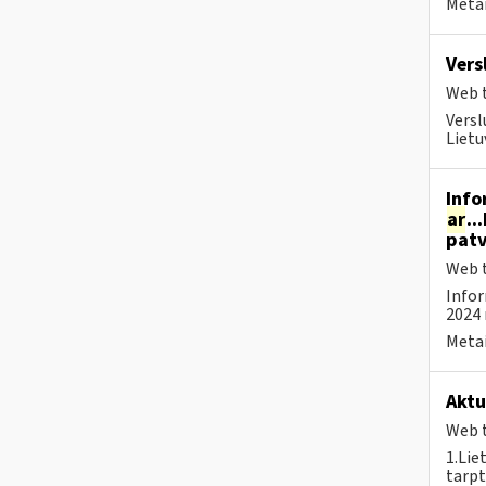
Metai
Vers
Web t
Versl
Lietu
Info
ar
..
patv
Web t
Infor
2024 
Metai
Aktu
Web t
1.Lie
tarpt