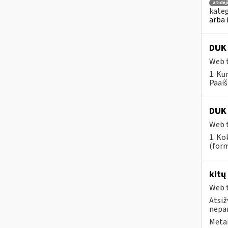
atidė
kateg
arba 
DUK 
Web t
1. Ku
Paaiš
DUK 
Web t
1. Ko
(form
kitų
Web t
Atsiž
nepa
Metai