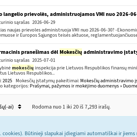
o langelio prievolės, administruojamos VMI nuo 2026-06
urinio sąrašas
2026-06-29
ias naujas prievoles administruoja VMI nuo 2026-06-30? -Ekonomin
ymuose ir Europos Sąjungos teisės aktuose, reglamentuojančiuose 
rmacinis pranešimas dėl
Mokesčių
administravimo įstat
urinio sąrašas
2025-07-01
ybinė
mokesčių
inspekcija prie Lietuvos Respublikos finansų mini
tus Lietuvos Respublikos...
:
2025
Mokesčių įstatymų pakeitimai:
Mokesčių administravimo į
o kategorijos:
Prašymai, pažymos ir mokėjimo duomenys » Duomenų
šų(-ai)
Rodoma nuo 1 iki 20 iš 7,293 irašų.
. cookies). Būtinieji slapukai įdiegiami automatiškai ir jiems