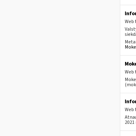
Info
Web t
Valst
siekd
Metai
Mokes
Moke
Web t
Mokes
(moke
Info
Web t
Atnau
2021 