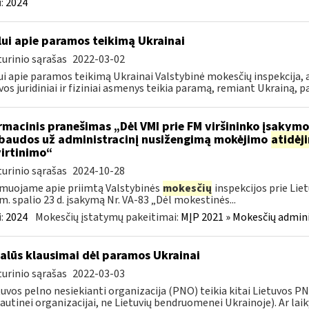
:
2024
lui apie paramos teikimą Ukrainai
urinio sąrašas
2022-03-02
ui apie paramos teikimą Ukrainai Valstybinė mokesčių inspekcija, a
vos juridiniai ir fiziniai asmenys teikia paramą, remiant Ukrainą, pa
rmacinis pranešimas „Dėl VMI prie FM viršininko įsakym
.baudos už administracinį nusižengimą mokėjimo
atidėj
irtinimo“
urinio sąrašas
2024-10-28
muojame apie priimtą Valstybinės
mokesčių
inspekcijos prie Lie
m. spalio 23 d. įsakymą Nr. VA-83 „Dėl mokestinės...
:
2024
Mokesčių įstatymų pakeitimai:
MĮP 2021 » Mokesčių admin
alūs klausimai dėl paramos Ukrainai
urinio sąrašas
2022-03-03
tuvos pelno nesiekianti organizacija (PNO) teikia kitai Lietuvos 
autinei organizacijai, ne Lietuvių bendruomenei Ukrainoje). Ar laiky