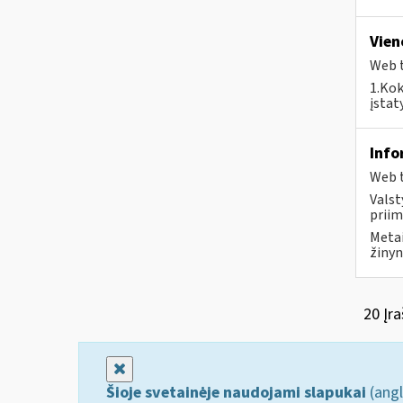
Vien
Web t
1.Kok
įstat
Info
Web t
Valst
priim
Metai
žinyn
20 Įra
Uždaryti
Šioje svetainėje naudojami slapukai
(angl