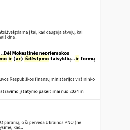
tsižvelgdama į tai, kad daugėja atvejų, kai
aiškina...
o „Dėl Mokestinės nepriemokos
imo
ir
(
ar
)
išdėstymo
taisyklių...
ir
formų
tuvos Respublikos finansų ministerijos viršininko
istravimo įstatymo pakeitimai nuo 2024 m.
PNO paramą, o ši perveda Ukrainos PNO (ne
sime, kad...