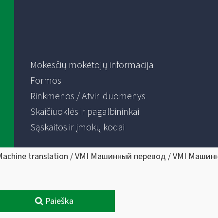
Mokesčių mokėtojų informacija
Formos
Rinkmenos / Atviri duomenys
Skaičiuoklės ir pagalbininkai
Sąskaitos ir įmokų kodai
Machine translation / VMI Машинный перевод / VMI Машин
Paieška