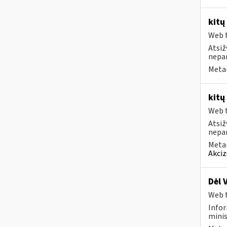
kitų
Web t
Atsiž
nepa
Metai
kitų
Web t
Atsiž
nepa
Metai
Akciz
Dėl 
Web t
Infor
minis