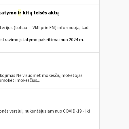
statymo
ir
kitų teisės aktų
erijos (toliau — VMI prie FM) informuoja, kad
istravimo įstatymo pakeitimai nuo 2024 m.
eškojimas Ne visuomet mokesčių mokėtojas
umokėti mokesčius...
nės verslui, nukentėjusiam nuo COVID-19 - iki