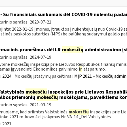
- Su finansiniais sunkumais dėl COVID-19 nulemtų padar
urinio sąrašas
2020-07-21
jinta: 2022-01-19 Įmonės, įtrauktos į nukentėjusių nuo Covid-19 są
tinės paskolos sutarties (MPS) be palūkanų sudarymui galėjo pateik
rmacinis pranešimas dėl LR
mokesčių
administravimo į
urinio sąrašas
2024-07-19
ybinė mokesčių inspekcija prie Lietuvos Respublikos finansų minist
amas įgyvendinti Ekonomikos gaivinimo
ir
atsparumo...
:
2024
Mokesčių įstatymų pakeitimai:
MĮP 2021 » Mokesčių admin
Valstybinės
mokesčių
inspekcijos prie Lietuvos Respublik
lbos priemonių
mokesčių
mokėtojams, paveiktiems kor
urinio sąrašas
2021-03-19
muojame, kad priimtas Valstybinės
mokesčių
inspekcijos prie Li
ninko 2021 m. kovo 4 d. įsakymas Nr. VA-14 „Dėl Valstybinės...
:
2021