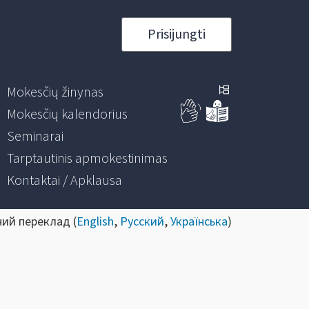
Prisijungti
Mokesčių žinynas
Mokesčių kalendorius
Seminarai
Tarptautinis apmokestinimas
Kontaktai / Apklausa
ний переклад (
English
,
Русский
,
Українська
)