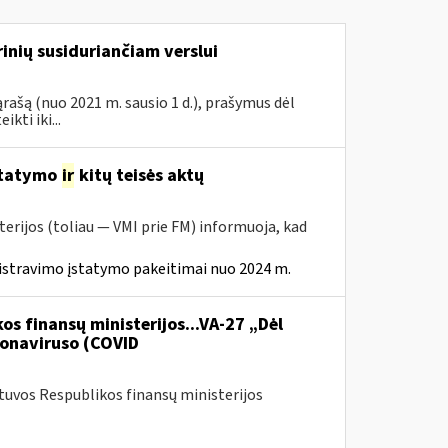
inių susiduriančiam verslui
rašą (nuo 2021 m. sausio 1 d.), prašymus dėl
ti iki...
statymo
ir
kitų teisės aktų
erijos (toliau — VMI prie FM) informuoja, kad
istravimo įstatymo pakeitimai nuo 2024 m.
os finansų ministerijos...VA-27 „Dėl
onaviruso (COVID
etuvos Respublikos finansų ministerijos