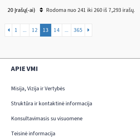
20 Įrašų(-ai)
Rodoma nuo 241 iki 260 iš 7,293 irašų.
1
...
12
13
14
...
365
APIE VMI
Misija, Vizija ir Vertybės
Struktūra ir kontaktinė informacija
Konsultavimasis su visuomene
Teisinė informacija