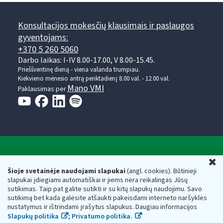
Konsultacijos mokesčių klausimais ir paslaugos
gyventojams:
+370 5 260 5060
Darbo laikas: I-IV 8.00-17.00, V 8.00-15.45.
Prieššventinę dieną - viena valanda trumpiau.
Kiekvieno mėnesio antrą penktadienį 8.00 val. - 12.00 val.
Mano VMI
Paklausimas per
Valstybinė mokesčių inspekcija prie Lietuvos
U
Respublikos finansų ministerijos
Šioje svetainėje naudojami slapukai
(angl. cookies). Būtinieji
slapukai įdiegiami automatiškai ir jiems nėra reikalingas Jūsų
Biudžetinė įstaiga. Juridinio asmens kodas — 188659752,
sutikimas. Taip pat galite sutikti ir su kitų slapukų naudojimu. Savo
adresas: Vasario 16-osios g. 14, 01107 Vilnius, Lietuva, el.paštas:
sutikimą bet kada galėsite atšaukti pakeisdami interneto naršyklės
vmi@vmi.lt
, E. pristatymo dėžutės adresas 188659752
nustatymus ir ištrindami įrašytus slapukus. Daugiau informacijos
Duomenys apie Valstybinę mokesčių inspekciją prie Lietuvos
Slapukų politika
;
Privatumo politika.
Respublikos finansų ministerijos kaupiami ir saugomi Juridinių