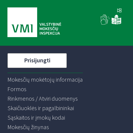
Prisijungti
Mokesčių mokėtojų informacija
Formos
Rinkmenos / Atviri duomenys
Skaičiuoklės ir pagalbininkai
Sąskaitos ir įmokų kodai
Mokesčių žinynas