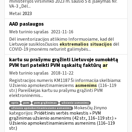
ministerijos viršininko 2023 m. sausio 5 d. įsakymas Nr.
VA-3 „Dėl...
Metai:
2023
AAD paslaugos
Web turinio sąrašas
2021-11-16
Dėl inventorizacijos atlikimo Informuojame, kad dėl
Lietuvoje susiklosčiusios
ekstremalios
situacijos
dėl
COVID-19 įmonėms neturint galimybės...
kartu su prašymu grąžinti Lietuvoje sumokėtą
PVM turi pateikti PVM sąskaitų faktūrų
ar
Web turinio sąrašas
2018-11-22
Registracijos numeris KM1187 Ši informacija skelbiama:
Užsienio apmokestinamiesiems
asmenims
(116–119
str.) Pareiškėjas kartu su prašymu grąžinti PVM
elektroninėmis...
epris
pvm
pvm grąžinimas
užsienio asmenims
Mokesčių žinyno
užsienio apmokestinamiesiems asmenims
kategorijos:
Pridėtinės vertės mokestis » PVM
grąžinimas užsienio asmenims (42 str., 116–119 str.) »
Užsienio apmokestinamiesiems asmenims (116–119
str.)