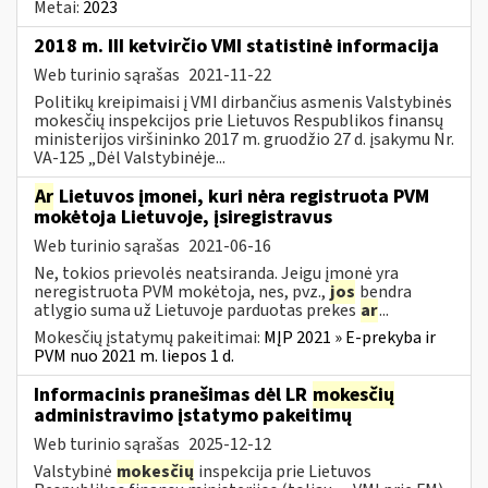
Metai:
2023
2018 m. III ketvirčio VMI statistinė informacija
Web turinio sąrašas
2021-11-22
Politikų kreipimaisi į VMI dirbančius asmenis Valstybinės
mokesčių inspekcijos prie Lietuvos Respublikos finansų
ministerijos viršininko 2017 m. gruodžio 27 d. įsakymu Nr.
VA-125 „Dėl Valstybinėje...
Ar
Lietuvos įmonei, kuri nėra registruota PVM
mokėtoja Lietuvoje, įsiregistravus
Web turinio sąrašas
2021-06-16
Ne, tokios prievolės neatsiranda. Jeigu įmonė yra
neregistruota PVM mokėtoja, nes, pvz.,
jos
bendra
atlygio suma už Lietuvoje parduotas prekes
ar
...
Mokesčių įstatymų pakeitimai:
MĮP 2021 » E-prekyba ir
PVM nuo 2021 m. liepos 1 d.
Informacinis pranešimas dėl LR
mokesčių
administravimo įstatymo pakeitimų
Web turinio sąrašas
2025-12-12
Valstybinė
mokesčių
inspekcija prie Lietuvos