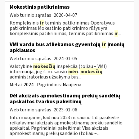
Mokestinis patikrinimas
Web turinio sąrašas
2020-04-07
Kompleksinis
ir
teminis patikrinimas Operatyvus
patikrinimas Mokestinio patikrinimo rūšys yra
kompleksinis patikrinimas, teminis patikrinimas
ir
...
VMI vardu bus atliekamos gyventojų
ir
įmonių
apklausos
Web turinio sąrašas
2024-01-05
Valstybinė
mokesčių
inspekcija (toliau – VMI)
informuoja, jog š. m. sausio
mėn
.
mokesčių
administratoriaus užsakymu bus...
Metai:
2024
Pagrindinis:
Naujiena
Dėl akcizais apmokestinamų prekių sandėlių
apskaitos tvarkos pakeitimų
Web turinio sąrašas
2023-01-06
Informuojame, kad nuo 2023 m. sausio 1 d. pasikeitė
reikalavimai akcizais apmokestinamų prekių sandėlio
apskaitai. Pagrindiniai pakeitimai: Visa akcizais
apmokestinamų prekių sandėlio (toliau –...