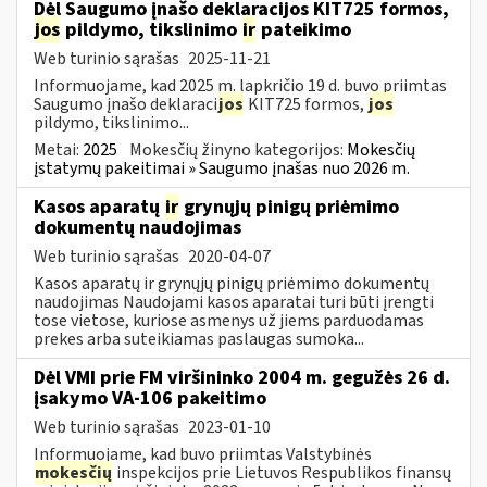
Dėl Saugumo įnašo deklaracijos KIT725 formos,
jos
pildymo, tikslinimo
ir
pateikimo
Web turinio sąrašas
2025-11-21
Informuojame, kad 2025 m. lapkričio 19 d. buvo priimtas
Saugumo įnašo deklaraci
jos
KIT725 formos,
jos
pildymo, tikslinimo...
Metai:
2025
Mokesčių žinyno kategorijos:
Mokesčių
įstatymų pakeitimai » Saugumo įnašas nuo 2026 m.
Kasos aparatų
ir
grynųjų pinigų priėmimo
dokumentų naudojimas
Web turinio sąrašas
2020-04-07
Kasos aparatų ir grynųjų pinigų priėmimo dokumentų
naudojimas Naudojami kasos aparatai turi būti įrengti
tose vietose, kuriose asmenys už jiems parduodamas
prekes arba suteikiamas paslaugas sumoka...
Dėl VMI prie FM viršininko 2004 m. gegužės 26 d.
įsakymo VA-106 pakeitimo
Web turinio sąrašas
2023-01-10
Informuojame, kad buvo priimtas Valstybinės
mokesčių
inspekcijos prie Lietuvos Respublikos finansų