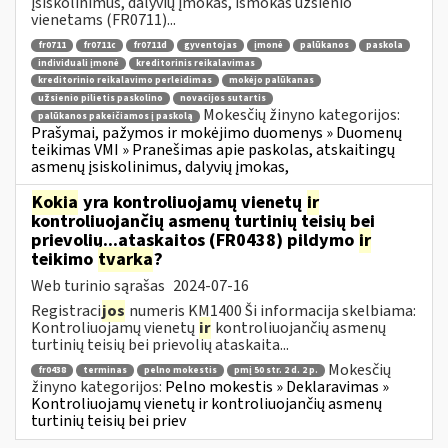
įsiskolinimus, dalyvių įmokas, išmokas užsienio
vienetams (FR0711)...
fr0711
fr0711c
fr0711d
gyventojas
įmonė
palūkanos
paskola
individuali įmonė
kreditorinis reikalavimas
kreditorinio reikalavimo perleidimas
mokėjo palūkanas
užsienio pilietis paskolino
novacijos sutartis
Mokesčių žinyno kategorijos:
palūkanos pakeičiamos į paskolą
Prašymai, pažymos ir mokėjimo duomenys » Duomenų
teikimas VMI » Pranešimas apie paskolas, atskaitingų
asmenų įsiskolinimus, dalyvių įmokas,
Kokia
yra kontroliuojamų vienetų
ir
kontroliuojančių asmenų turtinių teisių bei
prievolių...ataskaitos (FR0438) pildymo
ir
teikimo
tvarka
?
Web turinio sąrašas
2024-07-16
Registraci
jos
numeris KM1400 Ši informacija skelbiama:
Kontroliuojamų vienetų
ir
kontroliuojančių asmenų
turtinių teisių bei prievolių ataskaita...
Mokesčių
fr0438
terminas
pelno mokestis
pmį 50 str. 2 d. 2 p.
žinyno kategorijos:
Pelno mokestis » Deklaravimas »
Kontroliuojamų vienetų ir kontroliuojančių asmenų
turtinių teisių bei priev