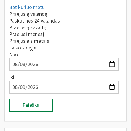
Bet kuriuo metu
Praėjusią valandą
Paskutines 24 valandas
Praėjusią savaitę
Praėjusį mėnesį
Praėjusiais metais
Laikotarpyje…
Nuo
Iki
Paieška