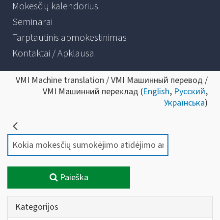
Mokesčių kalendorius
Seminarai
Tarptautinis apmokestinimas
Kontaktai / Apklausa
VMI Machine translation / VMI Машинный перевод /
VMI Машинний переклад (
English
,
Русский
,
Українська
)
Paieška
Kategorijos