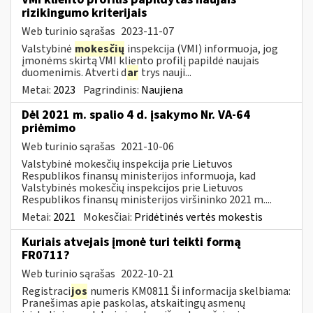
rizikingumo kriterijais
Web turinio sąrašas
2023-11-07
Valstybinė
mokesčių
inspekcija (VMI) informuoja, jog
įmonėms skirtą VMI kliento profilį papildė naujais
duomenimis. Atverti d
ar
trys nauji...
Metai:
2023
Pagrindinis:
Naujiena
Dėl 2021 m. spalio 4 d. įsakymo Nr. VA-64
priėmimo
Web turinio sąrašas
2021-10-06
Valstybinė mokesčių inspekcija prie Lietuvos
Respublikos finansų ministerijos informuoja, kad
Valstybinės mokesčių inspekcijos prie Lietuvos
Respublikos finansų ministerijos viršininko 2021 m....
Metai:
2021
Mokesčiai:
Pridėtinės vertės mokestis
Kuriais atvejais įmonė turi teikti formą
FR0711?
Web turinio sąrašas
2022-10-21
Registraci
jos
numeris KM0811 Ši informacija skelbiama:
Pranešimas apie paskolas, atskaitingų asmenų