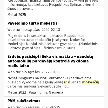
Respublikos finansų ministerijos (toliau — VMI prie FM)
informuoja, kad Lietuvos Respublikos Seimas priėmė
šiuos Lietuvos...
Metai:
2025
Paveldimo turto mokestis
Web turinio sąrašas
2020-02-13
Pagrindinis teisės aktas - Lietuvos Respublikos
paveldimo turto mokesčio įstatymas. Mokesčio
mokėtojai: Nuolatiniai Lietuvos gyventojai. (Nuolatinis
Lietuvos gyventojas – fizinis asmuo, kuris...
Erdvės pasislėpti lieka vis mažiau – naudotų
automobilių pardavėjų kontrolė vykdoma
realiu laiku
Web turinio sąrašas
2022-10-11
Nesąžiningiems naudotų automobilių pardavėjams
nuslėpti vykdomą nelegalią veiklą
ir
išvengti
mokesčių
darosi vis sunkiau. Siekiant užtikrinti...
Metai:
2022
Pagrindinis:
Naujiena
PVM sukčiavimas
Web turinio sąrašas
2020-02-25