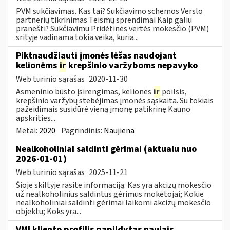
PVM sukčiavimas. Kas tai? Sukčiavimo schemos Verslo
partnerių tikrinimas Teismų sprendimai Kaip galiu
pranešti? Sukčiavimu Pridėtinės vertės mokesčio (PVM)
srityje vadinama tokia veika, kuria...
Piktnaudžiauti įmonės lėšas naudojant
kelionėms
ir
krepšinio varžyboms nepavyko
Web turinio sąrašas
2020-11-30
Asmeninio būsto įsirengimas, kelionės
ir
poilsis,
krepšinio varžybų stebėjimas įmonės sąskaita. Su tokiais
pažeidimais susidūrė vieną įmonę patikrinę Kauno
apskrities...
Metai:
2020
Pagrindinis:
Naujiena
Nealkoholiniai saldinti gėrimai (aktualu nuo
2026-01-01)
Web turinio sąrašas
2025-11-21
Šioje skiltyje rasite informaciją: Kas yra akcizų mokesčio
už nealkoholinius saldintus gėrimus mokėtojai; Kokie
nealkoholiniai saldinti gėrimai laikomi akcizų mokesčio
objektu; Koks yra...
VMI kliento profilis papildytas naujais