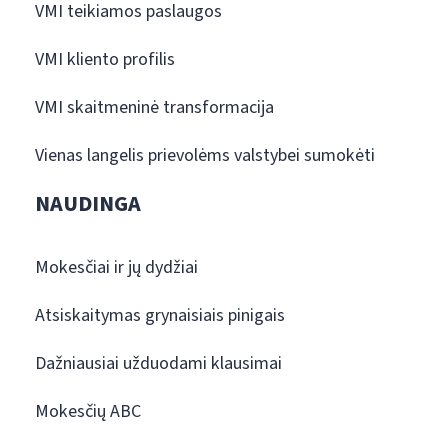
VMI teikiamos paslaugos
VMI kliento profilis
VMI skaitmeninė transformacija
Vienas langelis prievolėms valstybei sumokėti
NAUDINGA
Mokesčiai ir jų dydžiai
Atsiskaitymas grynaisiais pinigais
Dažniausiai užduodami klausimai
Mokesčių ABC