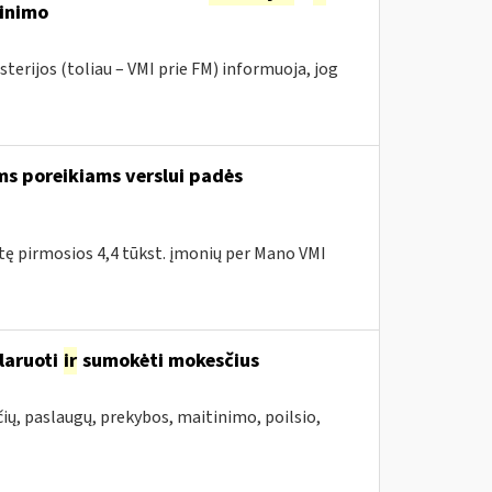
tinimo
terijos (toliau – VMI prie FM) informuoja, jog
ms poreikiams verslui padės
itę pirmosios 4,4 tūkst. įmonių per Mano VMI
laruoti
ir
sumokėti mokesčius
ių, paslaugų, prekybos, maitinimo, poilsio,