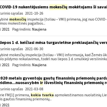
COVID-19 nukentėjusiems
mokesčių
mokėtojams ši savai
urinio sąrašas
2021-10-26
ybinė
mokesčių
inspekcija (toliau – VMI) primena, jog nuo COVI
mos mokestinės pagalbos...
:
2021
Pagrindinis:
Naujiena
liepos 1 d. keičiasi mėsa turgavietėse prekiaujančių ver
urinio sąrašas
2021-06-30
ybinė mokesčių inspekcija (toliau – VMI) informuoja, kad Žemės ūk
lo pildymo reikalavimus, todėl nuo liepos 1 d. smulkieji verslininka
:
2021
Pagrindinis:
Naujiena
2020 metais gyventojų gautų finansinių priemonių par
eidimo...nuosavybėn
ir
išvestinių finansinių priemonių
urinio sąrašas
2021-03-08
rie FM[1] primena,
kokia
tvarka
apmokestinamos nuolatinių Lietu
s gautos finansinių priemonių...
:
2021