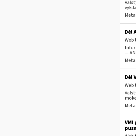
Valst
vykda
Metai
Dėl 
Web t
Infor
— ANK
Metai
Dėl 
Web t
Valst
mokes
Metai
VMI 
pus