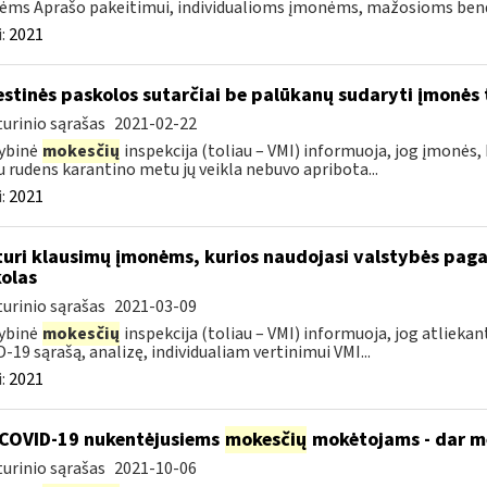
ms Aprašo pakeitimui, individualioms įmonėms, mažosioms bendr
:
2021
stinės paskolos sutarčiai be palūkanų sudaryti įmonės t
urinio sąrašas
2021-02-22
ybinė
mokesčių
inspekcija (toliau – VMI) informuoja, jog įmonės,
u rudens karantino metu jų veikla nebuvo apribota...
:
2021
turi klausimų įmonėms, kurios naudojasi valstybės paga
olas
urinio sąrašas
2021-03-09
ybinė
mokesčių
inspekcija (toliau – VMI) informuoja, jog atliekan
-19 sąrašą, analizę, individualiam vertinimui VMI...
:
2021
COVID-19 nukentėjusiems
mokesčių
mokėtojams - dar mė
urinio sąrašas
2021-10-06