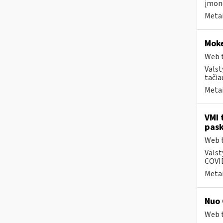
įmonė
Metai
Moke
Web t
Valst
tačia
Metai
VMI 
pask
Web t
Valst
COVID
Metai
Nuo 
Web t