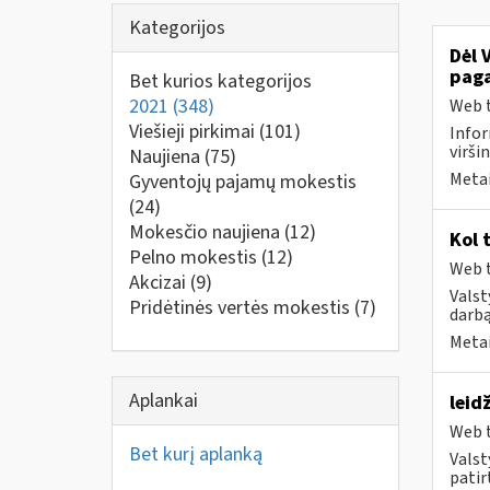
Kategorijos
Dėl 
paga
Bet kurios kategorijos
2021
(348)
Web t
Viešieji pirkimai
(101)
Infor
virši
Naujiena
(75)
Metai
Gyventojų pajamų mokestis
(24)
Mokesčio naujiena
(12)
Kol 
Pelno mokestis
(12)
Web t
Akcizai
(9)
Valst
Pridėtinės vertės mokestis
(7)
darbą
Metai
Aplankai
leid
Web t
Bet kurį aplanką
Valst
patirt