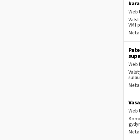
kara
Web t
Valst
VMI p
Metai
Pate
supa
Web t
Valst
sulau
Metai
Vasa
Web t
Komer
gydy
Metai