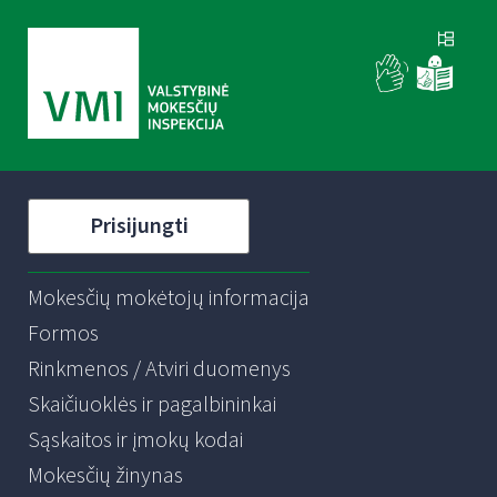
Prisijungti
Mokesčių mokėtojų informacija
Formos
Rinkmenos / Atviri duomenys
Skaičiuoklės ir pagalbininkai
Sąskaitos ir įmokų kodai
Mokesčių žinynas