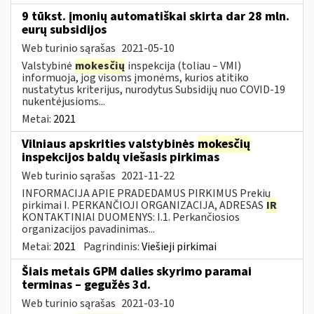
9 tūkst. įmonių automatiškai skirta dar 28 mln.
eurų subsidijos
Web turinio sąrašas
2021-05-10
Valstybinė
mokesčių
inspekcija (toliau – VMI)
informuoja, jog visoms įmonėms, kurios atitiko
nustatytus kriterijus, nurodytus Subsidijų nuo COVID-19
nukentėjusioms...
Metai:
2021
Vilniaus apskrities valstybinės
mokesčių
inspekcijos baldų viešasis pirkimas
Web turinio sąrašas
2021-11-22
INFORMACIJA APIE PRADEDAMUS PIRKIMUS Prekių
pirkimai I. PERKANČIOJI ORGANIZACIJA, ADRESAS
IR
KONTAKTINIAI DUOMENYS: I.1. Perkančiosios
organizacijos pavadinimas...
Metai:
2021
Pagrindinis:
Viešieji pirkimai
Šiais metais GPM dalies skyrimo paramai
terminas – gegužės 3d.
Web turinio sąrašas
2021-03-10