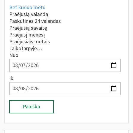
Bet kuriuo metu
Praėjusią valandą
Paskutines 24 valandas
Praėjusią savaitę
Praėjusį mėnesį
Praėjusiais metais
Laikotarpyje…
Nuo
Iki
Paieška