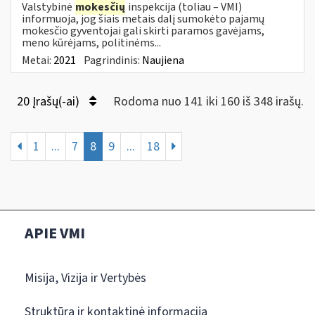
Valstybinė
mokesčių
inspekcija (toliau – VMI)
informuoja, jog šiais metais dalį sumokėto pajamų
mokesčio gyventojai gali skirti paramos gavėjams,
meno kūrėjams, politinėms...
Metai:
2021
Pagrindinis:
Naujiena
20 Įrašų(-ai)
Rodoma nuo 141 iki 160 iš 348 irašų.
1
...
7
8
9
...
18
APIE VMI
Misija, Vizija ir Vertybės
Struktūra ir kontaktinė informacija