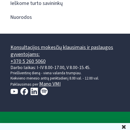
Ieškome turto savininkų
Nuorodos
Konsultacijos mokesčių klausimais ir paslaugos
gyventojams:
+370 5 260 5060
Darbo laikas: I-IV 8.00-17.00, V 8.00-15.45.
Prieššventinę dieną - viena valanda trumpiau.
Kiekvieno mėnesio antrą penktadienį 8.00 val. - 12.00 val.
Mano VMI
Paklausimas per
Valstybinė mokesčių inspekcija prie Lietuvos
U