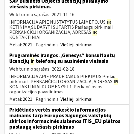
SAP Business Objects licencijų palaikymo
viešasis pirkimas
Web turinio sąrašas
2021-11-16
INFORMACIJA APIE NUSTATYTUS LAIMĖTOJUS
IR
KETINIMĄ SUDARYTI SUTARTIS Paslaugų pirkimai I.
PERKANČIOJI ORGANIZACIJA, ADRESAS
IR
KONTAKTINIAI...
Metai:
2021
Pagrindinis:
Viešieji pirkimai
Programinės įrangos „Genesys“ konsultantų
licencijų
ir
telefonų su ausinėmis viešasis
Web turinio sąrašas
2021-02-18
INFORMACIJA APIE PRADEDAMUS PIRKIMUS Prekių
pirkimai I. PERKANČIOJI ORGANIZACIJA, ADRESAS
IR
KONTAKTINIAI DUOMENYS: I.1. Perkančiosios
organizacijos pavadinimas...
Metai:
2021
Pagrindinis:
Viešieji pirkimai
Pridėtinės vertės mokesčio informacijos
mainams tarp Europos Sąjungos valstybių
skirtos informacinės sistemos ITIS_EU plėtros
paslaugų viešasis pirkimas