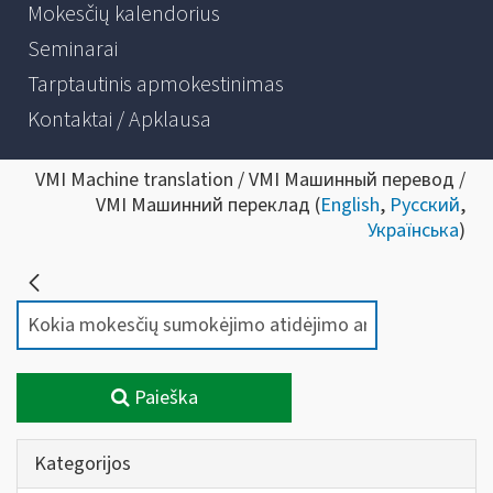
Mokesčių kalendorius
Seminarai
Tarptautinis apmokestinimas
Kontaktai / Apklausa
VMI Machine translation / VMI Машинный перевод /
VMI Машинний переклад (
English
,
Русский
,
Українська
)
Paieška
Kategorijos