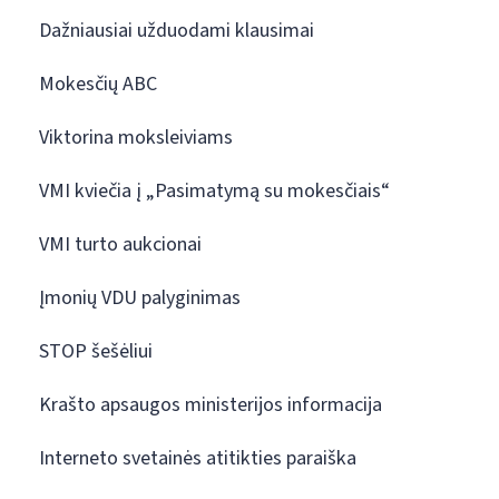
Dažniausiai užduodami klausimai
Mokesčių ABC
Viktorina moksleiviams
VMI kviečia į „Pasimatymą su mokesčiais“
VMI turto aukcionai
Įmonių VDU palyginimas
STOP šešėliui
Krašto apsaugos ministerijos informacija
Interneto svetainės atitikties paraiška