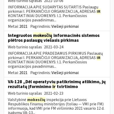
Web turinio sąrašas
2021-10-06
INFORMACIJA APIE SUDARYTAS SUTARTIS Paslaugų
pirkimai I. PERKANČIOJI ORGANIZACIJA, ADRESAS
IR
KONTAKTINIAI DUOMENYS: I.1. Perkančiosios
organizacijos pavadinimas...
Metai:
2021
Pagrindinis:
Viešieji pirkimai
Integruotos
mokesčių
informacinės sistemos
plėtros paslaugų viešasis pirkimas
Web turinio sąrašas
2021-03-24
INFORMACIJA APIE PRADEDAMUS PIRKIMUS Paslaugų
pirkimai I. PERKANČIOJI ORGANIZACIJA, ADRESAS
IR
KONTAKTINIAI DUOMENYS: I.1. Perkančiosios
organizacijos pavadinimas...
Metai:
2021
Pagrindinis:
Viešieji pirkimai
VA-128 „Dėl operatyvių patikrinimų atlikimo, jų
rezultatų įforminimo
ir
tvirtinimo
Web turinio sąrašas
2021-02-23
Valstybinė
mokesčių
inspekcija prie Lietuvos
Respublikos finansų ministerijos (toliau ― VMI prie FM)
informuoja, kad VMI prie FM viršininko 2021 vasario 12 d.
įsakymu VA-13...