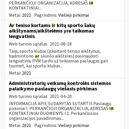
PERKANČIOJI ORGANIZACIJA, ADRESAS
IR
KONTAKTINIAI...
Metai:
2021
Pagrindinis:
Viešieji pirkimai
Ar
teniso kortams
ir
kitų sporto šakų
aikštynams/aikštelėms yra taikomas
lengvatinis
Web turinio sąrašas
2021-08-18
Taip, sporto klubai (įskaitant teniso aikštynus,
badmintono
ar
skvošo aikšteles) pasinaudoti
lengvatiniu PVM tarifu už teikiamas paslaugas gali
tuomet, kai sporto klubas...
Metai:
2021
Administratorių veiksmų kontrolės sistemos
palaikymo paslaugų viešasis pirkimas
Web turinio sąrašas
2021-04-20
INFORMACIJA APIE SUDARYTAS SUTARTIS Paslaugų
pirkimai I. PERKANČIOJI ORGANIZACIJA, ADRESAS
IR
KONTAKTINIAI DUOMENYS: I.1. Perkančiosios
organizacijos pavadinimas...
Metai:
2021
Pagrindinis:
Viešieji pirkimai