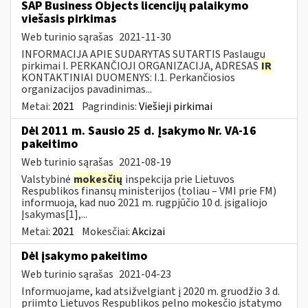
SAP Business Objects licencijų palaikymo
viešasis pirkimas
Web turinio sąrašas
2021-11-30
INFORMACIJA APIE SUDARYTAS SUTARTIS Paslaugų
pirkimai I. PERKANČIOJI ORGANIZACIJA, ADRESAS
IR
KONTAKTINIAI DUOMENYS: I.1. Perkančiosios
organizacijos pavadinimas...
Metai:
2021
Pagrindinis:
Viešieji pirkimai
Dėl 2011 m. Sausio 25 d. Įsakymo Nr. VA-16
pakeitimo
Web turinio sąrašas
2021-08-19
Valstybinė
mokesčių
inspekcija prie Lietuvos
Respublikos finansų ministerijos (toliau – VMI prie FM)
informuoja, kad nuo 2021 m. rugpjūčio 10 d. įsigaliojo
Įsakymas[1],...
Metai:
2021
Mokesčiai:
Akcizai
Dėl įsakymo pakeitimo
Web turinio sąrašas
2021-04-23
Informuojame, kad atsižvelgiant į 2020 m. gruodžio 3 d.
priimto Lietuvos Respublikos pelno mokesčio įstatymo