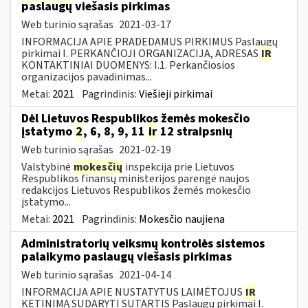
paslaugų viešasis pirkimas
Web turinio sąrašas
2021-03-17
INFORMACIJA APIE PRADEDAMUS PIRKIMUS Paslaugų
pirkimai I. PERKANČIOJI ORGANIZACIJA, ADRESAS
IR
KONTAKTINIAI DUOMENYS: I.1. Perkančiosios
organizacijos pavadinimas...
Metai:
2021
Pagrindinis:
Viešieji pirkimai
Dėl Lietuvos Respublikos žemės mokesčio
įstatymo
2
, 6, 8, 9, 11
ir
12 straipsnių
Web turinio sąrašas
2021-02-19
Valstybinė
mokesčių
inspekcija prie Lietuvos
Respublikos finansų ministerijos parengė naujos
redakcijos Lietuvos Respublikos žemės mokesčio
įstatymo...
Metai:
2021
Pagrindinis:
Mokesčio naujiena
Administratorių veiksmų kontrolės sistemos
palaikymo paslaugų viešasis pirkimas
Web turinio sąrašas
2021-04-14
INFORMACIJA APIE NUSTATYTUS LAIMĖTOJUS
IR
KETINIMĄ SUDARYTI SUTARTIS Paslaugų pirkimai I.