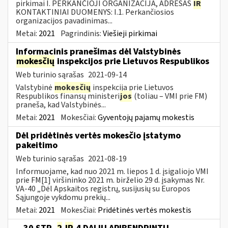
pirkimai I. PERKANČIOJI ORGANIZACIJA, ADRESAS
IR
KONTAKTINIAI DUOMENYS: I.1. Perkančiosios
organizacijos pavadinimas...
Metai:
2021
Pagrindinis:
Viešieji pirkimai
Informacinis pranešimas dėl Valstybinės
mokesčių
inspekcijos prie Lietuvos Respublikos
Web turinio sąrašas
2021-09-14
Valstybinė
mokesčių
inspekcija prie Lietuvos
Respublikos finansų ministeri
jos
(toliau – VMI prie FM)
praneša, kad Valstybinės...
Metai:
2021
Mokesčiai:
Gyventojų pajamų mokestis
Dėl pridėtinės vertės mokesčio įstatymo
pakeitimo
Web turinio sąrašas
2021-08-19
Informuojame, kad nuo 2021 m. liepos 1 d. įsigaliojo VMI
prie FM[1] viršininko 2021 m. birželio 29 d. įsakymas Nr.
VA-40 „Dėl Apskaitos registrų, susijusių su Europos
Sąjungoje vykdomu prekių...
Metai:
2021
Mokesčiai:
Pridėtinės vertės mokestis