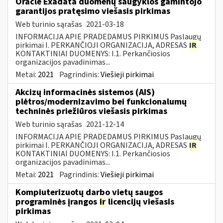
Oracle Exadata duomenų saugyklos gamintojo
garantijos pratęsimo viešasis pirkimas
Web turinio sąrašas
2021-03-18
INFORMACIJA APIE PRADEDAMUS PIRKIMUS Paslaugų
pirkimai I. PERKANČIOJI ORGANIZACIJA, ADRESAS
IR
KONTAKTINIAI DUOMENYS: I.1. Perkančiosios
organizacijos pavadinimas...
Metai:
2021
Pagrindinis:
Viešieji pirkimai
Akcizų informacinės sistemos (AIS)
plėtros/modernizavimo bei funkcionalumų
techninės priežiūros viešasis pirkimas
Web turinio sąrašas
2021-12-14
INFORMACIJA APIE PRADEDAMUS PIRKIMUS Paslaugų
pirkimai I. PERKANČIOJI ORGANIZACIJA, ADRESAS
IR
KONTAKTINIAI DUOMENYS: I.1. Perkančiosios
organizacijos pavadinimas...
Metai:
2021
Pagrindinis:
Viešieji pirkimai
Kompiuterizuotų darbo vietų saugos
programinės įrangos
ir
licencijų viešasis
pirkimas