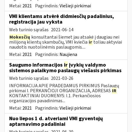
Metai:
2021
Pagrindinis:
Viešieji pirkimai
VMI klientams atvėrė didmiesčių padalinius,
registracija jau vyksta
Web turinio sąrašas
2021-06-14
Mokesčių
konsultantai šiemet jau atsakė į daugiau nei
milijoną klientų skambučių, VMI kviečia
ir
toliau aktyviai
naudotis nuotolinėmis paslaugomis....
Metai:
2021
Pagrindinis:
Naujiena
Saugumo informacijos
ir
įvykių valdymo
sistemos palaikymo paslaugų viešasis pirkimas
Web turinio sąrašas
2021-03-26
INFORMACIJA APIE PRADEDAMUS PIRKIMUS Paslaugų
pirkimai I. PERKANČIOJI ORGANIZACIJA, ADRESAS
IR
KONTAKTINIAI DUOMENYS: I.1. Perkančiosios
organizacijos pavadinimas...
Metai:
2021
Pagrindinis:
Viešieji pirkimai
Nuo liepos 1 d. atveriami VMI gyventojų
aptarnavimo padaliniai
Web turinio sąrašas
2021-06-30