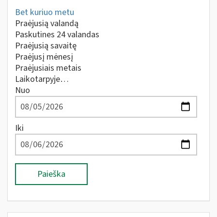
Bet kuriuo metu
Praėjusią valandą
Paskutines 24 valandas
Praėjusią savaitę
Praėjusį mėnesį
Praėjusiais metais
Laikotarpyje…
Nuo
Iki
Paieška