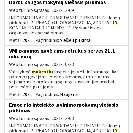
Darbų saugos mokymų viešasis pirkimas
Web turinio sąrašas
2021-12-09
INFORMACIJA APIE PRADEDAMUS PIRKIMUS Paslaugų
pirkimai I. PERKANČIOJI ORGANIZACIJA, ADRESAS
IR
KONTAKTINIAI DUOMENYS: I.1. Perkančiosios
organizacijos pavadinimas...
Metai:
2021
Pagrindinis:
Viešieji pirkimai
VMI paramos gavėjams netrukus perves 21,1
mln. eurų
Web turinio sąrašas
2021-10-28
Valstybinė
mokesčių
inspekcija (VMI) informuoja, kad
paramos gavėjams, meno kūrėjams, profesinėms
sąjungoms ir profesinių sąjungų susivienijimams bei
politinėms partijoms...
Metai:
2021
Pagrindinis:
Naujiena
Emocinio intelekto lavinimo mokymų viešasis
pirkimas
Web turinio sąrašas
2021-12-08
INFORMACIJA APIE PRADEDAMUS PIRKIMUS Paslaugų
pirkimai I. PERKANČIOJI ORGANIZACIJA, ADRESAS
IR