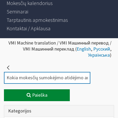
Mokesčių kalendorius
Seminarai
Tarptautinis apmokestinimas
Kontaktai / Apklausa
VMI Machine translation / VMI Машинный перевод /
VMI Машинний переклад (
English
,
Русский
,
Українська
)
Paieška
Kategorijos