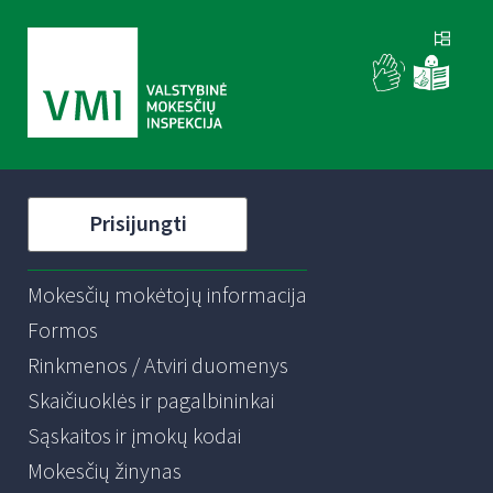
Prisijungti
Mokesčių mokėtojų informacija
Formos
Rinkmenos / Atviri duomenys
Skaičiuoklės ir pagalbininkai
Sąskaitos ir įmokų kodai
Mokesčių žinynas