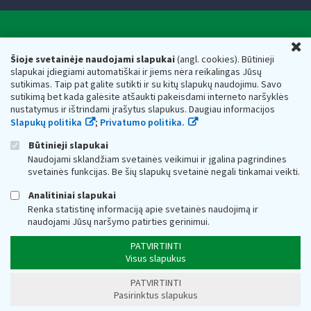
Valstybinė mokesčių inspekcija prie Lietuvos
U
Respublikos finansų ministerijos
Šioje svetainėje naudojami slapukai
(angl. cookies). Būtinieji
slapukai įdiegiami automatiškai ir jiems nėra reikalingas Jūsų
Biudžetinė įstaiga. Juridinio asmens kodas — 188659752,
sutikimas. Taip pat galite sutikti ir su kitų slapukų naudojimu. Savo
adresas: Vasario 16-osios g. 14, 01107 Vilnius, Lietuva, el.paštas:
sutikimą bet kada galėsite atšaukti pakeisdami interneto naršyklės
vmi@vmi.lt
, E. pristatymo dėžutės adresas 188659752
nustatymus ir ištrindami įrašytus slapukus. Daugiau informacijos
Duomenys apie Valstybinę mokesčių inspekciją prie Lietuvos
Slapukų politika
;
Privatumo politika.
Respublikos finansų ministerijos kaupiami ir saugomi Juridinių
asmenų registre
Būtinieji slapukai
Naudojami sklandžiam svetainės veikimui ir įgalina pagrindines
svetainės funkcijas. Be šių slapukų svetainė negali tinkamai veikti.
Analitiniai slapukai
Renka statistinę informaciją apie svetainės naudojimą ir
naudojami Jūsų naršymo patirties gerinimui.
PATVIRTINTI
Visus slapukus
PATVIRTINTI
Pasirinktus slapukus