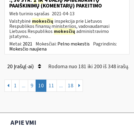
., 30 STR.
2
IR
4 DALIŲ APIBENDRINTŲ
PAAIŠKINIMŲ (KOMENTARŲ) PAKEITIMO
Web turinio sąrašas
2021-04-13
Valstybinė
mokesčių
inspekcija prie Lietuvos
Respublikos finansų ministerijos, vadovaudamasi
Lietuvos Respublikos
mokesčių
administravimo
įstatymo...
Metai:
2021
Mokesčiai:
Pelno mokestis
Pagrindinis:
Mokesčio naujiena
20 Įrašų(-ai)
Rodoma nuo 181 iki 200 iš 348 irašų.
1
...
9
10
11
...
18
APIE VMI