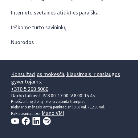
Interneto svetainės atitikties paraiška
Ieškome turto savininkų
Nuorodos
Konsultacijos mokesčių klausimais ir paslaugos
gyventojams:
+370 5 260 5060
Darbo laikas: I-IV 8.00-17.00, V 8.00-15.45.
Prieššventinę dieną - viena valanda trumpiau.
Kiekvieno mėnesio antrą penktadienį 8.00 val. - 12.00 val.
Mano VMI
Paklausimas per