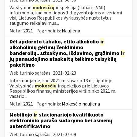
Valstybinė
mokesčių
inspekcija (toliau – VMI)
informuoja, kad nuo liepos 1 d. gyventojams atveriami
visi, Lietuvos Respublikos Vyriausybės nustatytus
saugumo reikalavimus...
Metai:
2021
Pagrindinis:
Naujiena
Dėl apdoroto tabako, etilo alkoholio
ir
alkoholinių gėrimų ženklinimo
banderolių...užsakymo, išdavimo, grąžinimo
ir
jų panaudojimo ataskaitų teikimo taisyklių
pakeitimo
Web turinio sąrašas
2021-02-23
Informuojame, kad 2021 m. vasario 13 d. įsigaliojo
Valstybinės
mokesčių
inspekcijos prie Lietuvos
Respublikos finansų ministerijos viršininko 2021 m.
vasario...
Metai:
2021
Pagrindinis:
Mokesčio naujiena
Mobiliojo
ir
stacionariojo kvalifikuoto
elektroninio parašo sudarymo bei asmenų
autentifikavimo
Web turinio sąrašas
2021-07-09