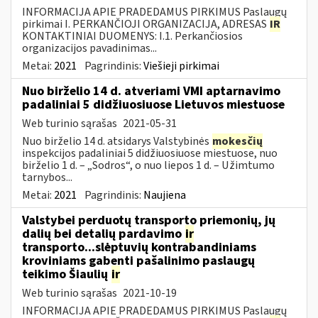
INFORMACIJA APIE PRADEDAMUS PIRKIMUS Paslaugų
pirkimai I. PERKANČIOJI ORGANIZACIJA, ADRESAS
IR
KONTAKTINIAI DUOMENYS: I.1. Perkančiosios
organizacijos pavadinimas...
Metai:
2021
Pagrindinis:
Viešieji pirkimai
Nuo birželio 14 d. atveriami VMI aptarnavimo
padaliniai 5 didžiuosiuose Lietuvos miestuose
Web turinio sąrašas
2021-05-31
Nuo birželio 14 d. atsidarys Valstybinės
mokesčių
inspekcijos padaliniai 5 didžiuosiuose miestuose, nuo
birželio 1 d. – „Sodros“, o nuo liepos 1 d. – Užimtumo
tarnybos...
Metai:
2021
Pagrindinis:
Naujiena
Valstybei perduotų transporto priemonių, jų
dalių bei detalių pardavimo
ir
transporto...slėptuvių kontrabandiniams
kroviniams gabenti pašalinimo paslaugų
teikimo Šiaulių
ir
Web turinio sąrašas
2021-10-19
INFORMACIJA APIE PRADEDAMUS PIRKIMUS Paslaugų