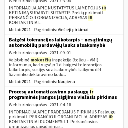
Web turinio sąrašas
2021-03-04
INFORMACIJA APIE NUSTATYTUS LAIMĖTOJUS
IR
KETINIMĄ SUDARYTI SUTARTIS Prekių pirkimai I.
PERKANČIOJI ORGANIZACIJA, ADRESAS
IR
KONTAKTINIAI...
Metai:
2021
Pagrindinis:
Viešieji pirkimai
Baigėsi tolerancijos laikotarpis – nesąžiningų
automobilių pardavėjų lauks atsakomybė
Web turinio sąrašas
2021-09-01
Valstybinė
mokesčių
inspekcija (toliau – VMI)
informuoja, kad rugsėjo 1 d. baigėsi tolerancijos
laikotarpis, susijęs su atsakomybės taikymu dėl
Savininko deklaravimo kodo...
Metai:
2021
Pagrindinis:
Naujiena
Procesų automatizavimo paslaugų
ir
programinės įrangos įsigijimo viešasis pirkimas
Web turinio sąrašas
2021-04-16
INFORMACIJA APIE PRADEDAMUS PIRKIMUS Paslaugų
pirkimai I. PERKANČIOJI ORGANIZACIJA, ADRESAS
IR
KONTAKTINIAI DUOMENYS: I.1. Perkančiosios
organizacijos pavadinimas...