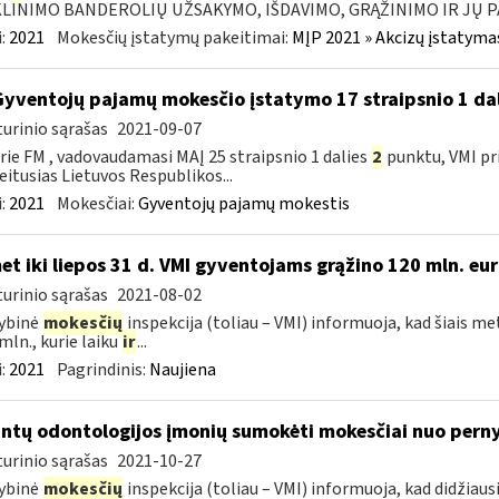
LINIMO BANDEROLIŲ UŽSAKYMO, IŠDAVIMO, GRĄŽINIMO IR JŲ P
:
2021
Mokesčių įstatymų pakeitimai:
MĮP 2021 » Akcizų įstatyma
Gyventojų pajamų mokesčio įstatymo 17 straipsnio 1 da
urinio sąrašas
2021-09-07
rie FM , vadovaudamasi MAĮ 25 straipsnio 1 dalies
2
punktu, VMI pr
eitusias Lietuvos Respublikos...
:
2021
Mokesčiai:
Gyventojų pajamų mokestis
et iki liepos 31 d. VMI gyventojams grąžino 120 mln. eu
urinio sąrašas
2021-08-02
ybinė
mokesčių
inspekcija (toliau – VMI) informuoja, kad šiais met
 mln., kurie laiku
ir
...
:
2021
Pagrindinis:
Naujiena
intų odontologijos įmonių sumokėti mokesčiai nuo pernyk
urinio sąrašas
2021-10-27
ybinė
mokesčių
inspekcija (toliau – VMI) informuoja, kad didžiau