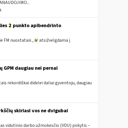
ANAUDOJIMO...
s
lies
2
punkto apibendrinto
ie FM nuostatais ,
ir
atsižvelgdama į
rų GPM daugiau nei pernai
ais rekordiškai didelei daliai gyventoju, daugiau
ščių skiriasi vos ne dvigubai
sias vidutinio darbo užmokesčio (VDU) pokytis –