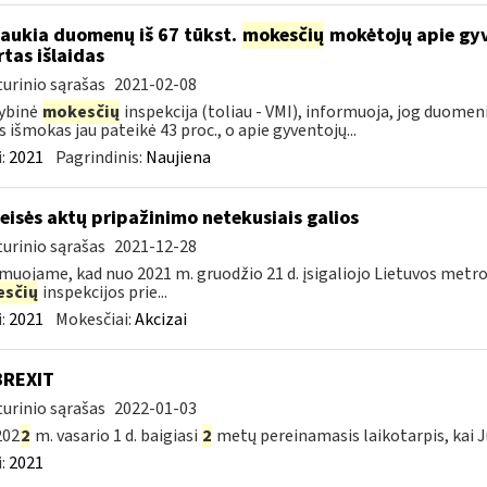
laukia duomenų iš 67 tūkst.
mokesčių
mokėtojų apie gyv
rtas išlaidas
urinio sąrašas
2021-02-08
ybinė
mokesčių
inspekcija (toliau - VMI), informuoja, jog duomen
s išmokas jau pateikė 43 proc., o apie gyventojų...
:
2021
Pagrindinis:
Naujiena
teisės aktų pripažinimo netekusiais galios
urinio sąrašas
2021-12-28
muojame, kad nuo 2021 m. gruodžio 21 d. įsigaliojo Lietuvos metro
sčių
inspekcijos prie...
:
2021
Mokesčiai:
Akcizai
BREXIT
urinio sąrašas
2022-01-03
202
2
m. vasario 1 d. baigiasi
2
metų pereinamasis laikotarpis, kai J
:
2021