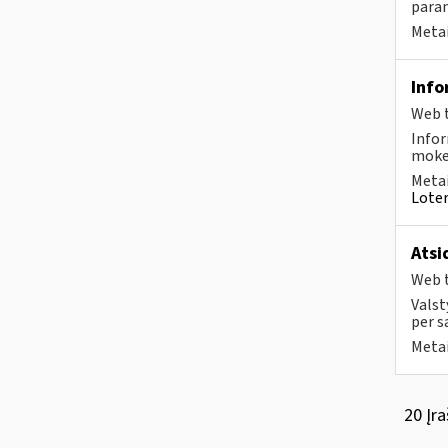
param
Metai
Info
Web t
Infor
mokes
Metai
Loter
Atsi
Web t
Valst
per s
Metai
20 Įra