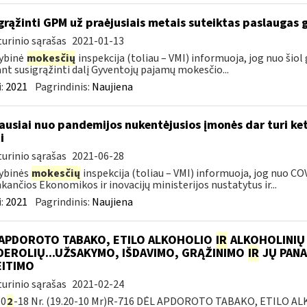
grąžinti GPM už praėjusiais metais suteiktas paslaugas 
urinio sąrašas
2021-01-13
ybinė
mokesčių
inspekcija (toliau – VMI) informuoja, jog nuo šiol
ant susigrąžinti dalį Gyventojų pajamų mokesčio...
:
2021
Pagrindinis:
Naujiena
ausiai nuo pandemijos nukentėjusios įmonės dar turi ket
i
urinio sąrašas
2021-06-28
ybinės
mokesčių
inspekcija (toliau – VMI) informuoja, jog nuo CO
nkančios Ekonomikos ir inovacijų ministerijos nustatytus ir...
:
2021
Pagrindinis:
Naujiena
 APDOROTO TABAKO, ETILO ALKOHOLIO
IR
ALKOHOLINIŲ
DEROLIŲ...UŽSAKYMO, IŠDAVIMO, GRĄŽINIMO
IR
JŲ PANA
EITIMO
urinio sąrašas
2021-02-24
-0
2
-18 Nr. (19.20-10 Mr)R-716 DĖL APDOROTO TABAKO, ETILO 