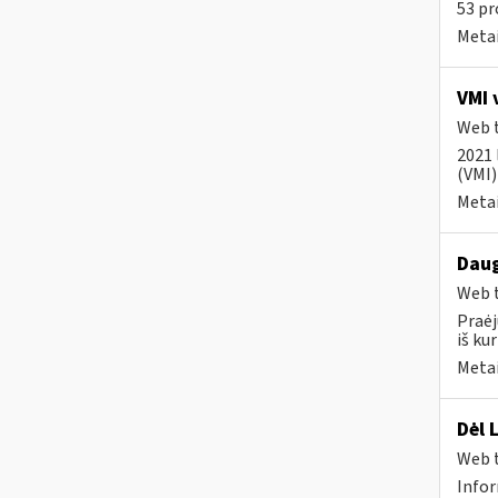
53 pr
Metai
VMI 
Web t
2021 
(VMI)
Metai
Daug
Web t
Praėj
iš kur
Metai
Dėl 
Web t
Infor