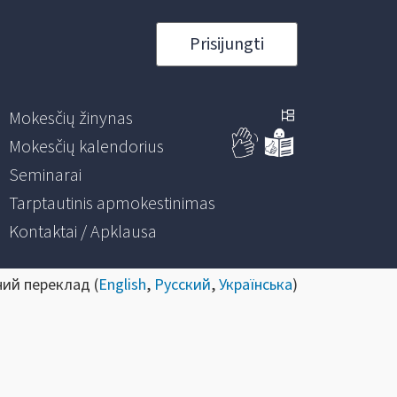
Prisijungti
Mokesčių žinynas
Mokesčių kalendorius
Seminarai
Tarptautinis apmokestinimas
Kontaktai / Apklausa
ний переклад (
English
,
Русский
,
Українська
)