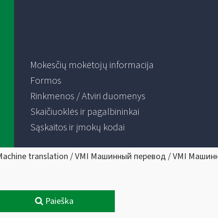
Mokesčių mokėtojų informacija
Formos
Rinkmenos / Atviri duomenys
Skaičiuoklės ir pagalbininkai
Sąskaitos ir įmokų kodai
Machine translation / VMI Машинный перевод / VMI Машин
Paieška