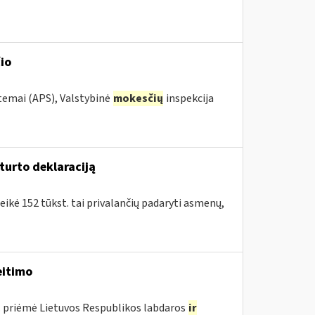
io
stemai (APS), Valstybinė
mokesčių
inspekcija
turto deklaraciją
eikė 152 tūkst. tai privalančių padaryti asmenų,
itimo
. priėmė Lietuvos Respublikos labdaros
ir