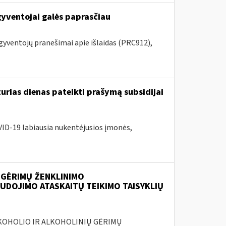
gyventojai galės paprasčiau
 gyventojų pranešimai apie išlaidas (PRC912),
urias dienas pateikti prašymą subsidijai
VID-19 labiausia nukentėjusios įmonės,
 GĖRIMŲ ŽENKLINIMO
UDOJIMO ATASKAITŲ TEIKIMO TAISYKLIŲ
ALKOHOLIO IR ALKOHOLINIŲ GĖRIMŲ