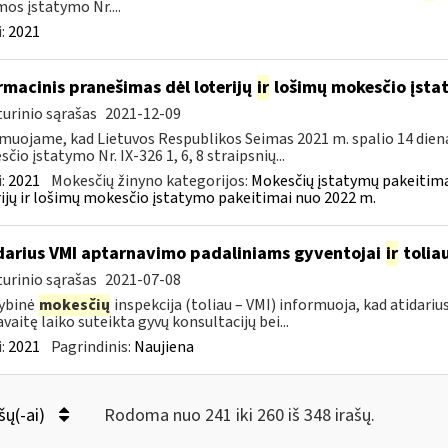
os įstatymo Nr....
:
2021
rmacinis pranešimas dėl loterijų
ir
lošimų mokesčio įsta
urinio sąrašas
2021-12-09
muojame, kad Lietuvos Respublikos Seimas 2021 m. spalio 14 dien
čio įstatymo Nr. IX-326 1, 6, 8 straipsnių...
:
2021
Mokesčių žinyno kategorijos:
Mokesčių įstatymų pakeitima
ijų ir lošimų mokesčio įstatymo pakeitimai nuo 2022 m.
darius VMI aptarnavimo padaliniams gyventojai
ir
tolia
urinio sąrašas
2021-07-08
ybinė
mokesčių
inspekcija (toliau – VMI) informuoja, kad atidariu
avaitę laiko suteikta gyvų konsultacijų bei...
:
2021
Pagrindinis:
Naujiena
šų(-ai)
Rodoma nuo 241 iki 260 iš 348 irašų.