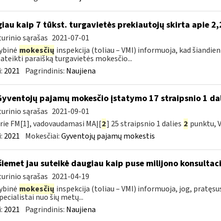
iau kaip 7 tūkst. turgavietės prekiautojų skirta apie 2
urinio sąrašas
2021-07-01
ybinė
mokesčių
inspekcija (toliau – VMI) informuoja, kad šiandien
pateikti paraišką turgavietės mokesčio...
:
2021
Pagrindinis:
Naujiena
Gyventojų pajamų mokesčio įstatymo 17 straipsnio 1 dal
urinio sąrašas
2021-09-01
rie FM[1], vadovaudamasi MAĮ[
2
] 25 straipsnio 1 dalies
2
punktu, V
:
2021
Mokesčiai:
Gyventojų pajamų mokestis
šiemet jau suteikė daugiau kaip puse milijono konsultaci
urinio sąrašas
2021-04-19
ybinė
mokesčių
inspekcija (toliau – VMI) informuoja, jog, pratęs
pecialistai nuo šių metų...
:
2021
Pagrindinis:
Naujiena