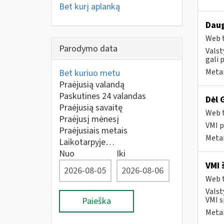
Bet kurį aplanką
Daug
Web t
Parodymo data
Valst
gali 
Metai
Bet kuriuo metu
Praėjusią valandą
Paskutines 24 valandas
Dėl 
Praėjusią savaitę
Web t
Praėjusį mėnesį
VMI p
Praėjusiais metais
Metai
Laikotarpyje…
Nuo
Iki
VMI 
Web t
Valst
VMI s
Paieška
Metai