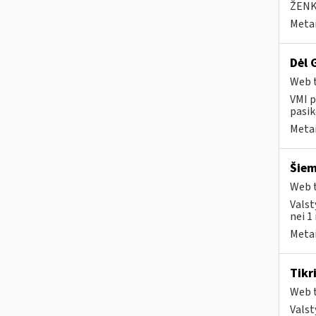
ŽENK
Metai
Dėl 
Web t
VMI p
pasik
Metai
Šiem
Web t
Valst
nei 1
Metai
Tikr
Web t
Valst