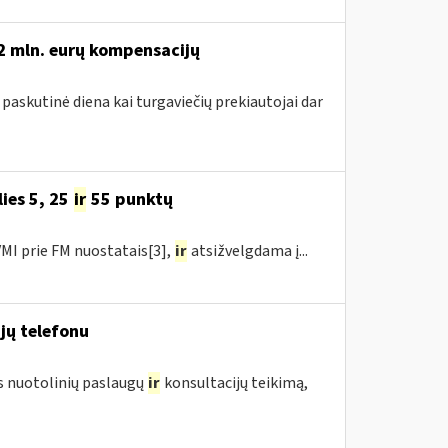
,2 mln. eurų kompensacijų
 paskutinė diena kai turgaviečių prekiautojai dar
ies 5, 25
ir
55 punktų
MI prie FM nuostatais[3],
ir
atsižvelgdama į...
jų telefonu
us nuotolinių paslaugų
ir
konsultacijų teikimą,