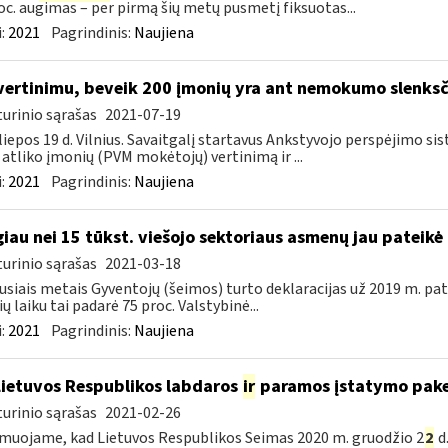
oc. augimas – per pirmą šių metų pusmetį fiksuotas...
:
2021
Pagrindinis:
Naujiena
vertinimu, beveik 200 įmonių yra ant nemokumo slenksč
urinio sąrašas
2021-07-19
liepos 19 d. Vilnius. Savaitgalį startavus Ankstyvojo perspėjimo si
 atliko įmonių (PVM mokėtojų) vertinimą ir ...
:
2021
Pagrindinis:
Naujiena
iau nei 15 tūkst. viešojo sektoriaus asmenų jau pateikė 
urinio sąrašas
2021-03-18
usiais metais Gyventojų (šeimos) turto deklaracijas už 2019 m. pat
ių laiku tai padarė 75 proc. Valstybinė...
:
2021
Pagrindinis:
Naujiena
Lietuvos Respublikos labdaros
ir
paramos įstatymo pake
urinio sąrašas
2021-02-26
muojame, kad Lietuvos Respublikos Seimas 2020 m. gruodžio 2
2
d