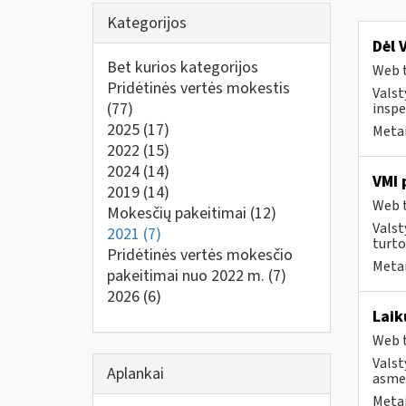
Kategorijos
Dėl 
Bet kurios kategorijos
Web t
Pridėtinės vertės mokestis
Valst
(77)
inspe
2025
(17)
Metai
2022
(15)
2024
(14)
VMI 
2019
(14)
Web t
Mokesčių pakeitimai
(12)
Valst
2021
(7)
turto
Pridėtinės vertės mokesčio
Metai
pakeitimai nuo 2022 m.
(7)
2026
(6)
Laik
Web t
Valst
Aplankai
asmen
Metai