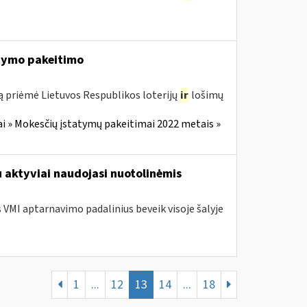
tymo pakeitimo
ą priėmė Lietuvos Respublikos loterijų
ir
lošimų
i » Mokesčių įstatymų pakeitimai 2022 metais »
u aktyviai naudojasi nuotolinėmis
s VMI aptarnavimo padalinius beveik visoje šalyje
1
...
12
13
14
...
18