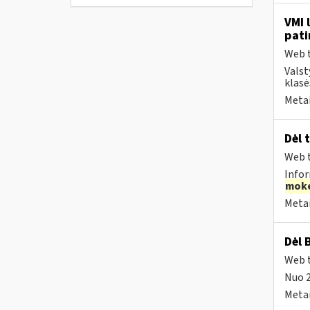
VMI 
pati
Web t
Valst
klasė
Metai
Dėl 
Web t
Infor
moke
Metai
Dėl 
Web t
Nuo 
Metai