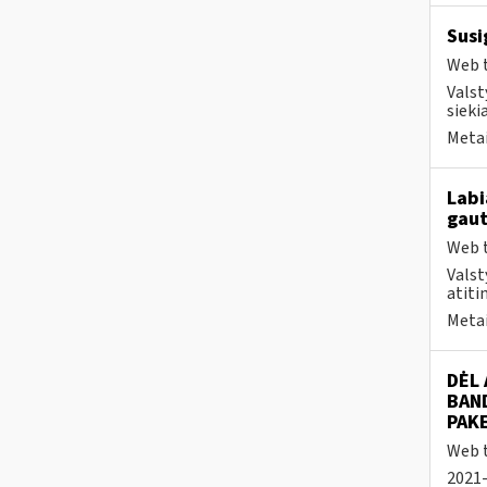
Susi
Web t
Valst
sieki
Metai
Labi
gaut
Web t
Valst
atiti
Metai
DĖL
BAN
PAK
Web t
2021