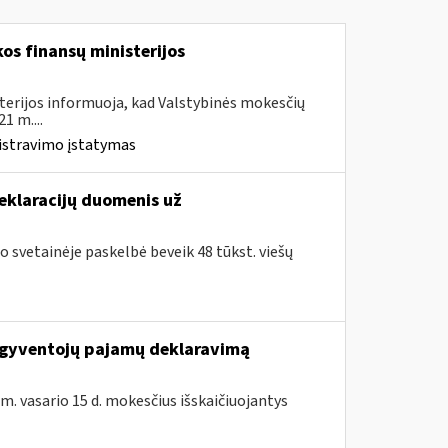
os finansų ministerijos
terijos informuoja, kad Valstybinės mokesčių
1 m....
istravimo įstatymas
deklaracijų duomenis už
o svetainėje paskelbė beveik 48 tūkst. viešų
ų gyventojų pajamų deklaravimą
 m. vasario 15 d. mokesčius išskaičiuojantys