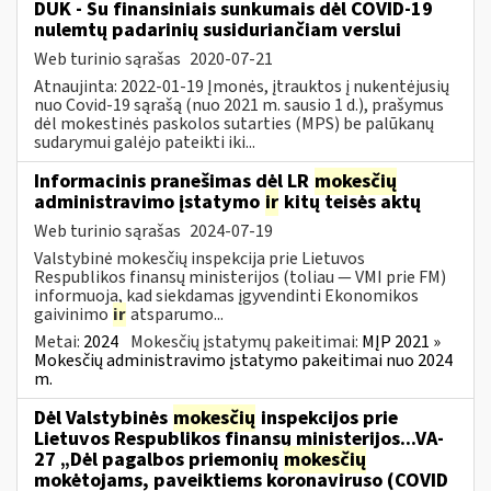
DUK - Su finansiniais sunkumais dėl COVID-19
nulemtų padarinių susiduriančiam verslui
Web turinio sąrašas
2020-07-21
Atnaujinta: 2022-01-19 Įmonės, įtrauktos į nukentėjusių
nuo Covid-19 sąrašą (nuo 2021 m. sausio 1 d.), prašymus
dėl mokestinės paskolos sutarties (MPS) be palūkanų
sudarymui galėjo pateikti iki...
Informacinis pranešimas dėl LR
mokesčių
administravimo įstatymo
ir
kitų teisės aktų
Web turinio sąrašas
2024-07-19
Valstybinė mokesčių inspekcija prie Lietuvos
Respublikos finansų ministerijos (toliau — VMI prie FM)
informuoja, kad siekdamas įgyvendinti Ekonomikos
gaivinimo
ir
atsparumo...
Metai:
2024
Mokesčių įstatymų pakeitimai:
MĮP 2021 »
Mokesčių administravimo įstatymo pakeitimai nuo 2024
m.
Dėl Valstybinės
mokesčių
inspekcijos prie
Lietuvos Respublikos finansų ministerijos...VA-
27 „Dėl pagalbos priemonių
mokesčių
mokėtojams, paveiktiems koronaviruso (COVID