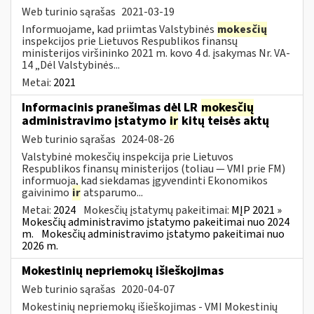
Web turinio sąrašas
2021-03-19
Informuojame, kad priimtas Valstybinės
mokesčių
inspekcijos prie Lietuvos Respublikos finansų
ministerijos viršininko 2021 m. kovo 4 d. įsakymas Nr. VA-
14 „Dėl Valstybinės...
Metai:
2021
Informacinis pranešimas dėl LR
mokesčių
administravimo įstatymo
ir
kitų teisės aktų
Web turinio sąrašas
2024-08-26
Valstybinė mokesčių inspekcija prie Lietuvos
Respublikos finansų ministerijos (toliau — VMI prie FM)
informuoja, kad siekdamas įgyvendinti Ekonomikos
gaivinimo
ir
atsparumo...
Metai:
2024
Mokesčių įstatymų pakeitimai:
MĮP 2021 »
Mokesčių administravimo įstatymo pakeitimai nuo 2024
m.
Mokesčių administravimo įstatymo pakeitimai nuo
2026 m.
Mokestinių nepriemokų išieškojimas
Web turinio sąrašas
2020-04-07
Mokestinių nepriemokų išieškojimas - VMI Mokestinių