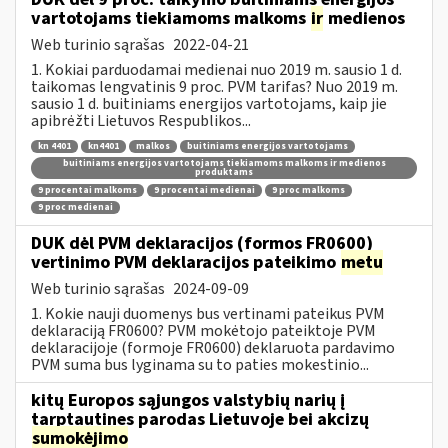
vartotojams tiekiamoms malkoms
ir
medienos
Web turinio sąrašas
2022-04-21
1. Kokiai parduodamai medienai nuo 2019 m. sausio 1 d.
taikomas lengvatinis 9 proc. PVM tarifas? Nuo 2019 m.
sausio 1 d. buitiniams energijos vartotojams, kaip jie
apibrėžti Lietuvos Respublikos...
kn 4401
kn4401
malkos
buitiniams energijos vartotojams
buitiniams energijos vartotojams tiekiamoms malkoms ir medienos
produktams
9 procentai malkoms
9 procentai medienai
9 proc malkoms
9 proc medienai
DUK dėl PVM deklaracijos (formos FR0600)
vertinimo PVM deklaracijos pateikimo
metu
Web turinio sąrašas
2024-09-09
1. Kokie nauji duomenys bus vertinami pateikus PVM
deklaraciją FR0600? PVM mokėtojo pateiktoje PVM
deklaracijoje (formoje FR0600) deklaruota pardavimo
PVM suma bus lyginama su to paties mokestinio...
kitų Europos sąjungos valstybių narių į
tarptautines parodas Lietuvoje bei akcizų
sumokėjimo