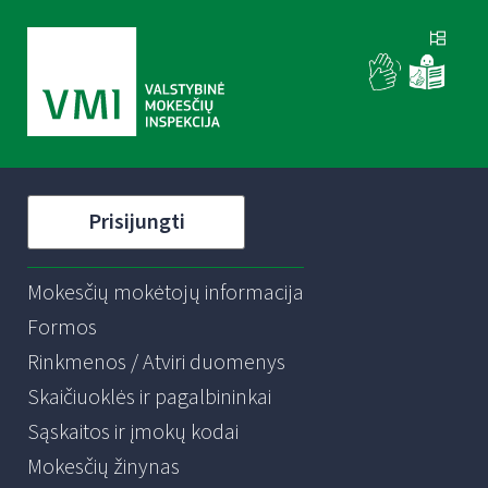
Prisijungti
Mokesčių mokėtojų informacija
Formos
Rinkmenos / Atviri duomenys
Skaičiuoklės ir pagalbininkai
Sąskaitos ir įmokų kodai
Mokesčių žinynas