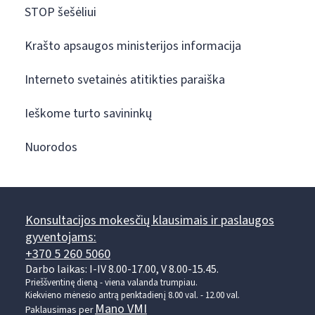
STOP šešėliui
Krašto apsaugos ministerijos informacija
Interneto svetainės atitikties paraiška
Ieškome turto savininkų
Nuorodos
Konsultacijos mokesčių klausimais ir paslaugos
gyventojams:
+370 5 260 5060
Darbo laikas: I-IV 8.00-17.00, V 8.00-15.45.
Prieššventinę dieną - viena valanda trumpiau.
Kiekvieno mėnesio antrą penktadienį 8.00 val. - 12.00 val.
Mano VMI
Paklausimas per