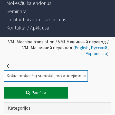
Mokesčių kalendorius
Seminarai
Tarptautinis apmokestinimas
Kontaktai / Apklausa
VMI Machine translation / VMI Машинный перевод /
VMI Машинний переклад (
English
,
Русский
,
Українська
)
Paieška
Kategorijos