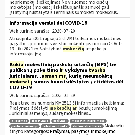
nepriemokų išieškojimas Ne visuomet mokesčių
mokėtojas (mokestį išskaičiuojantis asmuo) gali
įstatymų nustatytais terminais sumokėti mokesčius...
Informacija verslui dėl COVID-19
Web turinio sąrašas
2020-07-20
Atnaujinta 2021 rugsėjo 2 d. VMI teikiamos mokestinės
pagalbos priemonės verslui, nukentėjusiam nuo COVID-
19 - iki 2021 m. Valstybinė
mokesčių
inspekcija
informuoja, jog...
Kokia
mokestinių paskolų sutarčių (MPS) be
palūkanų pakeitimo
ir
vykdymo
tvarka
juridiniams...
asmenims
, kurių nesumokėtų
mokesčių
sumos buvo išdėstytos / atidėtos dėl
COVID-19
Web turinio sąrašas
2025-01-29
Registracijos numeris KM2513 Ši informacija skelbiama:
Prašymas išdėstyti
mokesčių
ar
baudų sumokėjimą
Juridiniai asmenys, sudarę mokestinės...
atidėjimas
išdėstymas
prašymai
mokestinė nepriemoka
Mokesčių
juridiniai asmenys
išdėstymo tvarka
ekstremali situacija
žinyno kategorijos:
Prašymai, pažymos ir mokėjimo