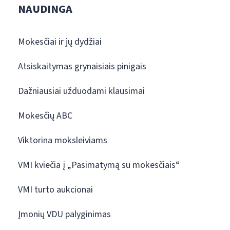
NAUDINGA
Mokesčiai ir jų dydžiai
Atsiskaitymas grynaisiais pinigais
Dažniausiai užduodami klausimai
Mokesčių ABC
Viktorina moksleiviams
VMI kviečia į „Pasimatymą su mokesčiais“
VMI turto aukcionai
Įmonių VDU palyginimas