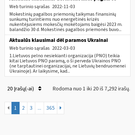
Web turinio sąrašas
2022-11-03
Mokestinių pagalbos priemonių taikymas finansinių
sunkumų turintiems nuo energetinės krizės
nukentėjusiems mokesčių mokėtojams baigėsi 2023 m.
balandžio 30 d. Mokestinės pagalbos priemonės buvo...
Aktualūs klausimai dėl paramos Ukrainai
Web turinio sąrašas
2022-03-03
1.Lietuvos pelno nesiekianti organizacija (PNO) teikia
kitai Lietuvos PNO paramą, o ši perveda Ukrainos PNO
(ne tarptautinei organizacijai, ne Lietuvių bendruomenei
Ukrainoje). Ar laikysime, kad...
20 Įrašų(-ai)
Rodoma nuo 1 iki 20 iš 7,292 irašų.
1
2
3
...
365