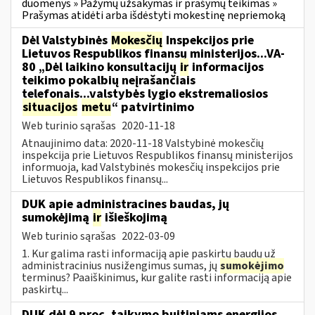
duomenys » Pažymų užsakymas ir prašymų teikimas »
Prašymas atidėti arba išdėstyti mokestinę nepriemoką
Dėl Valstybinės
Mokesčių
Inspekcijos prie
Lietuvos Respublikos finansų ministerijos...VA-
80 „Dėl laikino konsultacijų
ir
informacijos
teikimo pokalbių neįrašančiais
telefonais...valstybės lygio ekstremaliosios
situacijos
metu
“ patvirtinimo
Web turinio sąrašas
2020-11-18
Atnaujinimo data: 2020-11-18 Valstybinė mokesčių
inspekcija prie Lietuvos Respublikos finansų ministerijos
informuoja, kad Valstybinės mokesčių inspekcijos prie
Lietuvos Respublikos finansų...
DUK apie administracines baudas, jų
sumokėjimą
ir
išieškojimą
Web turinio sąrašas
2022-03-09
1. Kur galima rasti informaciją apie paskirtų baudų už
administracinius nusižengimus sumas, jų
sumokėjimo
terminus? Paaiškinimus, kur galite rasti informaciją apie
paskirtų...
DUK dėl 9 proc. taikymo buitiniams energijos