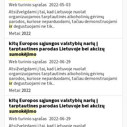
Web turinio sąrašas
2022-05-03
Atsižvelgdami į tai, kad Lietuvoje nuolat
organizuojamos tarptautinės alkoholinių gėrimų
parodos, kuriose neparduodami, tačiau demonstruojami
ir
degustuojami ne tik...
Metai:
2022
kitų Europos sąjungos valstybių narių į
tarptautines parodas Lietuvoje bei akcizų
sumokėjimo
Web turinio sąrašas
2022-06-29
Atsižvelgdami į tai, kad Lietuvoje nuolat
organizuojamos tarptautinės alkoholinių gėrimų
parodos, kuriose neparduodami, tačiau demonstruojami
ir
degustuojami ne tik...
Metai:
2022
kitų Europos sąjungos valstybių narių į
tarptautines parodas Lietuvoje bei akcizų
sumokėjimo
Web turinio sąrašas
2022-06-29
Atsižvelgdami į tai, kad Lietuvoje nuolat