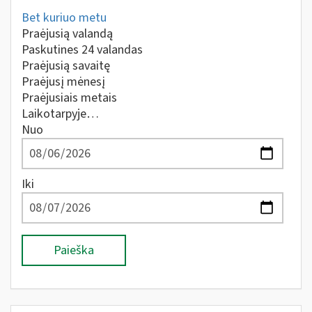
Bet kuriuo metu
Praėjusią valandą
Paskutines 24 valandas
Praėjusią savaitę
Praėjusį mėnesį
Praėjusiais metais
Laikotarpyje…
Nuo
Iki
Paieška