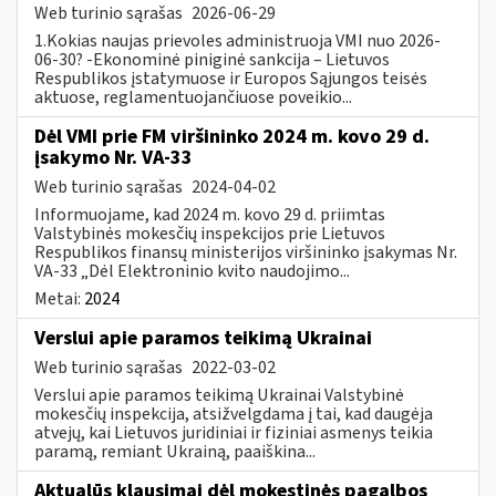
Web turinio sąrašas
2026-06-29
1.Kokias naujas prievoles administruoja VMI nuo 2026-
06-30? -Ekonominė piniginė sankcija – Lietuvos
Respublikos įstatymuose ir Europos Sąjungos teisės
aktuose, reglamentuojančiuose poveikio...
Dėl VMI prie FM viršininko 2024 m. kovo 29 d.
įsakymo Nr. VA-33
Web turinio sąrašas
2024-04-02
Informuojame, kad 2024 m. kovo 29 d. priimtas
Valstybinės mokesčių inspekcijos prie Lietuvos
Respublikos finansų ministerijos viršininko įsakymas Nr.
VA-33 „Dėl Elektroninio kvito naudojimo...
Metai:
2024
Verslui apie paramos teikimą Ukrainai
Web turinio sąrašas
2022-03-02
Verslui apie paramos teikimą Ukrainai Valstybinė
mokesčių inspekcija, atsižvelgdama į tai, kad daugėja
atvejų, kai Lietuvos juridiniai ir fiziniai asmenys teikia
paramą, remiant Ukrainą, paaiškina...
Aktualūs klausimai dėl mokestinės pagalbos