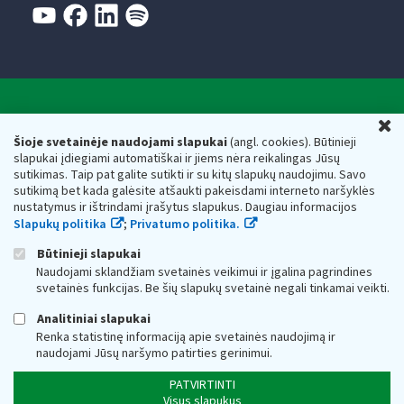
Valstybinė mokesčių inspekcija prie Lietuvos
U
Respublikos finansų ministerijos
Šioje svetainėje naudojami slapukai
(angl. cookies). Būtinieji
slapukai įdiegiami automatiškai ir jiems nėra reikalingas Jūsų
Biudžetinė įstaiga. Juridinio asmens kodas — 188659752,
sutikimas. Taip pat galite sutikti ir su kitų slapukų naudojimu. Savo
adresas: Vasario 16-osios g. 14, 01107 Vilnius, Lietuva, el.paštas:
sutikimą bet kada galėsite atšaukti pakeisdami interneto naršyklės
vmi@vmi.lt
, E. pristatymo dėžutės adresas 188659752
nustatymus ir ištrindami įrašytus slapukus. Daugiau informacijos
Duomenys apie Valstybinę mokesčių inspekciją prie Lietuvos
Slapukų politika
;
Privatumo politika.
Respublikos finansų ministerijos kaupiami ir saugomi Juridinių
asmenų registre
Būtinieji slapukai
Naudojami sklandžiam svetainės veikimui ir įgalina pagrindines
svetainės funkcijas. Be šių slapukų svetainė negali tinkamai veikti.
Analitiniai slapukai
Renka statistinę informaciją apie svetainės naudojimą ir
naudojami Jūsų naršymo patirties gerinimui.
PATVIRTINTI
Visus slapukus