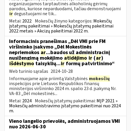
organizuojamos tarptautinės alkoholinių gėrimų
parodos, kuriose neparduodami, tačiau demonstruojami
ir
degustuojami ne tik...
Metai:
2022
Mokesčių žinyno kategorijos:
Mokesčių
įstatymų pakeitimai » Mokesčių įstatymų pakeitimai
2022 metais » Akcizų pakeitimai 2022 m.
Informacinis pranešimas „Dėl VMI prie FM
viršininko įsakymo „Dėl Mokestinės
nepriemokos
ar
...baudos už administracinį
nusižengimą mokėjimo
atidėjimo
ir
(
ar
)
išdėstymo
taisyklių...
ir
formų patvirtinimo“
Web turinio sąrašas
2024-10-28
Informuojame apie priimtą Valstybinės
mokesčių
inspekcijos prie Lietuvos Respublikos finansų
ministerijos viršininko 2024 m. spalio 23 d. įsakymą Nr.
VA-83 „Dėl mokestinės...
Metai:
2024
Mokesčių įstatymų pakeitimai:
MĮP 2021 »
Mokesčių administravimo įstatymo pakeitimai nuo 2024
m.
Vieno langelio prievolės, administruojamos VMI
nuo 2026-06-30