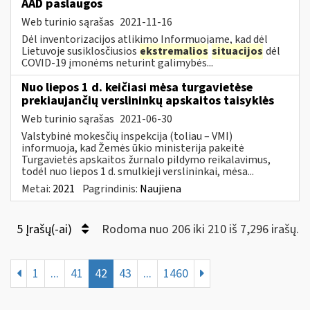
AAD paslaugos
Web turinio sąrašas
2021-11-16
Dėl inventorizacijos atlikimo Informuojame, kad dėl
Lietuvoje susiklosčiusios
ekstremalios
situacijos
dėl
COVID-19 įmonėms neturint galimybės...
Nuo liepos 1 d. keičiasi mėsa turgavietėse
prekiaujančių verslininkų apskaitos taisyklės
Web turinio sąrašas
2021-06-30
Valstybinė mokesčių inspekcija (toliau – VMI)
informuoja, kad Žemės ūkio ministerija pakeitė
Turgavietės apskaitos žurnalo pildymo reikalavimus,
todėl nuo liepos 1 d. smulkieji verslininkai, mėsa...
Metai:
2021
Pagrindinis:
Naujiena
5 Įrašų(-ai)
Rodoma nuo 206 iki 210 iš 7,296 irašų.
1
...
41
42
43
...
1460