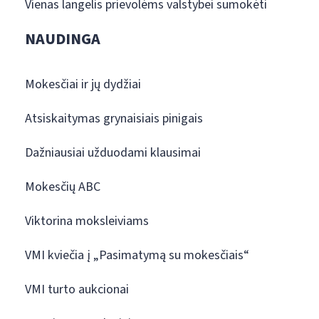
Vienas langelis prievolėms valstybei sumokėti
NAUDINGA
Mokesčiai ir jų dydžiai
Atsiskaitymas grynaisiais pinigais
Dažniausiai užduodami klausimai
Mokesčių ABC
Viktorina moksleiviams
VMI kviečia į „Pasimatymą su mokesčiais“
VMI turto aukcionai