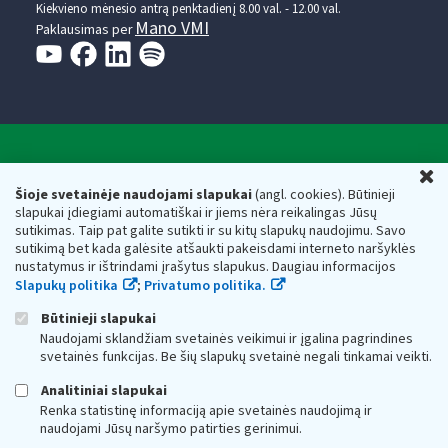
Kiekvieno mėnesio antrą penktadienį 8.00 val. - 12.00 val.
Mano VMI
Paklausimas per
Valstybinė mokesčių inspekcija prie Lietuvos
U
Respublikos finansų ministerijos
Šioje svetainėje naudojami slapukai
(angl. cookies). Būtinieji
slapukai įdiegiami automatiškai ir jiems nėra reikalingas Jūsų
Biudžetinė įstaiga. Juridinio asmens kodas — 188659752,
sutikimas. Taip pat galite sutikti ir su kitų slapukų naudojimu. Savo
adresas: Vasario 16-osios g. 14, 01107 Vilnius, Lietuva, el.paštas:
sutikimą bet kada galėsite atšaukti pakeisdami interneto naršyklės
vmi@vmi.lt
, E. pristatymo dėžutės adresas 188659752
nustatymus ir ištrindami įrašytus slapukus. Daugiau informacijos
Duomenys apie Valstybinę mokesčių inspekciją prie Lietuvos
Slapukų politika
;
Privatumo politika.
Respublikos finansų ministerijos kaupiami ir saugomi Juridinių
asmenų registre
Būtinieji slapukai
Naudojami sklandžiam svetainės veikimui ir įgalina pagrindines
svetainės funkcijas. Be šių slapukų svetainė negali tinkamai veikti.
Analitiniai slapukai
Renka statistinę informaciją apie svetainės naudojimą ir
naudojami Jūsų naršymo patirties gerinimui.