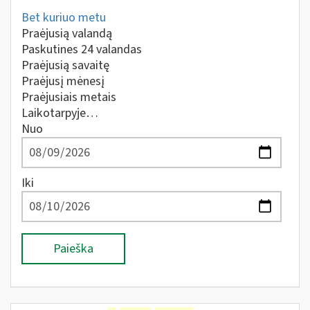
Bet kuriuo metu
Praėjusią valandą
Paskutines 24 valandas
Praėjusią savaitę
Praėjusį mėnesį
Praėjusiais metais
Laikotarpyje…
Nuo
Iki
Paieška