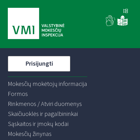
Prisijungti
Mokesčių mokėtojų informacija
Formos
Rinkmenos / Atviri duomenys
Skaičiuoklės ir pagalbininkai
Sąskaitos ir įmokų kodai
Mokesčių žinynas