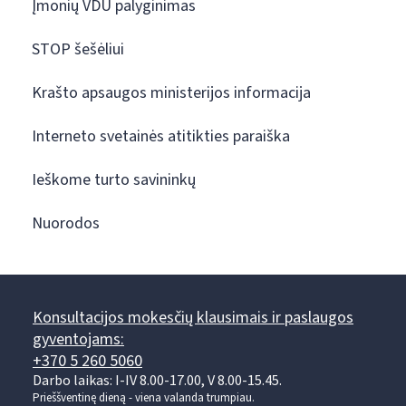
Įmonių VDU palyginimas
STOP šešėliui
Krašto apsaugos ministerijos informacija
Interneto svetainės atitikties paraiška
Ieškome turto savininkų
Nuorodos
Konsultacijos mokesčių klausimais ir paslaugos
gyventojams:
+370 5 260 5060
Darbo laikas: I-IV 8.00-17.00, V 8.00-15.45.
Prieššventinę dieną - viena valanda trumpiau.