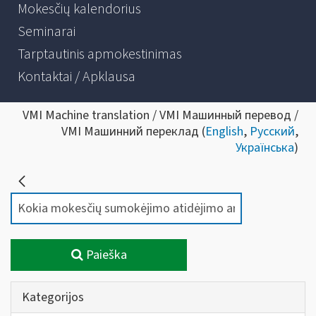
Mokesčių kalendorius
Seminarai
Tarptautinis apmokestinimas
Kontaktai / Apklausa
VMI Machine translation / VMI Машинный перевод /
VMI Машинний переклад (
English
,
Русский
,
Українська
)
Paieška
Kategorijos