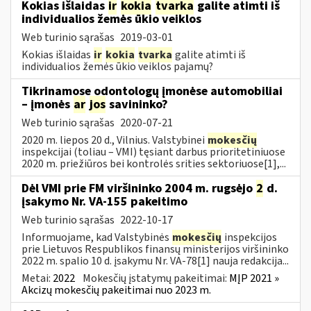
Kokias išlaidas
ir
kokia
tvarka
galite atimti iš
individualios žemės ūkio veiklos
Web turinio sąrašas
2019-03-01
Kokias išlaidas
ir
kokia
tvarka
galite atimti iš
individualios žemės ūkio veiklos pajamų?
Tikrinamose odontologų įmonėse automobiliai
– įmonės
ar
jos
savininko?
Web turinio sąrašas
2020-07-21
2020 m. liepos 20 d., Vilnius. Valstybinei
mokesčių
inspekcijai (toliau – VMI) tęsiant darbus prioritetiniuose
2020 m. priežiūros bei kontrolės srities sektoriuose[1],...
Dėl VMI prie FM viršininko 2004 m. rugsėjo
2
d.
įsakymo Nr. VA-155 pakeitimo
Web turinio sąrašas
2022-10-17
Informuojame, kad Valstybinės
mokesčių
inspekcijos
prie Lietuvos Respublikos finansų ministerijos viršininko
2022 m. spalio 10 d. įsakymu Nr. VA-78[1] nauja redakcija...
Metai:
2022
Mokesčių įstatymų pakeitimai:
MĮP 2021 »
Akcizų mokesčių pakeitimai nuo 2023 m.