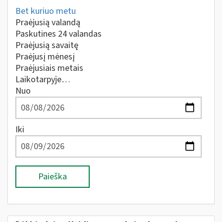
Bet kuriuo metu
Praėjusią valandą
Paskutines 24 valandas
Praėjusią savaitę
Praėjusį mėnesį
Praėjusiais metais
Laikotarpyje…
Nuo
Iki
Paieška