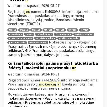
Web turinio sąrašas
2026-05-07
Registraci
jos
numeris KM0809 Ši informacija skelbiama:
Pranešimas apie paskolas, atskaitingų asmenų
įsiskolinimus, dalyvių įmokas, išmokas užsienio
vienetams (FR0711)...
fr0711
fr0711a
fr0711b
fr0711c
fr0711d
fr0711e
fr0711f
gyventojas
įmonė
įsiskolinimas
fizinis asmuo
juridinis asmuo
atskaitingas asmuo
suteikta paskola
grąžinta paskola
Mokesčių žinyno kategorijos:
gauta paskola
užsienio įmonė
Prašymai, pažymos ir mokėjimo duomenys » Duomenų
teikimas VMI » Pranešimas apie paskolas, atskaitingų
asmenų įsiskolinimus, dalyvių įmokas,
Kuriam laikotarpiui galima prašyti atidėti arba
išdėstyti mokestinių nepriemokų
ar
Web turinio sąrašas
2024-10-31
Registracijos numeris KM2982 Ši informacija skelbiama:
Prašymas išdėstyti
mokesčių
ar
baudų sumokėjimą
Baudos už administracinį nusižengimą...
Mokesčių žinyno kategorijos:
Prašymai, pažymos ir
mokėjimo duomenys » Pažymų užsakymas ir prašymų
teikimas » Prašymas atidėti arba išdėstyti mokestinę
nepriemoką