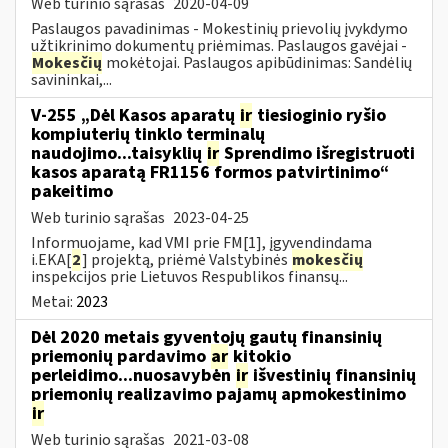
Web turinio sąrašas
2020-04-09
Paslaugos pavadinimas - Mokestinių prievolių įvykdymo
užtikrinimo dokumentų priėmimas. Paslaugos gavėjai -
Mokesčių
mokėtojai. Paslaugos apibūdinimas: Sandėlių
savininkai,...
V-255 „Dėl Kasos aparatų
ir
tiesioginio ryšio
kompiuterių tinklo terminalų
naudojimo...taisyklių
ir
Sprendimo išregistruoti
kasos aparatą FR1156 formos patvirtinimo“
pakeitimo
Web turinio sąrašas
2023-04-25
Informuojame, kad VMI prie FM[1], įgyvendindama
i.EKA[
2
] projektą, priėmė Valstybinės
mokesčių
inspekcijos prie Lietuvos Respublikos finansų...
Metai:
2023
Dėl 2020 metais gyventojų gautų finansinių
priemonių pardavimo
ar
kitokio
perleidimo...nuosavybėn
ir
išvestinių finansinių
priemonių realizavimo pajamų apmokestinimo
ir
Web turinio sąrašas
2021-03-08