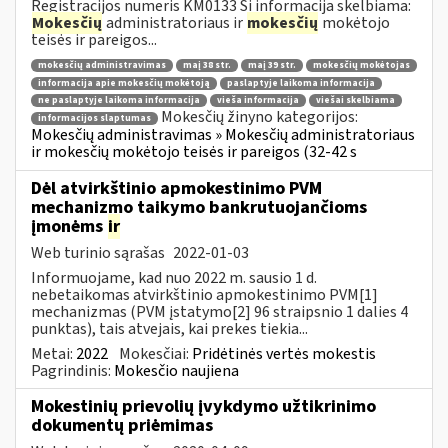
Registracijos numeris KM0133 Ši informacija skelbiama:
Mokesčių
administratoriaus ir
mokesčių
mokėtojo
teisės ir pareigos...
mokesčių administravimas
maį 38 str.
maį 39 str.
mokesčių mokėtojas
informacija apie mokesčių mokėtoją
paslaptyje laikoma informacija
ne paslaptyje laikoma informacija
vieša informacija
viešai skelbiama
Mokesčių žinyno kategorijos:
informacijos slaptumas
Mokesčių administravimas » Mokesčių administratoriaus
ir mokesčių mokėtojo teisės ir pareigos (32-42 s
Dėl atvirkštinio apmokestinimo PVM
mechanizmo taikymo bankrutuojančioms
įmonėms
ir
Web turinio sąrašas
2022-01-03
Informuojame, kad nuo 2022 m. sausio 1 d.
nebetaikomas atvirkštinio apmokestinimo PVM[1]
mechanizmas (PVM įstatymo[2] 96 straipsnio 1 dalies 4
punktas), tais atvejais, kai prekes tiekia...
Metai:
2022
Mokesčiai:
Pridėtinės vertės mokestis
Pagrindinis:
Mokesčio naujiena
Mokestinių prievolių įvykdymo užtikrinimo
dokumentų priėmimas