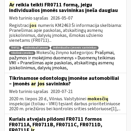
Ar
reikia teikti FR0711 formą, jeigu
individualios įmonės savininkas įneša daugiau
Web turinio sąrašas
2026-05-07
Registraci
jos
numeris KM2463 Ši informacija skelbiama:
Pranešimas apie paskolas, atskaitingų asmenų
įsiskolinimus, dalyvių įmokas, išmokas užsienio
vienetams (FR0711)...
fr0711
individuali įmonė
individualios įmonės savininkas
Mokesčių žinyno kategorijos:
Prašymai,
tikslinės įmokos
pažymos ir mokėjimo duomenys » Duomenų teikimas
VMI » Pranešimas apie paskolas, atskaitingų asmenų
įsiskolinimus, dalyvių įmokas,
Tikrinamose odontologų įmonėse automobiliai
– įmonės
ar
jos
savininko?
Web turinio sąrašas
2020-07-21
2020 m. liepos 20 d., Vilnius. Valstybinei
mokesčių
inspekcijai (toliau – VMI) tęsiant darbus prioritetiniuose
2020 m. priežiūros bei kontrolės srities sektoriuose[1],...
Kuriais atvejais pildomi FR0711 formos
FR0711A, FR0711B, FR0711C, FR0711D,
FR0711E
ir