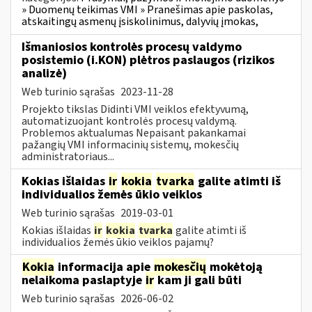
» Duomenų teikimas VMI » Pranešimas apie paskolas,
atskaitingų asmenų įsiskolinimus, dalyvių įmokas,
Išmaniosios kontrolės procesų valdymo
posistemio (i.KON) plėtros paslaugos (rizikos
analizė)
Web turinio sąrašas
2023-11-28
Projekto tikslas Didinti VMI veiklos efektyvumą,
automatizuojant kontrolės procesų valdymą.
Problemos aktualumas Nepaisant pakankamai
pažangių VMI informacinių sistemų, mokesčių
administratoriaus...
Kokias išlaidas
ir
kokia
tvarka
galite atimti iš
individualios žemės ūkio veiklos
Web turinio sąrašas
2019-03-01
Kokias išlaidas
ir
kokia
tvarka
galite atimti iš
individualios žemės ūkio veiklos pajamų?
Kokia
informacija apie
mokesčių
mokėtoją
nelaikoma paslaptyje
ir
kam ji gali būti
Web turinio sąrašas
2026-06-02