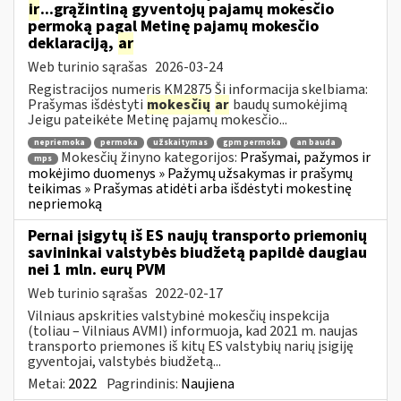
ir
...grąžintiną gyventojų pajamų mokesčio
permoką pagal Metinę pajamų mokesčio
deklaraciją,
ar
Web turinio sąrašas
2026-03-24
Registracijos numeris KM2875 Ši informacija skelbiama:
Prašymas išdėstyti
mokesčių
ar
baudų sumokėjimą
Jeigu pateikėte Metinę pajamų mokesčio...
nepriemoka
permoka
užskaitymas
gpm permoka
an bauda
Mokesčių žinyno kategorijos:
Prašymai, pažymos ir
mps
mokėjimo duomenys » Pažymų užsakymas ir prašymų
teikimas » Prašymas atidėti arba išdėstyti mokestinę
nepriemoką
Pernai įsigytų iš ES naujų transporto priemonių
savininkai valstybės biudžetą papildė daugiau
nei 1 mln. eurų PVM
Web turinio sąrašas
2022-02-17
Vilniaus apskrities valstybinė mokesčių inspekcija
(toliau – Vilniaus AVMI) informuoja, kad 2021 m. naujas
transporto priemones iš kitų ES valstybių narių įsigiję
gyventojai, valstybės biudžetą...
Metai:
2022
Pagrindinis:
Naujiena