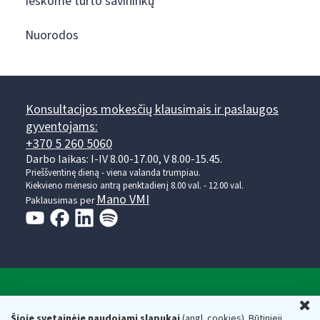
Ieškome turto savininkų
Nuorodos
Konsultacijos mokesčių klausimais ir paslaugos
gyventojams:
+370 5 260 5060
Darbo laikas: I-IV 8.00-17.00, V 8.00-15.45.
Prieššventinę dieną - viena valanda trumpiau.
Kiekvieno mėnesio antrą penktadienį 8.00 val. - 12.00 val.
Mano VMI
Paklausimas per
Valstybinė mokesčių inspekcija prie Lietuvos
U
Respublikos finansų ministerijos
Šioje svetainėje naudojami slapukai
(angl. cookies). Būtinieji