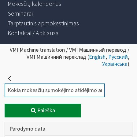
Mokesčių kalendorius
Seminarai
Tarptautinis apmokestinimas
Kontaktai / Apklausa
VMI Machine translation / VMI Машинный перевод /
VMI Машинний переклад (
English
,
Русский
,
Українська
)
Paieška
Parodymo data