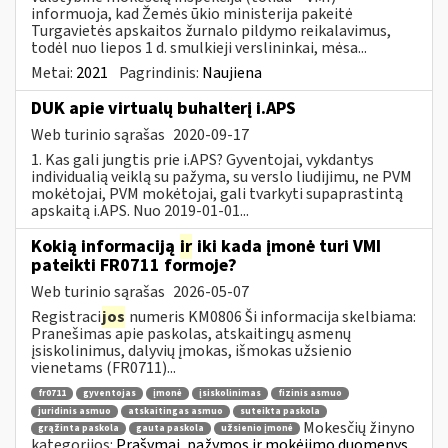
informuoja, kad Žemės ūkio ministerija pakeitė
Turgavietės apskaitos žurnalo pildymo reikalavimus,
todėl nuo liepos 1 d. smulkieji verslininkai, mėsa...
Metai:
2021
Pagrindinis:
Naujiena
DUK apie virtualų buhalterį i.APS
Web turinio sąrašas
2020-09-17
1. Kas gali jungtis prie i.APS? Gyventojai, vykdantys
individualią veiklą su pažyma, su verslo liudijimu, ne PVM
mokėtojai, PVM mokėtojai, gali tvarkyti supaprastintą
apskaitą i.APS. Nuo 2019-01-01...
Kokią informaciją
ir
iki kada įmonė turi VMI
pateikti FR0711 formoje?
Web turinio sąrašas
2026-05-07
Registraci
jos
numeris KM0806 Ši informacija skelbiama:
Pranešimas apie paskolas, atskaitingų asmenų
įsiskolinimus, dalyvių įmokas, išmokas užsienio
vienetams (FR0711)...
fr0711
gyventojas
įmonė
įsiskolinimas
fizinis asmuo
juridinis asmuo
atskaitingas asmuo
suteikta paskola
Mokesčių žinyno
grąžinta paskola
gauta paskola
užsienio įmonė
kategorijos:
Prašymai, pažymos ir mokėjimo duomenys