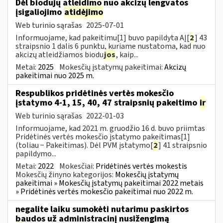
Dėl biodujų atleidimo nuo akcizų lengvatos
įsigaliojimo
atidėjimo
Web turinio sąrašas
2025-07-01
Informuojame, kad pakeitimu[1] buvo papildyta AĮ[
2
] 43
straipsnio 1 dalis 6 punktu, kuriame nustatoma, kad nuo
akcizų atleidžiamos biodu
jos
, kaip...
Metai:
2025
Mokesčių įstatymų pakeitimai:
Akcizų
pakeitimai nuo 2025 m.
Respublikos pridėtinės vertės mokesčio
įstatymo 4-1, 15, 40, 47 straipsnių pakeitimo
ir
Web turinio sąrašas
2022-01-03
Informuojame, kad 2021 m. gruodžio 16 d. buvo priimtas
Pridėtinės vertės mokesčio įstatymo pakeitimas[1]
(toliau − Pakeitimas). Dėl PVM įstatymo[
2
] 41 straipsnio
papildymo...
Metai:
2022
Mokesčiai:
Pridėtinės vertės mokestis
Mokesčių žinyno kategorijos:
Mokesčių įstatymų
pakeitimai » Mokesčių įstatymų pakeitimai 2022 metais
» Pridėtinės vertės mokesčio pakeitimai nuo 2022 m.
negalite laiku sumokėti nutarimu paskirtos
baudos už administracinį nusižengimą