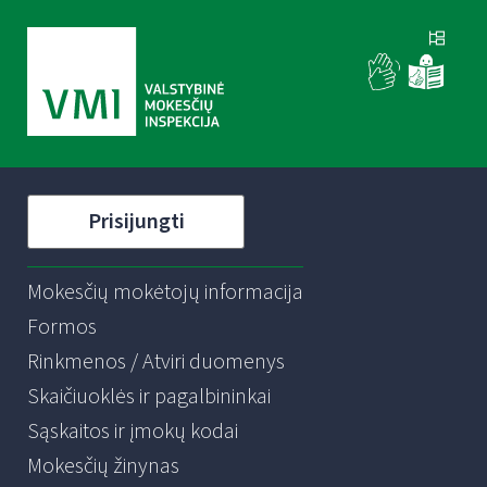
Prisijungti
Mokesčių mokėtojų informacija
Formos
Rinkmenos / Atviri duomenys
Skaičiuoklės ir pagalbininkai
Sąskaitos ir įmokų kodai
Mokesčių žinynas