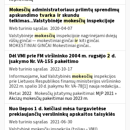
Mokesčių
administratoriaus priimtų sprendimų
apskundimo
tvarka
ir
skundų
teikimas...Valstybinėje
mokesčių
inspekcijoje
Web turinio sąrašas
2020-04-07
Valstybinėje
mokesčių
inspekcijoje nagrinėjami dviejų
rūšių ginčai — mokestiniai ginčai
ir
kiti ginčai.
MOKESTINIAI GINČAI Mokestiniai ginčai...
Dėl VMI prie FM viršininko 2004 m. rugsėjo
2
d.
įsakymo Nr. VA-155 pakeitimo
Web turinio sąrašas
2022-10-17
Informuojame, kad Valstybinės
mokesčių
inspekcijos
prie Lietuvos Respublikos finansų ministerijos viršininko
2022 m. spalio 10 d. įsakymu Nr. VA-78[1] nauja redakcija...
Metai:
2022
Mokesčių įstatymų pakeitimai:
MĮP 2021 »
Akcizų mokesčių pakeitimai nuo 2023 m.
Nuo liepos 1 d. keičiasi mėsa turgavietėse
prekiaujančių verslininkų apskaitos taisyklės
Web turinio sąrašas
2021-06-30
Valstybinė mokesčių inspekcija (toliau – VMI)