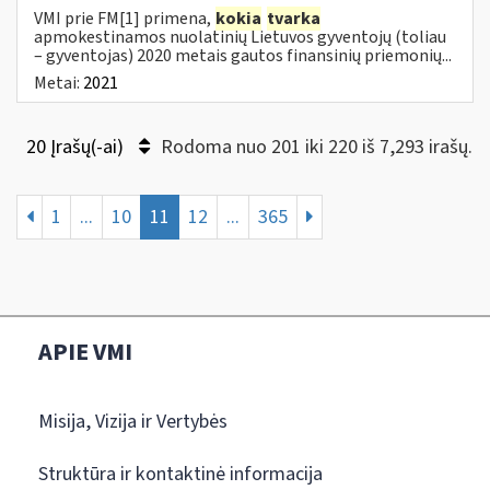
VMI prie FM[1] primena,
kokia
tvarka
apmokestinamos nuolatinių Lietuvos gyventojų (toliau
– gyventojas) 2020 metais gautos finansinių priemonių...
Metai:
2021
20 Įrašų(-ai)
Rodoma nuo 201 iki 220 iš 7,293 irašų.
1
...
10
11
12
...
365
APIE VMI
Misija, Vizija ir Vertybės
Struktūra ir kontaktinė informacija