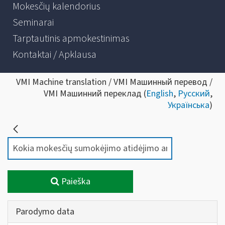
Mokesčių kalendorius
Seminarai
Tarptautinis apmokestinimas
Kontaktai / Apklausa
VMI Machine translation / VMI Машинный перевод /
VMI Машинний переклад (
English
,
Русский
,
Українська
)
Paieška
Parodymo data