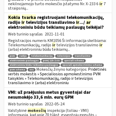
nekilnojamojo turto mokesčio įstatymo Nr. X-233 6
ir
7
straipsnių...
Kokia
tvarka
registruojami telekomunikacijų,
radijo
ir
televizijos transliavimo
ir
.../
ar
elektroniniu būdu teikiamų paslaugų teikėjai?
Web turinio sąrašas
2021-11-01
Registracijos numeris KM1056 Ši informacija skelbiama:
Telekomunikacijų, radijo
ir
televizijos transliavimo
ir
(arba) elektroniniu būdu teikiamų...
pvm
radijo
telekomunikacijų
televizijos
transliavimo
elektroninės paslaugos
pvmį 115-2 str
speciali schema
elektroniniu būdu teikiamos paslaugos
speciali apmokestinimo schema
Mokesčių žinyno kategorijos:
Pridėtinės
pvm schema
oss
vertės mokestis » Specialiosios apmokestinimo PVM
taisyklės » Telekomunikacijų, radijo ir televizijos
transliavimo ir (arba) elektroniniu
VMI: už praėjusius metus gyventojai dar
nesumokėjo 33,6 mln. eurų GPM
Web turinio sąrašas
2022-05-24
Valstybinė
mokesčių
inspekcija (toliau - VMI)
informuoja, kad apie 70 tūkst. gyventojų gegužės –