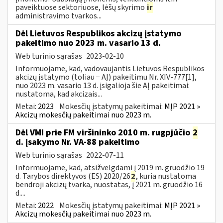
paveiktuose sektoriuose, lėšų skyrimo
ir
administravimo tvarkos...
Dėl Lietuvos Respublikos akcizų įstatymo
pakeitimo nuo 2023 m. vasario 13 d.
Web turinio sąrašas
2023-02-10
Informuojame, kad, vadovaujantis Lietuvos Respublikos
akcizų įstatymo (toliau − AĮ) pakeitimu Nr. XIV-777[1],
nuo 2023 m. vasario 13 d. įsigalioja šie AĮ pakeitimai:
nustatoma, kad akcizais...
Metai:
2023
Mokesčių įstatymų pakeitimai:
MĮP 2021 »
Akcizų mokesčių pakeitimai nuo 2023 m.
Dėl VMI prie FM viršininko 2010 m. rugpjūčio
2
d. įsakymo Nr. VA-88 pakeitimo
Web turinio sąrašas
2022-07-11
Informuojame, kad, atsižvelgdami į 2019 m. gruodžio 19
d. Tarybos direktyvos (ES) 2020/26
2
, kuria nustatoma
bendroji akcizų tvarka, nuostatas, į 2021 m. gruodžio 16
d....
Metai:
2022
Mokesčių įstatymų pakeitimai:
MĮP 2021 »
Akcizų mokesčių pakeitimai nuo 2023 m.