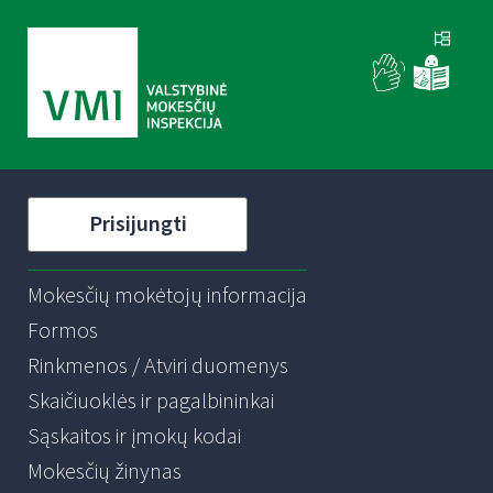
Prisijungti
Mokesčių mokėtojų informacija
Formos
Rinkmenos / Atviri duomenys
Skaičiuoklės ir pagalbininkai
Sąskaitos ir įmokų kodai
Mokesčių žinynas