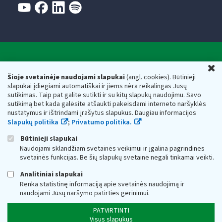
Valstybinė mokesčių inspekcija prie Lietuvos
U
Respublikos finansų ministerijos
Šioje svetainėje naudojami slapukai
(angl. cookies). Būtinieji
slapukai įdiegiami automatiškai ir jiems nėra reikalingas Jūsų
Biudžetinė įstaiga. Juridinio asmens kodas — 188659752,
sutikimas. Taip pat galite sutikti ir su kitų slapukų naudojimu. Savo
adresas: Vasario 16-osios g. 14, 01107 Vilnius, Lietuva, el.paštas:
sutikimą bet kada galėsite atšaukti pakeisdami interneto naršyklės
vmi@vmi.lt
, E. pristatymo dėžutės adresas 188659752
nustatymus ir ištrindami įrašytus slapukus. Daugiau informacijos
Duomenys apie Valstybinę mokesčių inspekciją prie Lietuvos
Slapukų politika
;
Privatumo politika.
Respublikos finansų ministerijos kaupiami ir saugomi Juridinių
asmenų registre
Būtinieji slapukai
Naudojami sklandžiam svetainės veikimui ir įgalina pagrindines
svetainės funkcijas. Be šių slapukų svetainė negali tinkamai veikti.
Analitiniai slapukai
Renka statistinę informaciją apie svetainės naudojimą ir
naudojami Jūsų naršymo patirties gerinimui.
PATVIRTINTI
Visus slapukus