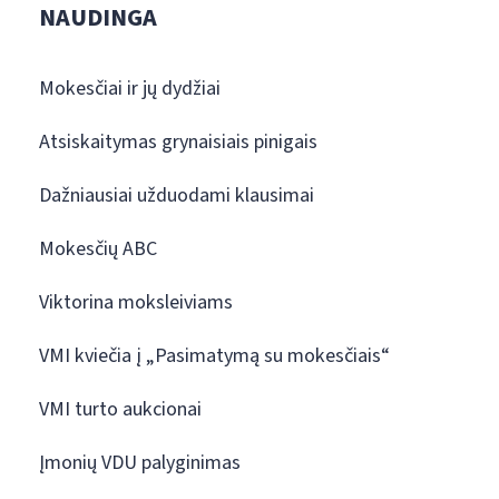
NAUDINGA
Mokesčiai ir jų dydžiai
Atsiskaitymas grynaisiais pinigais
Dažniausiai užduodami klausimai
Mokesčių ABC
Viktorina moksleiviams
VMI kviečia į „Pasimatymą su mokesčiais“
VMI turto aukcionai
Įmonių VDU palyginimas