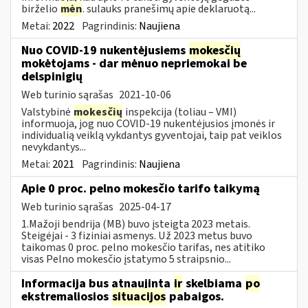
birželio
mėn
. sulauks pranešimų apie deklaruotą...
Metai:
2022
Pagrindinis:
Naujiena
Nuo COVID-19 nukentėjusiems
mokesčių
mokėtojams - dar mėnuo nepriemokai be
delspinigių
Web turinio sąrašas
2021-10-06
Valstybinė
mokesčių
inspekcija (toliau – VMI)
informuoja, jog nuo COVID-19 nukentėjusios įmonės ir
individualią veiklą vykdantys gyventojai, taip pat veiklos
nevykdantys...
Metai:
2021
Pagrindinis:
Naujiena
Apie 0 proc. pelno mokesčio tarifo taikymą
Web turinio sąrašas
2025-04-17
1.Mažoji bendrija (MB) buvo įsteigta 2023 metais.
Steigėjai - 3 fiziniai asmenys. Už 2023 metus buvo
taikomas 0 proc. pelno mokesčio tarifas, nes atitiko
visas Pelno mokesčio įstatymo 5 straipsnio...
Informacija bus atnaujinta
ir
skelbiama
po
ekstremaliosios
situacijos
pabaigos.