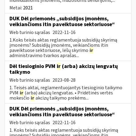
individualioms įmonėms, mažosioms bendrijoms,...
Metai:
2021
DUK Dėl priemonės „subsidijos įmonėms,
veikiančioms itin paveiktuose sektoriuose“
Web turinio sąrašas
2022-11-16
1.Koks teisės aktas reglamentuoja subsidijų skyrimą
įmonėms? Subsidijų įmonėms, veikiančioms itin
paveiktuose sektoriuose, lėšų skyrimo
ir
administravimo tvarkos aprašas...
Dėl tiesioginio PVM
ir
(arba) akcizų lengvatų
taikymo
Web turinio sąrašas
2023-08-28
1. Teisės aktai, reglamentuojantys tiesioginio taikymo
PVM
ir
(arba) akcizų lengvatas. • Pridėtinės vertės
mokesčio
ir
akcizų taikymo prekėms...
DUK Dėl priemonės „subsidijos įmonėms,
veikiančioms itin paveiktuose sektoriuose“
Web turinio sąrašas
2022-11-16
1. Koks teisės aktas reglamentuoja subsidijų skyrimą
įmonėms? Subsidijų įmonėms, veikiančioms itin