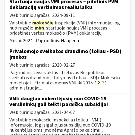
Startuoja naujas VMI procesas – pilotinis PVM
deklaracijų vertinimas realiu laiku
Web turinio sąrašas
2024-09-11
Valstybinė
mokesčių
inspekcija (VMI) informuoja, jog
nuo rugsėjo
mėn
. startuoja naujas VMI procesas –
pridėtinės vertės mokesčio (PVM) deklaracijų...
Metai:
2024
Pagrindinis:
Naujiena
Privalomojo sveikatos draudimo (toliau - PSD)
įmokos
Web turinio sąrašas
2020-02-27
Pagrindinis teisės aktas - Lietuvos Respublikos
sveikatos draudimo įstatymas (toliau – SDĮ). Mokesčio
mokėtojai - Fiziniai asmenys VMI iki 2015-1
2
-31
administruoja:...
VMI: daugiau nukentėjusių nuo COVID-19
verslininkų gali teikti paraišką subsidijai
Web turinio sąrašas
2021-04-07
Valstybinė mokesčių inspekcija (toliau – VMI)
informuoja, jog įsigaliojus subsidijų nuo COVID-19
nukentėjusioms įmonėms Aprašo pakeitimui,