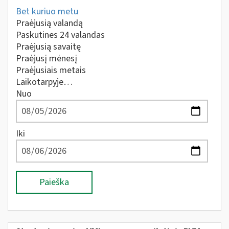
Bet kuriuo metu
Praėjusią valandą
Paskutines 24 valandas
Praėjusią savaitę
Praėjusį mėnesį
Praėjusiais metais
Laikotarpyje…
Nuo
Iki
Paieška