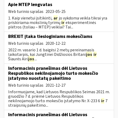
Apie MTEP lengvatas
Web turinio sąrašas
2023-05-25
1. Kaip vienetui įsitikinti,
ar
jo vykdoma veikla tikrai yra
priskiriama mokslinių tyrimų
ir
eksperimentinės
plėtros (toliau – MTEP) veiklai? Tai...
BREXIT įtaka tiesioginiams mokesčiams
Web turinio sąrašas
2020-12-22
2022 m. vasario 1 d. baigėsi 2 metų pereinamasis
laikotarpis, kai Jungtinei Didžiosios Britani
jos
ir
Šiaurės Airi
jos
...
Informacinis pranešimas dėl Lietuvos
Respublikos nekilnojamojo turto mokesčio
įstatymo nuostatų pakeitimo
Web turinio sąrašas
2021-12-27
Informuojame, kad Lietuvos Respublikos Seimas 2021 m.
gruodžio 7 d. priėmė Lietuvos Respublikos
nekilnojamojo turto mokesčio įstatymo Nr. X-233 6
ir
7
straipsnių pakeitimo...
Informacinis pranešimas dėl Lietuvos