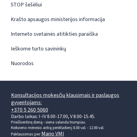
STOP šešėliui
Krašto apsaugos ministerijos informacija
Interneto svetainės atitikties paraiška
Ieškome turto savininkų
Nuorodos
Konsultacijos mokesčių klausimais ir paslaugos
gyventojams:
+370 5 260 5060
Darbo laikas: I-IV 8.00-17.00, V 8.00-15.45.
Prieššventinę dieną - viena valanda trumpiau.
Kiekvieno mėnesio antrą penktadienį 8.00 val. - 12.00 val.
Mano VMI
Paklausimas per