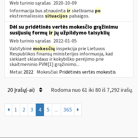
Web turinio sąrašas
2020-10-09
Informacija bus atnaujinta
ir
skelbiama
po
ekstremaliosios
situacijos
pabaigos.
Dėl su pridėtinės vertės mokesčio grąžinimu
susijusių formų
ir
jų užpildymo taisyklių
Web turinio sąrašas
2022-01-05
Valstybinė
mokesčių
inspekcija prie Lietuvos
Respublikos finansų ministerijos informuoja, kad
siekiant sklandaus ir kokybiško perėjimo prie
skaitmeninio PVM[1] grąžinimo...
Metai:
2022
Mokesčiai:
Pridėtinės vertės mokestis
20 Įrašų(-ai)
Rodoma nuo 61 iki 80 iš 7,292 irašų.
1
2
3
4
5
...
365