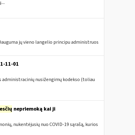
...
 Dauguma jų vieno langelio principu administruos
21-11-01
s administracinių nusižengimų kodekso (toliau
esčių
nepriemoką kai ji
įmonių, nukentėjusių nuo COVID-19 sąrašą, kurios