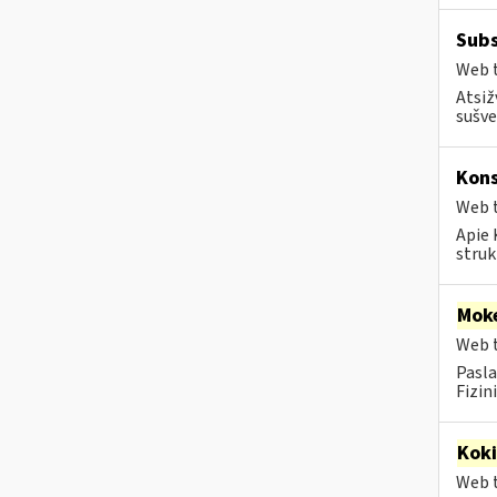
Subs
Web t
Atsiž
sušve
Kons
Web t
Apie 
struk
Moke
Web t
Pasla
Fizin
Kok
Web t