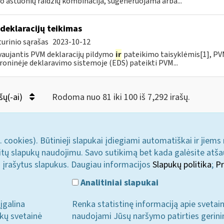
o aštuonių raidžių kombinacija, sugeneruojama arba...
deklaracijų teikimas
urinio sąrašas
2023-10-12
aujantis PVM deklaracijų pildymo
ir
pateikimo taisyklėmis[1], PVM
roninėje deklaravimo sistemoje (EDS) pateikti PVM...
šų(-ai)
Rodoma nuo 81 iki 100 iš 7,292 irašų.
. cookies). Būtinieji slapukai įdiegiami automatiškai ir jiems
u kitų slapukų naudojimu. Savo sutikimą bet kada galėsite atš
i įrašytus slapukus. Daugiau informacijos
Slapukų politika
;
Pr
Analitiniai slapukai
įgalina
Renka statistinę informaciją apie svetai
ukų svetainė
naudojami Jūsų naršymo patirties gerini