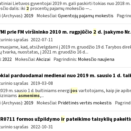
tiniai Lietuvos gyventojai 2019 m. gali paskirti tokias nuo 2018 
čio dalis: iki
2
procentų pajamų mokesčio —...
 (Archyvas):
2019
Mokesčiai:
Gyventojų pajamų mokestis
Pagrind
VMI prie FM viršininko 2010 m. rugpjūčio
2
d. įsakymo Nr.
urinio sąrašas
2022-07-11
muojame, kad, atsižvelgdami į 2019 m. gruodžio 19 d. Tarybos dire
ų tvarka, nuostatas, į 2021 m. gruodžio 16 d....
:
2022
Mokesčiai:
Akcizai
Pagrindinis:
Mokesčio naujiena
okiai parduodamai medienai nuo 2019 m. sausio 1 d. tai
urinio sąrašas
2019-03-08
019 m. sausio 1 d. buitiniams energi
jos
vartotojams, kaip jie apib
 fiziniams
asmenims
,...
 (Archyvas):
2019
Mokesčiai:
Pridėtinės vertės mokestis
Pagrindi
FR0711 formos užpildymo
ir
pateikimo taisyklių pakeit
urinio sąrašas
2022-10-31