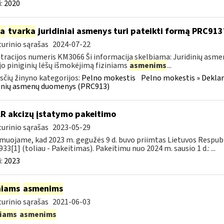
:
2020
ia
tvarka
juridiniai asmenys turi pateikti formą PRC913
urinio sąrašas
2024-07-22
tracijos numeris KM3066 Ši informacija skelbiama: Juridinių asm
jo piniginių lėšų išmokėjimą fiziniams
asmenims
...
čių žinyno kategorijos:
Pelno mokestis
Pelno mokestis » Dekla
dinių asmenų duomenys (PRC913)
LR akcizų įstatymo pakeitimo
urinio sąrašas
2023-05-29
muojame, kad 2023 m. gegužės 9 d. buvo priimtas Lietuvos Respubli
933[1] (toliau - Pakeitimas). Pakeitimu nuo 2024 m. sausio 1 d.: ...
:
2023
niams
asmenims
urinio sąrašas
2021-06-03
niams
asmenims