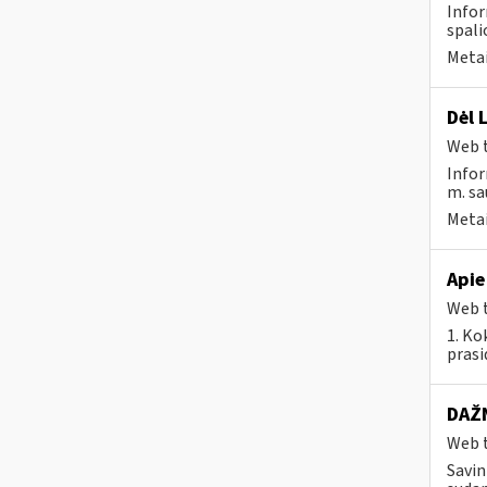
Infor
spali
Metai
Dėl 
Web t
Infor
m. sau
Metai
Apie
Web t
1. Ko
prasi
DAŽN
Web t
Savin