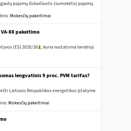
m. gautų pajamų išskaičiuoto (sumokėto) pajamų
inis:
Mokesčių pakeitimai
 VA-88 pakeitimo
ktyvos (ES) 2020/26
2
, kuria nustatoma bendroji
komas lengvatinis 9 proc. PVM tarifas?
rėžti Lietuvos Respublikos energetikos įstatyme
nis:
Mokesčių pakeitimai
imo