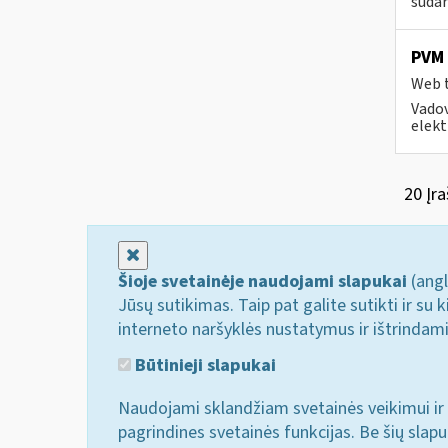
sudar
PVM 
Web t
Vadov
elekt
20 Įra
Uždaryti
Šioje svetainėje naudojami slapukai
(angl
Jūsų sutikimas. Taip pat galite sutikti ir s
interneto naršyklės nustatymus ir ištrindam
Būtinieji slapukai
Naudojami sklandžiam svetainės veikimui ir 
pagrindines svetainės funkcijas. Be šių slap