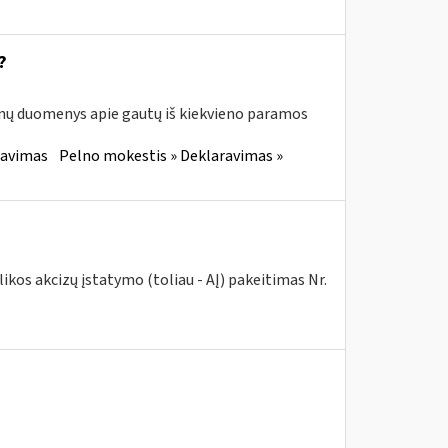
?
enų duomenys apie gautų iš kiekvieno paramos
ravimas
Pelno mokestis » Deklaravimas »
kos akcizų įstatymo (toliau - AĮ) pakeitimas Nr.