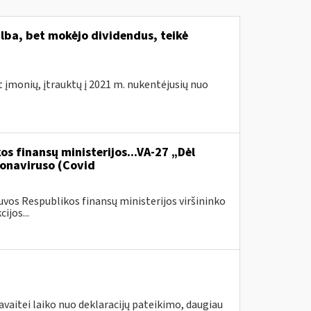
lba, bet mokėjo dividendus, teikė
t įmonių, įtrauktų į 2021 m. nukentėjusių nuo
os finansų ministerijos...VA-27 „Dėl
onaviruso (Covid
vos Respublikos finansų ministerijos viršininko
ijos...
avaitei laiko nuo deklaracijų pateikimo, daugiau