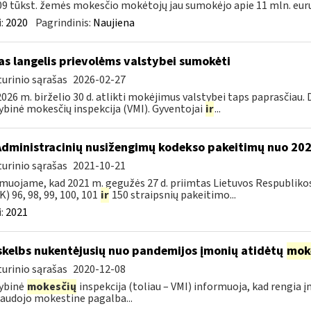
09 tūkst. žemės mokesčio mokėtojų jau sumokėjo apie 11 mln. eurų.
:
2020
Pagrindinis:
Naujiena
as langelis prievolėms valstybei sumokėti
urinio sąrašas
2026-02-27
026 m. birželio 30 d. atlikti mokėjimus valstybei taps paprasčiau.
ybinė mokesčių inspekcija (VMI). Gyventojai
ir
...
Administracinių nusižengimų kodekso pakeitimų nuo 20
urinio sąrašas
2021-10-21
muojame, kad 2021 m. gegužės 27 d. priimtas Lietuvos Respubliko
) 96, 98, 99, 100, 101
ir
150 straipsnių pakeitimo...
:
2021
skelbs nukentėjusių nuo pandemijos įmonių atidėtų
mok
urinio sąrašas
2020-12-08
ybinė
mokesčių
inspekcija (toliau – VMI) informuoja, kad rengia 
audojo mokestine pagalba...