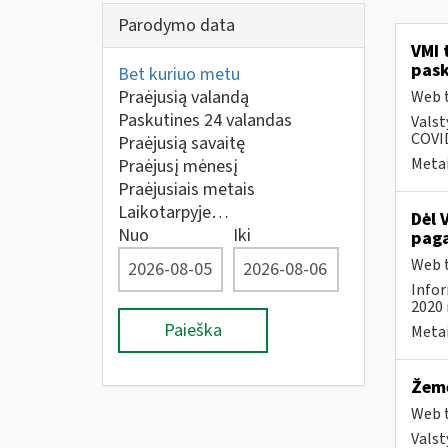
Parodymo data
VMI 
pask
Bet kuriuo metu
Praėjusią valandą
Web t
Paskutines 24 valandas
Valst
COVID
Praėjusią savaitę
Metai
Praėjusį mėnesį
Praėjusiais metais
Laikotarpyje…
Dėl 
Nuo
Iki
paga
Web t
Infor
2020 
Paieška
Metai
Žemė
Web t
Valst