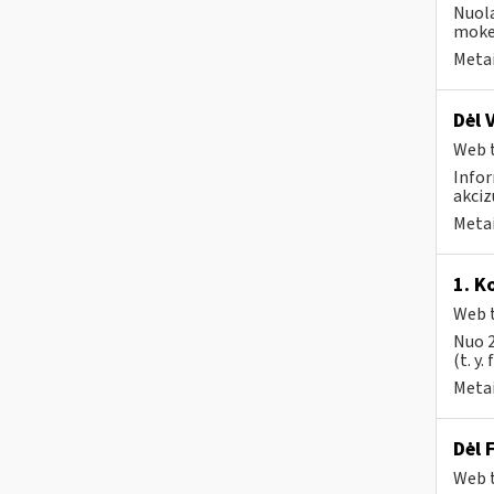
Nuola
mokes
Metai
Dėl 
Web t
Infor
akciz
Metai
1. K
Web t
Nuo 2
(t. y.
Metai
Dėl 
Web t