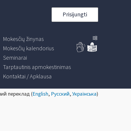
Prisijungti
Mokesčių žinynas
Mokesčių kalendorius
Seminarai
Tarptautinis apmokestinimas
Kontaktai / Apklausa
ний переклад (
English
,
Русский
,
Українська
)