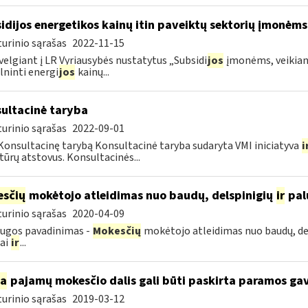
idijos energetikos kainų itin paveiktų sektorių įmonėms
urinio sąrašas
2022-11-15
velgiant į LR Vyriausybės nustatytus „Subsidi
jos
įmonėms, veikianč
lninti energi
jos
kainų...
ultacinė taryba
urinio sąrašas
2022-09-01
Konsultacinę tarybą Konsultacinė taryba sudaryta VMI iniciatyva
i
tūrų atstovus. Konsultacinės...
sčių
mokėtojo atleidimas nuo baudų, delspinigių
ir
pal
urinio sąrašas
2020-04-09
ugos pavadinimas -
Mokesčių
mokėtojo atleidimas nuo baudų, de
iai
ir
...
ia
pajamų mokesčio dalis gali būti paskirta paramos g
urinio sąrašas
2019-03-12