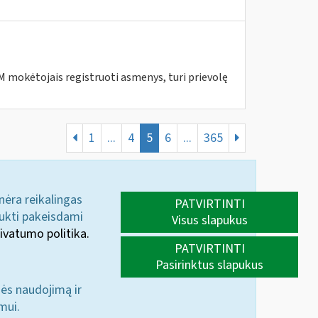
 mokėtojais registruoti asmenys, turi prievolę
1
...
4
5
6
...
365
 nėra reikalingas
PATVIRTINTI
aukti pakeisdami
Visus slapukus
ivatumo politika.
PATVIRTINTI
Pasirinktus slapukus
nės naudojimą ir
mui.