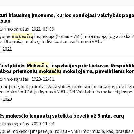
turi klausimų įmonėms, kurios naudojasi valstybės paga
olas
urinio sąrašas
2021-03-09
ybinė
mokesčių
inspekcija (toliau – VMI) informuoja, jog atliekan
-19 sąrašą, analizę, individualiam vertinimui VMI...
:
2021
Valstybinės
Mokesčių
Inspekcijos prie Lietuvos Respublik
lbos priemonių
mokesčių
mokėtojams, paveiktiems kor
urinio sąrašas
2020-12-01
muojame, kad priimtas Valstybinės mokesčių inspekcijos prie Lietu
m. lapkričio 17 d. įsakymas VA-81 „Dėl Valstybinės mokesčių inspekc
:
2020
s mokesčio lengvatų suteikta beveik už 9 mln. eurų
urinio sąrašas
2020-11-04
ybinė mokesčių inspekcija (toliau – VMI) informuoja, kad, praėjus s