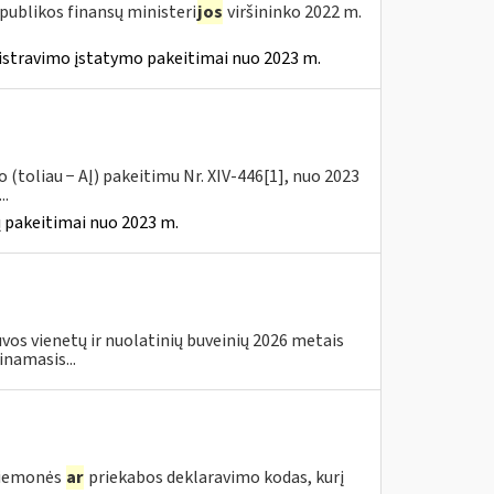
publikos finansų ministeri
jos
viršininko 2022 m.
istravimo įstatymo pakeitimai nuo 2023 m.
(toliau − AĮ) pakeitimu Nr. XIV-446[1], nuo 2023
..
 pakeitimai nuo 2023 m.
os vienetų ir nuolatinių buveinių 2026 metais
inamasis...
priemonės
ar
priekabos deklaravimo kodas, kurį