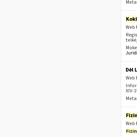
Metai
Kok
Web t
Regis
teikė
Mokes
Juri
Dėl 
Web t
Infor
XIV-1
Metai
Fizi
Web t
Fizi