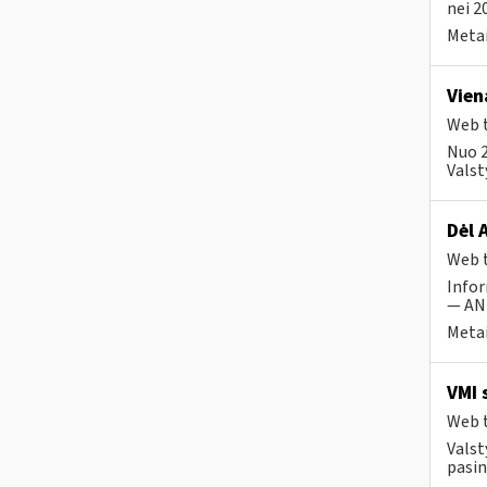
nei 2
Metai
Vien
Web t
Nuo 2
Valst
Dėl 
Web t
Infor
— ANK
Metai
VMI 
Web t
Valst
pasin