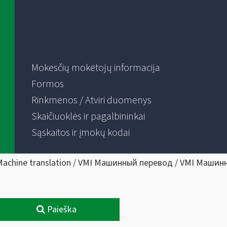
Mokesčių mokėtojų informacija
Formos
Rinkmenos / Atviri duomenys
Skaičiuoklės ir pagalbininkai
Sąskaitos ir įmokų kodai
Machine translation / VMI Машинный перевод / VMI Машин
Paieška