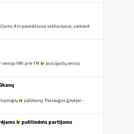
ioms itin paveiktuose sektoriuose, siekiant
r
vienija VMI prie FM
ir
asocijuotų verslo
ūkanų
lspinigių
ir
palūkanų. Paslaugos gavėjai -
avėjams
ir
politinėms partijoms