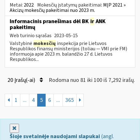
Metai:
2022
Mokesčių įstatymų pakeitimai:
MĮP 2021 »
Akcizų mokesčių pakeitimai nuo 2023 m.
Informacinis pranešimas dėl BK
ir
ANK
pakeitimų
Web turinio sąrašas
2023-05-15
Valstybinė
mokesčių
inspekcija prie Lietuvos
Respublikos finansų ministerijos (toliau — VMI prie FM)
informuoja apie 2023 m. balandžio 27 d. Lietuvos
Respublikos...
20 Įrašų(-ai)
Rodoma nuo 81 iki 100 iš 7,292 irašų.
1
...
4
5
6
...
365
Uždaryti
Šioje svetainėje naudojami slapukai
(angl.