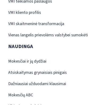
VMI teikiamos paslaugos
VMI kliento profilis
VMI skaitmeninė transformacija
Vienas langelis prievolėms valstybei sumokėti
NAUDINGA
Mokesčiai ir jų dydžiai
Atsiskaitymas grynaisiais pinigais
Dažniausiai užduodami klausimai
Mokesčių ABC