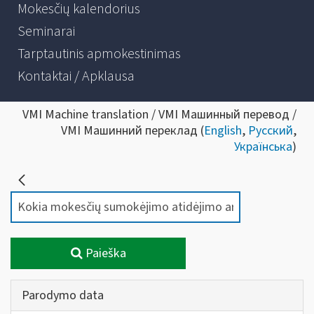
Mokesčių kalendorius
Seminarai
Tarptautinis apmokestinimas
Kontaktai / Apklausa
VMI Machine translation / VMI Машинный перевод /
VMI Машинний переклад (
English
,
Русский
,
Українська
)
Paieška
Parodymo data