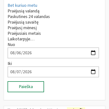
Bet kuriuo metu
Praėjusią valandą
Paskutines 24 valandas
Praėjusią savaitę
Praėjusį mėnesį
Praėjusiais metais
Laikotarpyje…
Nuo
Iki
Paieška