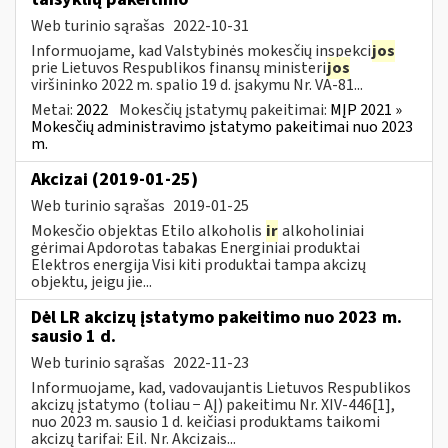
Web turinio sąrašas
2022-10-31
Informuojame, kad Valstybinės mokesčių inspekci
jos
prie Lietuvos Respublikos finansų ministeri
jos
viršininko 2022 m. spalio 19 d. įsakymu Nr. VA-81...
Metai:
2022
Mokesčių įstatymų pakeitimai:
MĮP 2021 »
Mokesčių administravimo įstatymo pakeitimai nuo 2023
m.
Akcizai (2019-01-25)
Web turinio sąrašas
2019-01-25
Mokesčio objektas Etilo alkoholis
ir
alkoholiniai
gėrimai Apdorotas tabakas Energiniai produktai
Elektros energija Visi kiti produktai tampa akcizų
objektu, jeigu jie...
Dėl LR akcizų įstatymo pakeitimo nuo 2023 m.
sausio 1 d.
Web turinio sąrašas
2022-11-23
Informuojame, kad, vadovaujantis Lietuvos Respublikos
akcizų įstatymo (toliau − AĮ) pakeitimu Nr. XIV-446[1],
nuo 2023 m. sausio 1 d. keičiasi produktams taikomi
akcizų tarifai: Eil. Nr. Akcizais...