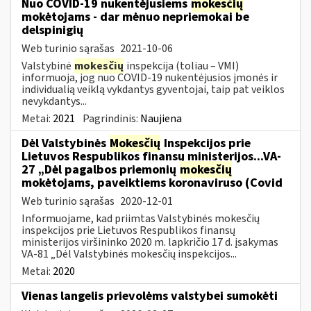
Nuo COVID-19 nukentėjusiems
mokesčių
mokėtojams - dar mėnuo nepriemokai be
delspinigių
Web turinio sąrašas
2021-10-06
Valstybinė
mokesčių
inspekcija (toliau – VMI)
informuoja, jog nuo COVID-19 nukentėjusios įmonės ir
individualią veiklą vykdantys gyventojai, taip pat veiklos
nevykdantys...
Metai:
2021
Pagrindinis:
Naujiena
Dėl Valstybinės
Mokesčių
Inspekcijos prie
Lietuvos Respublikos finansų ministerijos...VA-
27 „Dėl pagalbos priemonių
mokesčių
mokėtojams, paveiktiems koronaviruso (Covid
Web turinio sąrašas
2020-12-01
Informuojame, kad priimtas Valstybinės mokesčių
inspekcijos prie Lietuvos Respublikos finansų
ministerijos viršininko 2020 m. lapkričio 17 d. įsakymas
VA-81 „Dėl Valstybinės mokesčių inspekcijos...
Metai:
2020
Vienas langelis prievolėms valstybei sumokėti