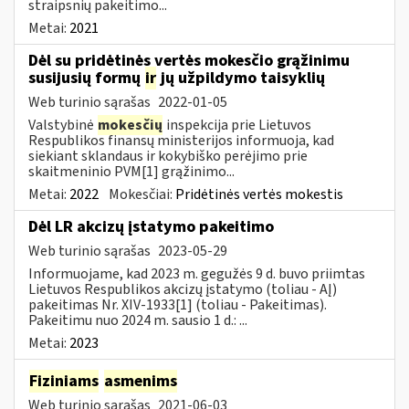
straipsnių pakeitimo...
Metai:
2021
Dėl su pridėtinės vertės mokesčio grąžinimu
susijusių formų
ir
jų užpildymo taisyklių
Web turinio sąrašas
2022-01-05
Valstybinė
mokesčių
inspekcija prie Lietuvos
Respublikos finansų ministerijos informuoja, kad
siekiant sklandaus ir kokybiško perėjimo prie
skaitmeninio PVM[1] grąžinimo...
Metai:
2022
Mokesčiai:
Pridėtinės vertės mokestis
Dėl LR akcizų įstatymo pakeitimo
Web turinio sąrašas
2023-05-29
Informuojame, kad 2023 m. gegužės 9 d. buvo priimtas
Lietuvos Respublikos akcizų įstatymo (toliau - AĮ)
pakeitimas Nr. XIV-1933[1] (toliau - Pakeitimas).
Pakeitimu nuo 2024 m. sausio 1 d.: ...
Metai:
2023
Fiziniams
asmenims
Web turinio sąrašas
2021-06-03