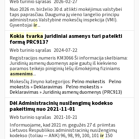
Web turinio sąrašas
2026-02-27
Nuo 2026 m. birželio 30 d. atlikti mokėjimus valstybei
taps paprasčiau. Dauguma jų vieno langelio principu
administruos Valstybinė mokesčių inspekcija (VMI).
Gyventojai
ir
...
Kokia
tvarka
juridiniai asmenys turi pateikti
formą PRC913?
Web turinio sąrašas
2024-07-22
Registracijos numeris KM3066 Ši informacija skelbiama:
Juridinių asmenų duomenys apie gautų iš kiekvieno
paramos teikėjo piniginių lėšų išmokėjimą fiziniams
asmenims
...
Mokesčių žinyno kategorijos:
Pelno mokestis
Pelno
mokestis » Deklaravimas
Pelno mokestis »
Deklaravimas » Juridinių asmenų duomenys (PRC913)
Dėl Administracinių nusižengimų kodekso
pakeitimų nuo 2021-11-01
Web turinio sąrašas
2021-10-21
Informuojame, kad 2021 m. gegužės 27 d. priimtas
Lietuvos Respublikos administracinių nusižengimų
kodekso (toliau — ANK) 96, 98, 99, 100, 101
ir
150