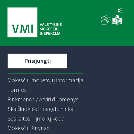
Prisijungti
Mokesčių mokėtojų informacija
Formos
Rinkmenos / Atviri duomenys
Skaičiuoklės ir pagalbininkai
Sąskaitos ir įmokų kodai
Mokesčių žinynas