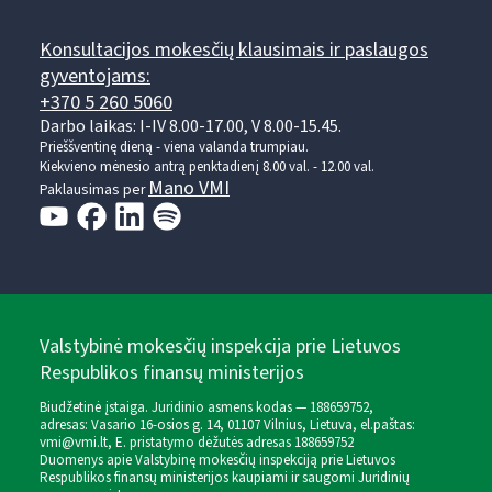
Konsultacijos mokesčių klausimais ir paslaugos
gyventojams:
+370 5 260 5060
Darbo laikas: I-IV 8.00-17.00, V 8.00-15.45.
Prieššventinę dieną - viena valanda trumpiau.
Kiekvieno mėnesio antrą penktadienį 8.00 val. - 12.00 val.
Mano VMI
Paklausimas per
Valstybinė mokesčių inspekcija prie Lietuvos
Respublikos finansų ministerijos
Biudžetinė įstaiga. Juridinio asmens kodas — 188659752,
adresas: Vasario 16-osios g. 14, 01107 Vilnius, Lietuva, el.paštas:
vmi@vmi.lt
, E. pristatymo dėžutės adresas 188659752
Duomenys apie Valstybinę mokesčių inspekciją prie Lietuvos
Respublikos finansų ministerijos kaupiami ir saugomi Juridinių