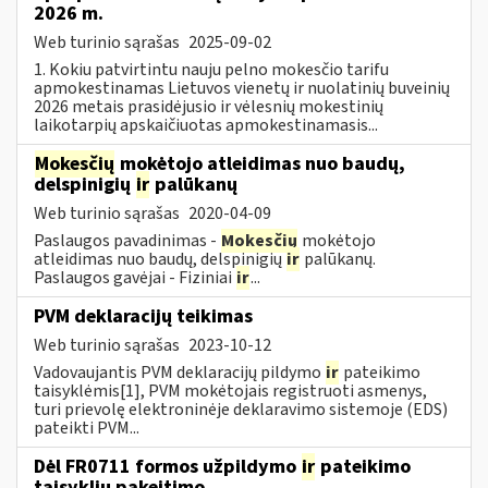
2026 m.
Web turinio sąrašas
2025-09-02
1. Kokiu patvirtintu nauju pelno mokesčio tarifu
apmokestinamas Lietuvos vienetų ir nuolatinių buveinių
2026 metais prasidėjusio ir vėlesnių mokestinių
laikotarpių apskaičiuotas apmokestinamasis...
Mokesčių
mokėtojo atleidimas nuo baudų,
delspinigių
ir
palūkanų
Web turinio sąrašas
2020-04-09
Paslaugos pavadinimas -
Mokesčių
mokėtojo
atleidimas nuo baudų, delspinigių
ir
palūkanų.
Paslaugos gavėjai - Fiziniai
ir
...
PVM deklaracijų teikimas
Web turinio sąrašas
2023-10-12
Vadovaujantis PVM deklaracijų pildymo
ir
pateikimo
taisyklėmis[1], PVM mokėtojais registruoti asmenys,
turi prievolę elektroninėje deklaravimo sistemoje (EDS)
pateikti PVM...
Dėl FR0711 formos užpildymo
ir
pateikimo
taisyklių pakeitimo