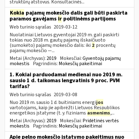
struktūrų atstovus. Konsultacinės...
Kokia
pajamų mokesčio dalis gali būti paskirta
paramos gavėjams
ir
politinėms partijoms
Web turinio sąrašas
2019-03-12
Nuolatiniai Lietuvos gyventojai 2019 m. gali paskirti
tokias nuo 2018 m. gautų pajamų išskaičiuoto
(sumokėto) pajamų mokesčio dalis: iki
2
procentų
pajamų mokesčio —...
Metai (Archyvas):
2019
Mokesčiai:
Gyventojų pajamų
mokestis
Pagrindinis:
Mokesčių pakeitimai
1. Kokiai parduodamai medienai nuo 2019 m.
sausio 1 d. taikomas lengvatinis 9 proc. PVM
tarifas?
Web turinio sąrašas
2019-03-08
Nuo 2019 m. sausio 1 d. buitiniams energi
jos
vartotojams, kaip jie apibrėžti Lietuvos Respublikos
energetikos įstatyme (t. y. fiziniams
asmenims
,...
Metai (Archyvas):
2019
Mokesčiai:
Pridėtinės vertės
mokestis
Pagrindinis:
Mokesčių pakeitimai
Apie pelno mokesčio įstatymo pakeitimus nuo