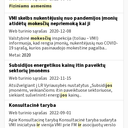
Fiziniams
asmenims
VMI skelbs nukentėjusių nuo pandemijos įmonių
atidėtų
mokesčių
nepriemoką kai ji
Web turinio sąrašas
2020-12-08
Valstybinė
mokesčių
inspekcija (toliau – VMI)
informuoja, kad rengia įmonių, nukentėjusių nuo COVID-
19 sąrašą, kurios pasinaudojo mokestine pagalba...
Metai:
2020
Subsidijos energetikos kainų itin paveiktų
sektorių įmonėms
Web turinio sąrašas
2022-11-15
Atsižvelgiant į LR Vyriausybės nustatytus „Subsidi
jos
įmonėms, veikiančioms itin paveiktuose sektoriuose,
siekiant sušvelninti energi
jos
kainų...
Konsultacinė taryba
Web turinio sąrašas
2022-09-01
Apie Konsultacinę tarybą Konsultacinė taryba sudaryta
VMI iniciatyva
ir
vienija VMI prie FM
ir
asocijuotų verslo