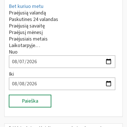
Bet kuriuo metu
Praėjusią valandą
Paskutines 24 valandas
Praėjusią savaitę
Praėjusį mėnesį
Praėjusiais metais
Laikotarpyje…
Nuo
Iki
Paieška