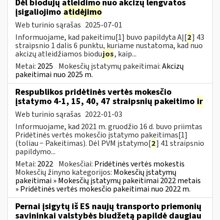
Dėl biodujų atleidimo nuo akcizų lengvatos
įsigaliojimo
atidėjimo
Web turinio sąrašas
2025-07-01
Informuojame, kad pakeitimu[1] buvo papildyta AĮ[
2
] 43
straipsnio 1 dalis 6 punktu, kuriame nustatoma, kad nuo
akcizų atleidžiamos biodu
jos
, kaip...
Metai:
2025
Mokesčių įstatymų pakeitimai:
Akcizų
pakeitimai nuo 2025 m.
Respublikos pridėtinės vertės mokesčio
įstatymo 4-1, 15, 40, 47 straipsnių pakeitimo
ir
Web turinio sąrašas
2022-01-03
Informuojame, kad 2021 m. gruodžio 16 d. buvo priimtas
Pridėtinės vertės mokesčio įstatymo pakeitimas[1]
(toliau − Pakeitimas). Dėl PVM įstatymo[
2
] 41 straipsnio
papildymo...
Metai:
2022
Mokesčiai:
Pridėtinės vertės mokestis
Mokesčių žinyno kategorijos:
Mokesčių įstatymų
pakeitimai » Mokesčių įstatymų pakeitimai 2022 metais
» Pridėtinės vertės mokesčio pakeitimai nuo 2022 m.
Pernai įsigytų iš ES naujų transporto priemonių
savininkai valstybės biudžetą papildė daugiau