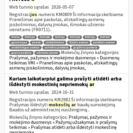
Web turinio sąrašas
2026-05-07
Registraci
jos
numeris KM0809 Ši informacija skelbiama:
Pranešimas apie paskolas, atskaitingų asmenų
įsiskolinimus, dalyvių įmokas, išmokas užsienio
vienetams (FR0711)...
fr0711
fr0711a
fr0711b
fr0711c
fr0711d
fr0711e
fr0711f
gyventojas
įmonė
įsiskolinimas
fizinis asmuo
juridinis asmuo
atskaitingas asmuo
suteikta paskola
grąžinta paskola
Mokesčių žinyno kategorijos:
gauta paskola
užsienio įmonė
Prašymai, pažymos ir mokėjimo duomenys » Duomenų
teikimas VMI » Pranešimas apie paskolas, atskaitingų
asmenų įsiskolinimus, dalyvių įmokas,
Kuriam laikotarpiui galima prašyti atidėti arba
išdėstyti mokestinių nepriemokų
ar
Web turinio sąrašas
2024-10-31
Registracijos numeris KM2982 Ši informacija skelbiama:
Prašymas išdėstyti
mokesčių
ar
baudų sumokėjimą
Baudos už administracinį nusižengimą...
Mokesčių žinyno kategorijos:
Prašymai, pažymos ir
mokėjimo duomenys » Pažymų užsakymas ir prašymų
teikimas » Prašymas atidėti arba išdėstyti mokestinę
nepriemoką