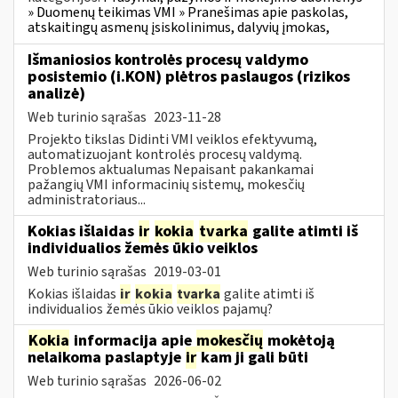
» Duomenų teikimas VMI » Pranešimas apie paskolas,
atskaitingų asmenų įsiskolinimus, dalyvių įmokas,
Išmaniosios kontrolės procesų valdymo
posistemio (i.KON) plėtros paslaugos (rizikos
analizė)
Web turinio sąrašas
2023-11-28
Projekto tikslas Didinti VMI veiklos efektyvumą,
automatizuojant kontrolės procesų valdymą.
Problemos aktualumas Nepaisant pakankamai
pažangių VMI informacinių sistemų, mokesčių
administratoriaus...
Kokias išlaidas
ir
kokia
tvarka
galite atimti iš
individualios žemės ūkio veiklos
Web turinio sąrašas
2019-03-01
Kokias išlaidas
ir
kokia
tvarka
galite atimti iš
individualios žemės ūkio veiklos pajamų?
Kokia
informacija apie
mokesčių
mokėtoją
nelaikoma paslaptyje
ir
kam ji gali būti
Web turinio sąrašas
2026-06-02