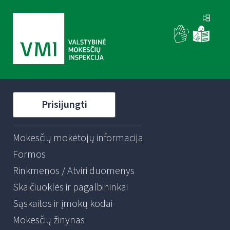
Prisijungti
Mokesčių mokėtojų informacija
Formos
Rinkmenos / Atviri duomenys
Skaičiuoklės ir pagalbininkai
Sąskaitos ir įmokų kodai
Mokesčių žinynas