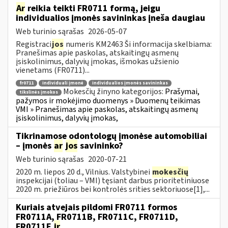
Ar
reikia teikti FR0711 formą, jeigu
individualios įmonės savininkas įneša daugiau
Web turinio sąrašas
2026-05-07
Registraci
jos
numeris KM2463 Ši informacija skelbiama:
Pranešimas apie paskolas, atskaitingų asmenų
įsiskolinimus, dalyvių įmokas, išmokas užsienio
vienetams (FR0711)...
fr0711
individuali įmonė
individualios įmonės savininkas
Mokesčių žinyno kategorijos:
Prašymai,
tikslinės įmokos
pažymos ir mokėjimo duomenys » Duomenų teikimas
VMI » Pranešimas apie paskolas, atskaitingų asmenų
įsiskolinimus, dalyvių įmokas,
Tikrinamose odontologų įmonėse automobiliai
– įmonės
ar
jos
savininko?
Web turinio sąrašas
2020-07-21
2020 m. liepos 20 d., Vilnius. Valstybinei
mokesčių
inspekcijai (toliau – VMI) tęsiant darbus prioritetiniuose
2020 m. priežiūros bei kontrolės srities sektoriuose[1],...
Kuriais atvejais pildomi FR0711 formos
FR0711A, FR0711B, FR0711C, FR0711D,
FR0711E
ir