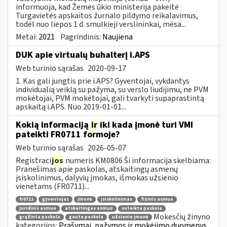
informuoja, kad Žemės ūkio ministerija pakeitė
Turgavietės apskaitos žurnalo pildymo reikalavimus,
todėl nuo liepos 1 d. smulkieji verslininkai, mėsa...
Metai:
2021
Pagrindinis:
Naujiena
DUK apie virtualų buhalterį i.APS
Web turinio sąrašas
2020-09-17
1. Kas gali jungtis prie i.APS? Gyventojai, vykdantys
individualią veiklą su pažyma, su verslo liudijimu, ne PVM
mokėtojai, PVM mokėtojai, gali tvarkyti supaprastintą
apskaitą i.APS. Nuo 2019-01-01...
Kokią informaciją
ir
iki kada įmonė turi VMI
pateikti FR0711 formoje?
Web turinio sąrašas
2026-05-07
Registraci
jos
numeris KM0806 Ši informacija skelbiama:
Pranešimas apie paskolas, atskaitingų asmenų
įsiskolinimus, dalyvių įmokas, išmokas užsienio
vienetams (FR0711)...
fr0711
gyventojas
įmonė
įsiskolinimas
fizinis asmuo
juridinis asmuo
atskaitingas asmuo
suteikta paskola
Mokesčių žinyno
grąžinta paskola
gauta paskola
užsienio įmonė
kategorijos:
Prašymai, pažymos ir mokėjimo duomenys