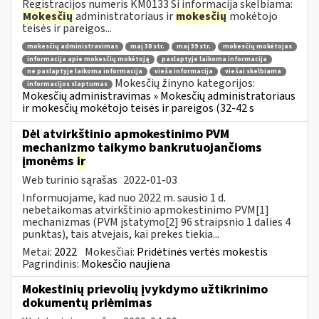
Registracijos numeris KM0133 Ši informacija skelbiama:
Mokesčių
administratoriaus ir
mokesčių
mokėtojo
teisės ir pareigos...
mokesčių administravimas
maį 38 str.
maį 39 str.
mokesčių mokėtojas
informacija apie mokesčių mokėtoją
paslaptyje laikoma informacija
ne paslaptyje laikoma informacija
vieša informacija
viešai skelbiama
Mokesčių žinyno kategorijos:
informacijos slaptumas
Mokesčių administravimas » Mokesčių administratoriaus
ir mokesčių mokėtojo teisės ir pareigos (32-42 s
Dėl atvirkštinio apmokestinimo PVM
mechanizmo taikymo bankrutuojančioms
įmonėms
ir
Web turinio sąrašas
2022-01-03
Informuojame, kad nuo 2022 m. sausio 1 d.
nebetaikomas atvirkštinio apmokestinimo PVM[1]
mechanizmas (PVM įstatymo[2] 96 straipsnio 1 dalies 4
punktas), tais atvejais, kai prekes tiekia...
Metai:
2022
Mokesčiai:
Pridėtinės vertės mokestis
Pagrindinis:
Mokesčio naujiena
Mokestinių prievolių įvykdymo užtikrinimo
dokumentų priėmimas