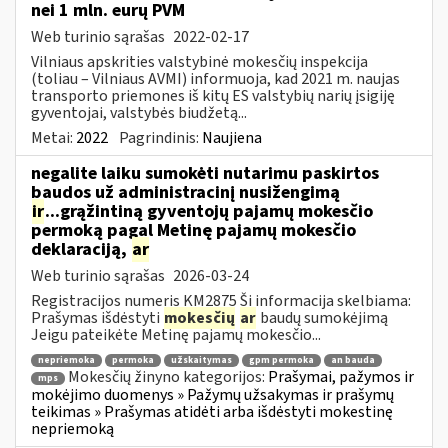
nei 1 mln. eurų PVM
Web turinio sąrašas
2022-02-17
Vilniaus apskrities valstybinė mokesčių inspekcija
(toliau – Vilniaus AVMI) informuoja, kad 2021 m. naujas
transporto priemones iš kitų ES valstybių narių įsigiję
gyventojai, valstybės biudžetą...
Metai:
2022
Pagrindinis:
Naujiena
negalite laiku sumokėti nutarimu paskirtos
baudos už administracinį nusižengimą
ir
...grąžintiną gyventojų pajamų mokesčio
permoką pagal Metinę pajamų mokesčio
deklaraciją,
ar
Web turinio sąrašas
2026-03-24
Registracijos numeris KM2875 Ši informacija skelbiama:
Prašymas išdėstyti
mokesčių
ar
baudų sumokėjimą
Jeigu pateikėte Metinę pajamų mokesčio...
nepriemoka
permoka
užskaitymas
gpm permoka
an bauda
Mokesčių žinyno kategorijos:
Prašymai, pažymos ir
mps
mokėjimo duomenys » Pažymų užsakymas ir prašymų
teikimas » Prašymas atidėti arba išdėstyti mokestinę
nepriemoką