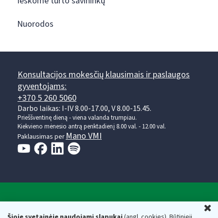
Ieškome turto savininkų
Nuorodos
Konsultacijos mokesčių klausimais ir paslaugos
gyventojams:
+370 5 260 5060
Darbo laikas: I-IV 8.00-17.00, V 8.00-15.45.
Prieššventinę dieną - viena valanda trumpiau.
Kiekvieno mėnesio antrą penktadienį 8.00 val. - 12.00 val.
Mano VMI
Paklausimas per
Valstybinė mokesčių inspekcija prie Lietuvos
U
Respublikos finansų ministerijos
Šioje svetainėje naudojami slapukai
(angl. cookies). Būtinieji