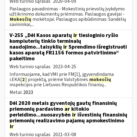
Web turinio sąrašas
2020-04-09
Paslaugos pavadinimas - Mokestinių prievolių įvykdymo
užtikrinimo dokumentų priėmimas. Paslaugos gavėjai -
Mokesčių
mokėtojai. Paslaugos apibūdinimas: Sandėlių
savininkai,...
V-255 „Dėl Kasos aparatų
ir
tiesioginio ryšio
kompiuterių tinklo terminalų
naudojimo...taisyklių
ir
Sprendimo išregistruoti
kasos aparatą FR1156 formos patvirtinimo“
pakeitimo
Web turinio sąrašas
2023-04-25
Informuojame, kad VMI prie FM[1], įgyvendindama
i.EKA[
2
] projektą, priėmė Valstybinės
mokesčių
inspekcijos prie Lietuvos Respublikos finansų...
Metai:
2023
Dėl 2020 metais gyventojų gautų finansinių
priemonių pardavimo
ar
kitokio
perleidimo...nuosavybėn
ir
išvestinių finansinių
priemonių realizavimo pajamų apmokestinimo
ir
Web turinio sąrašas
2021-03-08