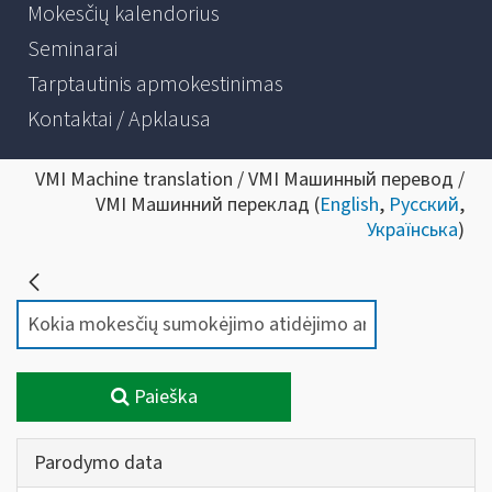
Mokesčių kalendorius
Seminarai
Tarptautinis apmokestinimas
Kontaktai / Apklausa
VMI Machine translation / VMI Машинный перевод /
VMI Машинний переклад (
English
,
Русский
,
Українська
)
Paieška
Parodymo data