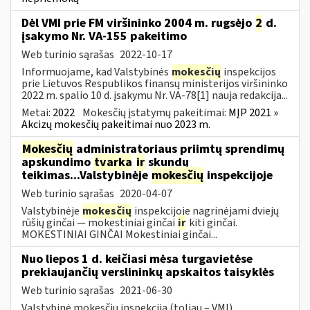
Dėl VMI prie FM viršininko 2004 m. rugsėjo
2
d.
įsakymo Nr. VA-155 pakeitimo
Web turinio sąrašas
2022-10-17
Informuojame, kad Valstybinės
mokesčių
inspekcijos
prie Lietuvos Respublikos finansų ministerijos viršininko
2022 m. spalio 10 d. įsakymu Nr. VA-78[1] nauja redakcija...
Metai:
2022
Mokesčių įstatymų pakeitimai:
MĮP 2021 »
Akcizų mokesčių pakeitimai nuo 2023 m.
Mokesčių
administratoriaus priimtų sprendimų
apskundimo
tvarka
ir
skundų
teikimas...Valstybinėje
mokesčių
inspekcijoje
Web turinio sąrašas
2020-04-07
Valstybinėje
mokesčių
inspekcijoje nagrinėjami dviejų
rūšių ginčai — mokestiniai ginčai
ir
kiti ginčai.
MOKESTINIAI GINČAI Mokestiniai ginčai...
Nuo liepos 1 d. keičiasi mėsa turgavietėse
prekiaujančių verslininkų apskaitos taisyklės
Web turinio sąrašas
2021-06-30
Valstybinė mokesčių inspekcija (toliau – VMI)