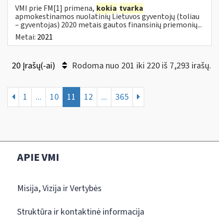
VMI prie FM[1] primena,
kokia
tvarka
apmokestinamos nuolatinių Lietuvos gyventojų (toliau
– gyventojas) 2020 metais gautos finansinių priemonių...
Metai:
2021
20 Įrašų(-ai)
Rodoma nuo 201 iki 220 iš 7,293 irašų.
1
...
10
11
12
...
365
APIE VMI
Misija, Vizija ir Vertybės
Struktūra ir kontaktinė informacija