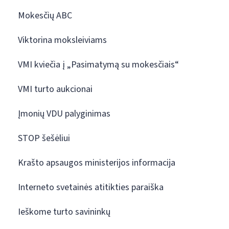
Mokesčių ABC
Viktorina moksleiviams
VMI kviečia į „Pasimatymą su mokesčiais“
VMI turto aukcionai
Įmonių VDU palyginimas
STOP šešėliui
Krašto apsaugos ministerijos informacija
Interneto svetainės atitikties paraiška
Ieškome turto savininkų