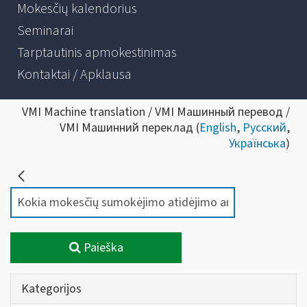
Mokesčių kalendorius
Seminarai
Tarptautinis apmokestinimas
Kontaktai / Apklausa
VMI Machine translation / VMI Машинный перевод /
VMI Машинний переклад (
English
,
Русский
,
Українська
)
Paieška
Kategorijos