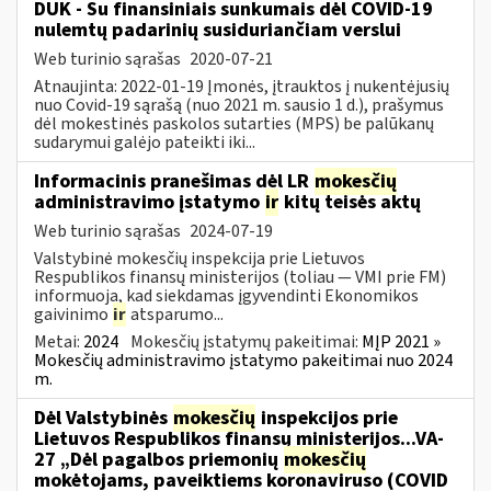
DUK - Su finansiniais sunkumais dėl COVID-19
nulemtų padarinių susiduriančiam verslui
Web turinio sąrašas
2020-07-21
Atnaujinta: 2022-01-19 Įmonės, įtrauktos į nukentėjusių
nuo Covid-19 sąrašą (nuo 2021 m. sausio 1 d.), prašymus
dėl mokestinės paskolos sutarties (MPS) be palūkanų
sudarymui galėjo pateikti iki...
Informacinis pranešimas dėl LR
mokesčių
administravimo įstatymo
ir
kitų teisės aktų
Web turinio sąrašas
2024-07-19
Valstybinė mokesčių inspekcija prie Lietuvos
Respublikos finansų ministerijos (toliau — VMI prie FM)
informuoja, kad siekdamas įgyvendinti Ekonomikos
gaivinimo
ir
atsparumo...
Metai:
2024
Mokesčių įstatymų pakeitimai:
MĮP 2021 »
Mokesčių administravimo įstatymo pakeitimai nuo 2024
m.
Dėl Valstybinės
mokesčių
inspekcijos prie
Lietuvos Respublikos finansų ministerijos...VA-
27 „Dėl pagalbos priemonių
mokesčių
mokėtojams, paveiktiems koronaviruso (COVID