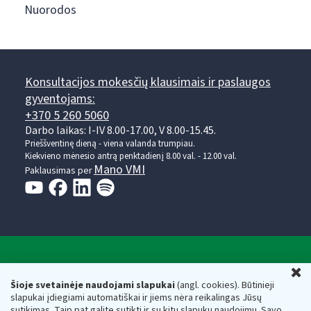
Nuorodos
Konsultacijos mokesčių klausimais ir paslaugos
gyventojams:
+370 5 260 5060
Darbo laikas: I-IV 8.00-17.00, V 8.00-15.45.
Prieššventinę dieną - viena valanda trumpiau.
Kiekvieno mėnesio antrą penktadienį 8.00 val. - 12.00 val.
Mano VMI
Paklausimas per
Valstybinė mokesčių inspekcija prie Lietuvos
U
Respublikos finansų ministerijos
Šioje svetainėje naudojami slapukai
(angl. cookies). Būtinieji
slapukai įdiegiami automatiškai ir jiems nėra reikalingas Jūsų
Biudžetinė įstaiga. Juridinio asmens kodas — 188659752,
sutikimas. Taip pat galite sutikti ir su kitų slapukų naudojimu. Savo