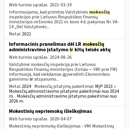
Web turinio sąrašas
2021-03-19
Informuojame, kad priimtas Valstybinės
mokesčių
inspekcijos prie Lietuvos Respublikos finansų
ministerijos viršininko 2021 m. kovo 4 d. įsakymas Nr. VA-
14 „Dėl Valstybinės...
Metai:
2021
Informacinis pranešimas dėl LR
mokesčių
administravimo įstatymo
ir
kitų teisės aktų
Web turinio sąrašas
2024-08-26
Valstybinė mokesčių inspekcija prie Lietuvos
Respublikos finansų ministerijos (toliau — VMI prie FM)
informuoja, kad siekdamas įgyvendinti Ekonomikos
gaivinimo
ir
atsparumo...
Metai:
2024
Mokesčių įstatymų pakeitimai:
MĮP 2021 »
Mokesčių administravimo įstatymo pakeitimai nuo 2024
m.
Mokesčių administravimo įstatymo pakeitimai nuo
2026 m.
Mokestinių nepriemokų išieškojimas
Web turinio sąrašas
2020-04-07
Mokestinių nepriemokų išieškojimas - VMI Mokestinių