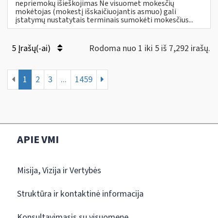
nepriemokų išieškojimas Ne visuomet mokesčių
mokėtojas (mokestį išskaičiuojantis asmuo) gali
įstatymų nustatytais terminais sumokėti mokesčius...
5 Įrašų(-ai)
Rodoma nuo 1 iki 5 iš 7,292 irašų.
1
2
3
...
1459
APIE VMI
Misija, Vizija ir Vertybės
Struktūra ir kontaktinė informacija
Konsultavimasis su visuomene