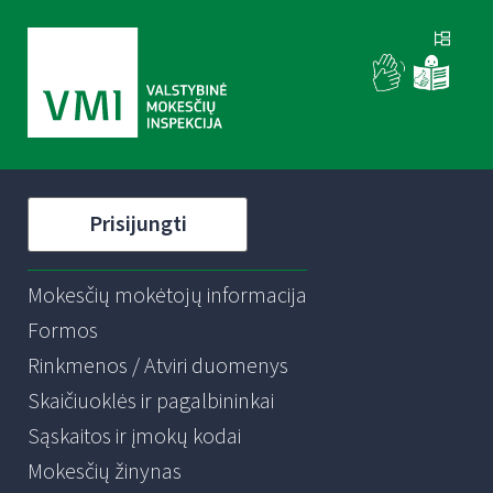
Prisijungti
Mokesčių mokėtojų informacija
Formos
Rinkmenos / Atviri duomenys
Skaičiuoklės ir pagalbininkai
Sąskaitos ir įmokų kodai
Mokesčių žinynas