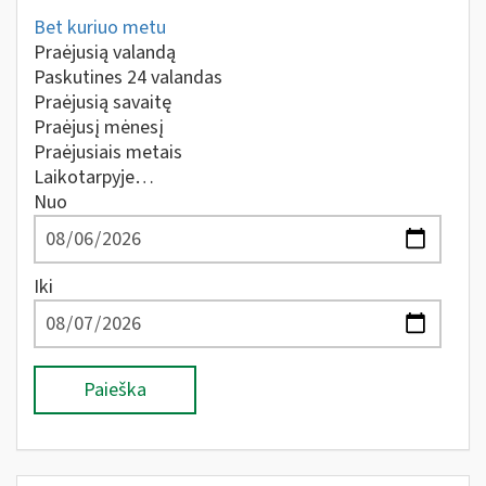
Bet kuriuo metu
Praėjusią valandą
Paskutines 24 valandas
Praėjusią savaitę
Praėjusį mėnesį
Praėjusiais metais
Laikotarpyje…
Nuo
Iki
Paieška