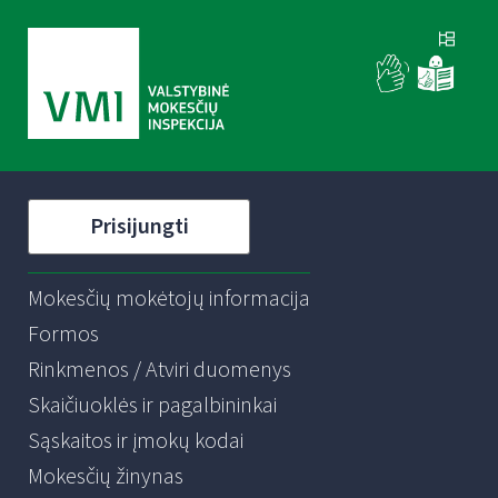
Prisijungti
Mokesčių mokėtojų informacija
Formos
Rinkmenos / Atviri duomenys
Skaičiuoklės ir pagalbininkai
Sąskaitos ir įmokų kodai
Mokesčių žinynas