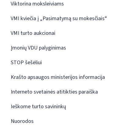
Viktorina moksleiviams
VMI kviečia į „Pasimatymą su mokesčiais“
VMI turto aukcionai
Įmonių VDU palyginimas
STOP šešėliui
Krašto apsaugos ministerijos informacija
Interneto svetainės atitikties paraiška
Ieškome turto savininkų
Nuorodos