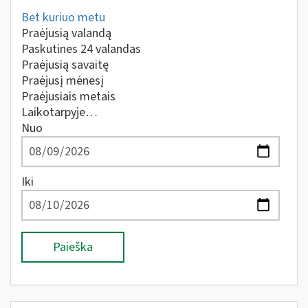
Bet kuriuo metu
Praėjusią valandą
Paskutines 24 valandas
Praėjusią savaitę
Praėjusį mėnesį
Praėjusiais metais
Laikotarpyje…
Nuo
Iki
Paieška