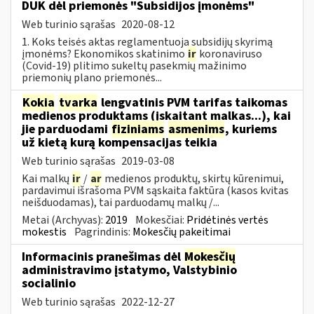
DUK dėl priemonės "Subsidijos įmonėms"
Web turinio sąrašas
2020-08-12
1. Koks teisės aktas reglamentuoja subsidijų skyrimą
įmonėms? Ekonomikos skatinimo
ir
koronaviruso
(Covid-19) plitimo sukeltų pasekmių mažinimo
priemonių plano priemonės...
Kokia
tvarka
lengvatinis PVM tarifas taikomas
medienos produktams (įskaitant malkas...), kai
jie parduodami
fiziniams
asmenims
, kuriems
už kietą kurą kompensacijas teikia
Web turinio sąrašas
2019-03-08
Kai malkų
ir
/
ar
medienos produktų, skirtų kūrenimui,
pardavimui išrašoma PVM sąskaita faktūra (kasos kvitas
neišduodamas), tai parduodamų malkų /...
Metai (Archyvas):
2019
Mokesčiai:
Pridėtinės vertės
mokestis
Pagrindinis:
Mokesčių pakeitimai
Informacinis pranešimas dėl
Mokesčių
administravimo įstatymo, Valstybinio
socialinio
Web turinio sąrašas
2022-12-27