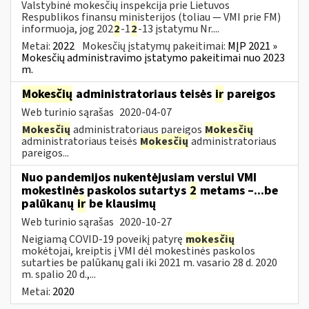
Valstybinė mokesčių inspekcija prie Lietuvos
Respublikos finansų ministerijos (toliau — VMI prie FM)
informuoja, jog 202
2
-1
2
-13 įstatymu Nr....
Metai:
2022
Mokesčių įstatymų pakeitimai:
MĮP 2021 »
Mokesčių administravimo įstatymo pakeitimai nuo 2023
m.
Mokesčių
administratoriaus teisės
ir
pareigos
Web turinio sąrašas
2020-04-07
Mokesčių
administratoriaus pareigos
Mokesčių
administratoriaus teisės
Mokesčių
administratoriaus
pareigos...
Nuo pandemijos nukentėjusiam verslui VMI
mokestinės paskolos sutartys
2
metams –...be
palūkanų
ir
be klausimų
Web turinio sąrašas
2020-10-27
Neigiamą COVID-19 poveikį patyrę
mokesčių
mokėtojai, kreiptis į VMI dėl mokestinės paskolos
sutarties be palūkanų gali iki 2021 m. vasario 28 d. 2020
m. spalio 20 d.,...
Metai:
2020