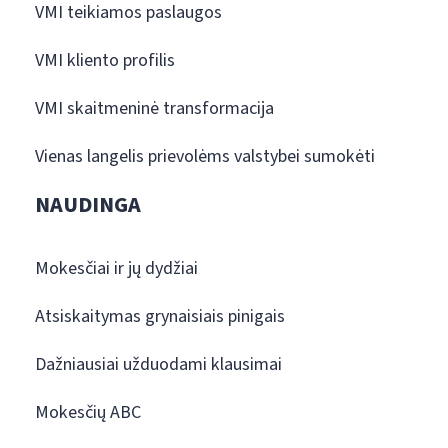
VMI teikiamos paslaugos
VMI kliento profilis
VMI skaitmeninė transformacija
Vienas langelis prievolėms valstybei sumokėti
NAUDINGA
Mokesčiai ir jų dydžiai
Atsiskaitymas grynaisiais pinigais
Dažniausiai užduodami klausimai
Mokesčių ABC