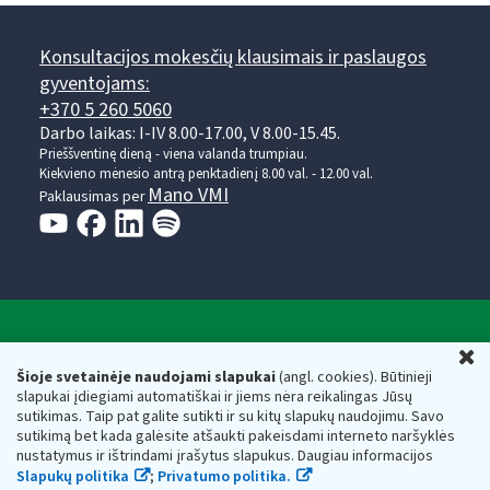
Konsultacijos mokesčių klausimais ir paslaugos
gyventojams:
+370 5 260 5060
Darbo laikas: I-IV 8.00-17.00, V 8.00-15.45.
Prieššventinę dieną - viena valanda trumpiau.
Kiekvieno mėnesio antrą penktadienį 8.00 val. - 12.00 val.
Mano VMI
Paklausimas per
Valstybinė mokesčių inspekcija prie Lietuvos
U
Respublikos finansų ministerijos
Šioje svetainėje naudojami slapukai
(angl. cookies). Būtinieji
slapukai įdiegiami automatiškai ir jiems nėra reikalingas Jūsų
Biudžetinė įstaiga. Juridinio asmens kodas — 188659752,
sutikimas. Taip pat galite sutikti ir su kitų slapukų naudojimu. Savo
adresas: Vasario 16-osios g. 14, 01107 Vilnius, Lietuva, el.paštas:
sutikimą bet kada galėsite atšaukti pakeisdami interneto naršyklės
vmi@vmi.lt
, E. pristatymo dėžutės adresas 188659752
nustatymus ir ištrindami įrašytus slapukus. Daugiau informacijos
Duomenys apie Valstybinę mokesčių inspekciją prie Lietuvos
Slapukų politika
;
Privatumo politika.
Respublikos finansų ministerijos kaupiami ir saugomi Juridinių