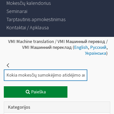
Mokesčių kalendorius
Seminarai
Tarptautinis apmokestinimas
Kontaktai / Apklausa
VMI Machine translation / VMI Машинный перевод /
VMI Машинний переклад (
English
,
Русский
,
Українська
)
Paieška
Kategorijos